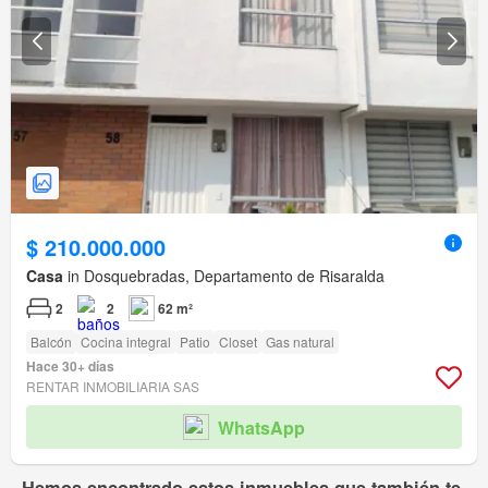
$ 210.000.000
Casa
in Dosquebradas, Departamento de Risaralda
2
2
62 m²
Balcón
Cocina integral
Patio
Closet
Gas natural
Hace 30+ días
RENTAR INMOBILIARIA SAS
WhatsApp
Hemos encontrado estos inmuebles que también te