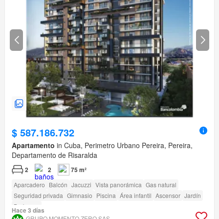
$ 587.186.732
Apartamento
in Cuba, Perimetro Urbano Pereira, Pereira,
Departamento de Risaralda
2
2
75 m²
Aparcadero
Balcón
Jacuzzi
Vista panorámica
Gas natural
Seguridad privada
Gimnasio
Piscina
Área infantil
Ascensor
Jardín
Barbecue
Hace 3 días
GRUPO MOMENTO ZERO SAS