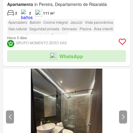
Apartamento
in Pereira, Departamento de Risaralda
2
2
111 m²
Aparcadero
Balcón
Cocina integral
Jacuzzi
Vista panorámica
Gas natural
Seguridad privada
Gimnasio
Piscina
Área infantil
Ascensor
Sauna
Jardín
Barbecue
Hace 5 días
GRUPO MOMENTO ZERO SAS
WhatsApp