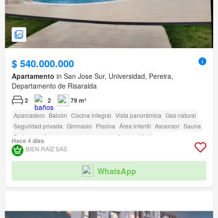
$ 540.000.000
Apartamento
in San Jose Sur, Universidad, Pereira,
Departamento de Risaralda
2
2
79 m²
Aparcadero
Balcón
Cocina integral
Vista panorámica
Gas natural
Seguridad privada
Gimnasio
Piscina
Área infantil
Ascensor
Sauna
Barbecue
Acceso para personas con discapacidad
Hace 4 días
BIEN RAÍZ SAS
WhatsApp