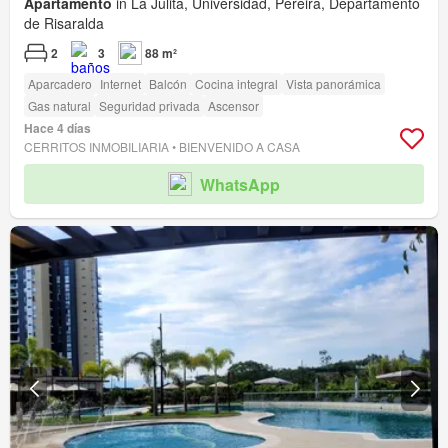
Apartamento
in La Julita, Universidad, Pereira, Departamento
de Risaralda
2
3
88 m²
Aparcadero
Internet
Balcón
Cocina integral
Vista panorámica
Gas natural
Seguridad privada
Ascensor
Hace 4 días
CERRITOS INMOBILIARIA • BIENVENIDO A CASA
WhatsApp