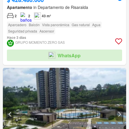
Apartamento
in Departamento de Risaralda
2
2
43 m²
Aparcadero
Balcón
Vista panorámica
Gas natural
Agua
Seguridad privada
Ascensor
Hace 3 días
GRUPO MOMENTO ZERO SAS
WhatsApp