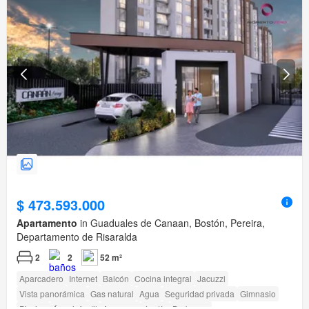
$ 473.593.000
Apartamento
in Guaduales de Canaan, Bostón, Pereira,
Departamento de Risaralda
2
2
52 m²
Aparcadero
Internet
Balcón
Cocina integral
Jacuzzi
Vista panorámica
Gas natural
Agua
Seguridad privada
Gimnasio
Piscina
Área infantil
Ascensor
Jardín
Barbecue