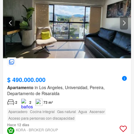
$ 490.000.000
Apartamento
in Los Angeles, Universidad, Pereira,
Departamento de Risaralda
2
2
73 m²
Aparcadero
Cocina integral
Gas natural
Agua
Ascensor
Acceso para personas con discapacidad
Hace 12 días
KORA - BROKER GROUP