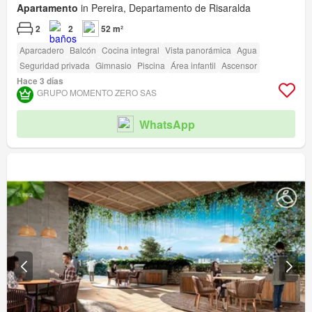
Apartamento
in Pereira, Departamento de Risaralda
2
2
52 m²
Aparcadero
Balcón
Cocina integral
Vista panorámica
Agua
Seguridad privada
Gimnasio
Piscina
Área infantil
Ascensor
Hace 3 días
GRUPO MOMENTO ZERO SAS
WhatsApp