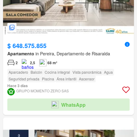
$ 648.575.855
Apartamento
in Pereira, Departamento de Risaralda
2
2,5
68 m²
Aparcadero
Balcón
Cocina integral
Vista panorámica
Agua
Seguridad privada
Piscina
Área infantil
Ascensor
Hace 3 días
GRUPO MOMENTO ZERO SAS
WhatsApp