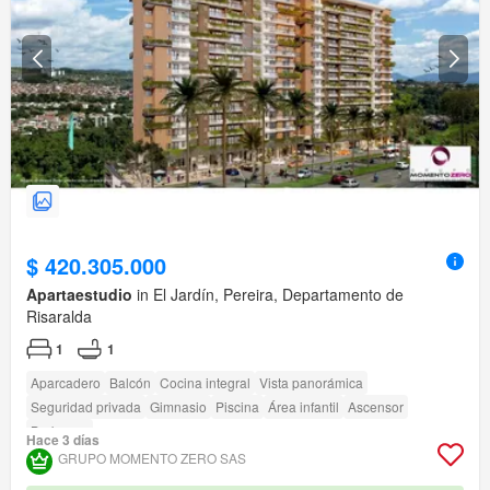
$ 420.305.000
Apartaestudio
in El Jardín, Pereira, Departamento de
Risaralda
1
1
Aparcadero
Balcón
Cocina integral
Vista panorámica
Seguridad privada
Gimnasio
Piscina
Área infantil
Ascensor
Barbecue
Hace 3 días
GRUPO MOMENTO ZERO SAS