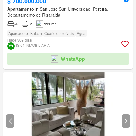
$ 700.000.000
Apartamento
in San Jose Sur, Universidad, Pereira,
Departamento de Risaralda
4
2
123 m²
Aparcadero
Balcón
Cuarto de servicio
Agua
Hace 30+ días
IS 54 INMOBILIARIA
WhatsApp