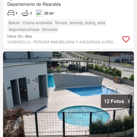
Departamento de Risaralda
1
1
20 m²
Balcón
Cocina amoblada
Terraza
amenity_drying_area
Seguridad privada
Gimnasio
Hace 30+ días
VIVIENDO.LA - PEREIRA INMOBILIARIA Y ASESORIAS JURIDICAS
12 Fotos