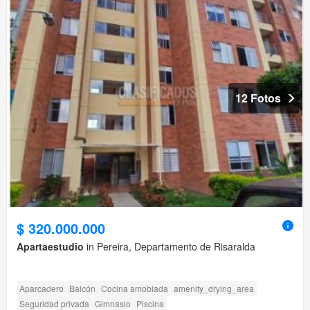
12 Fotos
$ 320.000.000
Apartaestudio
in Pereira, Departamento de Risaralda
Aparcadero
Balcón
Cocina amoblada
amenity_drying_area
Seguridad privada
Gimnasio
Piscina