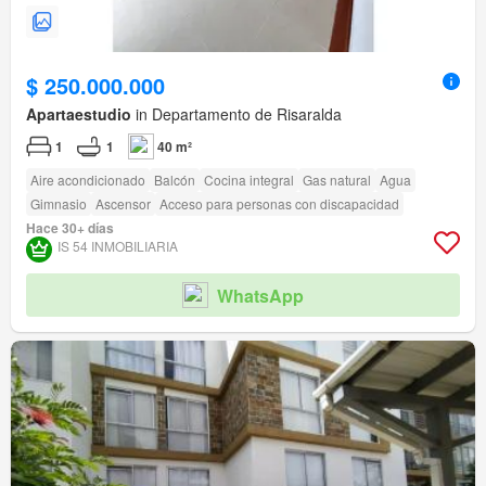
$ 250.000.000
Apartaestudio
in Departamento de Risaralda
1
1
40 m²
Aire acondicionado
Balcón
Cocina integral
Gas natural
Agua
Gimnasio
Ascensor
Acceso para personas con discapacidad
Hace 30+ días
IS 54 INMOBILIARIA
WhatsApp