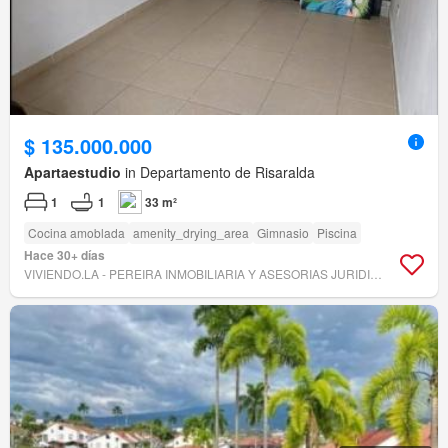
$ 135.000.000
Apartaestudio
in Departamento de Risaralda
1
1
33 m²
Cocina amoblada
amenity_drying_area
Gimnasio
Piscina
Hace 30+ días
VIVIENDO.LA - PEREIRA INMOBILIARIA Y ASESORIAS JURIDICAS