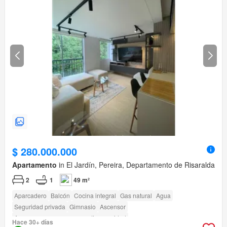
$ 280.000.000
Apartamento
in El Jardín, Pereira, Departamento de Risaralda
2
1
49 m²
Aparcadero
Balcón
Cocina integral
Gas natural
Agua
Seguridad privada
Gimnasio
Ascensor
Acceso para personas con discapacidad
Hace 30+ días