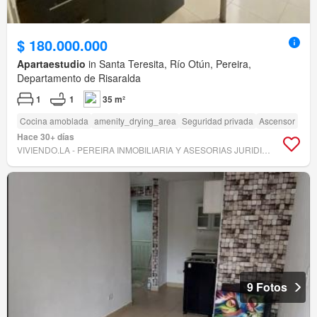
$ 180.000.000
Apartaestudio
in Santa Teresita, Río Otún, Pereira,
Departamento de Risaralda
1
1
35 m²
Cocina amoblada
amenity_drying_area
Seguridad privada
Ascensor
Hace 30+ días
VIVIENDO.LA - PEREIRA INMOBILIARIA Y ASESORIAS JURIDICAS
9 Fotos