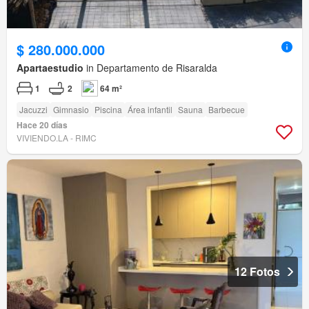
$ 280.000.000
Apartaestudio
in Departamento de Risaralda
1
2
64 m²
Jacuzzi
Gimnasio
Piscina
Área infantil
Sauna
Barbecue
Hace 20 días
VIVIENDO.LA - RIMC
12 Fotos