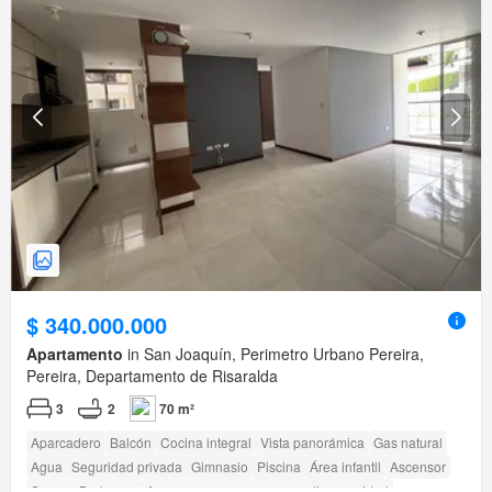
$ 340.000.000
Apartamento
in San Joaquín, Perimetro Urbano Pereira,
Pereira, Departamento de Risaralda
3
2
70 m²
Aparcadero
Balcón
Cocina integral
Vista panorámica
Gas natural
Agua
Seguridad privada
Gimnasio
Piscina
Área infantil
Ascensor
Sauna
Barbecue
Acceso para personas con discapacidad