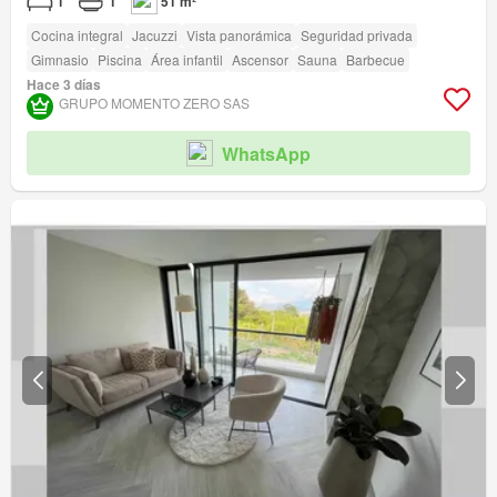
1
1
51 m²
Cocina integral
Jacuzzi
Vista panorámica
Seguridad privada
Gimnasio
Piscina
Área infantil
Ascensor
Sauna
Barbecue
Hace 3 días
GRUPO MOMENTO ZERO SAS
WhatsApp