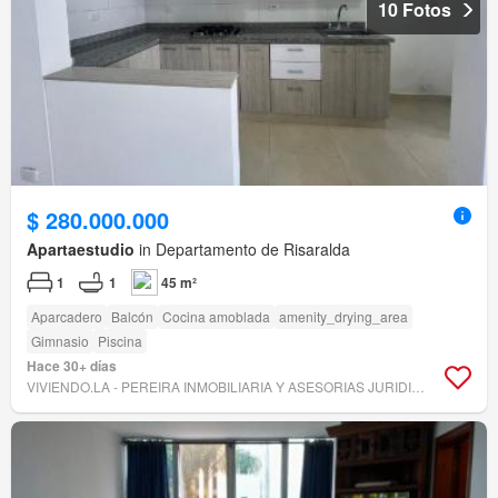
10 Fotos
$ 280.000.000
Apartaestudio
in Departamento de Risaralda
1
1
45 m²
Aparcadero
Balcón
Cocina amoblada
amenity_drying_area
Gimnasio
Piscina
Hace 30+ días
VIVIENDO.LA - PEREIRA INMOBILIARIA Y ASESORIAS JURIDICAS