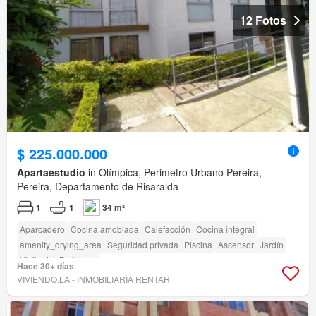
12 Fotos
$ 225.000.000
Apartaestudio
in Olímpica, Perimetro Urbano Pereira,
Pereira, Departamento de Risaralda
1
1
34 m²
Aparcadero
Cocina amoblada
Calefacción
Cocina integral
amenity_drying_area
Seguridad privada
Piscina
Ascensor
Jardín
Vigilante
Barbecue
Hace 30+ días
VIVIENDO.LA - INMOBILIARIA RENTAR