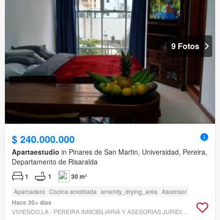
9 Fotos
$ 240.000.000
Apartaestudio
in Pinares de San Martin, Universidad, Pereira,
Departamento de Risaralda
1
1
30 m²
Aparcadero
Cocina amoblada
amenity_drying_area
Ascensor
Hace 30+ días
VIVIENDO.LA - PEREIRA INMOBILIARIA Y ASESORIAS JURIDICAS