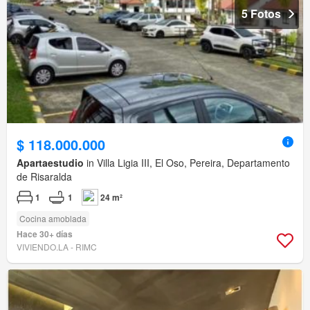
5 Fotos
$ 118.000.000
Apartaestudio
in Villa Ligia III, El Oso, Pereira, Departamento
de Risaralda
1
1
24 m²
Cocina amoblada
Hace 30+ días
VIVIENDO.LA - RIMC