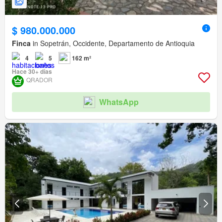
$ 980.000.000
Finca
in Sopetrán, Occidente, Departamento de Antioquia
4
5
162 m²
Hace 30+ días
QRADOR
WhatsApp