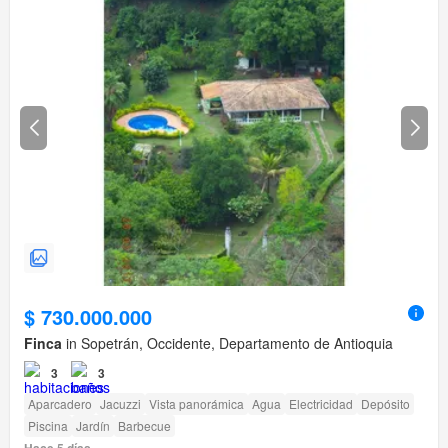
$ 730.000.000
Finca
in Sopetrán, Occidente, Departamento de Antioquia
3
3
Aparcadero
Jacuzzi
Vista panorámica
Agua
Electricidad
Depósito
Piscina
Jardín
Barbecue