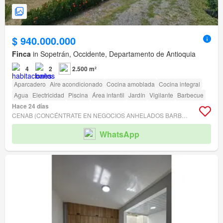
$ 940.000.000
Finca
in Sopetrán, Occidente, Departamento de Antioquia
4
2
2.500 m²
Aparcadero
Aire acondicionado
Cocina amoblada
Cocina integral
Agua
Electricidad
Piscina
Área infantil
Jardín
Vigilante
Barbecue
Hace 24 días
CENAB (CONCÉNTRATE EN NEGOCIOS ANHELADOS BARBOSA) PARA VENDERTE PROPIEDAD RAÍZ.
WhatsApp