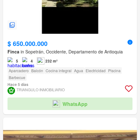
$ 650.000.000
Finca
in Sopetrán, Occidente, Departamento de Antioquia
5
4
232 m²
Aparcadero
Balcón
Cocina integral
Agua
Electricidad
Piscina
Barbecue
Hace 5 días
TRIANGULO INMOBILIARIO
WhatsApp