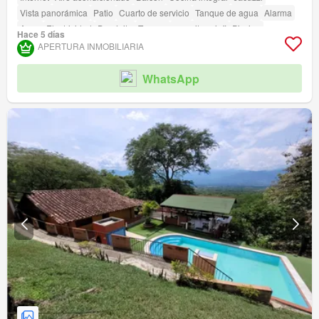
Vista panorámica
Patio
Cuarto de servicio
Tanque de agua
Alarma
Agua
Electricidad
Depósito
Terraza
amenity_wi_fi
Piscina
Hace 5 días
Área infantil
Jardín
Barbecue
APERTURA INMOBILIARIA
WhatsApp