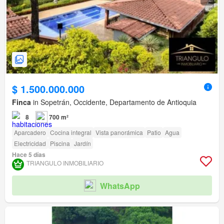
$ 1.500.000.000
Finca
in Sopetrán, Occidente, Departamento de Antioquia
8
700 m²
Aparcadero
Cocina integral
Vista panorámica
Patio
Agua
Electricidad
Piscina
Jardín
Hace 5 días
TRIANGULO INMOBILIARIO
WhatsApp