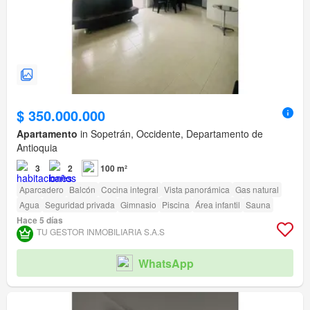
$ 350.000.000
Apartamento
in Sopetrán, Occidente, Departamento de
Antioquia
3
2
100 m²
Aparcadero
Balcón
Cocina integral
Vista panorámica
Gas natural
Agua
Seguridad privada
Gimnasio
Piscina
Área infantil
Sauna
Hace 5 días
TU GESTOR INMOBILIARIA S.A.S
WhatsApp