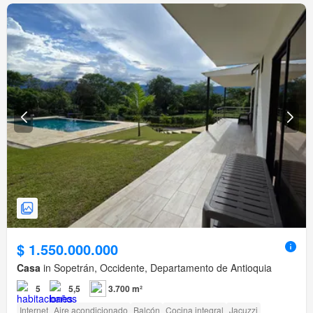
$ 1.550.000.000
Casa
in Sopetrán, Occidente, Departamento de Antioquia
5
5,5
3.700 m²
Internet
Aire acondicionado
Balcón
Cocina integral
Jacuzzi