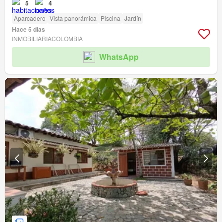
5
4
Aparcadero
Vista panorámica
Piscina
Jardín
Hace 5 días
INMOBILIARIACOLOMBIA
WhatsApp