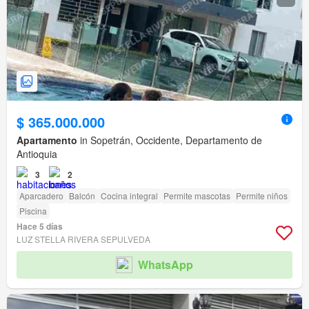
$ 365.000.000
Apartamento
in Sopetrán, Occidente, Departamento de
Antioquia
3
2
Aparcadero
Balcón
Cocina integral
Permite mascotas
Permite niños
Piscina
Hace 5 días
LUZ STELLA RIVERA SEPULVEDA
WhatsApp