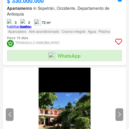
$ 330.000.000
Apartamento
in Sopetrán, Occidente, Departamento de
Antioquia
3
2
72 m²
Aparcadero
Aire acondicionado
Cocina integral
Agua
Piscina
Hace 16 días
TRIANGULO INMOBILIARIO
WhatsApp