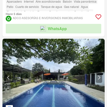
Aparcadero
Internet
Aire acondicionado
Balcón
Vista panorámica
Patio
Cuarto de servicio
Tanque de agua
Gas natural
Agua
Electricidad
Depósito
Terraza
Permite mascotas
Permite niños
Hace 5 días
Piscina
Área infantil
Jardín
Vigilante
Barbecue
ADCO ASESORÍAS E INVERSIONES INMOBILIARIAS
Acceso para personas con discapacidad
WhatsApp