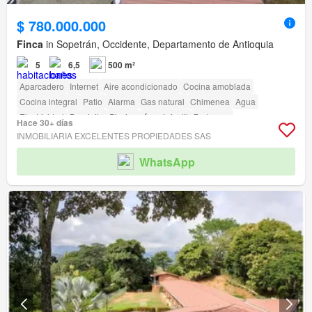
$ 780.000.000
Finca
in Sopetrán, Occidente, Departamento de Antioquia
5
6,5
500 m²
Aparcadero
Internet
Aire acondicionado
Cocina amoblada
Cocina integral
Patio
Alarma
Gas natural
Chimenea
Agua
Electricidad
Depósito
Piscina
Área infantil
Barbecue
Hace 30+ días
Acceso para personas con discapacidad
INMOBILIARIA EXCELENTES PROPIEDADES SAS
WhatsApp