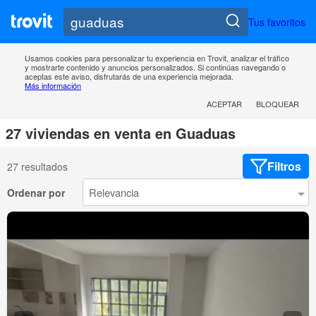
Tus favoritos
Usamos cookies para personalizar tu experiencia en Trovit, analizar el tráfico
y mostrarte contenido y anuncios personalizados. Si continúas navegando o
aceptas este aviso, disfrutarás de una experiencia mejorada.
Más información
ACEPTAR
BLOQUEAR
27 viviendas en venta en Guaduas
Filtros
27 resultados
Ordenar por