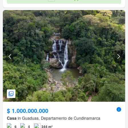
$ 1.000.000.000
Casa
in Guaduas, Departamento de Cundinamarca
6
4
344 m²