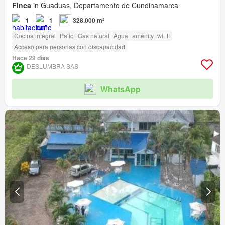
Finca
in Guaduas, Departamento de Cundinamarca
1
1
328.000 m²
Cocina integral
Patio
Gas natural
Agua
amenity_wi_fi
Acceso para personas con discapacidad
Hace 29 días
DESLUMBRA SAS
WhatsApp