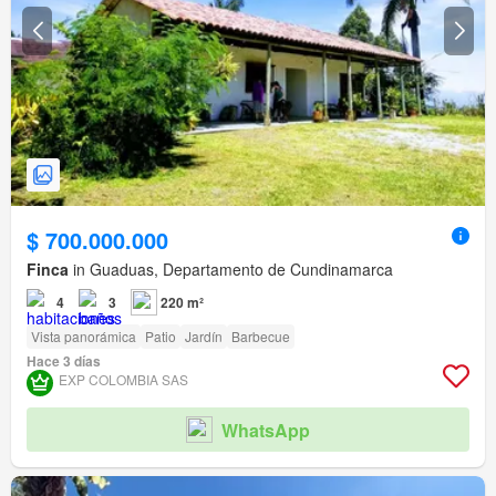
$ 700.000.000
Finca
in Guaduas, Departamento de Cundinamarca
4
3
220 m²
Vista panorámica
Patio
Jardín
Barbecue
Hace 3 días
EXP COLOMBIA SAS
WhatsApp