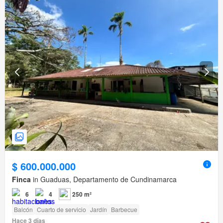
$ 600.000.000
Finca
in Guaduas, Departamento de Cundinamarca
6
4
250 m²
Balcón
Cuarto de servicio
Jardín
Barbecue
Hace 3 días