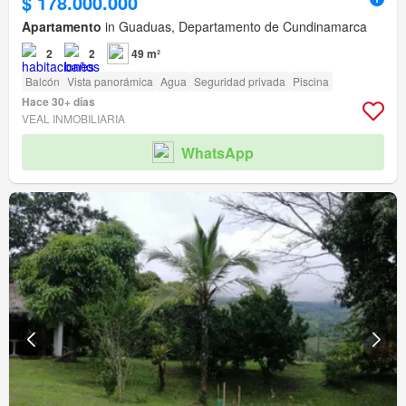
$ 178.000.000
Apartamento
in Guaduas, Departamento de Cundinamarca
2
2
49 m²
Balcón
Vista panorámica
Agua
Seguridad privada
Piscina
Hace 30+ días
VEAL INMOBILIARIA
WhatsApp