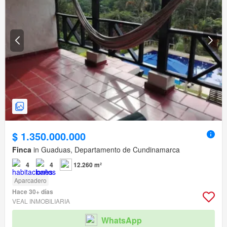
$ 1.350.000.000
Finca
in Guaduas, Departamento de Cundinamarca
4
4
12.260 m²
Aparcadero
Hace 30+ días
VEAL INMOBILIARIA
WhatsApp