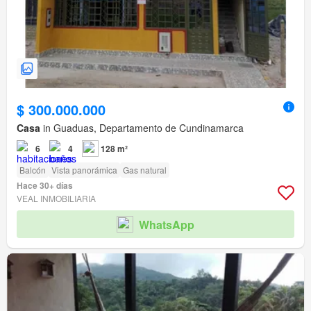
$ 300.000.000
Casa
in Guaduas, Departamento de Cundinamarca
6
4
128 m²
Balcón
Vista panorámica
Gas natural
Hace 30+ días
VEAL INMOBILIARIA
WhatsApp