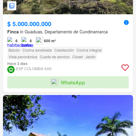
$ 5.000.000.000
Finca
in Guaduas, Departamento de Cundinamarca
6
6
600 m²
Balcón
Cocina amoblada
Calefacción
Cocina integral
Vista panorámica
Cuarto de servicio
Closet
Jardín
Hace 3 días
EXP COLOMBIA SAS
WhatsApp