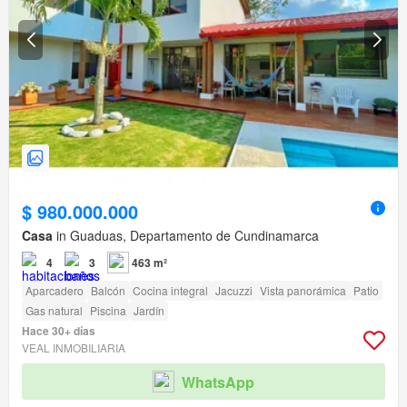
$ 980.000.000
Casa
in Guaduas, Departamento de Cundinamarca
4
3
463 m²
Aparcadero
Balcón
Cocina integral
Jacuzzi
Vista panorámica
Patio
Gas natural
Piscina
Jardín
Hace 30+ días
VEAL INMOBILIARIA
WhatsApp