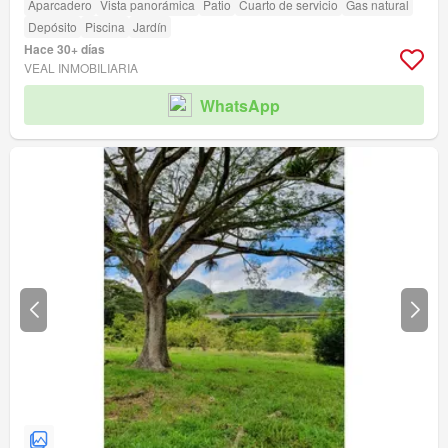
Aparcadero
Vista panorámica
Patio
Cuarto de servicio
Gas natural
Depósito
Piscina
Jardín
Hace 30+ días
VEAL INMOBILIARIA
WhatsApp