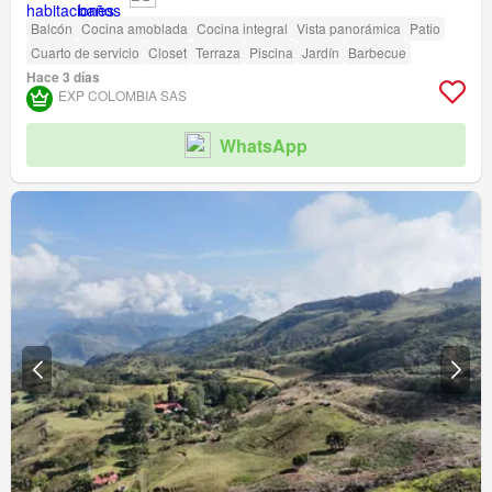
Balcón
Cocina amoblada
Cocina integral
Vista panorámica
Patio
Cuarto de servicio
Closet
Terraza
Piscina
Jardín
Barbecue
Hace 3 días
EXP COLOMBIA SAS
WhatsApp