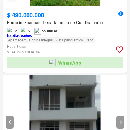
$ 490.000.000
Finca
in Guaduas, Departamento de Cundinamarca
2
2
55.000 m²
Aparcadero
Cocina integral
Vista panorámica
Patio
Hace 3 días
VEAL INMOBILIARIA
WhatsApp