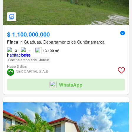
$ 1.100.000.000
Finca
in Guaduas, Departamento de Cundinamarca
3
1
13.100 m²
Cocina amoblada
Jardín
Hace 3 días
NEX CAPITAL S.A.S
WhatsApp