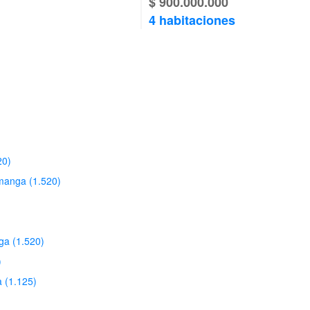
$ 900.000.000
4 habitaciones
20)
manga (1.520)
a (1.520)
)
 (1.125)