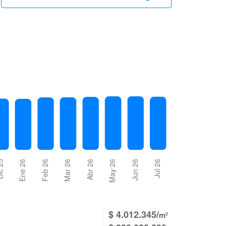
$ 4.012.345/
m²