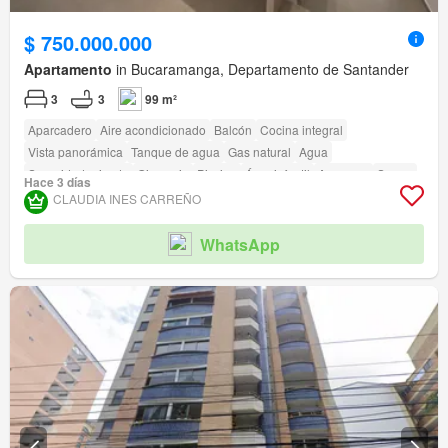
$ 750.000.000
Apartamento
in Bucaramanga, Departamento de Santander
3
3
99 m²
Aparcadero
Aire acondicionado
Balcón
Cocina integral
Vista panorámica
Tanque de agua
Gas natural
Agua
Seguridad privada
Gimnasio
Piscina
Área infantil
Ascensor
Sauna
Hace 3 días
CLAUDIA INES CARREÑO
WhatsApp