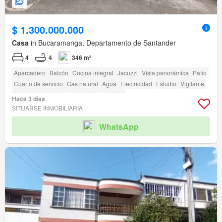
$ 1.300.000.000
Casa
in Bucaramanga, Departamento de Santander
4
4
346 m²
Aparcadero
Balcón
Cocina integral
Jacuzzi
Vista panorámica
Patio
Cuarto de servicio
Gas natural
Agua
Electricidad
Estudio
Vigilante
Acceso para personas con discapacidad
Hace 3 días
SITUARSE INMOBILIARIA
WhatsApp