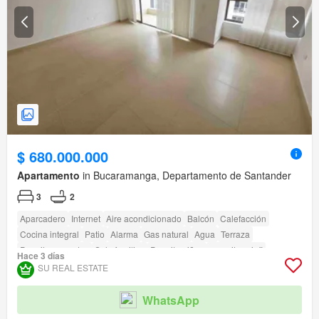
$ 680.000.000
Apartamento
in Bucaramanga, Departamento de Santander
3
2
Aparcadero
Internet
Aire acondicionado
Balcón
Calefacción
Cocina integral
Patio
Alarma
Gas natural
Agua
Terraza
Permite mascotas
Solo familias
Permite niños
amenity_wi_fi
Hace 3 días
Seguridad privada
Gimnasio
Piscina
Área infantil
Ascensor
Sauna
SU REAL ESTATE
Jardín
Vigilante
Barbecue
Caseta de vigilancia
WhatsApp