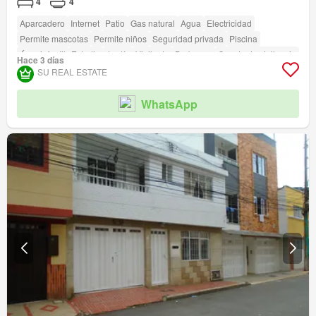
4
4
Aparcadero
Internet
Patio
Gas natural
Agua
Electricidad
Permite mascotas
Permite niños
Seguridad privada
Piscina
Área infantil
Estudio
Jardín
Vigilante
Barbecue
Caseta de vigilancia
Hace 3 días
Acceso para personas con discapacidad
SU REAL ESTATE
WhatsApp