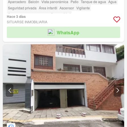
Aparcadero
Balcón
Vista panorámica
Patio
Tanque de agua
Agua
Seguridad privada
Área infantil
Ascensor
Vigilante
Acceso para personas con discapacidad
Hace 3 días
SITUARSE INMOBILIARIA
WhatsApp