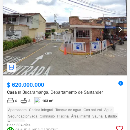
$ 620.000.000
Casa
in Bucaramanga, Departamento de Santander
4
3
163 m²
Aparcadero
Cocina integral
Tanque de agua
Gas natural
Agua
Seguridad privada
Gimnasio
Piscina
Área infantil
Sauna
Estudio
Barbecue
Hace 30+ días
CLAUDIA INES CARREÑO