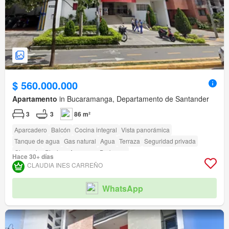
$ 560.000.000
Apartamento
in Bucaramanga, Departamento de Santander
3
3
86 m²
Aparcadero
Balcón
Cocina integral
Vista panorámica
Tanque de agua
Gas natural
Agua
Terraza
Seguridad privada
Gimnasio
Piscina
Ascensor
Barbecue
Hace 30+ días
CLAUDIA INES CARREÑO
WhatsApp