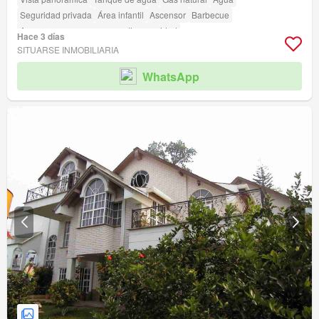
Seguridad privada
Área infantil
Ascensor
Barbecue
Acceso para personas con discapacidad
Hace 3 días
SITUARSE INMOBILIARIA
WhatsApp