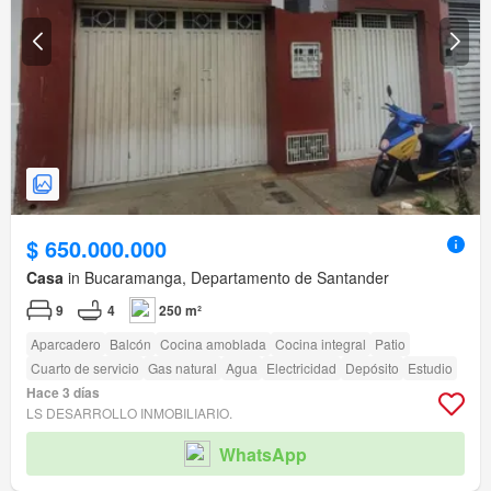
$ 650.000.000
Casa
in Bucaramanga, Departamento de Santander
9
4
250 m²
Aparcadero
Balcón
Cocina amoblada
Cocina integral
Patio
Cuarto de servicio
Gas natural
Agua
Electricidad
Depósito
Estudio
Hace 3 días
LS DESARROLLO INMOBILIARIO.
WhatsApp