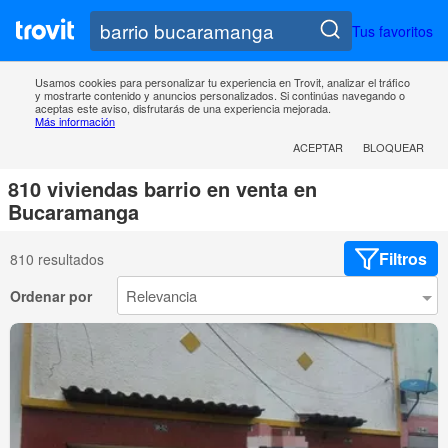
Tus favoritos
Usamos cookies para personalizar tu experiencia en Trovit, analizar el tráfico
y mostrarte contenido y anuncios personalizados. Si continúas navegando o
aceptas este aviso, disfrutarás de una experiencia mejorada.
Más información
ACEPTAR
BLOQUEAR
810 viviendas barrio en venta en
Bucaramanga
Filtros
810 resultados
Ordenar por