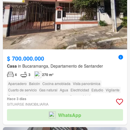
$ 700.000.000
Casa
in Bucaramanga, Departamento de Santander
4
3
270 m²
Aparcadero
Balcón
Cocina amoblada
Vista panorámica
Cuarto de servicio
Gas natural
Agua
Electricidad
Estudio
Vigilante
Barbecue
Acceso para personas con discapacidad
Hace 3 días
SITUARSE INMOBILIARIA
WhatsApp