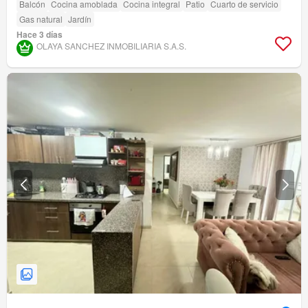
Balcón
Cocina amoblada
Cocina integral
Patio
Cuarto de servicio
Gas natural
Jardín
Hace 3 días
OLAYA SANCHEZ INMOBILIARIA S.A.S.