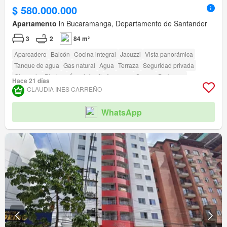
$ 580.000.000
Apartamento
in Bucaramanga, Departamento de Santander
3
2
84 m²
Aparcadero
Balcón
Cocina integral
Jacuzzi
Vista panorámica
Tanque de agua
Gas natural
Agua
Terraza
Seguridad privada
Gimnasio
Piscina
Área infantil
Ascensor
Sauna
Barbecue
Hace 21 días
Acceso para personas con discapacidad
CLAUDIA INES CARREÑO
WhatsApp