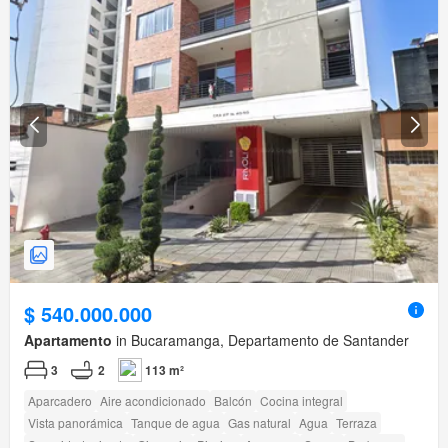
$ 540.000.000
Apartamento
in Bucaramanga, Departamento de Santander
3
2
113 m²
Aparcadero
Aire acondicionado
Balcón
Cocina integral
Vista panorámica
Tanque de agua
Gas natural
Agua
Terraza
Seguridad privada
Gimnasio
Piscina
Ascensor
Sauna
Barbecue