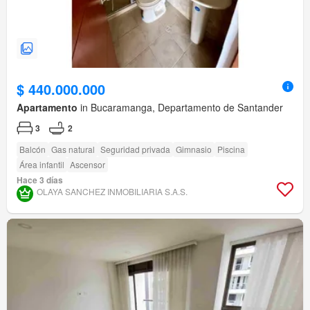
$ 440.000.000
Apartamento
in Bucaramanga, Departamento de Santander
3
2
Balcón
Gas natural
Seguridad privada
Gimnasio
Piscina
Área infantil
Ascensor
Hace 3 días
OLAYA SANCHEZ INMOBILIARIA S.A.S.