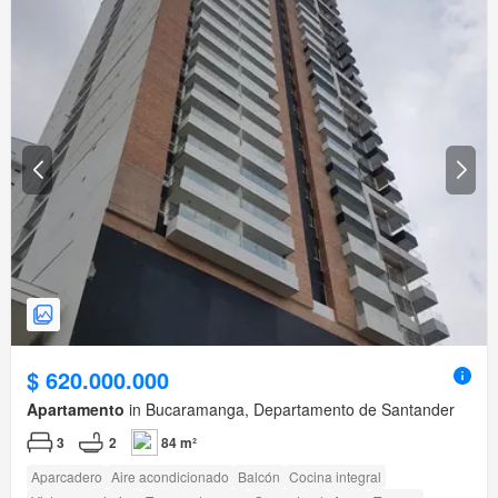
$ 620.000.000
Apartamento
in Bucaramanga, Departamento de Santander
3
2
84 m²
Aparcadero
Aire acondicionado
Balcón
Cocina integral