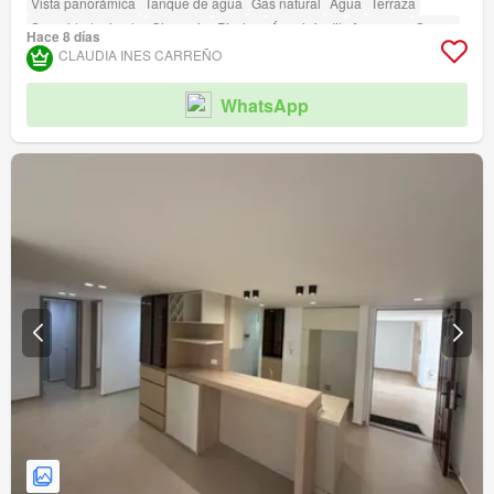
Vista panorámica
Tanque de agua
Gas natural
Agua
Terraza
Seguridad privada
Gimnasio
Piscina
Área infantil
Ascensor
Sauna
Hace 8 días
Barbecue
Caseta de vigilancia
CLAUDIA INES CARREÑO
Acceso para personas con discapacidad
WhatsApp