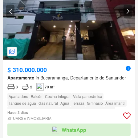
$ 310.000.000
Apartamento
in Bucaramanga, Departamento de Santander
3
2
70 m²
Aparcadero
Balcón
Cocina integral
Vista panorámica
Tanque de agua
Gas natural
Agua
Terraza
Gimnasio
Área infantil
Ascensor
Barbecue
Acceso para personas con discapacidad
Hace 3 días
SITUARSE INMOBILIARIA
WhatsApp