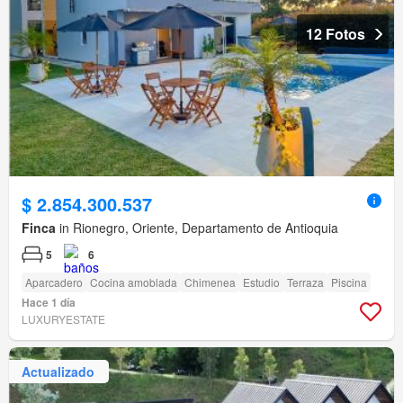
12 Fotos
$ 2.854.300.537
Finca
in Rionegro, Oriente, Departamento de Antioquia
5
6
Aparcadero
Cocina amoblada
Chimenea
Estudio
Terraza
Piscina
Hace 1 día
LUXURYESTATE
Actualizado