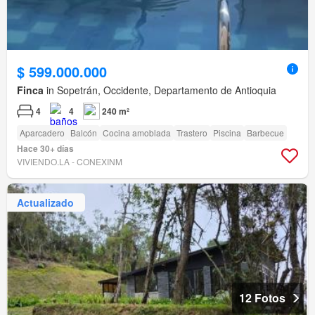
$ 599.000.000
Finca
in Sopetrán, Occidente, Departamento de Antioquia
4
4
240 m²
Aparcadero
Balcón
Cocina amoblada
Trastero
Piscina
Barbecue
Hace 30+ días
VIVIENDO.LA - CONEXINM
Actualizado
12 Fotos