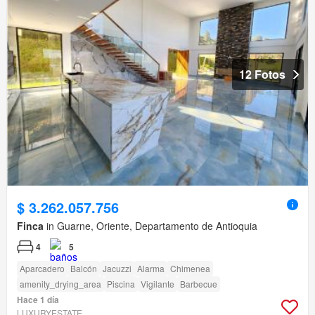
12 Fotos
$ 3.262.057.756
Finca
in Guarne, Oriente, Departamento de Antioquia
4
5
Aparcadero
Balcón
Jacuzzi
Alarma
Chimenea
amenity_drying_area
Piscina
Vigilante
Barbecue
Hace 1 día
LUXURYESTATE