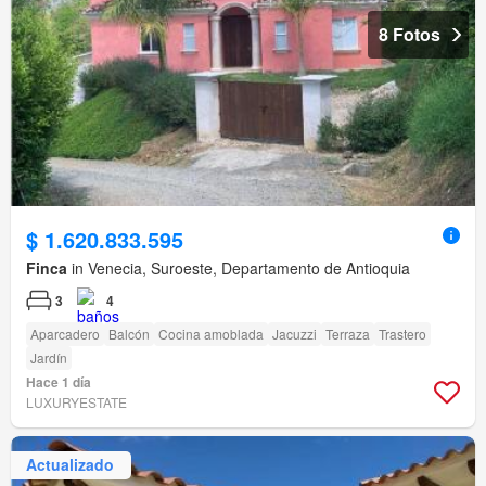
8 Fotos
$ 1.620.833.595
Finca
in Venecia, Suroeste, Departamento de Antioquia
3
4
Aparcadero
Balcón
Cocina amoblada
Jacuzzi
Terraza
Trastero
Jardín
Hace 1 día
LUXURYESTATE
Actualizado