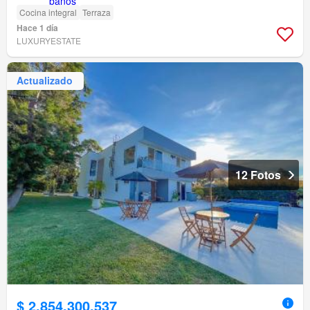
Cocina integral
Terraza
Hace 1 día
LUXURYESTATE
Actualizado
12 Fotos
$ 2.854.300.537