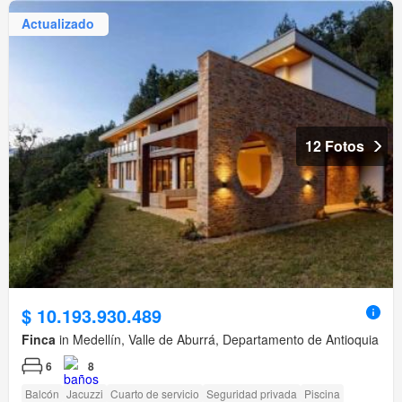
Actualizado
12 Fotos
$ 10.193.930.489
Finca
in Medellín, Valle de Aburrá, Departamento de Antioquia
6
8
Balcón
Jacuzzi
Cuarto de servicio
Seguridad privada
Piscina