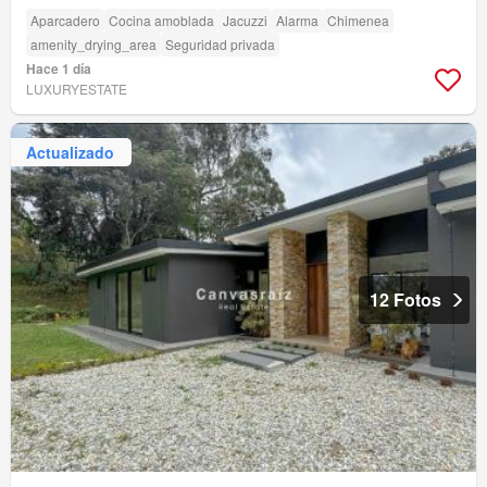
Aparcadero
Cocina amoblada
Jacuzzi
Alarma
Chimenea
amenity_drying_area
Seguridad privada
Hace 1 día
LUXURYESTATE
Actualizado
12 Fotos