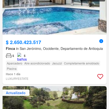
$ 2.650.423.517
Finca
in San Jerónimo, Occidente, Departamento de Antioquia
5
5
Aparcadero
Aire acondicionado
Jacuzzi
Completamente amoblado
Piscina
Hace 1 día
LUXURYESTATE
Actualizado