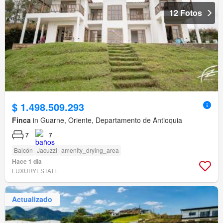
12 Fotos
$ 1.498.509.293
Finca
in Guarne, Oriente, Departamento de Antioquia
7
7
Balcón
Jacuzzi
amenity_drying_area
Hace 1 día
LUXURYESTATE
Actualizado