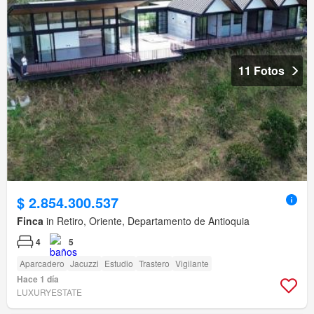
11 Fotos
$ 2.854.300.537
Finca
in Retiro, Oriente, Departamento de Antioquia
4
5
Aparcadero
Jacuzzi
Estudio
Trastero
Vigilante
Hace 1 día
LUXURYESTATE