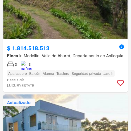
$ 1.814.518.513
Finca
in Medellín, Valle de Aburrá, Departamento de Antioquia
3
3
Aparcadero
Balcón
Alarma
Trastero
Seguridad privada
Jardín
Hace 1 día
LUXURYESTATE
Actualizado