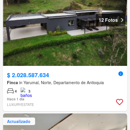
12 Fotos
$ 2.028.587.634
Finca
in Yarumal, Norte, Departamento de Antioquia
4
3
Hace 1 día
LUXURYESTATE
Actualizado