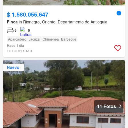
$ 1.580.055.647
Finca
in Rionegro, Oriente, Departamento de Antioquia
6
5
Aparcadero
Jacuzzi
Chimenea
Barbecue
Hace 1 día
LUXURYESTATE
Nuevo
11 Fotos