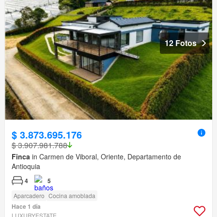
12 Fotos
$ 3.873.695.176
$ 3.907.981.788
Finca
in Carmen de Viboral, Oriente, Departamento de
Antioquia
4
5
Aparcadero
Cocina amoblada
Hace 1 día
LUXURYESTATE