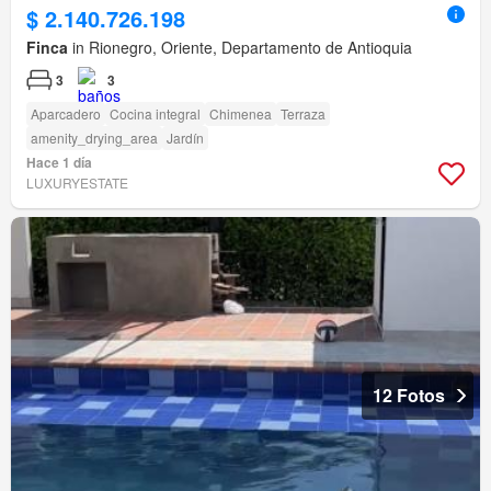
$ 2.140.726.198
Finca
in Rionegro, Oriente, Departamento de Antioquia
3
3
Aparcadero
Cocina integral
Chimenea
Terraza
amenity_drying_area
Jardín
Hace 1 día
LUXURYESTATE
12 Fotos