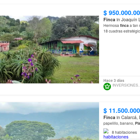
$ 950.000.0
Finca
in Joaquín 
Hermosa
finca
a tan 
18 cuadras estratégi
finca
.🎋 Ha tenido
pl
Hace 3 días
INVERSIONE
$ 11.500.000
Finca
in Calarcá,
papelillo, banano,
Pl
8
habitaciones