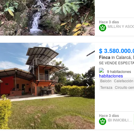
Hace 3 días
$ 3.580.000.
Finca
in Calarcá,
SE VENDE ESPECT
9
habitaciones
Balcón
Calefacción
Terraza
Circuito cer
Hace 3 días
IBI INMOBILIARIA SAS