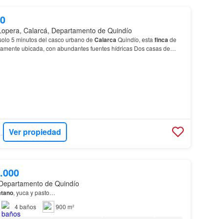
00
Lopera, Calarcá, Departamento de Quindío
solo 5 minutos del casco urbano de
Calarca
Quindío, esta
finca
de
camente ubicada, con abundantes fuentes hídricas Dos casas de
átano
y
café
…
Ver propiedad
S QUINDIO
.000
 Departamento de Quindío
atano
, yuca y pasto…
4
baños
900 m²