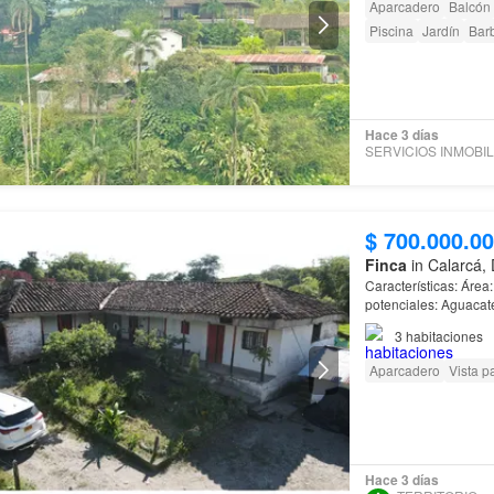
Aparcadero
Balcón
Piscina
Jardín
Bar
Hace 3 días
$ 700.000.0
Finca
in Calarcá,
Características: Área: 4.7 Cuadras (3 Hectáreas) Cultivo Actual: Pastos Cultivos
potenciales: Aguacat
de
Calarcá
3
habitaciones
Aparcadero
Vista 
Hace 3 días