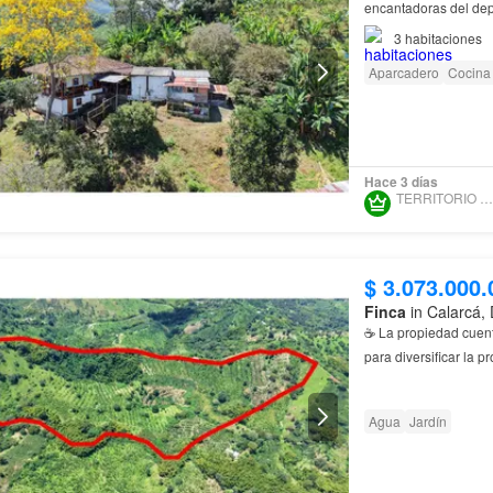
encantadoras del dep
clima privilegiado y 
3
habitaciones
Aparcadero
Cocina 
Hace 3 días
TERRITORIO COCORA
$ 3.073.000.
Finca
in Calarcá,
☕ La propiedad cuent
para diversificar la 
Ubicación: A 20 
Agua
Jardín