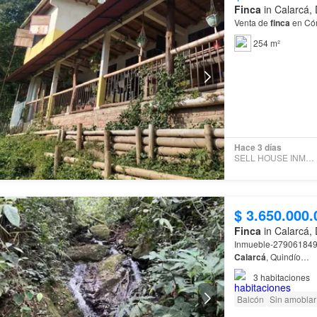
Finca
in Calarcá,
Venta de
finca
en Có
254 m²
Hace 3 días
SELL HOUSE INMOBILIARIA
$ 3.650.000.
Finca
in Calarcá,
Inmueble-279061849 
Calarcá
, Quindío…
3
habitaciones
Balcón
Sin amoblar