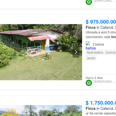
TERRITORIO COCORA
$ 975.000.0
Finca
in Calarcá,
Ubicada a solo 5 min
valorización, esta
fin
Calarcá
2
baños
Aparcadero
Cocina 
Jardín
Hace 3 días
TERRITORIO COCORA
$ 1.750.000.
Finca
in Calarcá,
🌿 Se vende especta