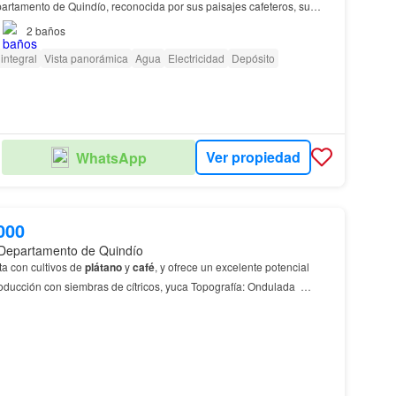
artamento de Quindío, reconocida por sus paisajes cafeteros, su
su gran valorización…
2
baños
integral
Vista panorámica
Agua
Electricidad
Depósito
Ver propiedad
WhatsApp
000
 Departamento de Quindío
a con cultivos de
plátano
y
café
, y ofrece un excelente potencial
producción con siembras de cítricos, yuca Topografía: Ondulada
minutos de
Calarcá
A 30 min…