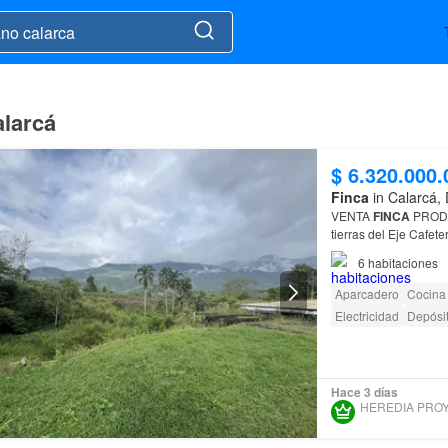
alarcá
$ 6.320.000.
Finca
in Calarcá,
VENTA
FINCA
tierras del Eje Cafet
también con grande
6
habitaciones
Aparcadero
Cocina
Electricidad
Depósi
Hace 3 días