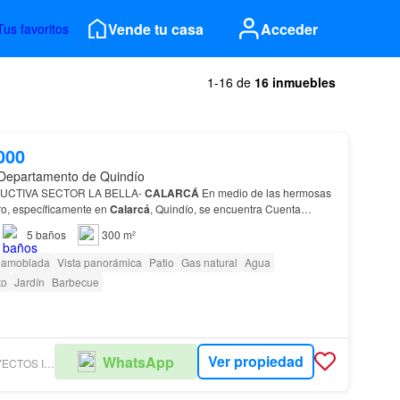
Vende tu casa
Acceder
Tus favoritos
1-16 de
16 inmuebles
000
 Departamento de Quindío
PRODUCTIVA SECTOR LA BELLA-
CALARCÁ
En medio de las hermosas
ero, específicamente en
Calarcá
, Quindío, se encuentra Cuenta
s CULTIVOS de: YUCA,
PLÁTANO
y algo de
CAFÉ
.…
5
baños
300 m²
 amoblada
Vista panorámica
Patio
Gas natural
Agua
to
Jardín
Barbecue
Ver propiedad
WhatsApp
HEREDIA PROYECTOS INMOBILIARIOS SAS