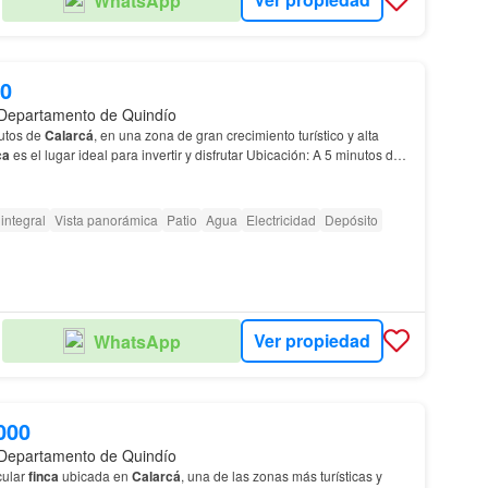
WhatsApp
00
 Departamento de Quindío
utos de
Calarcá
, en una zona de gran crecimiento turístico y alta
ca
es el lugar ideal para invertir y disfrutar Ubicación: A 5 minutos de
A 10 minutos de Armenia A 3…
integral
Vista panorámica
Patio
Agua
Electricidad
Depósito
Ver propiedad
WhatsApp
000
 Departamento de Quindío
cular
finca
ubicada en
Calarcá
, una de las zonas más turísticas y