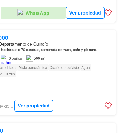
Ver propiedad
WhatsApp
000
 Departamento de Quindío
 hectáreas o 70 cuadras, sembrada en yuca,
cafe
y
platano
…
6
baños
500 m²
 amoblada
Vista panorámica
Cuarto de servicio
Agua
to
Jardín
Ver propiedad
SERVICIOS INMOBILIARIOS EL TRIANGULO
00