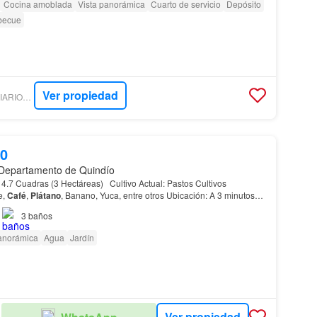
Cocina amoblada
Vista panorámica
Cuarto de servicio
Depósito
becue
Ver propiedad
SERVICIOS INMOBILIARIOS EL TRIANGULO
00
 Departamento de Quindío
e,
Café
,
Plátano
, Banano, Yuca, entre otros Ubicación: A 3 minutos
A 15 minutos de Armenia A 30 mi…
3
baños
panorámica
Agua
Jardín
Ver propiedad