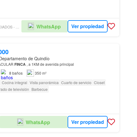
Ver propiedad
WhatsApp
MILLÁN Y ASOCIADOS - PROPIEDAD RAÍZ S.A.S
000
 Departamento de Quindío
ACULAR
FINCA
, a 1KM de avenida principal
8
baños
350 m²
Cocina integral
Vista panorámica
Cuarto de servicio
Closet
rado de televisión
Barbecue
Ver propiedad
WhatsApp