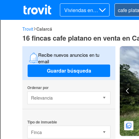
Viviendas en v
enta
Trovit
Calarcá
16 fincas cafe platano en venta en C
Recibe nuevos anuncios en tu
email
Guardar búsqueda
Ordenar por
Relevancia
Tipo de inmueble
Finca