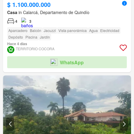
$ 1.100.000.000
Casa
in Calarcá, Departamento de Quindío
4
3
Aparcadero
Balcón
Jacuzzi
Vista panorámica
Agua
Electricidad
Depósito
Piscina
Jardín
Hace 4 días
TERRITORIO COCORA
WhatsApp