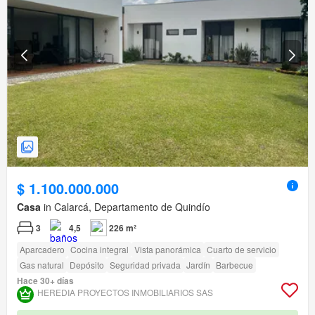
$ 1.100.000.000
Casa
in Calarcá, Departamento de Quindío
3
4,5
226 m²
Aparcadero
Cocina integral
Vista panorámica
Cuarto de servicio
Gas natural
Depósito
Seguridad privada
Jardín
Barbecue
Hace 30+ días
HEREDIA PROYECTOS INMOBILIARIOS SAS