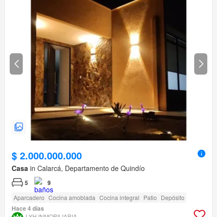
$ 2.000.000.000
Casa
in Calarcá, Departamento de Quindío
5
9
Aparcadero
Cocina amoblada
Cocina integral
Patio
Depósito
Hace 4 días
LYH INMOBILIARIA