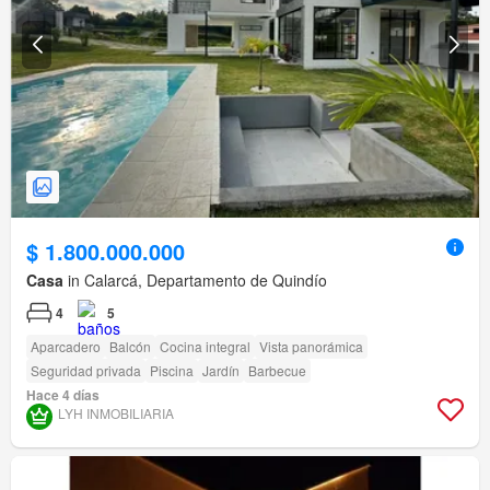
$ 1.800.000.000
Casa
in Calarcá, Departamento de Quindío
4
5
Aparcadero
Balcón
Cocina integral
Vista panorámica
Seguridad privada
Piscina
Jardín
Barbecue
Hace 4 días
LYH INMOBILIARIA