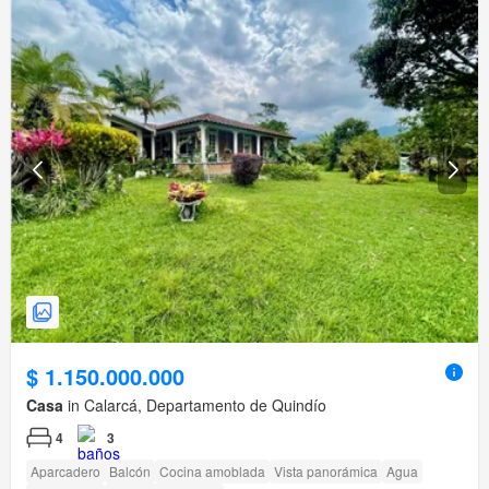
$ 1.150.000.000
Casa
in Calarcá, Departamento de Quindío
4
3
Aparcadero
Balcón
Cocina amoblada
Vista panorámica
Agua