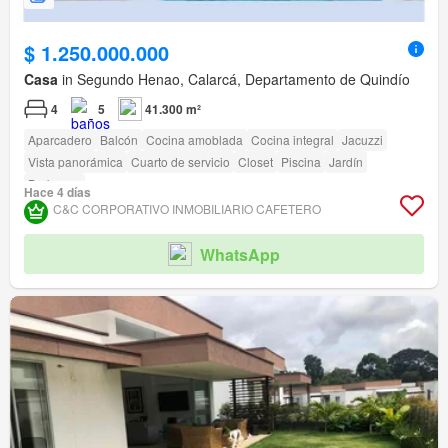
$ 1.250.000.000
Casa
in Segundo Henao, Calarcá, Departamento de Quindío
4
5
41.300 m²
Aparcadero
Balcón
Cocina amoblada
Cocina integral
Jacuzzi
Vista panorámica
Cuarto de servicio
Closet
Piscina
Jardín
Barbecue
Hace 4 días
C&C CORPORATIVO INMOBILIARIO CAFETERO
WhatsApp