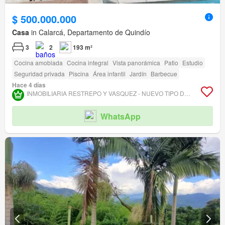
$ 500.000.000
Casa
in Calarcá, Departamento de Quindío
3
2
193 m²
Cocina amoblada
Cocina integral
Vista panorámica
Patio
Estudio
Seguridad privada
Piscina
Área infantil
Jardín
Barbecue
Hace 4 días
INMOBILIARIA RESTREPO Y VASQUEZ - NUEVO TIPO DE OBJETO DEAL
WhatsApp