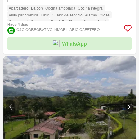
Aparcadero
Balcón
Cocina amoblada
Cocina integral
Vista panorámica
Patio
Cuarto de servicio
Alarma
Closet
Gas natural
Chimenea
Depósito
Piscina
Sauna
Jardín
Hace 4 días
Jardín en la azotea
Barbecue
C&C CORPORATIVO INMOBILIARIO CAFETERO
WhatsApp