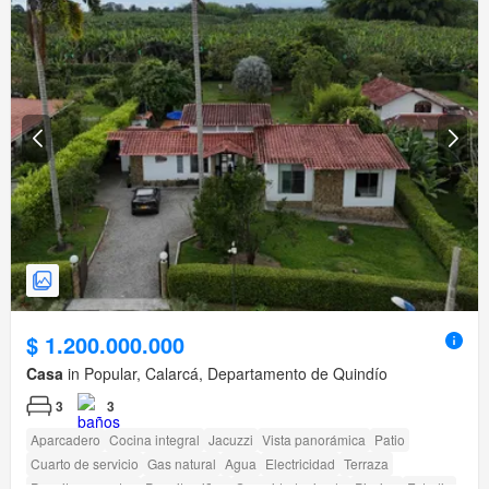
$ 1.200.000.000
Casa
in Popular, Calarcá, Departamento de Quindío
3
3
Aparcadero
Cocina integral
Jacuzzi
Vista panorámica
Patio
Cuarto de servicio
Gas natural
Agua
Electricidad
Terraza
Permite mascotas
Permite niños
Seguridad privada
Piscina
Estudio