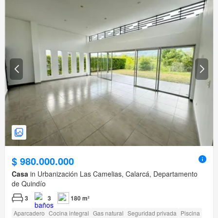
$ 980.000.000
Casa
in Urbanización Las Camelias, Calarcá, Departamento
de Quindío
3
3
180 m²
Aparcadero
Cocina integral
Gas natural
Seguridad privada
Piscina