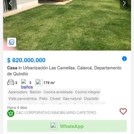
$ 820.000.000
Casa
in Urbanización Las Camelias, Calarcá, Departamento
de Quindío
3
3
176 m²
Aparcadero
Balcón
Cocina amoblada
Cocina integral
Vista panorámica
Patio
Closet
Gas natural
Depósito
Seguridad privada
Gimnasio
Piscina
Área infantil
Jardín
Hace 4 días
Jardín en la azotea
Barbecue
C&C CORPORATIVO INMOBILIARIO CAFETERO
WhatsApp