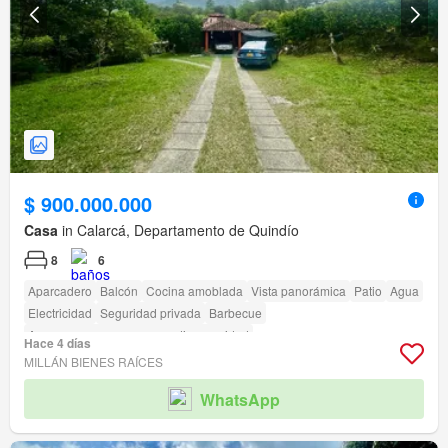
$ 900.000.000
Casa
in Calarcá, Departamento de Quindío
8
6
Aparcadero
Balcón
Cocina amoblada
Vista panorámica
Patio
Agua
Electricidad
Seguridad privada
Barbecue
Acceso para personas con discapacidad
Hace 4 días
MILLÁN BIENES RAÍCES
WhatsApp