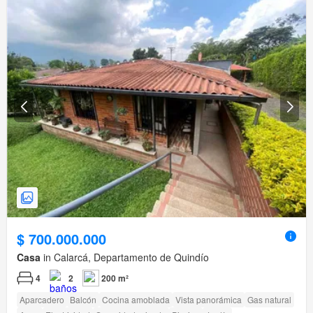
$ 700.000.000
Casa
in Calarcá, Departamento de Quindío
4
2
200 m²
Aparcadero
Balcón
Cocina amoblada
Vista panorámica
Gas natural