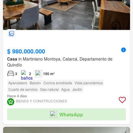
$ 980.000.000
Casa
in Martiniano Montoya, Calarcá, Departamento de
Quindío
3
2
190 m²
Aparcadero
Balcón
Cocina amoblada
Vista panorámica
Cuarto de servicio
Gas natural
Agua
Jardín
Hace 4 días
BIENES Y CONSTRUCCIONES
WhatsApp