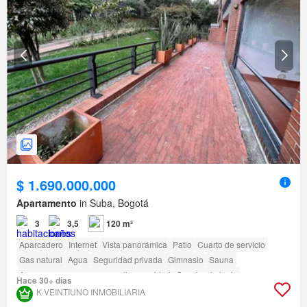
$ 1.690.000.000
Apartamento
in Suba, Bogotá
3
3,5
120 m²
Aparcadero
Internet
Vista panorámica
Patio
Cuarto de servicio
Gas natural
Agua
Seguridad privada
Gimnasio
Sauna
Acceso para personas con discapacidad
Cancha de tenis
Hace 30+ días
K·VEINTIUNO INMOBILIARIA