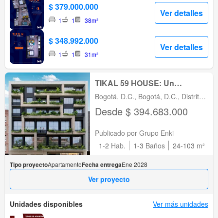
$ 379.000.000
Ver detalles
1
1
38m²
$ 348.992.000
Ver detalles
1
1
31m²
TIKAL 59 HOUSE: Un
proyecto único en el corazón
Bogotá, D.C., Bogotá, D.C., Distrito
de Bogotá
Capital
Desde $ 394.683.000
Publicado por Grupo Enki
1-2
Hab.
1-3
Baños
24-103
m²
Tipo proyecto
Apartamento
Fecha entrega
Ene 2028
Ver proyecto
Unidades disponibles
Ver más unidades