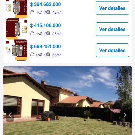
$ 394.683.000
Ver detalles
1
2
24m²
$ 415.106.000
Ver detalles
1
2
35m²
$ 699.451.000
Ver detalles
2
2
66m²