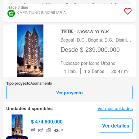
Alarma
Gas natural
Chimenea
Estudio
Agua
Electricidad
Depósito
Hace 3 días
Seguridad privada
Gimnasio
Piscina
Área infantil
Ascensor
Sauna
K·VEINTIUNO INMOBILIARIA
Jardín
Barbecue
Acceso para personas con discapacidad
Cancha de tenis
𝐓𝐄𝐈𝐊 - 𝑈𝑅𝐵𝐴𝑁 𝑆𝑇𝑌𝐿𝐸
Bogotá, D.C., Bogotá, D.C., Distrito
Capital
Desde $ 239.900.000
Publicado por Icono Urbano
1
Hab.
1-2
Baños
20-47
m²
Tipo proyecto
Apartamento
Ver proyecto
Unidades disponibles
Ver más unidades
$ 474.600.000
Ver detalles
1
2
42m²