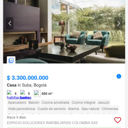
$ 3.300.000.000
Casa
in Suba, Bogotá
4
5
480 m²
Aparcadero
Balcón
Cocina amoblada
Cocina integral
Jacuzzi
Vista panorámica
Cuarto de servicio
Alarma
Gas natural
Chimenea
Estudio
Depósito
Seguridad privada
Gimnasio
Área infantil
Jardín
Hace 3 días
Barbecue
Cancha de tenis
ESPACIO SOLUCIONES INMOBILIARIAS COLOMBIA SAS