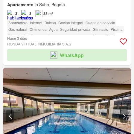
Apartamento
in Suba, Bogotá
3
3
88 m²
Aparcadero
Internet
Balcón
Cocina integral
Cuarto de servicio
Gas natural
Chimenea
Agua
Seguridad privada
Gimnasio
Piscina
Área infantil
Ascensor
Acceso para personas con discapacidad
Hace 3 días
RONDA VIRTUAL INMOBILIARIA S.A.S
WhatsApp