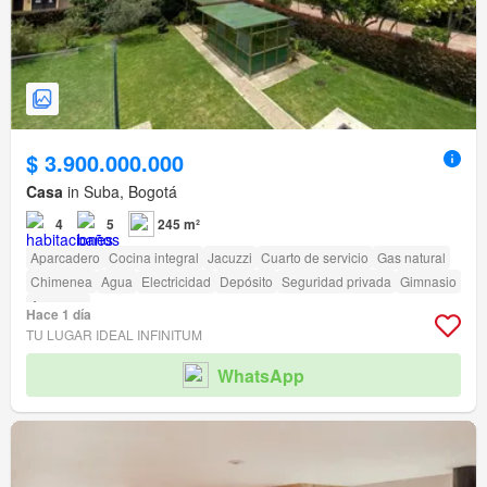
$ 3.900.000.000
Casa
in Suba, Bogotá
4
5
245 m²
Aparcadero
Cocina integral
Jacuzzi
Cuarto de servicio
Gas natural
Chimenea
Agua
Electricidad
Depósito
Seguridad privada
Gimnasio
Ascensor
Hace 1 día
TU LUGAR IDEAL INFINITUM
WhatsApp