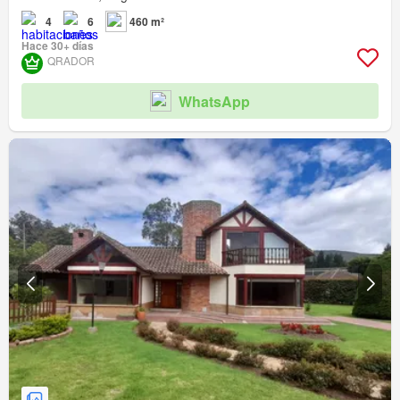
4
6
460 m²
Hace 30+ días
QRADOR
WhatsApp