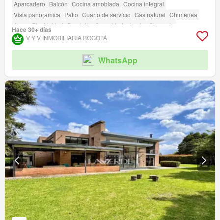
Aparcadero
Balcón
Cocina amoblada
Cocina integral
Vista panorámica
Patio
Cuarto de servicio
Gas natural
Chimenea
Agua
Electricidad
Depósito
Seguridad privada
Gimnasio
Hace 30+ días
Área infantil
Estudio
Jardín
Barbecue
Caseta de vigilancia
V Y V INMOBILIARIA BOGOTÁ
Acceso para personas con discapacidad
WhatsApp