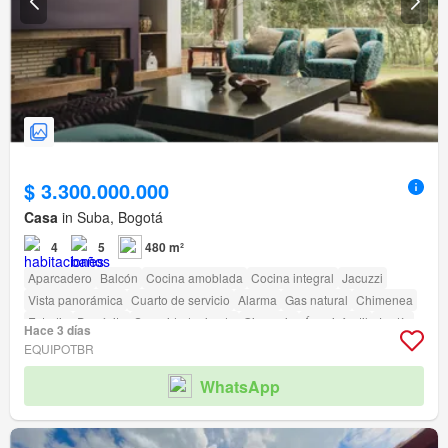
$ 3.300.000.000
Casa
in Suba, Bogotá
4
5
480 m²
Aparcadero
Balcón
Cocina amoblada
Cocina integral
Jacuzzi
Vista panorámica
Cuarto de servicio
Alarma
Gas natural
Chimenea
Estudio
Depósito
Seguridad privada
Gimnasio
Área infantil
Jardín
Hace 3 días
Barbecue
Cancha de tenis
EQUIPOTBR
WhatsApp