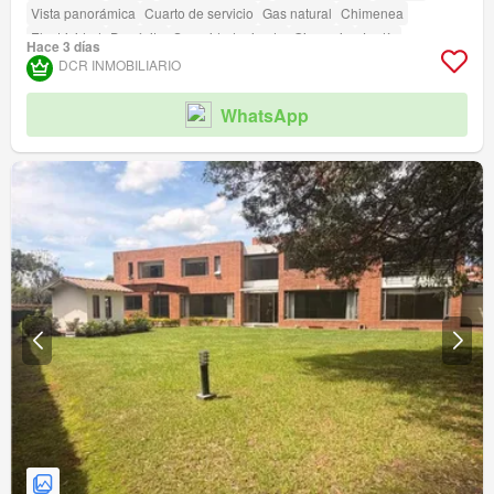
Vista panorámica
Cuarto de servicio
Gas natural
Chimenea
Electricidad
Depósito
Seguridad privada
Gimnasio
Jardín
Hace 3 días
DCR INMOBILIARIO
WhatsApp