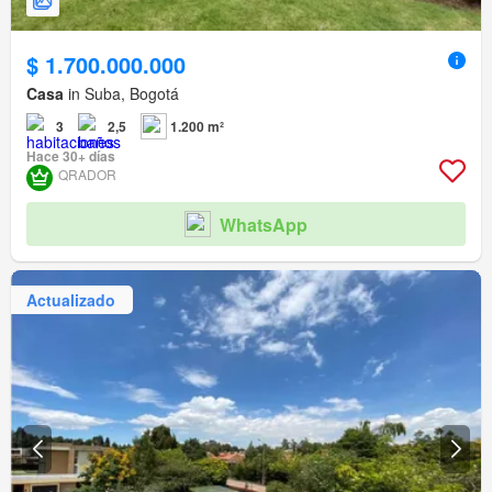
$ 1.700.000.000
Casa
in Suba, Bogotá
3
2,5
1.200 m²
Hace 30+ días
QRADOR
WhatsApp
Actualizado