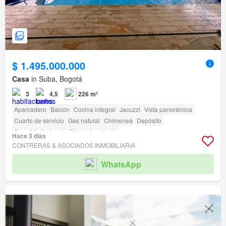
$ 1.495.000.000
Casa
in Suba, Bogotá
3
4,5
226 m²
Aparcadero
Balcón
Cocina integral
Jacuzzi
Vista panorámica
Cuarto de servicio
Gas natural
Chimenea
Depósito
Seguridad privada
Gimnasio
Jardín
Hace 3 días
Acceso para personas con discapacidad
CONTRERAS & ASOCIADOS INMOBILIARIA
WhatsApp