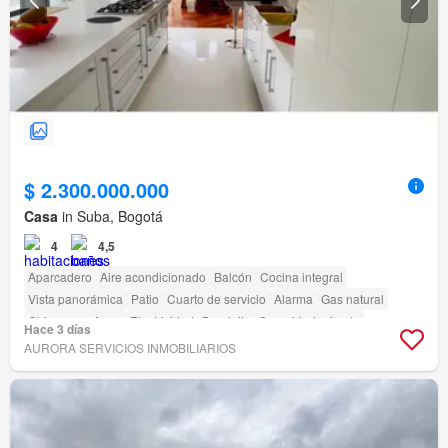
$ 2.300.000.000
Casa
in Suba, Bogotá
4
4,5
Aparcadero
Aire acondicionado
Balcón
Cocina integral
Vista panorámica
Patio
Cuarto de servicio
Alarma
Gas natural
Chimenea
Agua
Electricidad
Depósito
Seguridad privada
Hace 3 días
Área infantil
Jardín
Barbecue
AURORA SERVICIOS INMOBILIARIOS