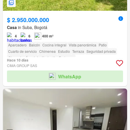
$ 2.950.000.000
Casa
in Suba, Bogotá
4
6
400 m²
Aparcadero
Balcón
Cocina integral
Vista panorámica
Patio
Cuarto de servicio
Chimenea
Estudio
Terraza
Seguridad privada
Gimnasio
Área infantil
Jardín
Barbecue
Hace 10 días
CIMA GROUP SAS
WhatsApp