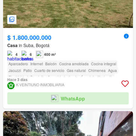
$ 1.800.000.000
Casa
in Suba, Bogotá
4
6
400 m²
Aparcadero
Internet
Balcón
Cocina amoblada
Cocina integral
Jacuzzi
Patio
Cuarto de servicio
Gas natural
Chimenea
Agua
Electricidad
Depósito
Seguridad privada
Área infantil
Jardín
Hace 3 días
Acceso para personas con discapacidad
K·VEINTIUNO INMOBILIARIA
WhatsApp