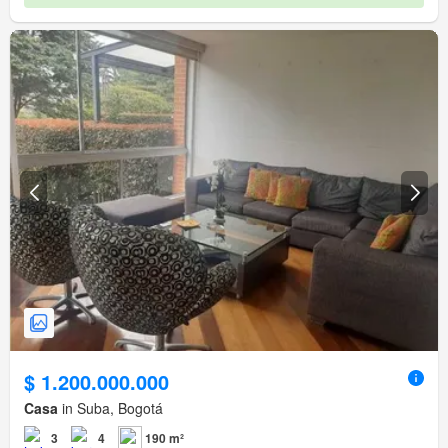
$ 1.200.000.000
Casa
in Suba, Bogotá
3
4
190 m²