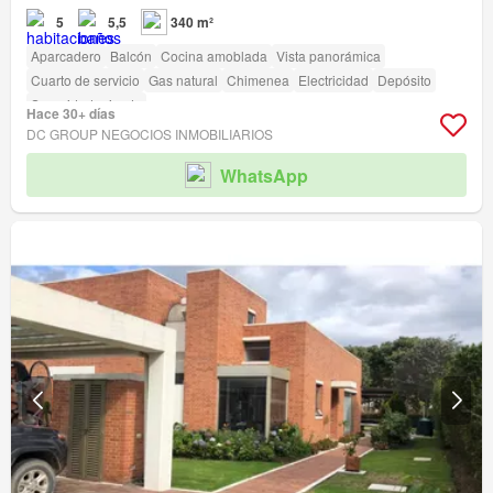
5
5,5
340 m²
Aparcadero
Balcón
Cocina amoblada
Vista panorámica
Cuarto de servicio
Gas natural
Chimenea
Electricidad
Depósito
Seguridad privada
Hace 30+ días
DC GROUP NEGOCIOS INMOBILIARIOS
WhatsApp