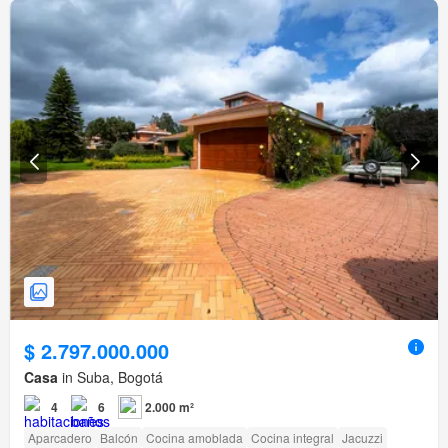
$ 2.797.000.000
Casa
in Suba, Bogotá
4
6
2.000 m²
Aparcadero
Balcón
Cocina amoblada
Cocina integral
Jacuzzi