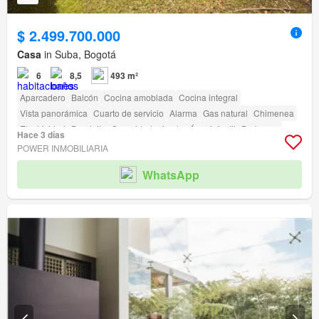
$ 2.499.700.000
Casa
in Suba, Bogotá
6
8,5
493 m²
Aparcadero
Balcón
Cocina amoblada
Cocina integral
Vista panorámica
Cuarto de servicio
Alarma
Gas natural
Chimenea
Electricidad
Depósito
Seguridad privada
Área infantil
Barbecue
Hace 3 días
Acceso para personas con discapacidad
POWER INMOBILIARIA
WhatsApp