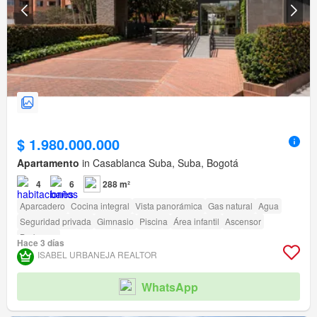
$ 1.980.000.000
Apartamento
in Casablanca Suba, Suba, Bogotá
4
6
288 m²
Aparcadero
Cocina integral
Vista panorámica
Gas natural
Agua
Seguridad privada
Gimnasio
Piscina
Área infantil
Ascensor
Barbecue
Hace 3 días
ISABEL URBANEJA REALTOR
WhatsApp