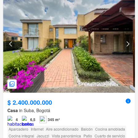
$ 2.400.000.000
Casa
in Suba, Bogotá
4
6,5
345 m²
Aparcadero
Internet
Aire acondicionado
Balcón
Cocina amoblada
Cocina integral
Jacuzzi
Vista panorámica
Patio
Cuarto de servicio