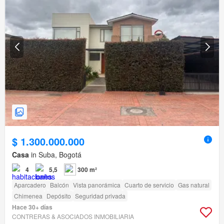
$ 1.300.000.000
Casa
in Suba, Bogotá
4
5,5
300 m²
Aparcadero
Balcón
Vista panorámica
Cuarto de servicio
Gas natural
Chimenea
Depósito
Seguridad privada
Hace 30+ días
CONTRERAS & ASOCIADOS INMOBILIARIA