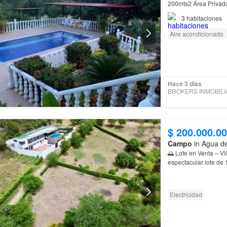
descanso,vivienda c
3
habitaciones
Aire acondicionado
Hace 3 días
$ 200.000.0
Campo
in Agua d
espectacular lote de 
Electricidad