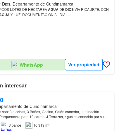
e Dios, Departamento de Cundinamarca
SE VENDEN MAGNIFICOS LOTES DE HECTAREA
AGUA
DE
DIOS
VIA RICAURTE, CON
AGUA
Y LUZ, DOCUMENTACION AL DIA…
Ver propiedad
WhatsApp
 interesar
00
 Departamento de Cundinamarca
natural, doble altura, Parqueadero para 10 carros, 4 Terrazas,
agua
es conocida por su
, y es el Municipio donde se…
3
baños
10.319 m²