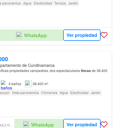
ta panorámica
Agua
Electricidad
Terraza
Jardín
Ver propiedad
WhatsApp
000
epartamento de Cundinamarca
íficas propiedades campestres, dos espectaculares
fincas
de 38.400
4
baños
38.400 m²
acuzzi
Vista panorámica
Chimenea
Agua
Electricidad
Jardín
Ver propiedad
WhatsApp
INMOBILIARIA NARVAEZ RUIZ Y ASESORES.