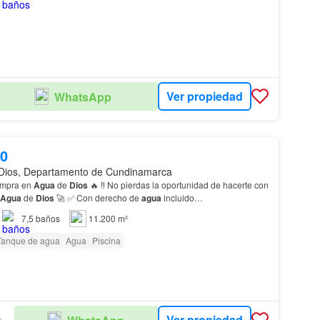
Ver propiedad
WhatsApp
00
Dios, Departamento de Cundinamarca
ompra en
Agua
de
Dios
🔥 ‼️ No pierdas la oportunidad de hacerte con
Agua
de
Dios
🚀 ✅ Con derecho de
agua
incluido…
7,5
baños
11.200 m²
Tanque de agua
Agua
Piscina
Ver propiedad