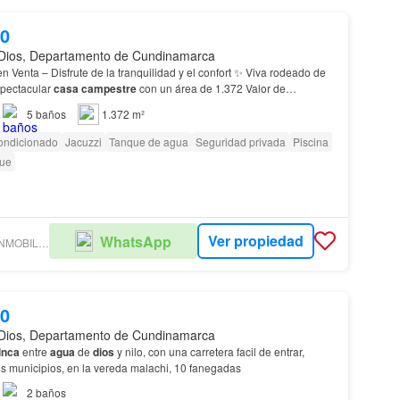
00
Dios, Departamento de Cundinamarca
n Venta – Disfrute de la tranquilidad y el confort ✨ Viva rodeado de
spectacular
casa campestre
con un área de 1.372 Valor de
cluye el servicio de
agua
y alcantarill…
5
baños
1.372 m²
ondicionado
Jacuzzi
Tanque de agua
Seguridad privada
Piscina
ue
Ver propiedad
WhatsApp
SOLUCIONES INMOBILIARIAS GIRARDOT
00
Dios, Departamento de Cundinamarca
inca
entre
agua
de
dios
y nilo, con una carretera facil de entrar,
s municipios, en la vereda malachi, 10 fanegadas
2
baños