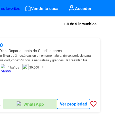
Vende tu casa
Acceder
Tus favoritos
1-9 de
9 inmuebles
00
Dios, Departamento de Cundinamarca
ar
finca
de 3 hectáreas en un entorno natural único, perfecto para
ilidad, conexión con la naturaleza y grandes Haz realidad tus
finca
propia en una zona con gran po…
4
baños
30.000 m²
Ver propiedad
WhatsApp
BILIARIA