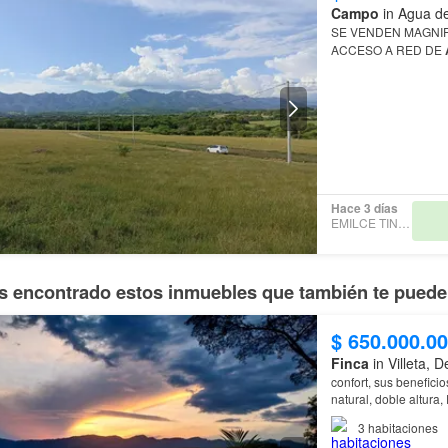
Campo
in Agua d
ACCESO A RED DE
Hace 3 días
EMILCE TINJACÀ
 encontrado estos inmuebles que también te pueden
$ 650.000.0
Finca
in Villeta,
confort, sus beneficios son: 3 alcobas, 3 Baños, Cocina, Salón comedor, iluminación
producción de panela
3
habitaciones