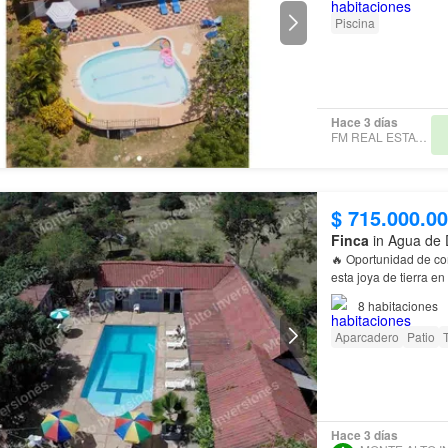
Piscina
Hace 3 días
FM REAL ESTATE SAS
$ 715.000.0
Finca
in Agua de 
🔥 Oportunidad de c
esta joya de tierra en
8
habitaciones
Aparcadero
Patio
Hace 3 días