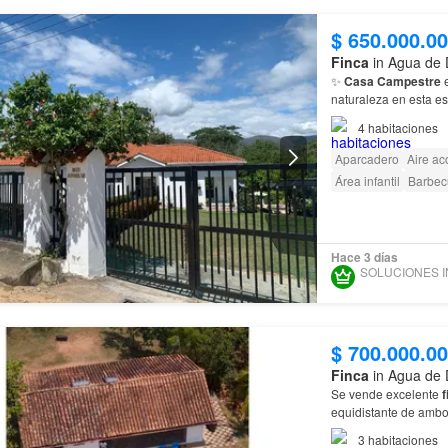
$ 650.000.0
Finca
in Agua de 
✨
Casa Campestre
e
naturaleza en esta e
administración que in
4
habitaciones
Aparcadero
Aire ac
Área infantil
Barbec
Hace 3 días
$ 700.000.0
Finca
in Agua de 
Se vende excelente
f
equidistante de ambo
3
habitaciones