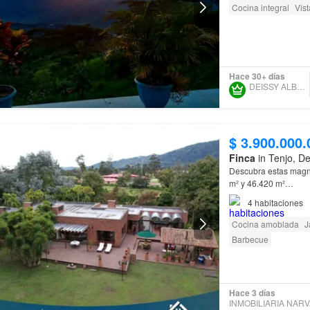
Cocina integral
Vis
Hace 30+ días
DEISSY ALBARRACIN
$ 3.900.000.
Finca
in Tenjo, D
Descubra estas magn
m² y 46.420 m²…
4
habitaciones
Cocina amoblada
J
Barbecue
Hace 3 días