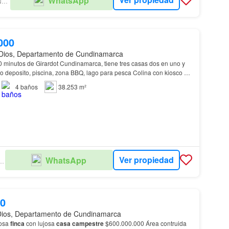
WhatsApp
MONTE ALTO INVERSIONES
000
Dios, Departamento de Cundinamarca
 minutos de Girardot Cundinamarca, tiene tres casas dos en uno y
 deposito, piscina, zona BBQ, lago para pesca Colina con kiosco y
a
lluvia y cerramiento en ladri…
4
baños
38.253 m²
Ver propiedad
WhatsApp
ERSIONES S.A.S
00
Dios, Departamento de Cundinamarca
mosa
finca
con lujosa
casa campestre
$600.000.000 Área contruida