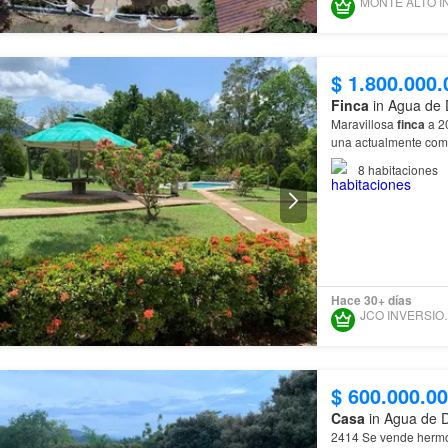
$ 1.800.000.
Finca
in Agua de 
Maravillosa
finca
a 20
una actualmente como
jacuzzi, canal de
agu
8
habitaciones
Hace 30+ días
JCO INV
$ 600.000.0
Casa
in Agua de 
2414 Se vende her