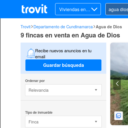
Viviendas en v
enta
Trovit
Departamento de Cundinamarca
Agua de Dios
9 fincas en venta en Agua de Dios
Recibe nuevos anuncios en tu
email
Guardar búsqueda
Ordenar por
Relevancia
Tipo de inmueble
Finca