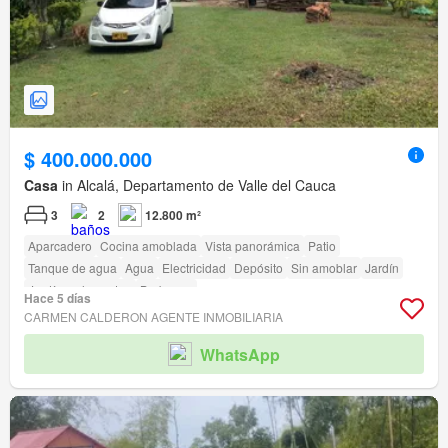
$ 400.000.000
Casa
in Alcalá, Departamento de Valle del Cauca
3
2
12.800 m²
Aparcadero
Cocina amoblada
Vista panorámica
Patio
Tanque de agua
Agua
Electricidad
Depósito
Sin amoblar
Jardín
Jardín en la azotea
Barbecue
Hace 5 días
CARMEN CALDERON AGENTE INMOBILIARIA
WhatsApp