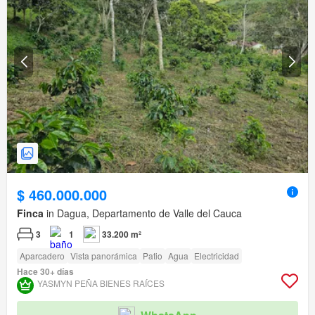
$ 460.000.000
Finca
in Dagua, Departamento de Valle del Cauca
3
1
33.200 m²
Aparcadero
Vista panorámica
Patio
Agua
Electricidad
Hace 30+ días
YASMYN PEÑA BIENES RAÍCES