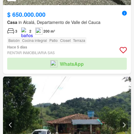
$ 650.000.000
Casa
in Alcalá, Departamento de Valle del Cauca
3
2
200 m²
Balcón
Cocina integral
Patio
Closet
Terraza
Hace 5 días
RENTAR INMOBILIARIA SAS
WhatsApp