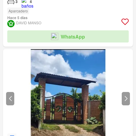
3
4
Aparcadero
Hace 5 días
DAVID MANSO
WhatsApp