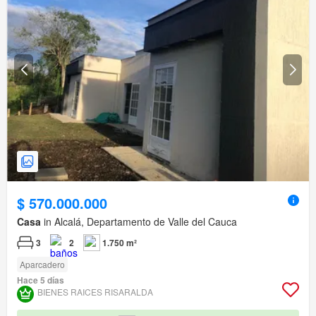
$ 570.000.000
Casa
in Alcalá, Departamento de Valle del Cauca
3
2
1.750 m²
Aparcadero
Hace 5 días
BIENES RAICES RISARALDA