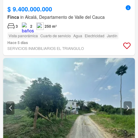
$ 9.400.000.000
Finca
in Alcalá, Departamento de Valle del Cauca
3
2
250 m²
Vista panorámica
Cuarto de servicio
Agua
Electricidad
Jardín
Hace 5 días
SERVICIOS INMOBILIARIOS EL TRIANGULO