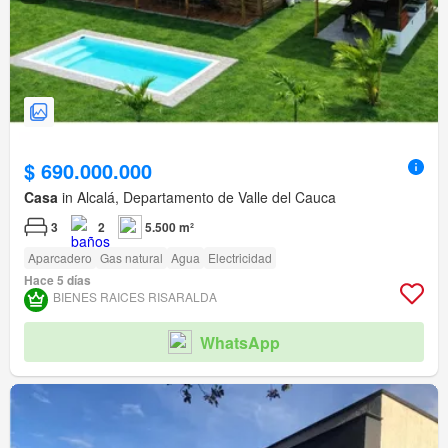
$ 690.000.000
Casa
in Alcalá, Departamento de Valle del Cauca
3
2
5.500 m²
Aparcadero
Gas natural
Agua
Electricidad
Hace 5 días
BIENES RAICES RISARALDA
WhatsApp