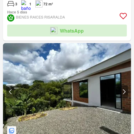
3
1
72 m²
Hace 5 días
BIENES RAICES RISARALDA
WhatsApp