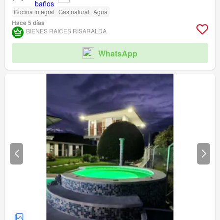
Cocina integral
Gas natural
Agua
Hace 5 días
BIENES RAICES RISARALDA
WhatsApp