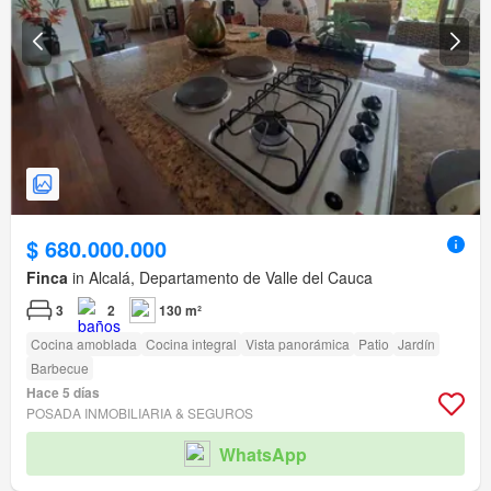
$ 680.000.000
Finca
in Alcalá, Departamento de Valle del Cauca
3
2
130 m²
Cocina amoblada
Cocina integral
Vista panorámica
Patio
Jardín
Barbecue
Hace 5 días
POSADA INMOBILIARIA & SEGUROS
WhatsApp