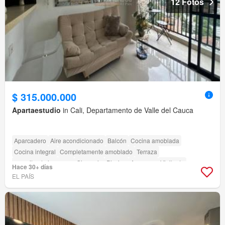
12 Fotos
$ 315.000.000
Apartaestudio
in Cali, Departamento de Valle del Cauca
Aparcadero
Aire acondicionado
Balcón
Cocina amoblada
Cocina integral
Completamente amoblado
Terraza
amenity_drying_area
Gimnasio
Piscina
Ascensor
Vigilante
Hace 30+ días
Barbecue
EL PAÍS