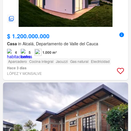
$ 1.200.000.000
Casa
in Alcalá, Departamento de Valle del Cauca
4
5
1.000 m²
Aparcadero
Cocina integral
Jacuzzi
Gas natural
Electricidad
Hace 3 días
LÓPEZ Y MONSALVE