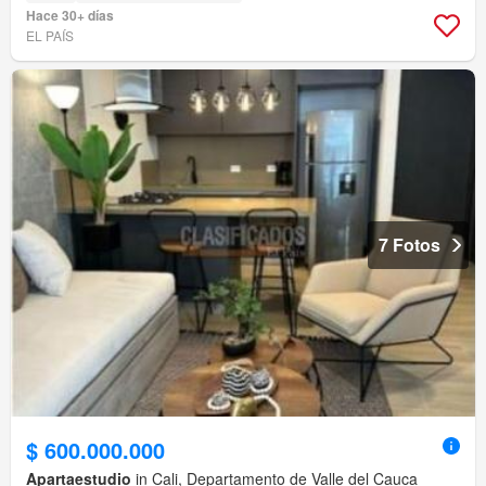
Hace 30+ días
EL PAÍS
7 Fotos
$ 600.000.000
Apartaestudio
in Cali, Departamento de Valle del Cauca