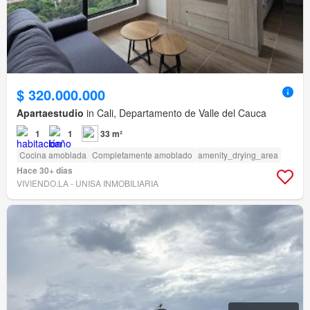
$ 320.000.000
Apartaestudio
in Cali, Departamento de Valle del Cauca
1
1
33 m²
Cocina amoblada
Completamente amoblado
amenity_drying_area
Hace 30+ días
VIVIENDO.LA - UNISA INMOBILIARIA