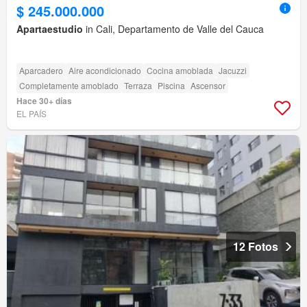
$ 245.000.000
Apartaestudio
in Cali, Departamento de Valle del Cauca
Aparcadero
Aire acondicionado
Cocina amoblada
Jacuzzi
Completamente amoblado
Terraza
Piscina
Ascensor
Hace 30+ días
EL PAÍS
12 Fotos