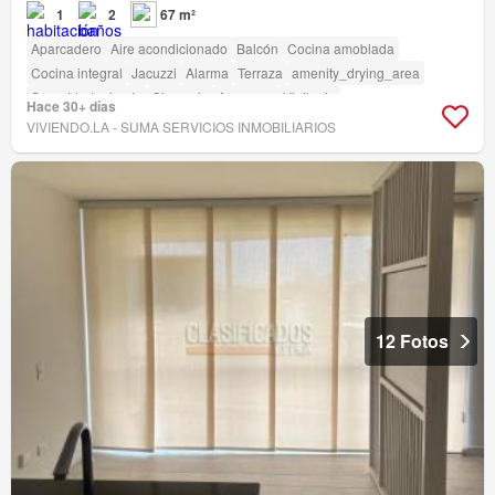
1
2
67 m²
Aparcadero
Aire acondicionado
Balcón
Cocina amoblada
Cocina integral
Jacuzzi
Alarma
Terraza
amenity_drying_area
Seguridad privada
Gimnasio
Ascensor
Vigilante
Hace 30+ días
VIVIENDO.LA - SUMA SERVICIOS INMOBILIARIOS
12 Fotos