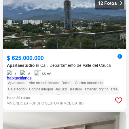
12 Fotos
$ 625.000.000
Apartaestudio
in Cali, Departamento de Valle del Cauca
1
2
65 m²
Aparcadero
Aire acondicionado
Balcón
Cocina amoblada
Calefacción
Cocina integral
Jacuzzi
Trastero
amenity_drying_area
Seguridad privada
Gimnasio
Piscina
Área infantil
Ascensor
Jardín
Hace 30+ días
Vigilante
VIVIENDO.LA - GRUPO GESTOR INMOBILIARIO