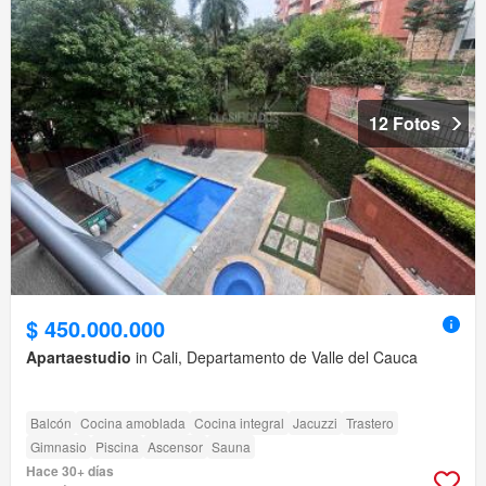
12 Fotos
$ 450.000.000
Apartaestudio
in Cali, Departamento de Valle del Cauca
Balcón
Cocina amoblada
Cocina integral
Jacuzzi
Trastero
Gimnasio
Piscina
Ascensor
Sauna
Hace 30+ días