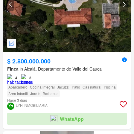
$ 2.800.000.000
Finca
in Alcalá, Departamento de Valle del Cauca
4
3
Aparcadero
Cocina integral
Jacuzzi
Patio
Gas natural
Piscina
Área infantil
Jardín
Barbecue
Hace 3 días
LYH INMOBILIARIA
WhatsApp