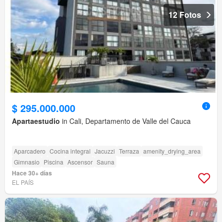
12 Fotos
$ 295.000.000
Apartaestudio
in Cali, Departamento de Valle del Cauca
Aparcadero
Cocina integral
Jacuzzi
Terraza
amenity_drying_area
Gimnasio
Piscina
Ascensor
Sauna
Hace 30+ días
EL PAÍS