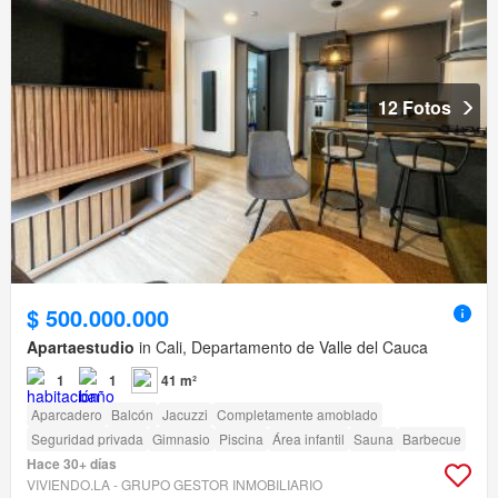
12 Fotos
$ 500.000.000
Apartaestudio
in Cali, Departamento de Valle del Cauca
1
1
41 m²
Aparcadero
Balcón
Jacuzzi
Completamente amoblado
Seguridad privada
Gimnasio
Piscina
Área infantil
Sauna
Barbecue
Hace 30+ días
VIVIENDO.LA - GRUPO GESTOR INMOBILIARIO