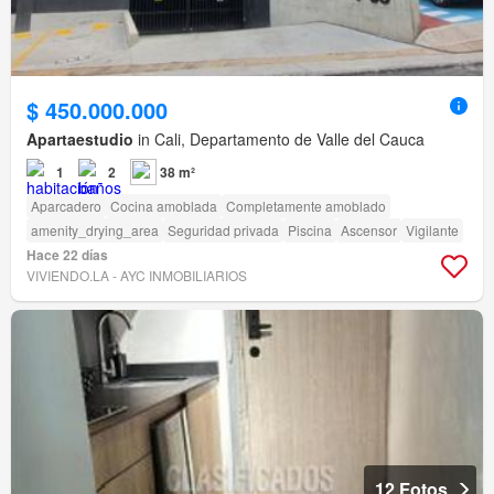
$ 450.000.000
Apartaestudio
in Cali, Departamento de Valle del Cauca
1
2
38 m²
Aparcadero
Cocina amoblada
Completamente amoblado
amenity_drying_area
Seguridad privada
Piscina
Ascensor
Vigilante
Hace 22 días
VIVIENDO.LA - AYC INMOBILIARIOS
12 Fotos