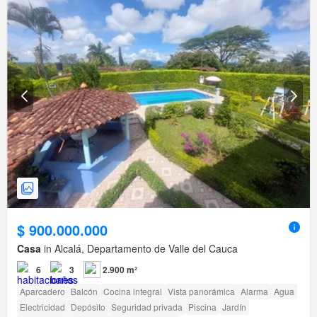
$ 900.000.000
Casa
in Alcalá, Departamento de Valle del Cauca
6
3
2.900 m²
Aparcadero
Balcón
Cocina integral
Vista panorámica
Alarma
Agua
Electricidad
Depósito
Seguridad privada
Piscina
Jardín