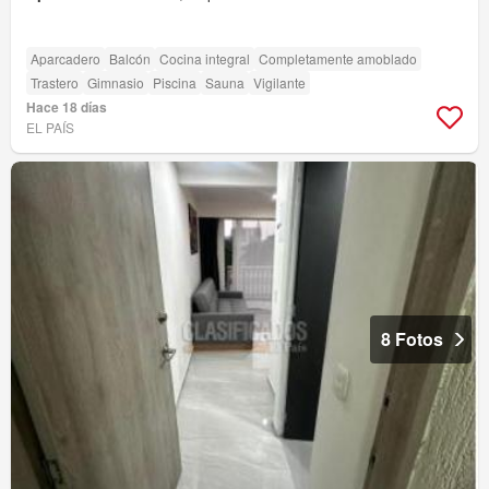
Aparcadero
Balcón
Cocina integral
Completamente amoblado
Trastero
Gimnasio
Piscina
Sauna
Vigilante
Hace 18 días
EL PAÍS
8 Fotos