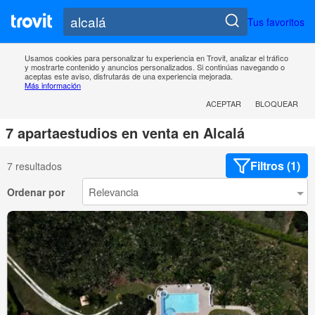
Tus favoritos
Usamos cookies para personalizar tu experiencia en Trovit, analizar el tráfico
y mostrarte contenido y anuncios personalizados. Si continúas navegando o
aceptas este aviso, disfrutarás de una experiencia mejorada.
Más información
ACEPTAR
BLOQUEAR
7 apartaestudios en venta en Alcalá
Filtros (1)
7 resultados
Ordenar por