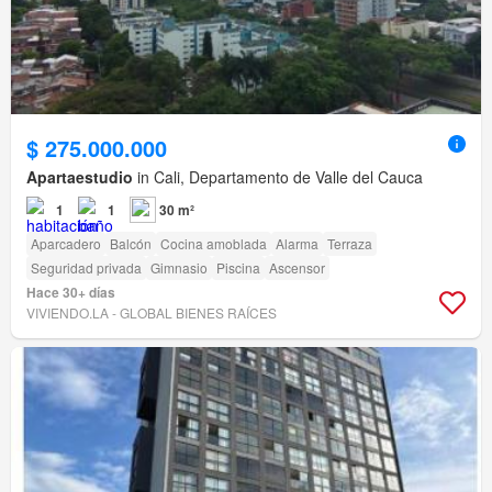
$ 275.000.000
Apartaestudio
in Cali, Departamento de Valle del Cauca
1
1
30 m²
Aparcadero
Balcón
Cocina amoblada
Alarma
Terraza
Seguridad privada
Gimnasio
Piscina
Ascensor
Hace 30+ días
VIVIENDO.LA - GLOBAL BIENES RAÍCES