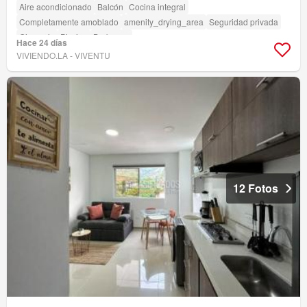
Aire acondicionado
Balcón
Cocina integral
Completamente amoblado
amenity_drying_area
Seguridad privada
Gimnasio
Piscina
Barbecue
Hace 24 días
VIVIENDO.LA - VIVENTU
12 Fotos