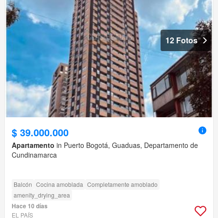
12 Fotos
$ 39.000.000
Apartamento
in Puerto Bogotá, Guaduas, Departamento de
Cundinamarca
Balcón
Cocina amoblada
Completamente amoblado
amenity_drying_area
Hace 10 días
EL PAÍS