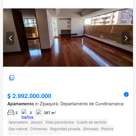
$ 2.992.000.000
Apartamento
in Zipaquirá, Departamento de Cundinamarca
3
3
287 m²
Aparcadero
Jacuzzi
Vista panorámica
Cuarto de servicio
Gas natural
Chimenea
Seguridad privada
Gimnasio
Piscina
Área infantil
Ascensor
Sauna