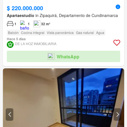
$ 220.000.000
Apartaestudio
in Zipaquirá, Departamento de Cundinamarca
1
1
32 m²
Balcón
Cocina integral
Vista panorámica
Gas natural
Agua
Hace 5 días
DE LA HOZ INMOBILIARIA
WhatsApp