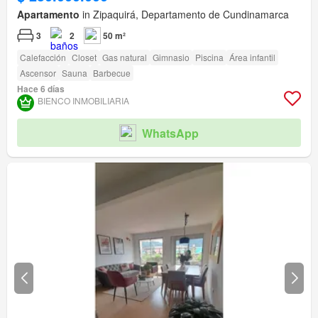
Apartamento
in Zipaquirá, Departamento de Cundinamarca
3
2
50 m²
Calefacción
Closet
Gas natural
Gimnasio
Piscina
Área infantil
Ascensor
Sauna
Barbecue
Hace 6 días
BIENCO INMOBILIARIA
WhatsApp