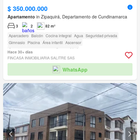
$ 350.000.000
Apartamento
in Zipaquirá, Departamento de Cundinamarca
3
2
82 m²
Aparcadero
Balcón
Cocina integral
Agua
Seguridad privada
Gimnasio
Piscina
Área infantil
Ascensor
Acceso para personas con discapacidad
Hace 30+ días
FINCASA INMOBILIARIA SALITRE SAS
WhatsApp