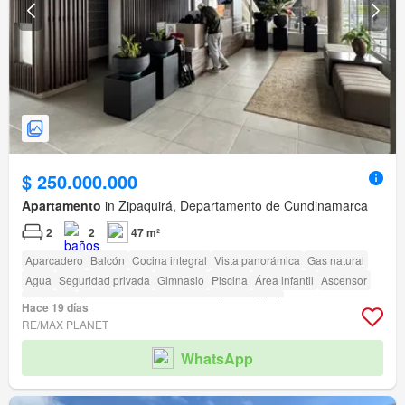
$ 250.000.000
Apartamento
in Zipaquirá, Departamento de Cundinamarca
2
2
47 m²
Aparcadero
Balcón
Cocina integral
Vista panorámica
Gas natural
Agua
Seguridad privada
Gimnasio
Piscina
Área infantil
Ascensor
Barbecue
Acceso para personas con discapacidad
Hace 19 días
RE/MAX PLANET
WhatsApp