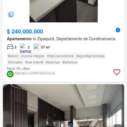
$ 240.000.000
Apartamento
in Zipaquirá, Departamento de Cundinamarca
3
2
57 m²
Balcón
Cocina integral
Vista panorámica
Seguridad privada
Gimnasio
Área infantil
Ascensor
Barbecue
Hace 30+ días
BIENES CORPORATIVOS