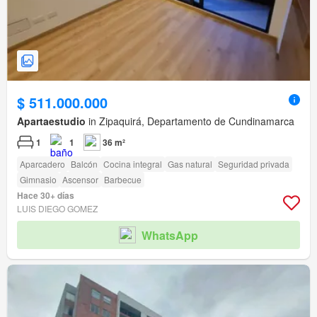
$ 511.000.000
Apartaestudio
in Zipaquirá, Departamento de Cundinamarca
1
1
36 m²
Aparcadero
Balcón
Cocina integral
Gas natural
Seguridad privada
Gimnasio
Ascensor
Barbecue
Hace 30+ días
LUIS DIEGO GOMEZ
WhatsApp