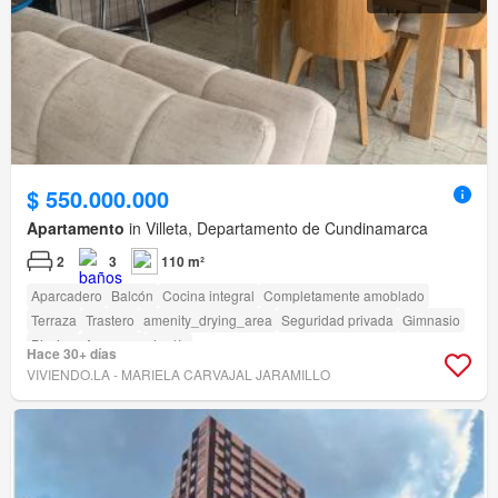
$ 550.000.000
Apartamento
in Villeta, Departamento de Cundinamarca
2
3
110 m²
Aparcadero
Balcón
Cocina integral
Completamente amoblado
Terraza
Trastero
amenity_drying_area
Seguridad privada
Gimnasio
Piscina
Ascensor
Jardín
Hace 30+ días
VIVIENDO.LA - MARIELA CARVAJAL JARAMILLO