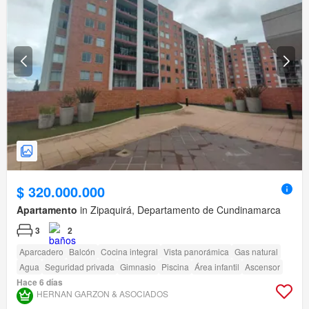
$ 320.000.000
Apartamento
in Zipaquirá, Departamento de Cundinamarca
3
2
Aparcadero
Balcón
Cocina integral
Vista panorámica
Gas natural
Agua
Seguridad privada
Gimnasio
Piscina
Área infantil
Ascensor
Hace 6 días
HERNAN GARZON & ASOCIADOS