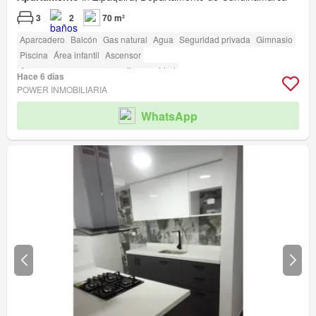
3
2
70 m²
Aparcadero
Balcón
Gas natural
Agua
Seguridad privada
Gimnasio
Piscina
Área infantil
Ascensor
Acceso para personas con discapacidad
Hace 6 días
POWER INMOBILIARIA
WhatsApp