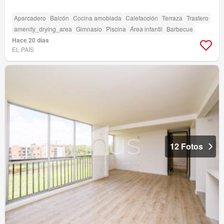
Aparcadero
Balcón
Cocina amoblada
Calefacción
Terraza
Trastero
amenity_drying_area
Gimnasio
Piscina
Área infantil
Barbecue
Hace 20 días
EL PAÍS
12 Fotos