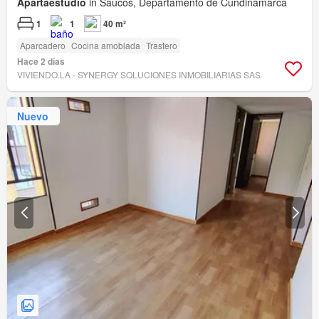
Apartaestudio
in Saucos, Departamento de Cundinamarca
1
1
40 m²
Aparcadero
Cocina amoblada
Trastero
Hace 2 días
VIVIENDO.LA - SYNERGY SOLUCIONES INMOBILIARIAS SAS
Nuevo