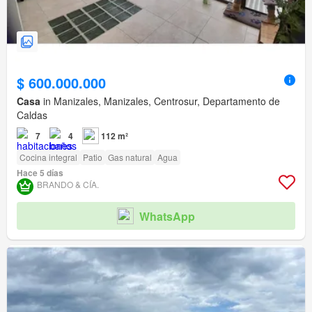
$ 600.000.000
Casa
in Manizales, Manizales, Centrosur, Departamento de
Caldas
7
4
112 m²
Cocina integral
Patio
Gas natural
Agua
Hace 5 días
BRANDO & CÍA.
WhatsApp