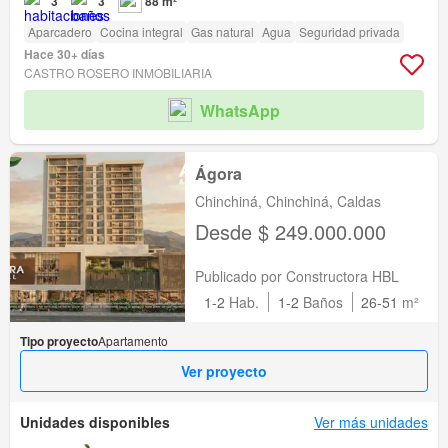
3
3
88 m²
Aparcadero
Cocina integral
Gas natural
Agua
Seguridad privada
Hace 30+ días
CASTRO ROSERO INMOBILIARIA
WhatsApp
Ágora
Chinchiná, Chinchiná, Caldas
Desde $ 249.000.000
Publicado por Constructora HBL
1-2
Hab.
1-2
Baños
26-51
m²
Tipo proyecto
Apartamento
Ver proyecto
Unidades disponibles
Ver más unidades