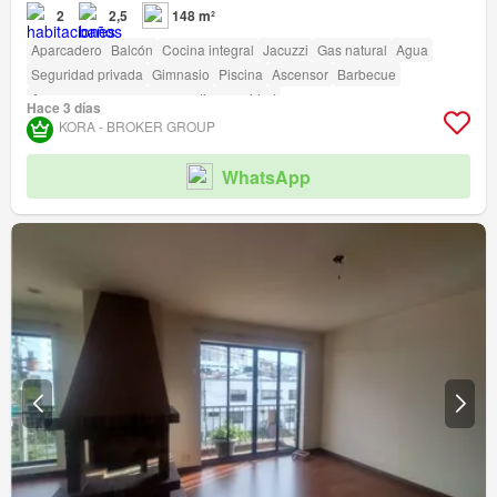
2
2,5
148 m²
Aparcadero
Balcón
Cocina integral
Jacuzzi
Gas natural
Agua
Seguridad privada
Gimnasio
Piscina
Ascensor
Barbecue
Acceso para personas con discapacidad
Hace 3 días
KORA - BROKER GROUP
WhatsApp