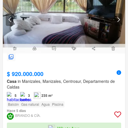
$ 920.000.000
Casa
in Manizales, Manizales, Centrosur, Departamento de
Caldas
5
3
235 m²
Balcón
Gas natural
Agua
Piscina
Hace 5 días
BRANDO & CÍA.