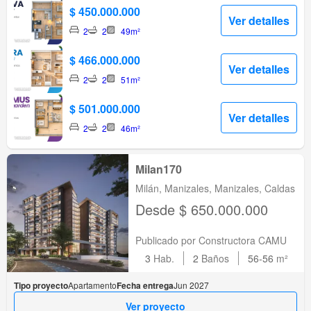
$ 450.000.000
Ver detalles
2
2
49m²
$ 466.000.000
Ver detalles
2
2
51m²
$ 501.000.000
Ver detalles
2
2
46m²
Milan170
Milán, Manizales, Manizales, Caldas
Desde $ 650.000.000
Publicado por Constructora CAMU
3
Hab.
2
Baños
56-56
m²
Tipo proyecto
Apartamento
Fecha entrega
Jun 2027
Ver proyecto