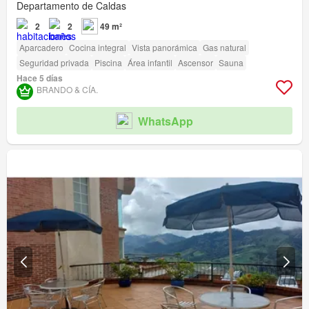
Departamento de Caldas
2
2
49 m²
Aparcadero
Cocina integral
Vista panorámica
Gas natural
Seguridad privada
Piscina
Área infantil
Ascensor
Sauna
Hace 5 días
BRANDO & CÍA.
WhatsApp