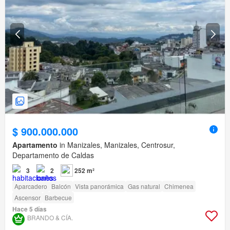
$ 900.000.000
Apartamento
in Manizales, Manizales, Centrosur,
Departamento de Caldas
3
2
252 m²
Aparcadero
Balcón
Vista panorámica
Gas natural
Chimenea
Ascensor
Barbecue
Hace 5 días
BRANDO & CÍA.