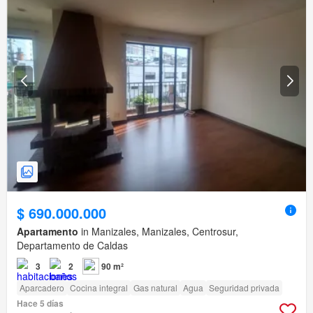
$ 690.000.000
Apartamento
in Manizales, Manizales, Centrosur,
Departamento de Caldas
3
2
90 m²
Aparcadero
Cocina integral
Gas natural
Agua
Seguridad privada
Hace 5 días