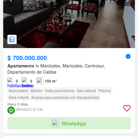
$ 700.000.000
Apartamento
in Manizales, Manizales, Centrosur,
Departamento de Caldas
3
2
150 m²
Aparcadero
Balcón
Vista panorámica
Gas natural
Piscina
Área infantil
Acceso para personas con discapacidad
Hace 5 días
BRANDO & CÍA.
WhatsApp