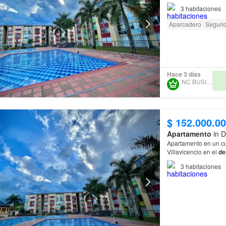
3
habitaciones
Aparcadero
Seguri
Hace 3 días
NC BUSINESS
$ 152.000.0
Apartamento
in D
Apartamento en un cu
Villavicencio en el
de
3
habitaciones