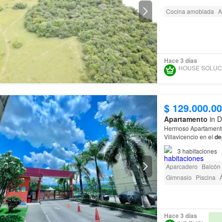
Cocina amoblada
A
Hace 3 días
$ 129.000.0
Apartamento
in D
Hermoso Apartamento 
Villavicencio en el
de
3
habitaciones
Aparcadero
Balcón
Gimnasio
Piscina
Á
Caseta de vigilancia
Hace 3 días