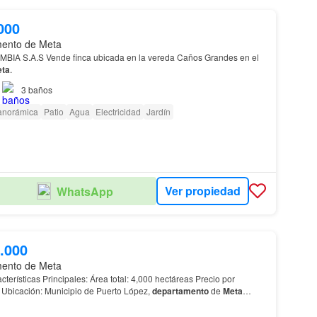
000
mento de Meta
BIA S.A.S Vende finca ubicada en la vereda Caños Grandes en el
ta
.
3
baños
panorámica
Patio
Agua
Electricidad
Jardín
Ver propiedad
WhatsApp
.000
mento de Meta
hectárea: $3,000,000 Ubicación: Municipio de Puerto López,
departamento
de
Meta
idad: La finca está ubicada cerca de los…