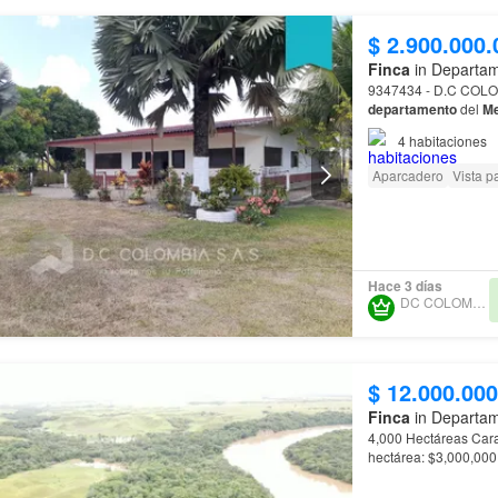
$ 2.900.000.
Finca
in Departa
9347434 - D.C COLOM
departamento
del
Me
4
habitaciones
Aparcadero
Vista 
Hace 3 días
DC COLOMBIA SAS
$ 12.000.000
Finca
in Departa
4,000 Hectáreas Características Principales: Área total: 4,000 hectáreas Precio por
Accesibil