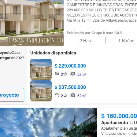
CAMPESTRES E INNOVADORAS. ENTREGAS 2026 ETAPA 1 $
229.000.000 MILLONES. ENTREGAS 2027
MILLONES PRECIO FIJO. UBICACIÓN PRIVILEGIADA EN RESTREPO -
META, a 13 minutos de Villavicencio, acc
calzada. Combinación de NATURALEZA y DISEÑO URBANO. Las casas
tienen diversas posibilidades de CRECI
Publicado por Grupo Kosta SAS
hasta llegar a 100.25 mts2 de construcci
2
Hab.
1
Baños
DINÁMICO Y VERSATIL CON: SALÓN SO
MIRADOR BBQ, CLUB HOUSE, PISCINA
ZONAS VERDES CON JUEGOS INFANTIL
royecto
Casa
Unidades disponibles
ACCESO. Síguenos en redes sociales: grupo.kosta en Instagram
trega
Oct 2027
www.grupokosta.co
$ 229.000.000
2
1
52m²
$ 237.500.000
proyecto
2
1
52m²
$ 160.000.0
Apartamento
in D
Apartamento en un qu
Villavicencio en el
de