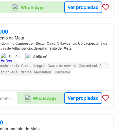
Ver propiedad
WhatsApp
000
ento de Meta
io Campestre - Sector Cairo, Villavicencio Ubicación: Una de
vas de Villavicencio,
departamento
del
Meta
5
baños
2.950 m²
ondicionado
Cocina integral
Cuarto de servicio
Gas natural
Agua
dad privada
Piscina
Área infantil
Barbecue
as con discapacidad
Ver propiedad
WhatsApp
HOUSE SOLUCIONES INMOBILIARIAS SAS
00
epartamento de Meta