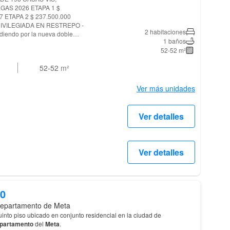
 ETAPA 2 $ 237.500.000
2 habitaciones
ediendo por la nueva doble
1 baños
52-52 m²
MIENTO EN ÁREA, de 52.72 mts2,
ón, con 4 habitaciones. DISEÑO
52-52
m²
CIAL DE DOS PISOS CON
 CON TERRAZA ASOLEADORA,
ES, PORTERIA CON LOBBY
Ver más unidades
Ver detalles
Ver detalles
00
epartamento de Meta
into piso ubicado en conjunto residencial en la ciudad de
partamento
del
Meta
.