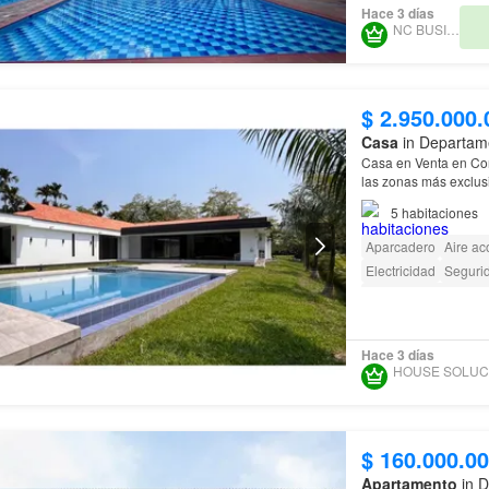
Hace 3 días
NC BUSINESS
$ 2.950.000.
Casa
in Departam
Casa en Venta en Condomin
las zonas más exclusi
5
habitaciones
Aparcadero
Aire ac
Electricidad
Seguri
Acceso para person
Hace 3 días
$ 160.000.0
Apartamento
in D