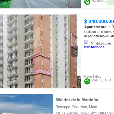
NC BUSINESS
$ 340.000.0
Apartamento
in D
Ubicado en el barrio Q
departamento
del
Me
3
habitaciones
Hace 3 días
MARCELA SANCHEZ
Mirador de la Montaña
Restrepo, Restrepo, Meta
DE VIS A WOW!!! CONJUNTO CERRADO DE 198 CASAS VIS,