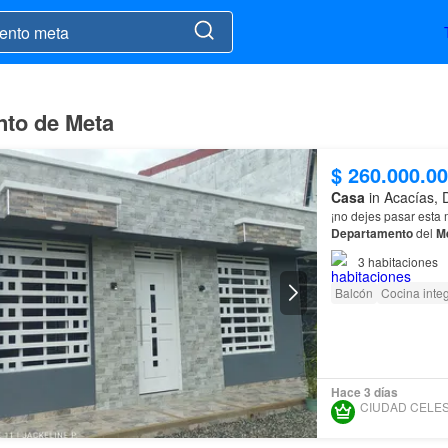
nto de Meta
$ 260.000.0
Casa
in Acacías,
¡no dejes pasar esta 
Departamento
del
M
3
habitaciones
Balcón
Cocina integ
Hace 3 días