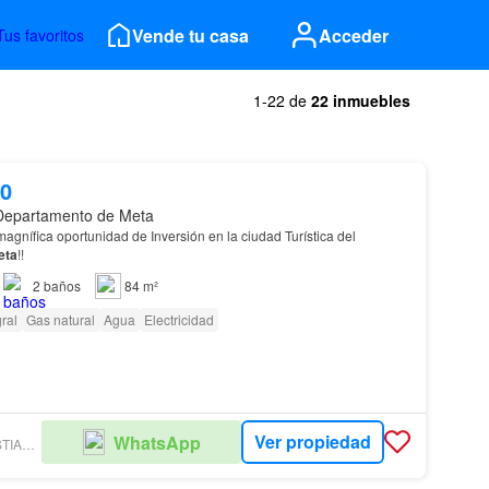
Vende tu casa
Acceder
Tus favoritos
1-22 de
22 inmuebles
00
 Departamento de Meta
magnífica oportunidad de Inversión en la ciudad Turística del
eta
!!
2
baños
84 m²
ral
Gas natural
Agua
Electricidad
Ver propiedad
WhatsApp
CIUDAD CELESTIAL INMOBILIARIA