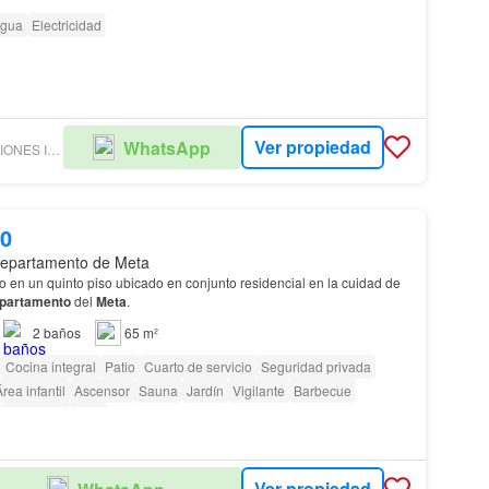
gua
Electricidad
Ver propiedad
WhatsApp
HOUSE SOLUCIONES INMOBILIARIAS SAS
00
epartamento de Meta
en un quinto piso ubicado en conjunto residencial en la cuidad de
partamento
del
Meta
.
2
baños
65 m²
Cocina integral
Patio
Cuarto de servicio
Seguridad privada
rea infantil
Ascensor
Sauna
Jardín
Vigilante
Barbecue
Cancha de tenis
Ver propiedad