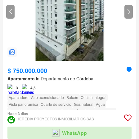
$ 750.000.000
Apartamento
in Departamento de Córdoba
3
4,5
Aparcadero
Aire acondicionado
Balcón
Cocina integral
Vista panorámica
Cuarto de servicio
Gas natural
Agua
Seguridad privada
Gimnasio
Piscina
Área infantil
Ascensor
Hace 3 días
Acceso para personas con discapacidad
HEREDIA PROYECTOS INMOBILIARIOS SAS
WhatsApp