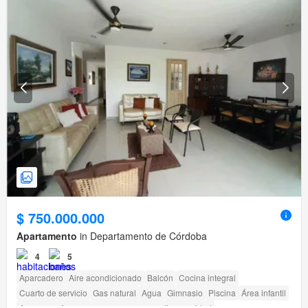
$ 750.000.000
Apartamento
in Departamento de Córdoba
4
5
Aparcadero
Aire acondicionado
Balcón
Cocina integral
Cuarto de servicio
Gas natural
Agua
Gimnasio
Piscina
Área infantil
Ascensor
Acceso para personas con discapacidad