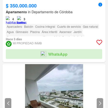
$ 350.000.000
Apartamento
in Departamento de Córdoba
4
3
Aparcadero
Balcón
Cocina integral
Cuarto de servicio
Gas natural
Agua
Gimnasio
Piscina
Área infantil
Ascensor
Jardín
Acceso para personas con discapacidad
Cancha de tenis
Hace 3 días
MI PROPIEDAD INMB
WhatsApp