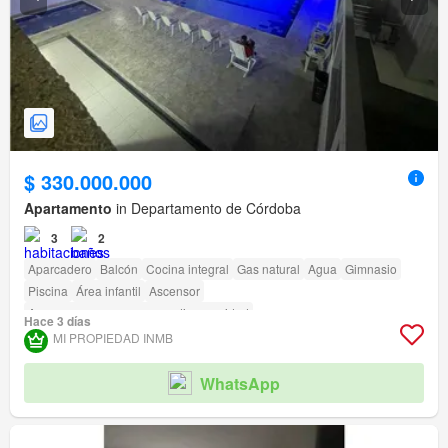
$ 330.000.000
Apartamento
in Departamento de Córdoba
3
2
Aparcadero
Balcón
Cocina integral
Gas natural
Agua
Gimnasio
Piscina
Área infantil
Ascensor
Acceso para personas con discapacidad
Hace 3 días
MI PROPIEDAD INMB
WhatsApp