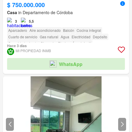
$ 750.000.000
Casa
in Departamento de Córdoba
3
5,5
Aparcadero
Aire acondicionado
Balcón
Cocina integral
Cuarto de servicio
Gas natural
Agua
Electricidad
Depósito
Seguridad privada
Gimnasio
Piscina
Área infantil
Hace 3 días
Acceso para personas con discapacidad
MI PROPIEDAD INMB
WhatsApp