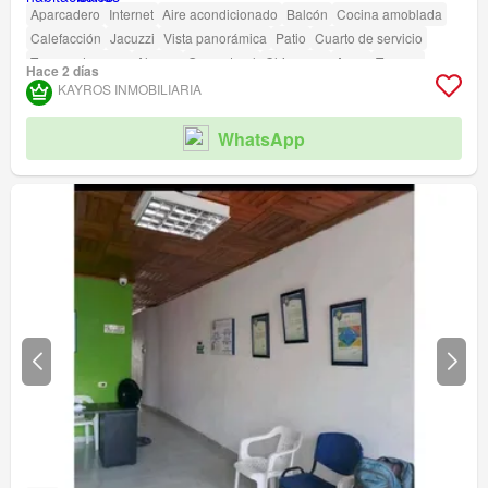
Aparcadero
Internet
Aire acondicionado
Balcón
Cocina amoblada
Calefacción
Jacuzzi
Vista panorámica
Patio
Cuarto de servicio
Tanque de agua
Alarma
Gas natural
Chimenea
Agua
Terraza
Hace 2 días
Seguridad privada
Gimnasio
Piscina
Área infantil
Ascensor
Sauna
KAYROS INMOBILIARIA
Jardín
Barbecue
Caseta de vigilancia
Acceso para personas con discapacidad
Cancha de tenis
WhatsApp