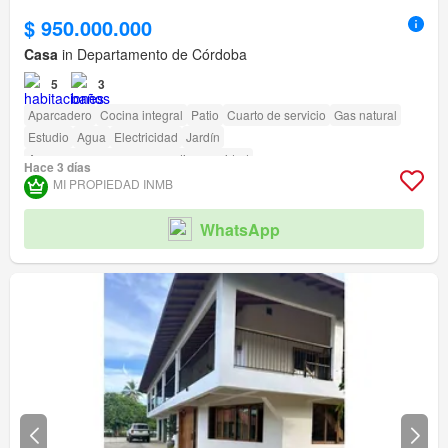
$ 950.000.000
Casa
in Departamento de Córdoba
5
3
Aparcadero
Cocina integral
Patio
Cuarto de servicio
Gas natural
Estudio
Agua
Electricidad
Jardín
Acceso para personas con discapacidad
Hace 3 días
MI PROPIEDAD INMB
WhatsApp