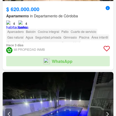
$ 620.000.000
Apartamento
in Departamento de Córdoba
4
4
Aparcadero
Balcón
Cocina integral
Patio
Cuarto de servicio
Gas natural
Agua
Seguridad privada
Gimnasio
Piscina
Área infantil
Ascensor
Acceso para personas con discapacidad
Hace 3 días
MI PROPIEDAD INMB
WhatsApp