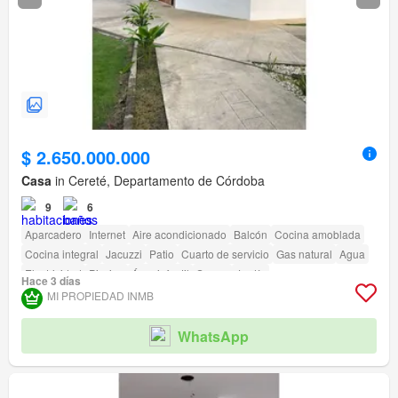
$ 2.650.000.000
Casa
in Cereté, Departamento de Córdoba
9
6
Aparcadero
Internet
Aire acondicionado
Balcón
Cocina amoblada
Cocina integral
Jacuzzi
Patio
Cuarto de servicio
Gas natural
Agua
Electricidad
Piscina
Área infantil
Sauna
Jardín
Hace 3 días
MI PROPIEDAD INMB
WhatsApp