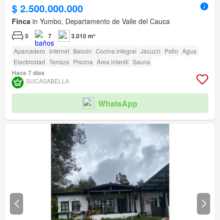
$ 2.500.000.000
Finca
in Yumbo, Departamento de Valle del Cauca
5
7
3.010 m²
Aparcadero
Internet
Balcón
Cocina integral
Jacuzzi
Patio
Agua
Electricidad
Terraza
Piscina
Área infantil
Sauna
Hace 7 días
SUCASABELLA
WhatsApp