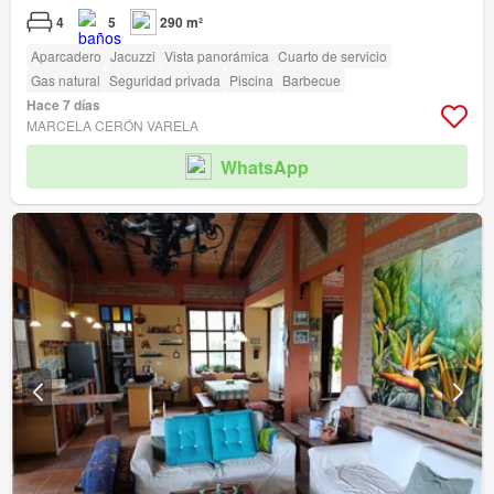
4
5
290 m²
Aparcadero
Jacuzzi
Vista panorámica
Cuarto de servicio
Gas natural
Seguridad privada
Piscina
Barbecue
Hace 7 días
MARCELA CERÓN VARELA
WhatsApp