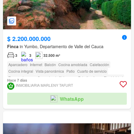
$ 2.200.000.000
Finca
in Yumbo, Departamento de Valle del Cauca
3
3
32.500 m²
Aparcadero
Internet
Balcón
Cocina amoblada
Calefacción
Cocina integral
Vista panorámica
Patio
Cuarto de servicio
Tanque de agua
Gas natural
Chimenea
Estudio
Agua
Electricidad
Hace 7 días
Depósito
Terraza
Gimnasio
Jardín
Vigilante
Barbecue
INMOBILIARIA MARLENY TAFURT
Acceso para personas con discapacidad
WhatsApp