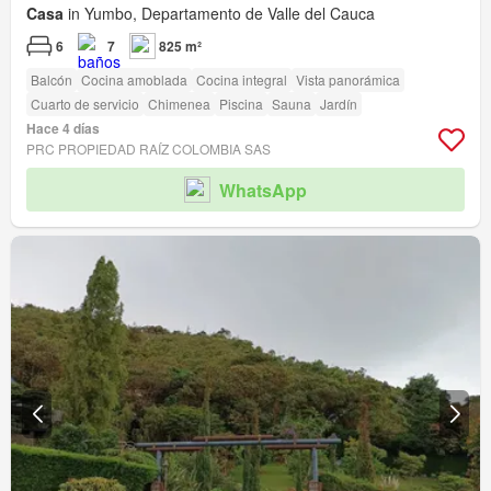
Casa
in Yumbo, Departamento de Valle del Cauca
6
7
825 m²
Balcón
Cocina amoblada
Cocina integral
Vista panorámica
Cuarto de servicio
Chimenea
Piscina
Sauna
Jardín
Hace 4 días
PRC PROPIEDAD RAÍZ COLOMBIA SAS
WhatsApp