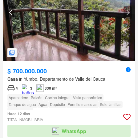
$ 700.000.000
Casa
in Yumbo, Departamento de Valle del Cauca
4
3
330 m²
Aparcadero
Balcón
Cocina integral
Vista panorámica
Tanque de agua
Agua
Depósito
Permite mascotas
Solo familias
Permite niños
Hace 12 días
TITÁN INMOBILIARIA
WhatsApp