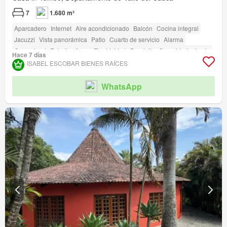
7
1.680 m²
Aparcadero
Internet
Aire acondicionado
Balcón
Cocina integral
Jacuzzi
Vista panorámica
Patio
Cuarto de servicio
Alarma
Gas natural
Estudio
Agua
Electricidad
Depósito
Seguridad privada
Hace 7 días
Gimnasio
Piscina
Área infantil
Sauna
Jardín
Barbecue
ISABEL ESCOBAR BIENES RAÍCES
Acceso para personas con discapacidad
WhatsApp