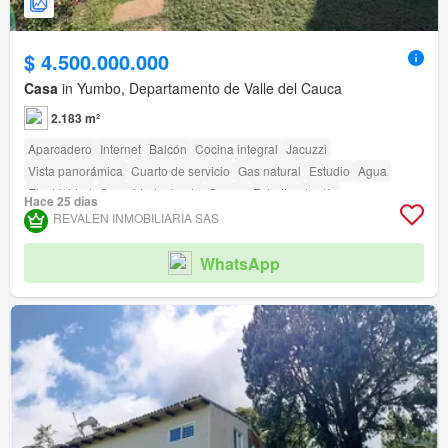
$ 4.500.000.000
Casa
in Yumbo, Departamento de Valle del Cauca
2.183 m²
Aparcadero
Internet
Balcón
Cocina integral
Jacuzzi
Vista panorámica
Cuarto de servicio
Gas natural
Estudio
Agua
Electricidad
Seguridad privada
Sauna
Estudio
Jardín
Hace 25 días
REVALEN INMOBILIARIA SAS
WhatsApp