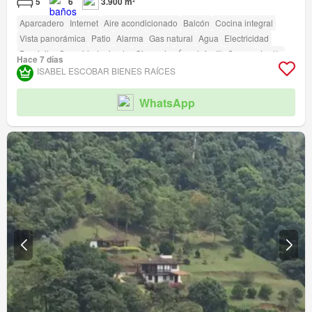
5
6
3.900 m²
Aparcadero
Internet
Aire acondicionado
Balcón
Cocina integral
Vista panorámica
Patio
Alarma
Gas natural
Agua
Electricidad
Depósito
Seguridad privada
Gimnasio
Área infantil
Sauna
Jardín
Hace 7 días
Barbecue
Acceso para personas con discapacidad
ISABEL ESCOBAR BIENES RAÍCES
WhatsApp