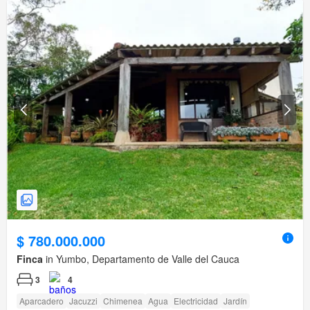
$ 780.000.000
Finca
in Yumbo, Departamento de Valle del Cauca
3
4
Aparcadero
Jacuzzi
Chimenea
Agua
Electricidad
Jardín