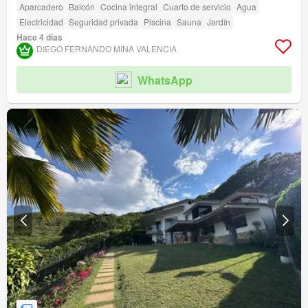
Aparcadero
Balcón
Cocina integral
Cuarto de servicio
Agua
Electricidad
Seguridad privada
Piscina
Sauna
Jardín
Hace 4 días
DIEGO FERNANDO MINA VALENCIA
WhatsApp