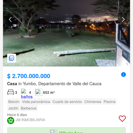
$ 2.700.000.000
Casa
in Yumbo, Departamento de Valle del Cauca
3
4
652 m²
Balcón
Vista panorámica
Cuarto de servicio
Chimenea
Piscina
Jardín
Barbecue
Hace 6 días
JM INMOBILIARIA