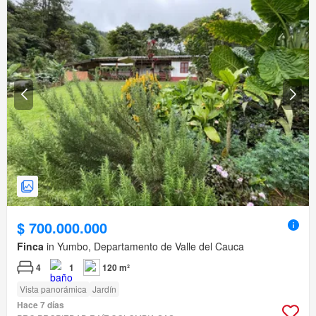
$ 700.000.000
Finca
in Yumbo, Departamento de Valle del Cauca
4
1
120 m²
Vista panorámica
Jardín
Hace 7 días