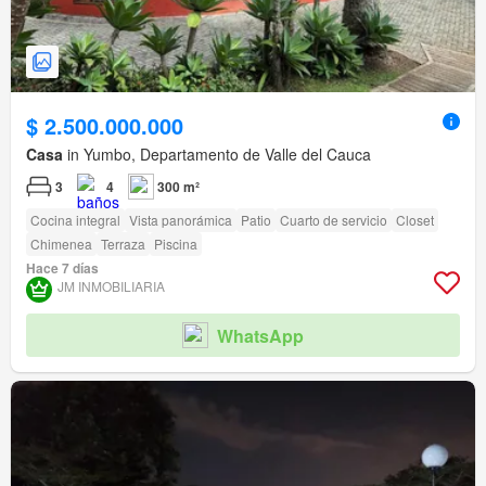
$ 2.500.000.000
Casa
in Yumbo, Departamento de Valle del Cauca
3
4
300 m²
Cocina integral
Vista panorámica
Patio
Cuarto de servicio
Closet
Chimenea
Terraza
Piscina
Hace 7 días
JM INMOBILIARIA
WhatsApp