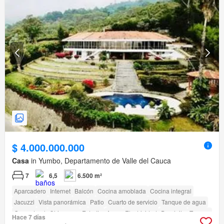
$ 4.000.000.000
Casa
in Yumbo, Departamento de Valle del Cauca
7
6,5
6.500 m²
Aparcadero
Internet
Balcón
Cocina amoblada
Cocina integral
Jacuzzi
Vista panorámica
Patio
Cuarto de servicio
Tanque de agua
Gas natural
Chimenea
Estudio
Agua
Electricidad
Depósito
Terraza
Hace 7 días
Gimnasio
Piscina
Sauna
Estudio
Jardín
Vigilante
Barbecue