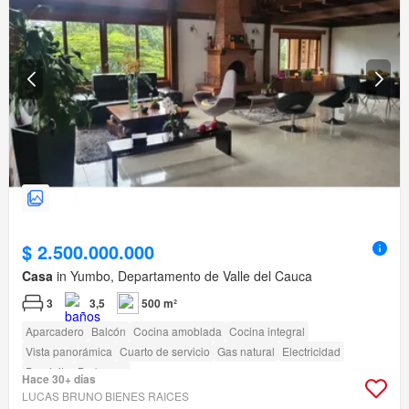
$ 2.500.000.000
Casa
in Yumbo, Departamento de Valle del Cauca
3
3,5
500 m²
Aparcadero
Balcón
Cocina amoblada
Cocina integral
Vista panorámica
Cuarto de servicio
Gas natural
Electricidad
Depósito
Barbecue
Hace 30+ días
LUCAS BRUNO BIENES RAICES