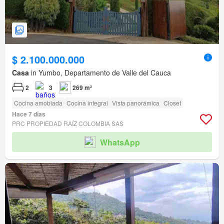
$ 2.100.000.000
Casa
in Yumbo, Departamento de Valle del Cauca
2
3
269 m²
Cocina amoblada
Cocina integral
Vista panorámica
Closet
Hace 7 días
PRC PROPIEDAD RAÍZ COLOMBIA SAS
WhatsApp