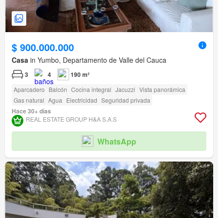
$ 900.000.000
Casa
in Yumbo, Departamento de Valle del Cauca
3
4
190 m²
Aparcadero
Balcón
Cocina integral
Jacuzzi
Vista panorámica
Gas natural
Agua
Electricidad
Seguridad privada
Hace 30+ días
REAL ESTATE GROUP H&A S.A.S
WhatsApp