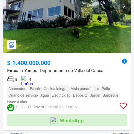
$ 1.400.000.000
Finca
in Yumbo, Departamento de Valle del Cauca
5
4
Aparcadero
Balcón
Cocina integral
Vista panorámica
Patio
Cuarto de servicio
Agua
Electricidad
Depósito
Jardín
Barbecue
Hace 4 días
DIEGO FERNANDO MINA VALENCIA
WhatsApp