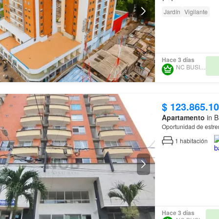
Jardín
Vigilante
Hace 3 días
NC BUSINESS
$ 123.865.1
Apartamento
in B
Oportunidad de estre
1
habitación
Hace 3 días