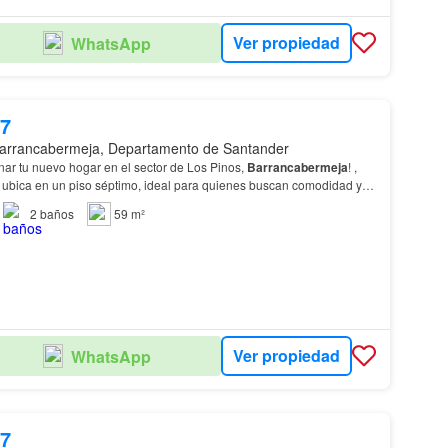
Ver propiedad
WhatsApp
97
arrancabermeja, Departamento de Santander
nar tu nuevo hogar en el sector de Los Pinos,
Barrancabermeja
! ,
ubica en un piso séptimo, ideal para quienes buscan comodidad y
os amplias habitaciones, dos zonas…
2
baños
59 m²
Ver propiedad
WhatsApp
97