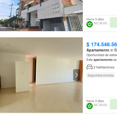
Hace 3 días
NC BUSINESS
$ 174.548.5
Apartamento
in B
Oportunidad de estre
Este
apartamento
se 
estilo, cuenta con d
2
habitaciones
Seguridad privada
Hace 3 días
NC BUSINESS