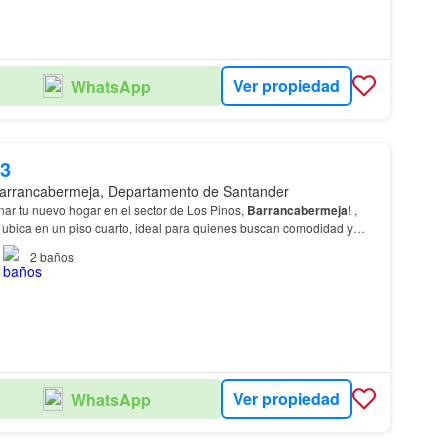
Ver propiedad
WhatsApp
63
arrancabermeja, Departamento de Santander
nar tu nuevo hogar en el sector de Los Pinos,
Barrancabermeja
! ,
ubica en un piso cuarto, ideal para quienes buscan comodidad y
os amplias habitaciones, dos zonas d…
2
baños
Ver propiedad
WhatsApp