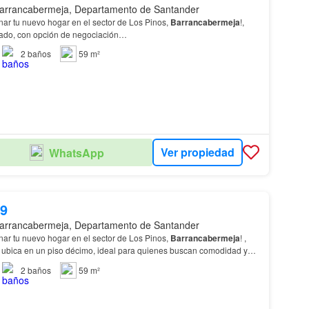
arrancabermeja, Departamento de Santander
nar tu nuevo hogar en el sector de Los Pinos,
Barrancabermeja
!,
ntado, con opción de negociación…
2
baños
59 m²
Ver propiedad
WhatsApp
19
arrancabermeja, Departamento de Santander
nar tu nuevo hogar en el sector de Los Pinos,
Barrancabermeja
! ,
 ubica en un piso décimo, ideal para quienes buscan comodidad y
os amplias habitaciones, dos zonas d…
2
baños
59 m²