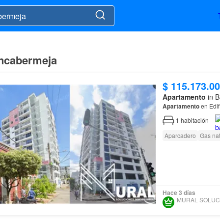
ancabermeja
$ 115.173.0
Apartamento
in B
Apartamento
en Edif
1
habitación
Aparcadero
Gas nat
Hace 3 días