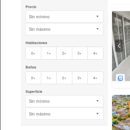
Precio
Sin mínimo
Sin máximo
Habitaciones
0+
1+
2+
3+
4+
Baños
0+
1+
2+
3+
4+
Superficie
Sin mínimo
Sin máximo