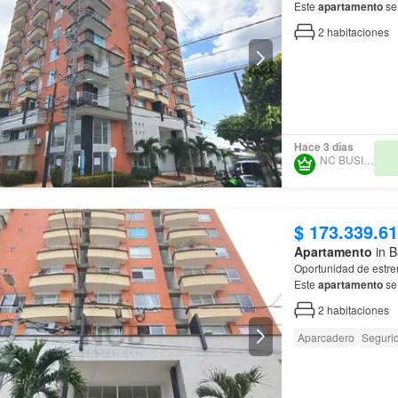
Este
apartamento
se 
estilo, cuenta con d
2
habitaciones
Hace 3 días
NC BUSINESS
$ 173.339.6
Apartamento
in B
Oportunidad de estre
Este
apartamento
se
estilo, cuenta con d
2
habitaciones
Aparcadero
Seguri