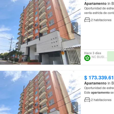
Apartamento
in B
Oportunidad de estre
venta estricta de co
2
habitaciones
Hace 3 días
NC BUSINESS
$ 173.339.6
Apartamento
in B
Oportunidad de estre
Este
apartamento
se
estilo, cuenta con d
2
habitaciones