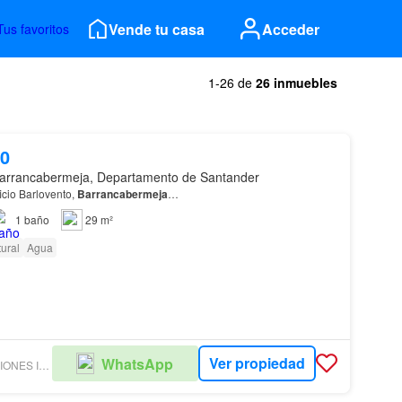
Vende tu casa
Acceder
Tus favoritos
1-26 de
26 inmuebles
00
arrancabermeja, Departamento de Santander
icio Barlovento,
Barrancabermeja
…
1
baño
29 m²
ural
Agua
Ver propiedad
WhatsApp
MURAL SOLUCIONES INMOBILIARIAS SAS