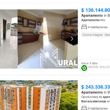
$ 136.144.8
Apartamento
in B
Apartamento
Nro
4
habitaciones
Cocina integral
Gas
Hace 3 días
$ 243.336.3
Apartamento
in B
Oportunidad de
apar
Barrancabermeja
en
droguerías y transpo
3
habitaciones