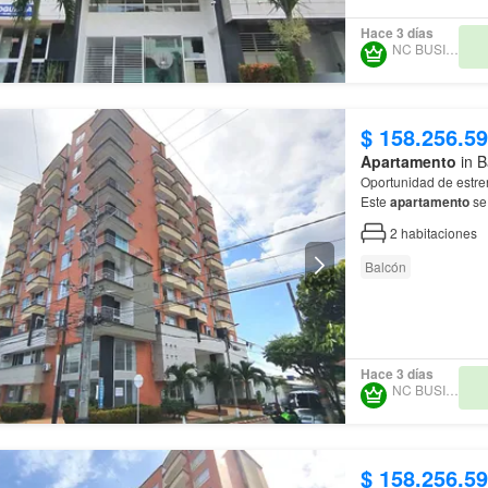
Hace 3 días
NC BUSINESS
$ 158.256.5
Apartamento
in B
Oportunidad de estre
Este
apartamento
se 
estilo, cuenta con d
2
habitaciones
Balcón
Hace 3 días
NC BUSINESS
$ 158.256.5