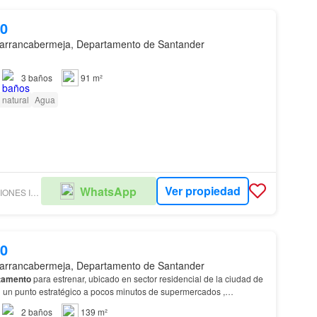
00
arrancabermeja, Departamento de Santander
3
baños
91 m²
 natural
Agua
Ver propiedad
WhatsApp
MURAL SOLUCIONES INMOBILIARIAS SAS
30
arrancabermeja, Departamento de Santander
tamento
para estrenar, ubicado en sector residencial de la ciudad de
 un punto estratégico a pocos minutos de supermercados ,
rte público, conformado por dos torres de…
2
baños
139 m²