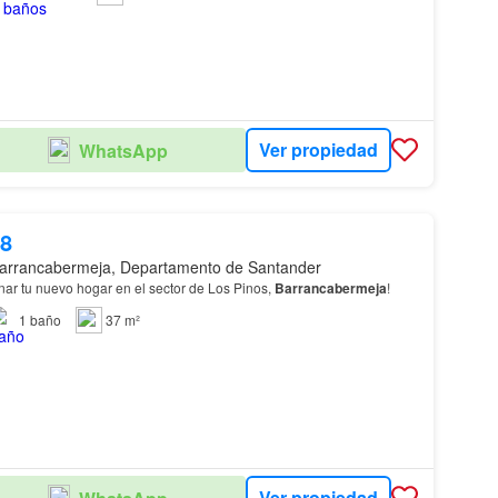
Ver propiedad
WhatsApp
08
arrancabermeja, Departamento de Santander
nar tu nuevo hogar en el sector de Los Pinos,
Barrancabermeja
!
1
baño
37 m²
Ver propiedad