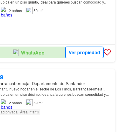
ubica en un piso quinto, ideal para quienes buscan comodidad y
os amplias habitaciones, dos zonas d…
2
baños
59 m²
Ver propiedad
WhatsApp
19
arrancabermeja, Departamento de Santander
nar tu nuevo hogar en el sector de Los Pinos,
Barrancabermeja
! ,
 ubica en un piso décimo, ideal para quienes buscan comodidad y
os amplias habitaciones, dos zonas de…
2
baños
59 m²
dad privada
Área infantil