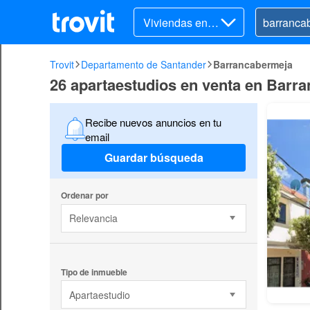
Viviendas en v
enta
Trovit
Departamento de Santander
Barrancabermeja
26 apartaestudios en venta en Barr
Recibe nuevos anuncios en tu
email
Guardar búsqueda
Ordenar por
Relevancia
Tipo de inmueble
Apartaestudio