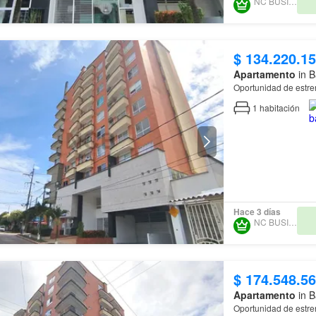
NC BUSINESS
$ 134.220.1
Apartamento
in B
Oportunidad de estre
1
habitación
Hace 3 días
NC BUSINESS
$ 174.548.5
Apartamento
in B
Oportunidad de estre