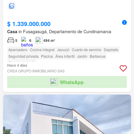
$ 1.339.000.000
Casa
in Fusagasugá, Departamento de Cundinamarca
5
6
494 m²
Aparcadero
Cocina integral
Jacuzzi
Cuarto de servicio
Depósito
Seguridad privada
Piscina
Área infantil
Jardín
Barbecue
Cancha de tenis
Hace 4 días
CREA GRUPO INMOBILIARIO SAS
WhatsApp