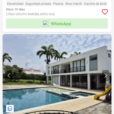
Electricidad
Seguridad privada
Piscina
Área infantil
Cancha de tenis
Hace 10 días
CREA GRUPO INMOBILIARIO SAS
WhatsApp