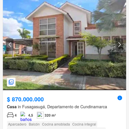
$ 870.000.000
Casa
in Fusagasugá, Departamento de Cundinamarca
4
4,5
320 m²
Aparcadero
Balcón
Cocina amoblada
Cocina integral