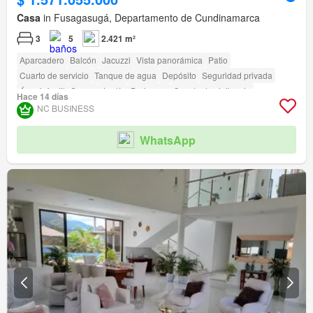
Casa
in Fusagasugá, Departamento de Cundinamarca
3
5
2.421 m²
Aparcadero
Balcón
Jacuzzi
Vista panorámica
Patio
Cuarto de servicio
Tanque de agua
Depósito
Seguridad privada
Área infantil
Sauna
Jardín
Barbecue
Caseta de vigilancia
Hace 14 días
NC BUSINESS
WhatsApp