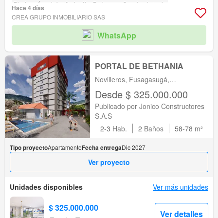
Piscina
Área infantil
Jardín
Barbecue
Cancha de tenis
Hace 4 días
CREA GRUPO INMOBILIARIO SAS
WhatsApp
PORTAL DE BETHANIA
Novilleros, Fusagasugá,
Fusagasugá, Cundinamarca
Desde $ 325.000.000
Publicado por Jonico Constructores
S.A.S
2-3
Hab.
2
Baños
58-78
m²
Tipo proyecto
Apartamento
Fecha entrega
Dic 2027
Ver proyecto
Unidades disponibles
Ver más unidades
$ 325.000.000
Ver detalles