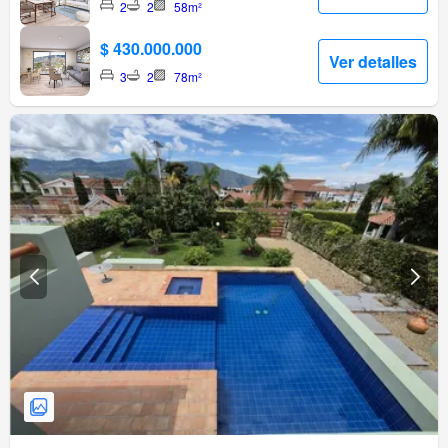
2
2
58m²
$ 430.000.000
Ver detalles
3
2
78m²