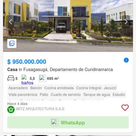
$ 950.000.000
Casa
in Fusagasugá, Departamento de Cundinamarca
5
5,5
695 m²
Aparcadero
Balcón
Cocina amoblada
Cocina integral
Jacuzzi
Vista panorámica
Patio
Cuarto de servicio
Tanque de agua
Estudio
Agua
Electricidad
Depósito
Terraza
Permite mascotas
Hace 4 días
Seguridad privada
Piscina
Área infantil
Sauna
Estudio
Jardín
WITZ ARQUITECTURA S.A.S
Vigilante
Barbecue
Acceso para personas con discapacidad
Cancha de tenis
WhatsApp