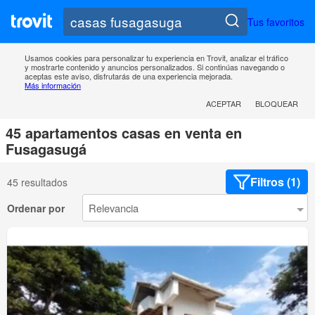
Tus favoritos
Usamos cookies para personalizar tu experiencia en Trovit, analizar el tráfico
y mostrarte contenido y anuncios personalizados. Si continúas navegando o
aceptas este aviso, disfrutarás de una experiencia mejorada.
Más información
ACEPTAR
BLOQUEAR
45 apartamentos casas en venta en
Fusagasugá
Filtros (1)
45 resultados
Ordenar por