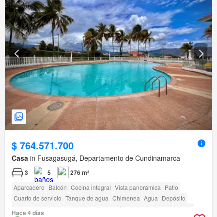
$ 764.571.700
Casa
in Fusagasugá, Departamento de Cundinamarca
3
5
276 m²
Aparcadero
Balcón
Cocina integral
Vista panorámica
Patio
Cuarto de servicio
Tanque de agua
Chimenea
Agua
Depósito
Seguridad privada
Gimnasio
Piscina
Área infantil
Sauna
Jardín
Hace 4 días