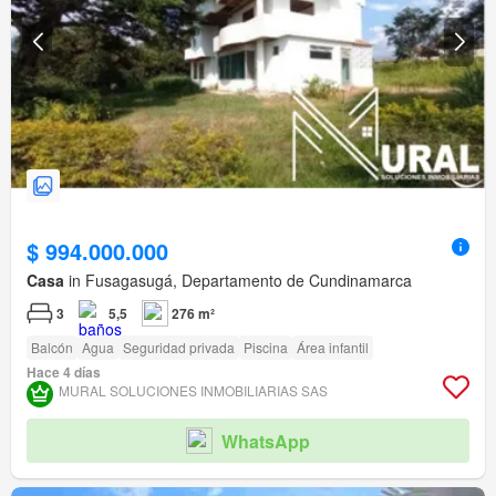
$ 994.000.000
Casa
in Fusagasugá, Departamento de Cundinamarca
3
5,5
276 m²
Balcón
Agua
Seguridad privada
Piscina
Área infantil
Hace 4 días
MURAL SOLUCIONES INMOBILIARIAS SAS
WhatsApp