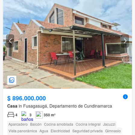
$ 896.000.000
Casa
in Fusagasugá, Departamento de Cundinamarca
4
3
350 m²
Aparcadero
Balcón
Cocina amoblada
Cocina integral
Jacuzzi
Vista panorámica
Agua
Electricidad
Seguridad privada
Gimnasio