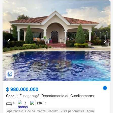
$ 980.000.000
Casa
in Fusagasugá, Departamento de Cundinamarca
4
3
220 m²
Aparcadero
Cocina integral
Jacuzzi
Vista panorámica
Agua