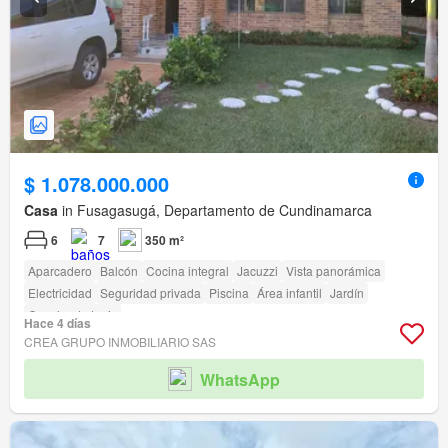
$ 1.078.000.000
Casa
in Fusagasugá, Departamento de Cundinamarca
6
7
350 m²
Aparcadero
Balcón
Cocina integral
Jacuzzi
Vista panorámica
Electricidad
Seguridad privada
Piscina
Área infantil
Jardín
Cancha de tenis
Hace 4 días
CREA GRUPO INMOBILIARIO SAS
WhatsApp