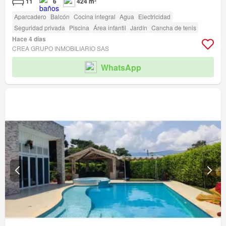
11
6
424 m²
Aparcadero
Balcón
Cocina integral
Agua
Electricidad
Seguridad privada
Piscina
Área infantil
Jardín
Cancha de tenis
Hace 4 días
CREA GRUPO INMOBILIARIO SAS
WhatsApp