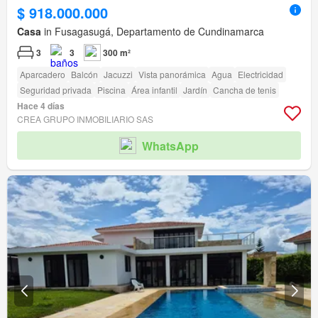
$ 918.000.000
Casa
in Fusagasugá, Departamento de Cundinamarca
3
3
300 m²
Aparcadero
Balcón
Jacuzzi
Vista panorámica
Agua
Electricidad
Seguridad privada
Piscina
Área infantil
Jardín
Cancha de tenis
Hace 4 días
CREA GRUPO INMOBILIARIO SAS
WhatsApp