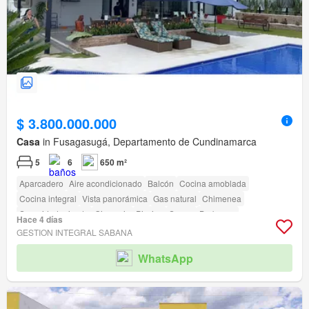
$ 3.800.000.000
Casa
in Fusagasugá, Departamento de Cundinamarca
5
6
650 m²
Aparcadero
Aire acondicionado
Balcón
Cocina amoblada
Cocina integral
Vista panorámica
Gas natural
Chimenea
Seguridad privada
Gimnasio
Piscina
Sauna
Barbecue
Hace 4 días
Cancha de tenis
GESTION INTEGRAL SABANA
WhatsApp