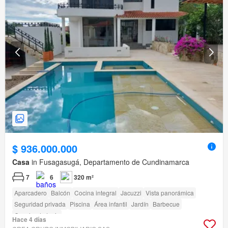
$ 936.000.000
Casa
in Fusagasugá, Departamento de Cundinamarca
7
6
320 m²
Aparcadero
Balcón
Cocina integral
Jacuzzi
Vista panorámica
Seguridad privada
Piscina
Área infantil
Jardín
Barbecue
Cancha de tenis
Hace 4 días