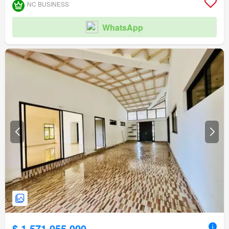
Vigilante
Barbecue
Caseta de vigilancia
NC BUSINESS
Acceso para personas con discapacidad
WhatsApp
$ 1.571.055.000