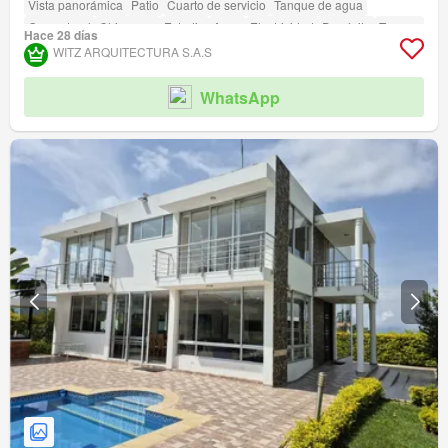
Vista panorámica
Patio
Cuarto de servicio
Tanque de agua
Gas natural
Chimenea
Estudio
Agua
Electricidad
Depósito
Terraza
Hace 28 días
Seguridad privada
Piscina
Área infantil
Sauna
Estudio
Jardín
WITZ ARQUITECTURA S.A.S
Vigilante
Barbecue
Cancha de tenis
WhatsApp