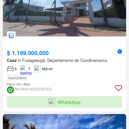
$ 1.199.000.000
Casa
in Fusagasugá, Departamento de Cundinamarca
5
7
450 m²
Aparcadero
Hace 30+ días
RE/MAX HORIZONTES
WhatsApp