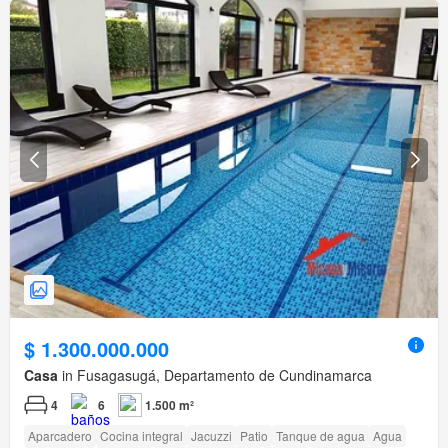
$ 1.300.000.000
Casa
in Fusagasugá, Departamento de Cundinamarca
4
6
1.500 m²
Aparcadero
Cocina integral
Jacuzzi
Patio
Tanque de agua
Agua