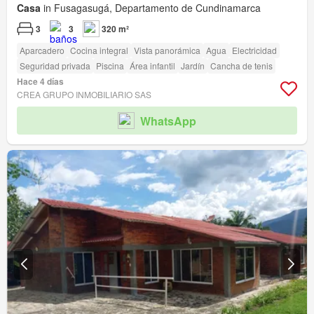
Casa
in Fusagasugá, Departamento de Cundinamarca
3
3
320 m²
Aparcadero
Cocina integral
Vista panorámica
Agua
Electricidad
Seguridad privada
Piscina
Área infantil
Jardín
Cancha de tenis
Hace 4 días
CREA GRUPO INMOBILIARIO SAS
WhatsApp