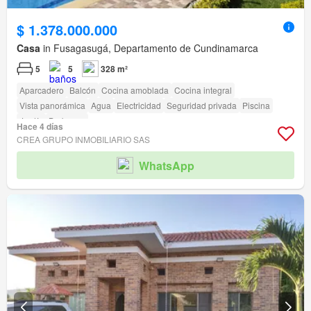
$ 1.378.000.000
Casa
in Fusagasugá, Departamento de Cundinamarca
5
5
328 m²
Aparcadero
Balcón
Cocina amoblada
Cocina integral
Vista panorámica
Agua
Electricidad
Seguridad privada
Piscina
Jardín
Barbecue
Hace 4 días
CREA GRUPO INMOBILIARIO SAS
WhatsApp