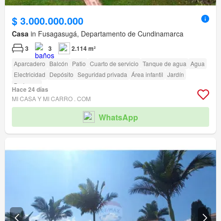
$ 3.000.000.000
Casa
in Fusagasugá, Departamento de Cundinamarca
3
3
2.114 m²
Aparcadero
Balcón
Patio
Cuarto de servicio
Tanque de agua
Agua
Electricidad
Depósito
Seguridad privada
Área infantil
Jardín
Barbecue
Hace 24 días
MI CASA Y MI CARRO . COM
WhatsApp