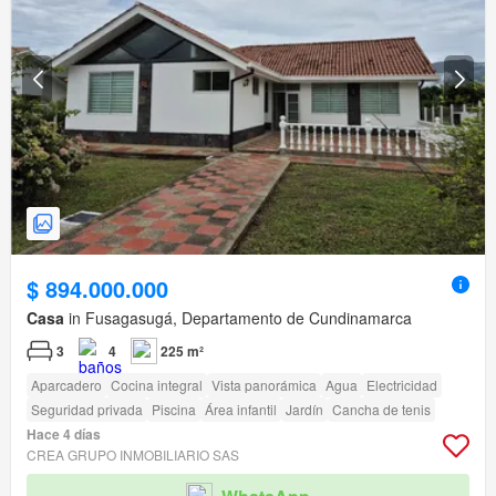
$ 894.000.000
Casa
in Fusagasugá, Departamento de Cundinamarca
3
4
225 m²
Aparcadero
Cocina integral
Vista panorámica
Agua
Electricidad
Seguridad privada
Piscina
Área infantil
Jardín
Cancha de tenis
Hace 4 días
CREA GRUPO INMOBILIARIO SAS