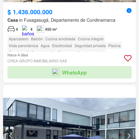
$ 1.436.000.000
Casa
in Fusagasugá, Departamento de Cundinamarca
4
4
450 m²
Aparcadero
Balcón
Cocina amoblada
Cocina integral
Vista panorámica
Agua
Electricidad
Seguridad privada
Piscina
Área infantil
Sauna
Jardín
Barbecue
Cancha de tenis
Hace 4 días
CREA GRUPO INMOBILIARIO SAS
WhatsApp