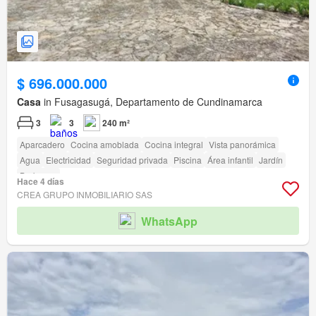
$ 696.000.000
Casa
in Fusagasugá, Departamento de Cundinamarca
3
3
240 m²
Aparcadero
Cocina amoblada
Cocina integral
Vista panorámica
Agua
Electricidad
Seguridad privada
Piscina
Área infantil
Jardín
Barbecue
Hace 4 días
CREA GRUPO INMOBILIARIO SAS
WhatsApp