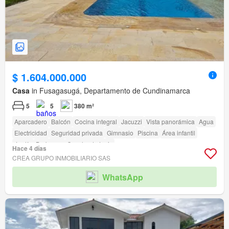
$ 1.604.000.000
Casa
in Fusagasugá, Departamento de Cundinamarca
5
5
380 m²
Aparcadero
Balcón
Cocina integral
Jacuzzi
Vista panorámica
Agua
Electricidad
Seguridad privada
Gimnasio
Piscina
Área infantil
Jardín
Barbecue
Cancha de tenis
Hace 4 días
CREA GRUPO INMOBILIARIO SAS
WhatsApp