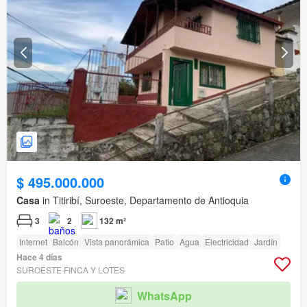
$ 495.000.000
Casa
in Titiribí, Suroeste, Departamento de Antioquia
3
2
132 m²
Internet
Balcón
Vista panorámica
Patio
Agua
Electricidad
Jardín
Hace 4 días
SUROESTE FINCA Y LOTES
WhatsApp