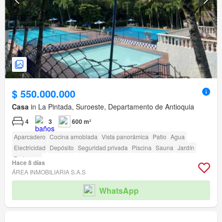
$ 550.000.000
Casa
in La Pintada, Suroeste, Departamento de Antioquia
4
3
600 m²
Aparcadero
Cocina amoblada
Vista panorámica
Patio
Agua
Electricidad
Depósito
Seguridad privada
Piscina
Sauna
Jardín
Barbecue
Hace 8 días
ÁREA INMOBILIARIA S.A.S
WhatsApp