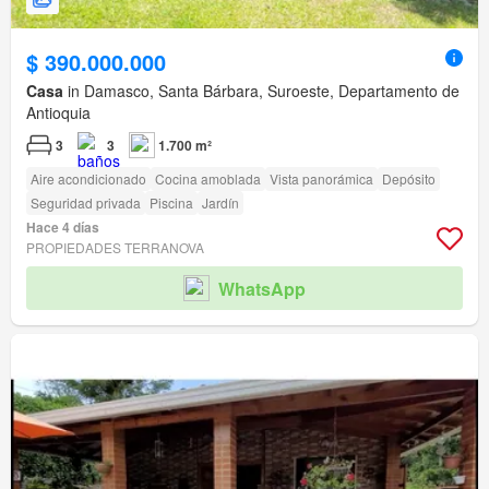
$ 390.000.000
Casa
in Damasco, Santa Bárbara, Suroeste, Departamento de
Antioquia
3
3
1.700 m²
Aire acondicionado
Cocina amoblada
Vista panorámica
Depósito
Seguridad privada
Piscina
Jardín
Hace 4 días
PROPIEDADES TERRANOVA
WhatsApp