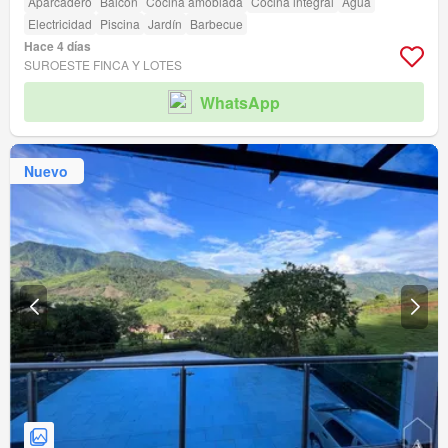
Aparcadero
Balcón
Cocina amoblada
Cocina integral
Agua
Electricidad
Piscina
Jardín
Barbecue
Hace 4 días
SUROESTE FINCA Y LOTES
WhatsApp
Nuevo