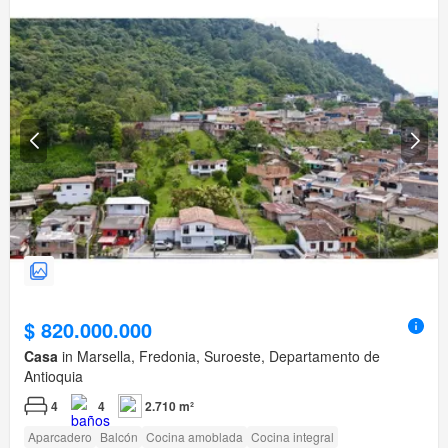
$ 820.000.000
Casa
in Marsella, Fredonia, Suroeste, Departamento de
Antioquia
4
4
2.710 m²
Aparcadero
Balcón
Cocina amoblada
Cocina integral