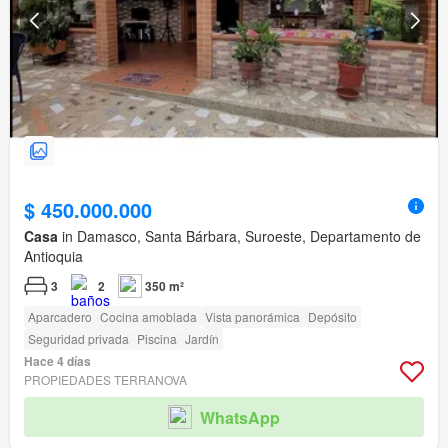
$ 450.000.000
Casa
in Damasco, Santa Bárbara, Suroeste, Departamento de
Antioquia
3
2
350 m²
Aparcadero
Cocina amoblada
Vista panorámica
Depósito
Seguridad privada
Piscina
Jardín
Hace 4 días
PROPIEDADES TERRANOVA
WhatsApp