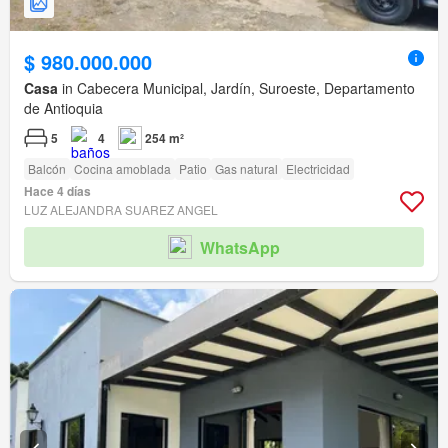
$ 980.000.000
Casa
in Cabecera Municipal, Jardín, Suroeste, Departamento
de Antioquia
5
4
254 m²
Balcón
Cocina amoblada
Patio
Gas natural
Electricidad
Hace 4 días
LUZ ALEJANDRA SUAREZ ANGEL
WhatsApp