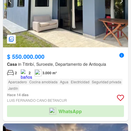
$ 550.000.000
Casa
in Titiribí, Suroeste, Departamento de Antioquia
2
2
3.000 m²
Aparcadero
Cocina amoblada
Agua
Electricidad
Seguridad privada
Jardín
Hace 14 días
LUIS FERNANDO CANO BETANCUR
WhatsApp