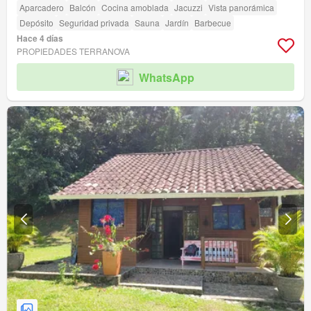
Aparcadero
Balcón
Cocina amoblada
Jacuzzi
Vista panorámica
Depósito
Seguridad privada
Sauna
Jardín
Barbecue
Hace 4 días
PROPIEDADES TERRANOVA
WhatsApp