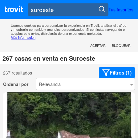
Tus favoritos
Usamos cookies para personalizar tu experiencia en Trovit, analizar el tráfico
y mostrarte contenido y anuncios personalizados. Si continúas navegando o
aceptas este aviso, disfrutarás de una experiencia mejorada.
Más información
ACEPTAR
BLOQUEAR
267 casas en venta en Suroeste
Filtros (1)
267 resultados
Ordenar por