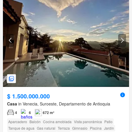
$ 1.500.000.000
Casa
in Venecia, Suroeste, Departamento de Antioquia
4
6
672 m²
Aparcadero
Balcón
Cocina amoblada
Vista panorámica
Patio
Tanque de agua
Gas natural
Terraza
Gimnasio
Piscina
Jardín