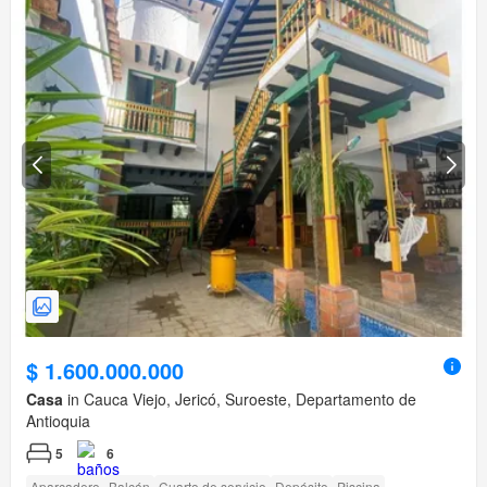
$ 1.600.000.000
Casa
in Cauca Viejo, Jericó, Suroeste, Departamento de
Antioquia
5
6
Aparcadero
Balcón
Cuarto de servicio
Depósito
Piscina