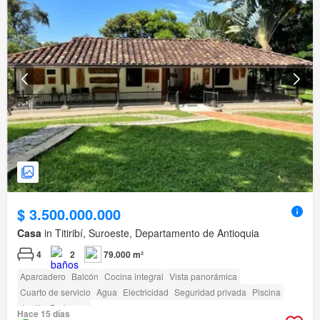
$ 3.500.000.000
Casa
in Titiribí, Suroeste, Departamento de Antioquia
4
2
79.000 m²
Aparcadero
Balcón
Cocina integral
Vista panorámica
Cuarto de servicio
Agua
Electricidad
Seguridad privada
Piscina
Jardín
Barbecue
Hace 15 días