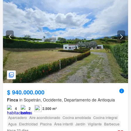
$ 940.000.000
Finca
in Sopetrán, Occidente, Departamento de Antioquia
4
2
2.500 m²
Aparcadero
Aire acondicionado
Cocina amoblada
Cocina integral
Agua
Electricidad
Piscina
Área infantil
Jardín
Vigilante
Barbecue
Hace 23 días