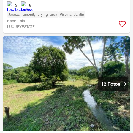
5
6
Jacuzzi
amenity_drying_area
Piscina
Jardín
Hace 1 día
LUXURYESTATE
12 Fotos