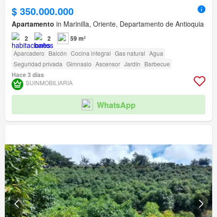
$ 350.000.000
Apartamento
in Marinilla, Oriente, Departamento de Antioquia
2
2
59 m²
Aparcadero
Balcón
Cocina integral
Gas natural
Agua
Seguridad privada
Gimnasio
Ascensor
Jardín
Barbecue
Hace 3 días
SUINMOBILIARIA
WhatsApp