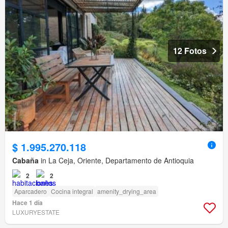
12 Fotos
$ 1.995.270.118
Cabaña
in La Ceja, Oriente, Departamento de Antioquia
2
2
Aparcadero
Cocina integral
amenity_drying_area
Hace 1 día
LUXURYESTATE