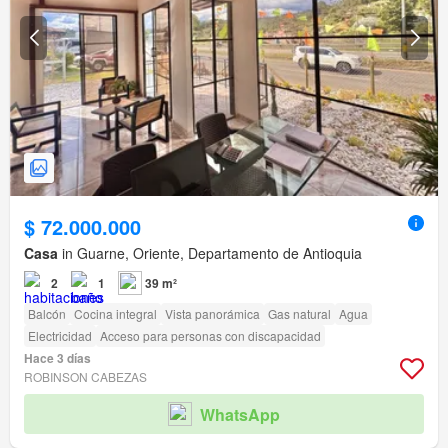
$ 72.000.000
Casa
in Guarne, Oriente, Departamento de Antioquia
2
1
39 m²
Balcón
Cocina integral
Vista panorámica
Gas natural
Agua
Electricidad
Acceso para personas con discapacidad
Hace 3 días
ROBINSON CABEZAS
WhatsApp