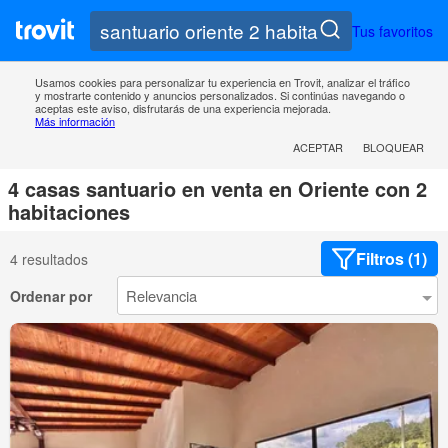
Tus favoritos
Usamos cookies para personalizar tu experiencia en Trovit, analizar el tráfico
y mostrarte contenido y anuncios personalizados. Si continúas navegando o
aceptas este aviso, disfrutarás de una experiencia mejorada.
Más información
ACEPTAR
BLOQUEAR
4 casas santuario en venta en Oriente con 2
habitaciones
Filtros (1)
4 resultados
Ordenar por