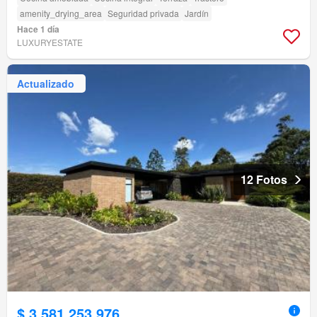
amenity_drying_area
Seguridad privada
Jardín
Hace 1 día
LUXURYESTATE
Actualizado
12 Fotos
$ 3.581.253.976