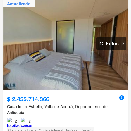
Actualizado
12 Fotos
$ 2.455.714.366
Casa
in La Estrella, Valle de Aburrá, Departamento de
Antioquia
2
2
Cocina amoblada
Cocina integral
Terraza
Trastero