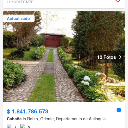
LUXURYESTATE
Actualizado
12 Fotos
$ 1.841.786.573
Cabaña
in Retiro, Oriente, Departamento de Antioquia
2
5