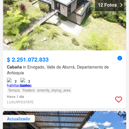
12 Fotos
$ 2.251.072.833
Cabaña
in Envigado, Valle de Aburrá, Departamento de
Antioquia
2
2
Terraza
Trastero
amenity_drying_area
Hace 1 día
LUXURYESTATE
Actualizado