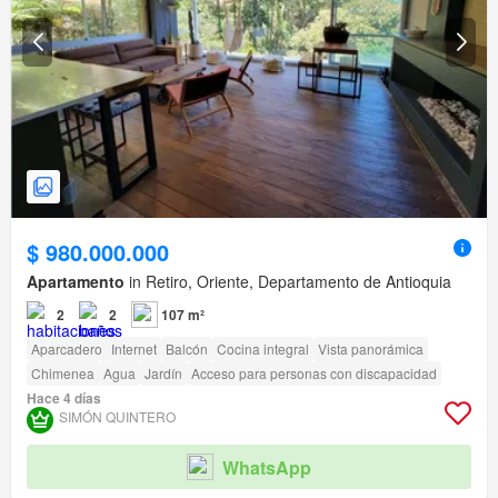
$ 980.000.000
Apartamento
in Retiro, Oriente, Departamento de Antioquia
2
2
107 m²
Aparcadero
Internet
Balcón
Cocina integral
Vista panorámica
Chimenea
Agua
Jardín
Acceso para personas con discapacidad
Hace 4 días
SIMÓN QUINTERO
WhatsApp