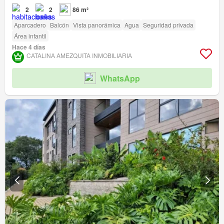
2
2
86 m²
Aparcadero
Balcón
Vista panorámica
Agua
Seguridad privada
Área infantil
Hace 4 días
CATALINA AMEZQUITA INMOBILIARIA
WhatsApp