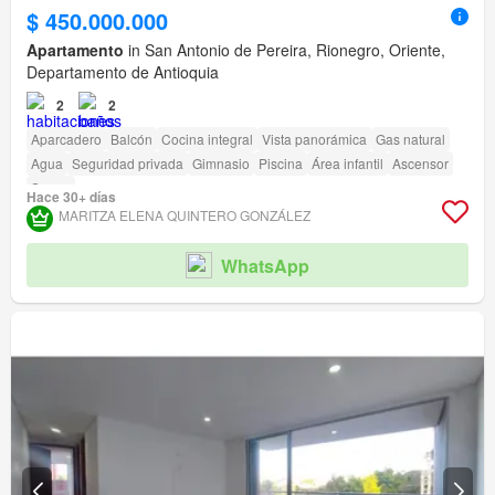
$ 450.000.000
Apartamento
in San Antonio de Pereira, Rionegro, Oriente,
Departamento de Antioquia
2
2
Aparcadero
Balcón
Cocina integral
Vista panorámica
Gas natural
Agua
Seguridad privada
Gimnasio
Piscina
Área infantil
Ascensor
Sauna
Hace 30+ días
MARITZA ELENA QUINTERO GONZÁLEZ
WhatsApp