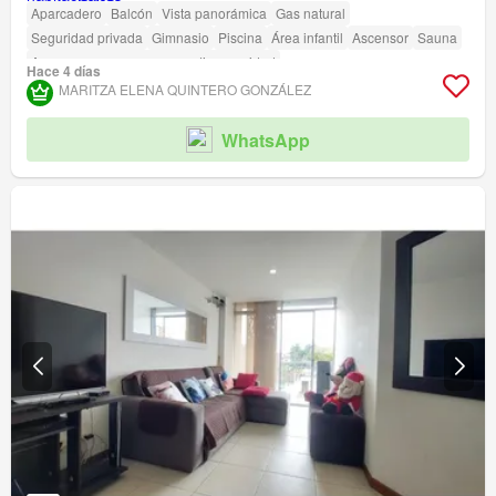
Aparcadero
Balcón
Vista panorámica
Gas natural
Seguridad privada
Gimnasio
Piscina
Área infantil
Ascensor
Sauna
Acceso para personas con discapacidad
Hace 4 días
MARITZA ELENA QUINTERO GONZÁLEZ
WhatsApp