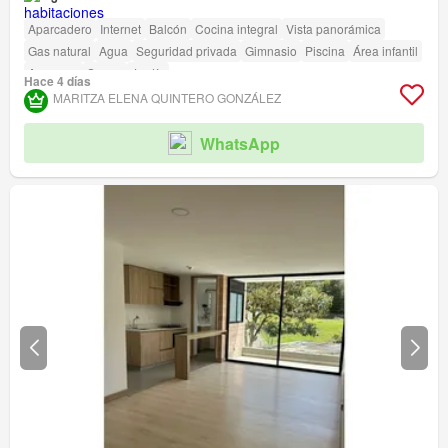
Aparcadero
Internet
Balcón
Cocina integral
Vista panorámica
Gas natural
Agua
Seguridad privada
Gimnasio
Piscina
Área infantil
Ascensor
Sauna
Jardín
Hace 4 días
MARITZA ELENA QUINTERO GONZÁLEZ
WhatsApp