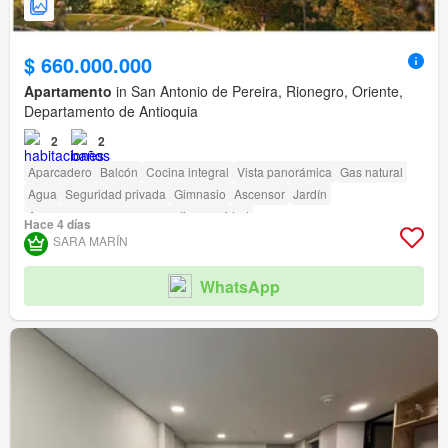
$ 660.000.000
Apartamento
in San Antonio de Pereira, Rionegro, Oriente,
Departamento de Antioquia
2
2
Aparcadero
Balcón
Cocina integral
Vista panorámica
Gas natural
Agua
Seguridad privada
Gimnasio
Ascensor
Jardín
Acceso para personas con discapacidad
Hace 4 días
SARA MARÍN
WhatsApp