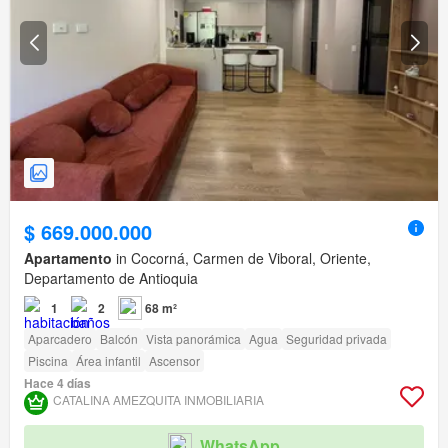
$ 669.000.000
Apartamento
in Cocorná, Carmen de Viboral, Oriente,
Departamento de Antioquia
1
2
68 m²
Aparcadero
Balcón
Vista panorámica
Agua
Seguridad privada
Piscina
Área infantil
Ascensor
Hace 4 días
CATALINA AMEZQUITA INMOBILIARIA
WhatsApp