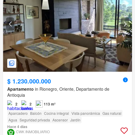
$ 1.230.000.000
Apartamento
in Rionegro, Oriente, Departamento de
Antioquia
2
2
113 m²
Aparcadero
Balcón
Cocina integral
Vista panorámica
Gas natural
Agua
Seguridad privada
Ascensor
Jardín
Hace 4 días
CWK INMOBILIARIO