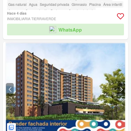
Gas natural
Agua
Seguridad privada
Gimnasio
Piscina
Área infantil
Ascensor
Sauna
Jardín
Barbecue
Cancha de tenis
Hace 4 días
INMOBILIARIA TIERRAVERDE
WhatsApp