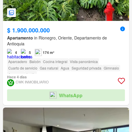
$ 1.900.000.000
Apartamento
in Rionegro, Oriente, Departamento de
Antioquia
4
5
174 m²
Aparcadero
Balcón
Cocina integral
Vista panorámica
Cuarto de servicio
Gas natural
Agua
Seguridad privada
Gimnasio
Ascensor
Jardín
Hace 4 días
CWK INMOBILIARIO
WhatsApp