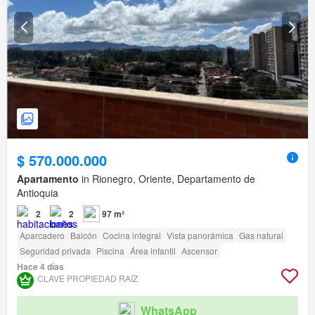
$ 570.000.000
Apartamento
in Rionegro, Oriente, Departamento de
Antioquia
2
2
97 m²
Aparcadero
Balcón
Cocina integral
Vista panorámica
Gas natural
Seguridad privada
Piscina
Área infantil
Ascensor
Hace 4 días
CLAVE PROPIEDAD RAÍZ
WhatsApp