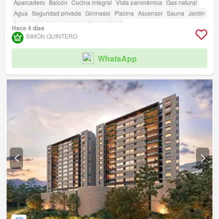
Aparcadero
Balcón
Cocina integral
Vista panorámica
Gas natural
Agua
Seguridad privada
Gimnasio
Piscina
Ascensor
Sauna
Jardín
Acceso para personas con discapacidad
Hace 4 días
SIMÓN QUINTERO
WhatsApp