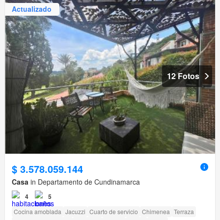
Actualizado
12 Fotos
$ 3.578.059.144
Casa
in Departamento de Cundinamarca
4
5
Cocina amoblada
Jacuzzi
Cuarto de servicio
Chimenea
Terraza