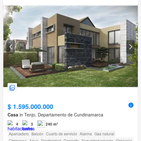
$ 1.595.000.000
Casa
in Tenjo, Departamento de Cundinamarca
4
3
240 m²
Aparcadero
Balcón
Cuarto de servicio
Alarma
Gas natural
Chimenea
Agua
Electricidad
Depósito
Seguridad privada
Gimnasio