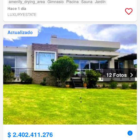
amenity_drying_area
Gimnasio
Piscina
Sauna
Jardín
Hace 1 día
LUXURYESTATE
Actualizado
12 Fotos
$ 2.402.411.276