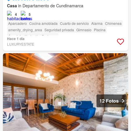
Casa
in Departamento de Cundinamarca
4
5
Aparcadero
Cocina amoblada
Cuarto de servicio
Alarma
Chimenea
amenity_drying_area
Seguridad privada
Gimnasio
Piscina
Área infantil
Jardín
Barbecue
Hace 1 día
LUXURYESTATE
12 Fotos