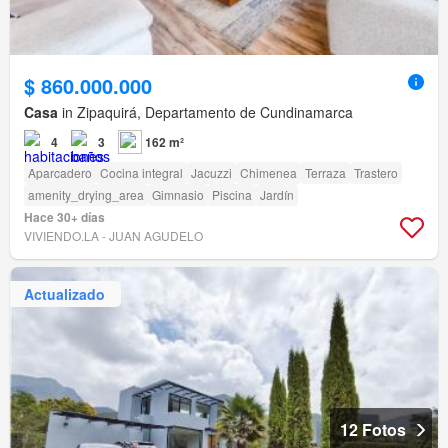
$ 860.000.000
Casa
in Zipaquirá, Departamento de Cundinamarca
4
3
162 m²
Aparcadero
Cocina integral
Jacuzzi
Chimenea
Terraza
Trastero
amenity_drying_area
Gimnasio
Piscina
Jardín
Hace 30+ días
VIVIENDO.LA - JUAN AGUDELO
Actualizado
12 Fotos