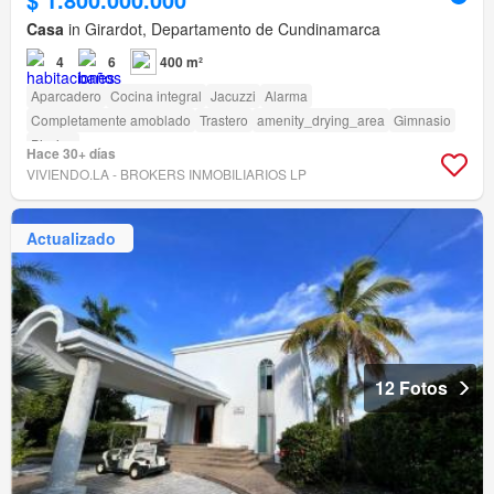
Casa
in Girardot, Departamento de Cundinamarca
4
6
400 m²
Aparcadero
Cocina integral
Jacuzzi
Alarma
Completamente amoblado
Trastero
amenity_drying_area
Gimnasio
Piscina
Hace 30+ días
VIVIENDO.LA - BROKERS INMOBILIARIOS LP
Actualizado
12 Fotos