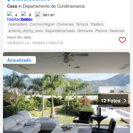
Casa
in Departamento de Cundinamarca
4
8
561 m²
Aparcadero
Cocina integral
Chimenea
Terraza
Trastero
amenity_drying_area
Seguridad privada
Gimnasio
Piscina
Ascensor
Hace 30+ días
VIVIENDO.LA - REMAX CONECTA
Actualizado
12 Fotos