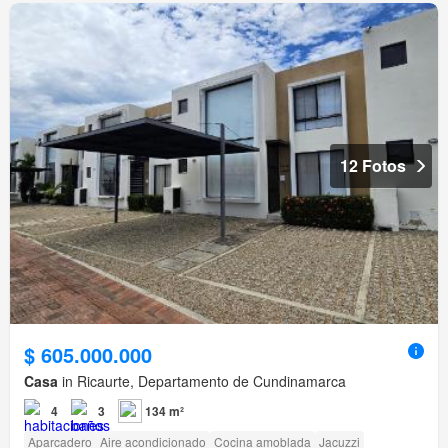
12 Fotos
$ 605.000.000
Casa
in Ricaurte, Departamento de Cundinamarca
4
3
134 m²
Aparcadero
Aire acondicionado
Cocina amoblada
Jacuzzi