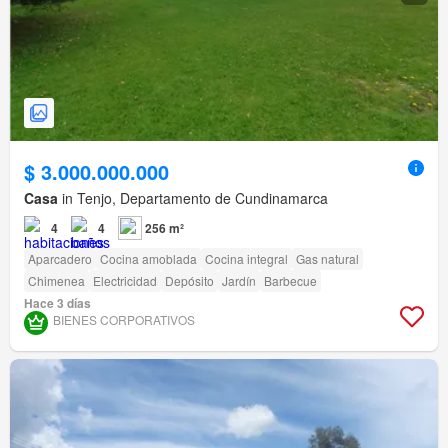
$ 3.000.000.000
Casa
in Tenjo, Departamento de Cundinamarca
4
4
256 m²
Aparcadero
Cocina amoblada
Cocina integral
Gas natural
Chimenea
Electricidad
Depósito
Jardín
Barbecue
Hace 3 días
BIENES CORPORATIVOS