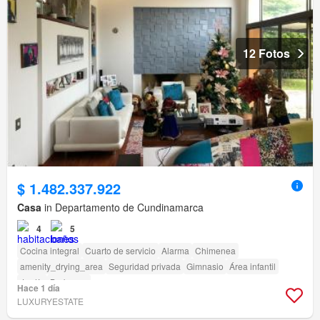
12 Fotos
$ 1.482.337.922
Casa
in Departamento de Cundinamarca
4
5
Cocina integral
Cuarto de servicio
Alarma
Chimenea
amenity_drying_area
Seguridad privada
Gimnasio
Área infantil
Jardín
Barbecue
Hace 1 día
LUXURYESTATE