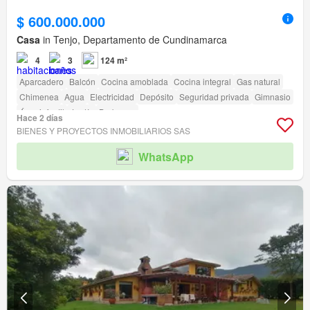
$ 600.000.000
Casa
in Tenjo, Departamento de Cundinamarca
4
3
124 m²
Aparcadero
Balcón
Cocina amoblada
Cocina integral
Gas natural
Chimenea
Agua
Electricidad
Depósito
Seguridad privada
Gimnasio
Área infantil
Jardín
Barbecue
Hace 2 días
BIENES Y PROYECTOS INMOBILIARIOS SAS
WhatsApp