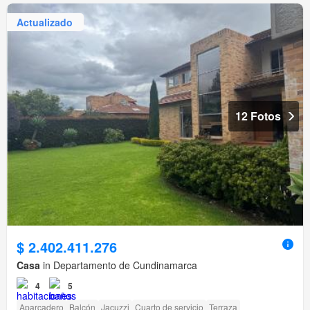
Actualizado
12 Fotos
$ 2.402.411.276
Casa
in Departamento de Cundinamarca
4
5
Aparcadero
Balcón
Jacuzzi
Cuarto de servicio
Terraza