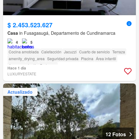
$ 2.453.523.627
Casa
in Fusagasugá, Departamento de Cundinamarca
4
5
Cocina amoblada
Calefacción
Jacuzzi
Cuarto de servicio
Terraza
amenity_drying_area
Seguridad privada
Piscina
Área infantil
Ascensor
Jardín
Barbecue
Hace 1 día
LUXURYESTATE
Actualizado
12 Fotos