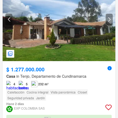
$ 1.277.000.000
Casa
in Tenjo, Departamento de Cundinamarca
4
5
232 m²
Calefacción
Cocina integral
Vista panorámica
Closet
Seguridad privada
Jardín
Hace 2 días
EXP COLOMBIA SAS