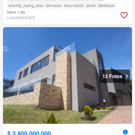
amenity_drying_area
Gimnasio
Área infantil
Jardín
Barbecue
Hace 1 día
LUXURYESTATE
12 Fotos
$ 3.800.000.000