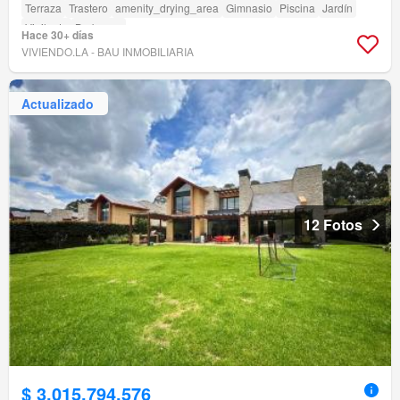
Terraza
Trastero
amenity_drying_area
Gimnasio
Piscina
Jardín
Vigilante
Barbecue
Hace 30+ días
VIVIENDO.LA - BAU INMOBILIARIA
Actualizado
12 Fotos
$ 3.015.794.576