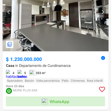
$ 1.230.000.000
Casa
in Departamento de Cundinamarca
4
5
253 m²
Aparcadero
Balcón
Vista panorámica
Patio
Chimenea
Área infantil
Hace 25 días
MORE PLUS SAS
WhatsApp