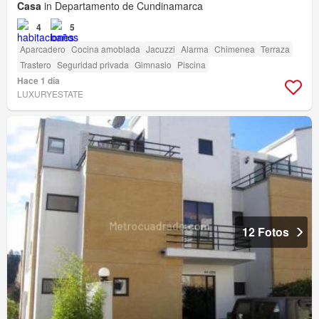
Casa
in Departamento de Cundinamarca
4
5
Aparcadero
Cocina amoblada
Jacuzzi
Alarma
Chimenea
Terraza
Trastero
Seguridad privada
Gimnasio
Piscina
Hace 1 día
LUXURYESTATE
12 Fotos