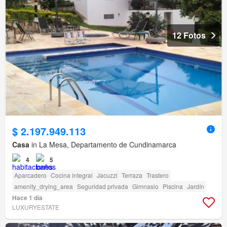
12 Fotos
$ 2.197.949.113
Casa
in La Mesa, Departamento de Cundinamarca
4
5
Aparcadero
Cocina integral
Jacuzzi
Terraza
Trastero
amenity_drying_area
Seguridad privada
Gimnasio
Piscina
Jardín
Hace 1 día
LUXURYESTATE