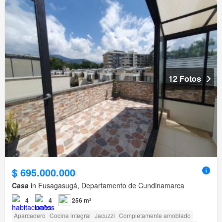
12 Fotos
$ 695.000.000
Casa
in Fusagasugá, Departamento de Cundinamarca
4
4
256 m²
Aparcadero
Cocina integral
Jacuzzi
Completamente amoblado