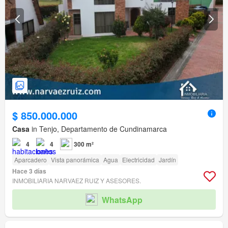
$ 850.000.000
Casa
in Tenjo, Departamento de Cundinamarca
4
4
300 m²
Aparcadero
Vista panorámica
Agua
Electricidad
Jardín
Hace 3 días
INMOBILIARIA NARVAEZ RUIZ Y ASESORES.
WhatsApp