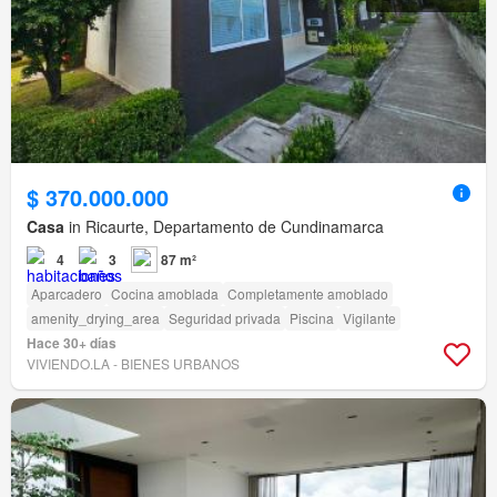
$ 370.000.000
Casa
in Ricaurte, Departamento de Cundinamarca
4
3
87 m²
Aparcadero
Cocina amoblada
Completamente amoblado
amenity_drying_area
Seguridad privada
Piscina
Vigilante
Hace 30+ días
VIVIENDO.LA - BIENES URBANOS