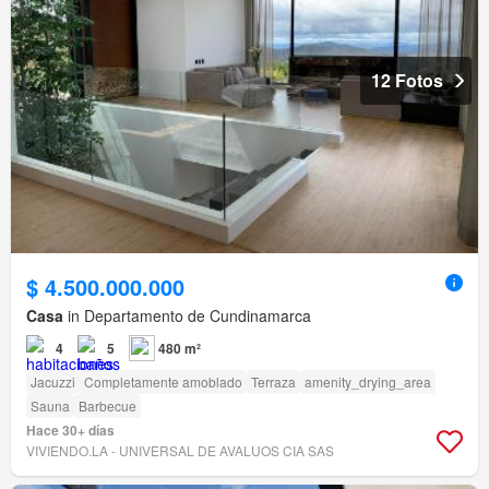
12 Fotos
$ 4.500.000.000
Casa
in Departamento de Cundinamarca
4
5
480 m²
Jacuzzi
Completamente amoblado
Terraza
amenity_drying_area
Sauna
Barbecue
Hace 30+ días
VIVIENDO.LA - UNIVERSAL DE AVALUOS CIA SAS