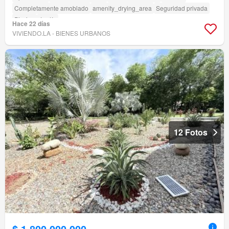
Completamente amoblado
amenity_drying_area
Seguridad privada
Piscina
Jardín
Hace 22 días
VIVIENDO.LA - BIENES URBANOS
12 Fotos
$ 1.800.000.000