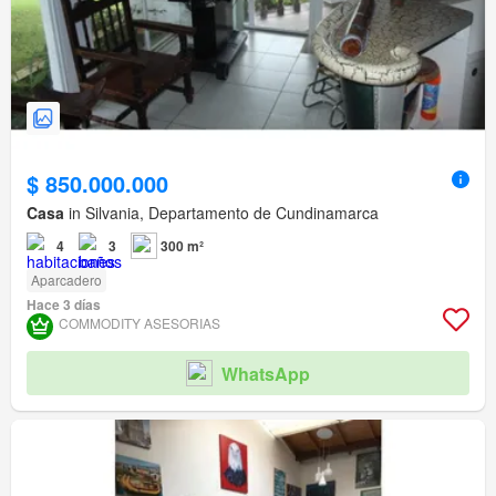
$ 850.000.000
Casa
in Silvania, Departamento de Cundinamarca
4
3
300 m²
Aparcadero
Hace 3 días
COMMODITY ASESORIAS
WhatsApp