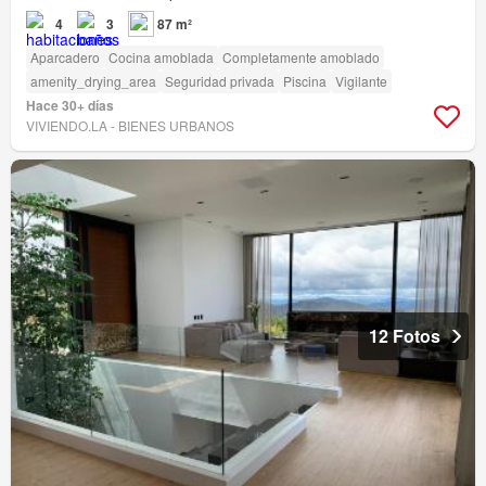
4
3
87 m²
Aparcadero
Cocina amoblada
Completamente amoblado
amenity_drying_area
Seguridad privada
Piscina
Vigilante
Hace 30+ días
VIVIENDO.LA - BIENES URBANOS
12 Fotos