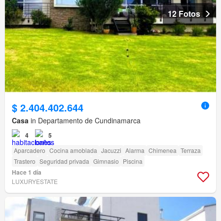
12 Fotos
$ 2.404.402.644
Casa
in Departamento de Cundinamarca
4
5
Aparcadero
Cocina amoblada
Jacuzzi
Alarma
Chimenea
Terraza
Trastero
Seguridad privada
Gimnasio
Piscina
Hace 1 día
LUXURYESTATE