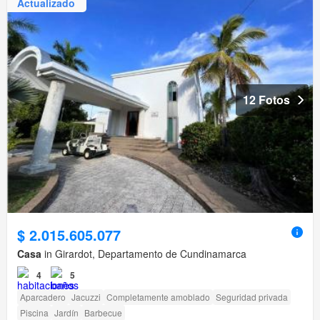
Actualizado
12 Fotos
$ 2.015.605.077
Casa
in Girardot, Departamento de Cundinamarca
4
5
Aparcadero
Jacuzzi
Completamente amoblado
Seguridad privada
Piscina
Jardín
Barbecue