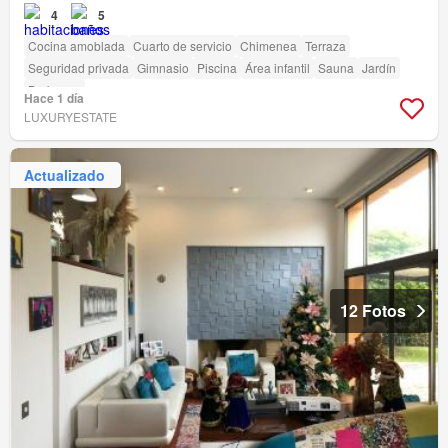
4
5
Cocina amoblada
Cuarto de servicio
Chimenea
Terraza
Seguridad privada
Gimnasio
Piscina
Área infantil
Sauna
Jardín
Barbecue
Hace 1 día
LUXURYESTATE
Actualizado
12 Fotos