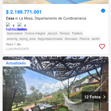
$ 2.199.771.001
Casa
in La Mesa, Departamento de Cundinamarca
4
5
Aparcadero
Cocina integral
Jacuzzi
Terraza
Trastero
amenity_drying_area
Seguridad privada
Gimnasio
Piscina
Jardín
Hace 1 día
LUXURYESTATE
Actualizado
12 Fotos