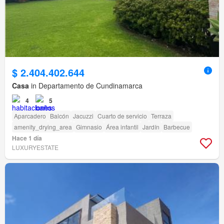
$ 2.404.402.644
Casa
in Departamento de Cundinamarca
4
5
Aparcadero
Balcón
Jacuzzi
Cuarto de servicio
Terraza
amenity_drying_area
Gimnasio
Área infantil
Jardín
Barbecue
Hace 1 día
LUXURYESTATE