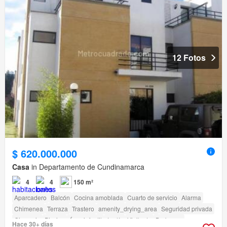
12 Fotos
$ 620.000.000
Casa
in Departamento de Cundinamarca
4
4
150 m²
Aparcadero
Balcón
Cocina amoblada
Cuarto de servicio
Alarma
Chimenea
Terraza
Trastero
amenity_drying_area
Seguridad privada
Gimnasio
Piscina
Área infantil
Jardín
Vigilante
Barbecue
Hace 30+ días