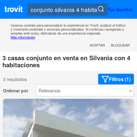
Tus favoritos
Usamos cookies para personalizar tu experiencia en Trovit, analizar el tráfico
y mostrarte contenido y anuncios personalizados. Si continúas navegando o
aceptas este aviso, disfrutarás de una experiencia mejorada.
Más información
ACEPTAR
BLOQUEAR
3 casas conjunto en venta en Silvania con 4
habitaciones
Filtros (1)
3 resultados
Ordenar por