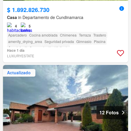
$ 1.892.826.730
Casa
in Departamento de Cundinamarca
4
5
Aparcadero
Cocina amoblada
Chimenea
Terraza
Trastero
amenity_drying_area
Seguridad privada
Gimnasio
Piscina
Área infantil
Sauna
Jardín
Vigilante
Hace 1 día
LUXURYESTATE
Actualizado
12 Fotos