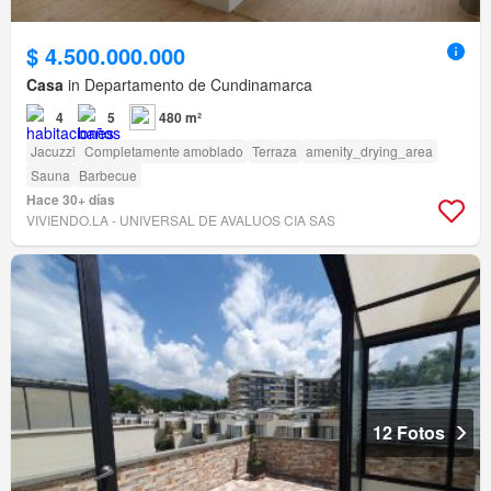
$ 4.500.000.000
Casa
in Departamento de Cundinamarca
4
5
480 m²
Jacuzzi
Completamente amoblado
Terraza
amenity_drying_area
Sauna
Barbecue
Hace 30+ días
VIVIENDO.LA - UNIVERSAL DE AVALUOS CIA SAS
12 Fotos