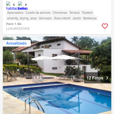
4
4
Aparcadero
Cuarto de servicio
Chimenea
Terraza
Trastero
amenity_drying_area
Gimnasio
Área infantil
Jardín
Barbecue
Hace 1 día
LUXURYESTATE
Actualizado
12 Fotos