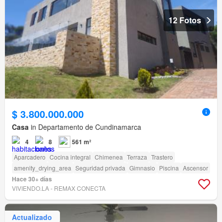
12 Fotos
$ 3.800.000.000
Casa
in Departamento de Cundinamarca
4
8
561 m²
Aparcadero
Cocina integral
Chimenea
Terraza
Trastero
amenity_drying_area
Seguridad privada
Gimnasio
Piscina
Ascensor
Hace 30+ días
VIVIENDO.LA - REMAX CONECTA
Actualizado