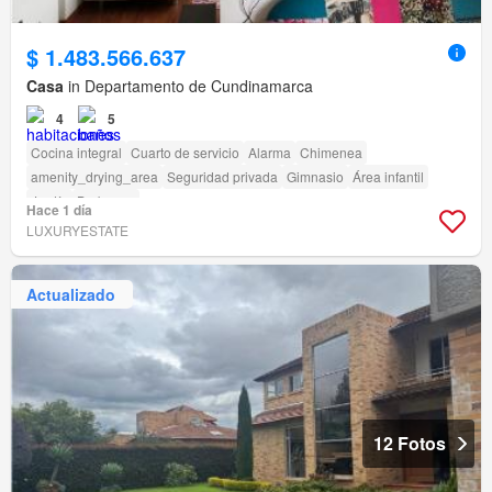
$ 1.483.566.637
Casa
in Departamento de Cundinamarca
4
5
Cocina integral
Cuarto de servicio
Alarma
Chimenea
amenity_drying_area
Seguridad privada
Gimnasio
Área infantil
Jardín
Barbecue
Hace 1 día
LUXURYESTATE
Actualizado
12 Fotos