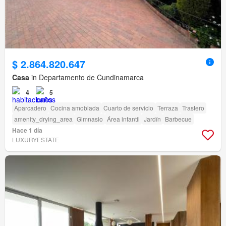
$ 2.864.820.647
Casa
in Departamento de Cundinamarca
4
5
Aparcadero
Cocina amoblada
Cuarto de servicio
Terraza
Trastero
amenity_drying_area
Gimnasio
Área infantil
Jardín
Barbecue
Hace 1 día
LUXURYESTATE