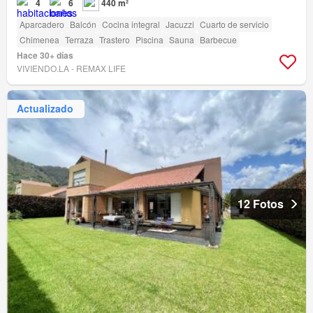
4
6
440 m²
Aparcadero
Balcón
Cocina integral
Jacuzzi
Cuarto de servicio
Chimenea
Terraza
Trastero
Piscina
Sauna
Barbecue
Hace 30+ días
VIVIENDO.LA - REMAX LIFE
Actualizado
12 Fotos