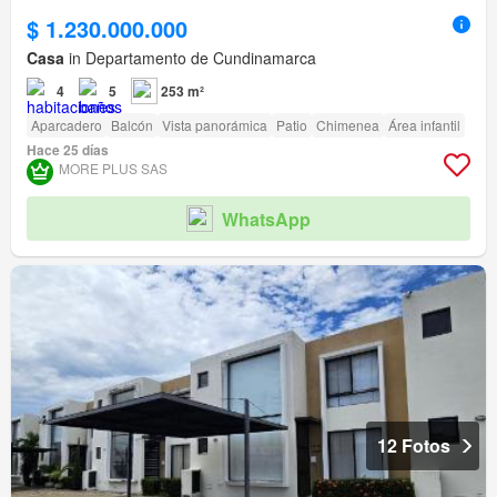
$ 1.230.000.000
Casa
in Departamento de Cundinamarca
4
5
253 m²
Aparcadero
Balcón
Vista panorámica
Patio
Chimenea
Área infantil
Hace 25 días
MORE PLUS SAS
WhatsApp
12 Fotos