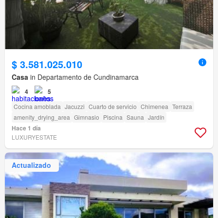
$ 3.581.025.010
Casa
in Departamento de Cundinamarca
4
5
Cocina amoblada
Jacuzzi
Cuarto de servicio
Chimenea
Terraza
amenity_drying_area
Gimnasio
Piscina
Sauna
Jardín
Hace 1 día
LUXURYESTATE
Actualizado