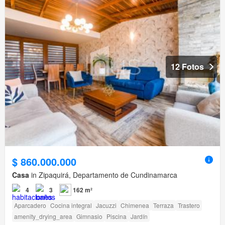
12 Fotos
$ 860.000.000
Casa
in Zipaquirá, Departamento de Cundinamarca
4
3
162 m²
Aparcadero
Cocina integral
Jacuzzi
Chimenea
Terraza
Trastero
amenity_drying_area
Gimnasio
Piscina
Jardín