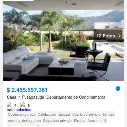
12 Fotos
$ 2.455.557.361
Casa
in Fusagasugá, Departamento de Cundinamarca
4
5
Cocina amoblada
Calefacción
Jacuzzi
Cuarto de servicio
Terraza
amenity_drying_area
Seguridad privada
Piscina
Área infantil
Ascensor
Jardín
Barbecue