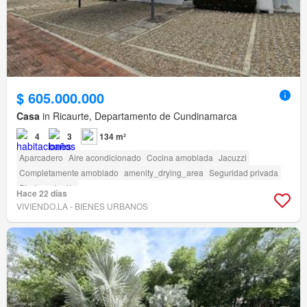
$ 605.000.000
Casa
in Ricaurte, Departamento de Cundinamarca
4
3
134 m²
Aparcadero
Aire acondicionado
Cocina amoblada
Jacuzzi
Completamente amoblado
amenity_drying_area
Seguridad privada
Piscina
Jardín
Hace 22 días
VIVIENDO.LA - BIENES URBANOS