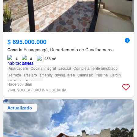
$ 695.000.000
Casa
in Fusagasugá, Departamento de Cundinamarca
4
4
256 m²
Aparcadero
Cocina integral
Jacuzzi
Completamente amoblado
Terraza
Trastero
amenity_drying_area
Gimnasio
Piscina
Jardín
Vigilante
Barbecue
Hace 30+ días
VIVIENDO.LA - BAU INMOBILIARIA
Actualizado