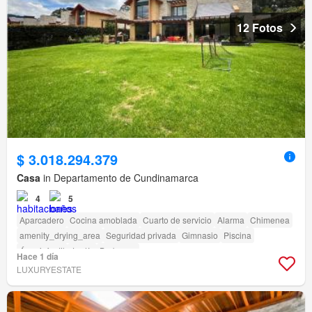
12 Fotos
$ 3.018.294.379
Casa
in Departamento de Cundinamarca
4
5
Aparcadero
Cocina amoblada
Cuarto de servicio
Alarma
Chimenea
amenity_drying_area
Seguridad privada
Gimnasio
Piscina
Área infantil
Jardín
Barbecue
Hace 1 día
LUXURYESTATE