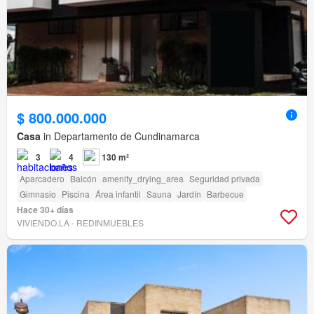
$ 800.000.000
Casa
in Departamento de Cundinamarca
3
4
130 m²
Aparcadero
Balcón
amenity_drying_area
Seguridad privada
Gimnasio
Piscina
Área infantil
Sauna
Jardín
Barbecue
Hace 30+ días
VIVIENDO.LA - REDINMUEBLES