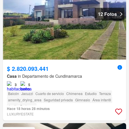
12 Fotos
$ 2.820.093.441
Casa
in Departamento de Cundinamarca
3
5
Balcón
Jacuzzi
Cuarto de servicio
Chimenea
Estudio
Terraza
amenity_drying_area
Seguridad privada
Gimnasio
Área infantil
Jardín
Barbecue
Hace 18 horas 28 minutos
LUXURYESTATE