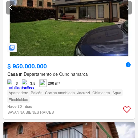
$ 950.000.000
Casa
in Departamento de Cundinamarca
3
3,5
200 m²
Aparcadero
Balcón
Cocina amoblada
Jacuzzi
Chimenea
Agua
Electricidad
Hace 30+ días
SAVANNA BIENES RAICES