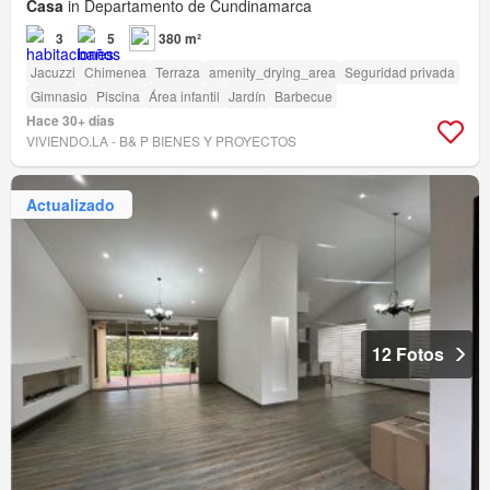
Casa
in Departamento de Cundinamarca
3
5
380 m²
Jacuzzi
Chimenea
Terraza
amenity_drying_area
Seguridad privada
Gimnasio
Piscina
Área infantil
Jardín
Barbecue
Hace 30+ días
VIVIENDO.LA - B& P BIENES Y PROYECTOS
Actualizado
12 Fotos