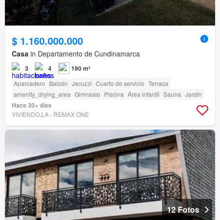
$ 1.160.000.000
Casa
in Departamento de Cundinamarca
3
4
190 m²
Aparcadero
Balcón
Jacuzzi
Cuarto de servicio
Terraza
amenity_drying_area
Gimnasio
Piscina
Área infantil
Sauna
Jardín
Hace 30+ días
VIVIENDO.LA - REMAX ONE
12 Fotos