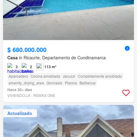
$ 680.000.000
Casa
in Ricaurte, Departamento de Cundinamarca
3
2
113 m²
Aparcadero
Cocina amoblada
Jacuzzi
Completamente amoblado
amenity_drying_area
Gimnasio
Piscina
Barbecue
Hace 30+ días
VIVIENDO.LA - REMAX ONE
Actualizado