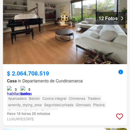
12 Fotos
$ 2.064.708.519
Casa
in Departamento de Cundinamarca
3
5
Aparcadero
Balcón
Cocina integral
Chimenea
Trastero
amenity_drying_area
Seguridad privada
Gimnasio
Piscina
Área infantil
Jardín
Barbecue
Hace 18 horas 28 minutos
LUXURYESTATE