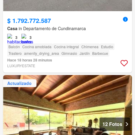
$ 1.792.772.587
Casa
in Departamento de Cundinamarca
3
3
Balcón
Cocina amoblada
Cocina integral
Chimenea
Estudio
Trastero
amenity_drying_area
Gimnasio
Jardín
Barbecue
Hace 18 horas 28 minutos
LUXURYESTATE
Actualizado
12 Fotos