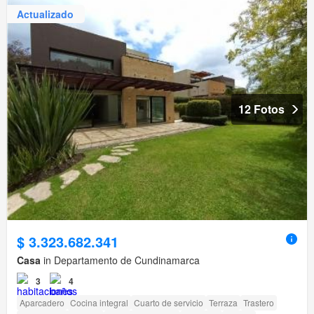
Actualizado
12 Fotos
$ 3.323.682.341
Casa
in Departamento de Cundinamarca
3
4
Aparcadero
Cocina integral
Cuarto de servicio
Terraza
Trastero