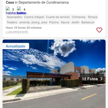
Casa
in Departamento de Cundinamarca
3
4
Aparcadero
Cocina integral
Cuarto de servicio
Chimenea
Terraza
Trastero
amenity_drying_area
Piscina
Sauna
Jardín
Barbecue
Hace 18 horas 28 minutos
LUXURYESTATE
Actualizado
12 Fotos