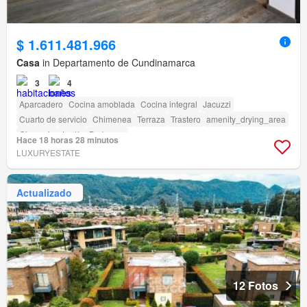
$ 1.611.481.966
Casa
in Departamento de Cundinamarca
3
4
Aparcadero
Cocina amoblada
Cocina integral
Jacuzzi
Cuarto de servicio
Chimenea
Terraza
Trastero
amenity_drying_area
Gimnasio
Jardín
Barbecue
Hace 18 horas 28 minutos
LUXURYESTATE
Actualizado
12 Fotos