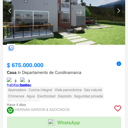
$ 675.000.000
Casa
in Departamento de Cundinamarca
3
3
Aparcadero
Cocina integral
Vista panorámica
Gas natural
Chimenea
Agua
Electricidad
Depósito
Seguridad privada
Área infantil
Jardín
Hace 4 días
HERNAN GARZON & ASOCIADOS
WhatsApp