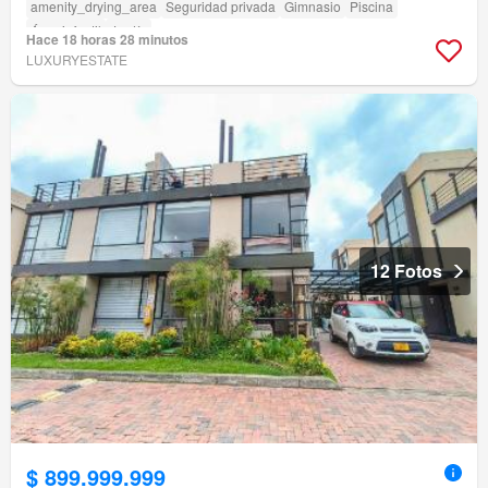
amenity_drying_area
Seguridad privada
Gimnasio
Piscina
Área infantil
Jardín
Hace 18 horas 28 minutos
LUXURYESTATE
12 Fotos
$ 899.999.999