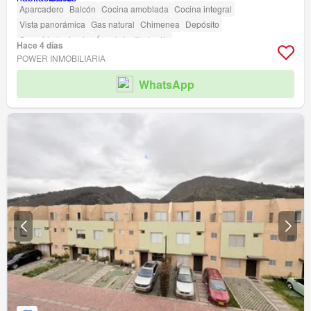
Aparcadero
Balcón
Cocina amoblada
Cocina integral
Vista panorámica
Gas natural
Chimenea
Depósito
Seguridad privada
Área infantil
Jardín
Hace 4 días
Acceso para personas con discapacidad
POWER INMOBILIARIA
WhatsApp