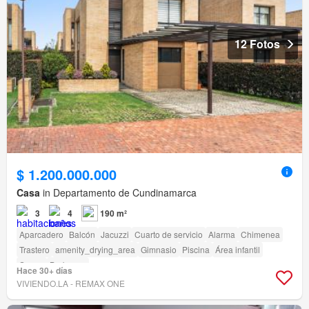
12 Fotos
$ 1.200.000.000
Casa
in Departamento de Cundinamarca
3
4
190 m²
Aparcadero
Balcón
Jacuzzi
Cuarto de servicio
Alarma
Chimenea
Trastero
amenity_drying_area
Gimnasio
Piscina
Área infantil
Sauna
Barbecue
Hace 30+ días
VIVIENDO.LA - REMAX ONE