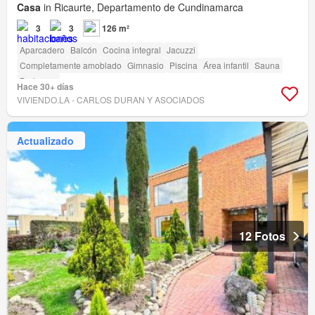
Casa
in Ricaurte, Departamento de Cundinamarca
3
3
126 m²
Aparcadero
Balcón
Cocina integral
Jacuzzi
Completamente amoblado
Gimnasio
Piscina
Área infantil
Sauna
Barbecue
Hace 30+ días
VIVIENDO.LA - CARLOS DURAN Y ASOCIADOS
Actualizado
12 Fotos