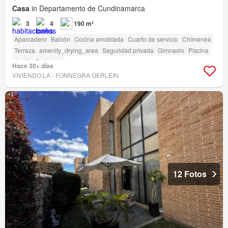
Casa
in Departamento de Cundinamarca
3
4
190 m²
Aparcadero
Balcón
Cocina amoblada
Cuarto de servicio
Chimenea
Terraza
amenity_drying_area
Seguridad privada
Gimnasio
Piscina
Jardín
Barbecue
Hace 30+ días
VIVIENDO.LA - FONNEGRA GERLEIN
12 Fotos