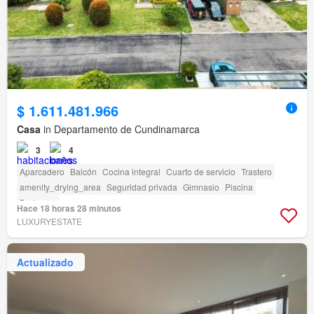
$ 1.611.481.966
Casa
in Departamento de Cundinamarca
3
4
Aparcadero
Balcón
Cocina integral
Cuarto de servicio
Trastero
amenity_drying_area
Seguridad privada
Gimnasio
Piscina
Barbecue
Hace 18 horas 28 minutos
LUXURYESTATE
Actualizado