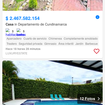
$ 2.467.582.154
Casa
in Departamento de Cundinamarca
3
5
Aparcadero
Cuarto de servicio
Chimenea
Completamente amoblado
Trastero
Seguridad privada
Gimnasio
Área infantil
Jardín
Barbecue
Hace 18 horas 28 minutos
LUXURYESTATE
12 Fotos