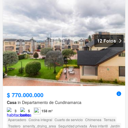
12 Fotos
$ 770.000.000
Casa
in Departamento de Cundinamarca
3
5
158 m²
Aparcadero
Cocina integral
Cuarto de servicio
Chimenea
Terraza
Trastero
amenity_drying_area
Seguridad privada
Área infantil
Jardín