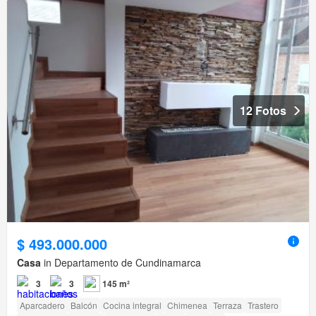
12 Fotos
$ 493.000.000
Casa
in Departamento de Cundinamarca
3
3
145 m²
Aparcadero
Balcón
Cocina integral
Chimenea
Terraza
Trastero