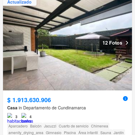
Actualizado
12 Fotos
$ 1.913.630.906
Casa
in Departamento de Cundinamarca
3
4
Aparcadero
Balcón
Jacuzzi
Cuarto de servicio
Chimenea
amenity_drying_area
Gimnasio
Piscina
Área infantil
Sauna
Jardín