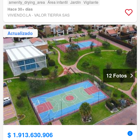
amenity_drying_area
Área infantil
Jardín
Vigilante
Hace 30+ días
VIVIENDO.LA - VALOR TIERRA SAS
Actualizado
12 Fotos
$ 1.913.630.906