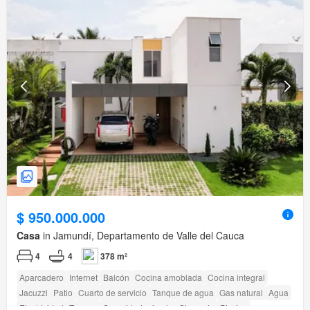
$ 950.000.000
Casa
in Jamundí, Departamento de Valle del Cauca
4
4
378 m²
Aparcadero
Internet
Balcón
Cocina amoblada
Cocina integral
Jacuzzi
Patio
Cuarto de servicio
Tanque de agua
Gas natural
Agua
Electricidad
Terraza
Seguridad privada
Gimnasio
Piscina