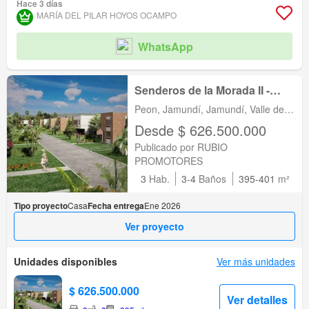
Hace 3 días
Área infantil
Estudio
Jardín
Vigilante
Barbecue
Caseta de vigilancia
MARÍA DEL PILAR HOYOS OCAMPO
Acceso para personas con discapacidad
WhatsApp
Senderos de la Morada II -
Vilas Club
Peon, Jamundí, Jamundí, Valle del
Cauca
Desde $ 626.500.000
Publicado por RUBIO
PROMOTORES
3
Hab.
3-4
Baños
395-401
m²
Tipo proyecto
Casa
Fecha entrega
Ene 2026
Ver proyecto
Unidades disponibles
Ver más unidades
$ 626.500.000
Ver detalles