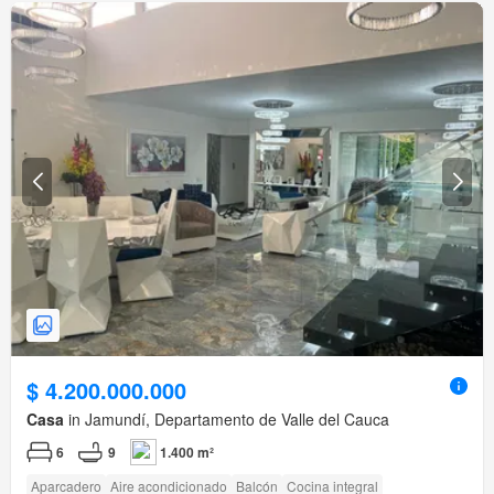
$ 4.200.000.000
Casa
in Jamundí, Departamento de Valle del Cauca
6
9
1.400 m²
Aparcadero
Aire acondicionado
Balcón
Cocina integral