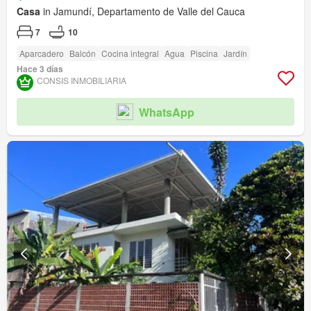
Casa
in Jamundí, Departamento de Valle del Cauca
7
10
Aparcadero
Balcón
Cocina integral
Agua
Piscina
Jardín
Hace 3 días
CONSIS INMOBILIARIA
WhatsApp