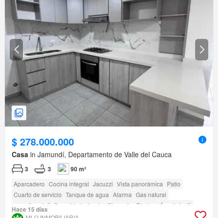
$ 278.000.000
Casa
in Jamundí, Departamento de Valle del Cauca
3
3
90 m²
Aparcadero
Cocina integral
Jacuzzi
Vista panorámica
Patio
Cuarto de servicio
Tanque de agua
Alarma
Gas natural
amenity_wi_fi
Seguridad privada
Gimnasio
Piscina
Área infantil
Hace 15 días
Sauna
Estudio
Jardín
Vigilante
Caseta de vigilancia
MLO INMOBILIARIA