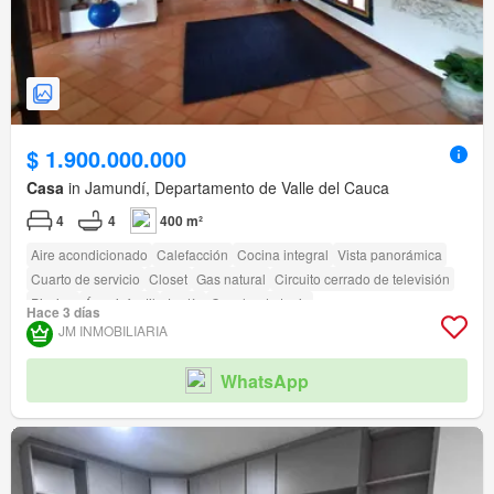
$ 1.900.000.000
Casa
in Jamundí, Departamento de Valle del Cauca
4
4
400 m²
Aire acondicionado
Calefacción
Cocina integral
Vista panorámica
Cuarto de servicio
Closet
Gas natural
Circuito cerrado de televisión
Piscina
Área infantil
Jardín
Cancha de tenis
Hace 3 días
JM INMOBILIARIA
WhatsApp