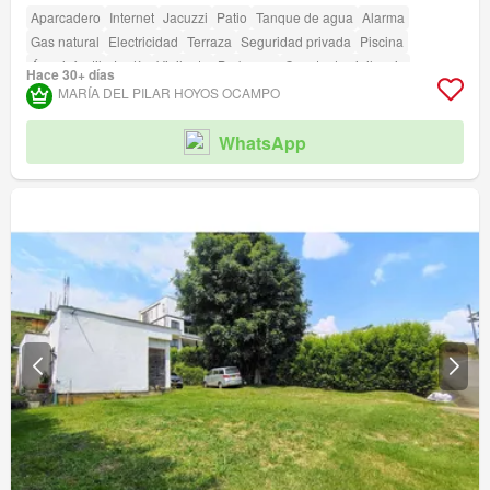
Aparcadero
Internet
Jacuzzi
Patio
Tanque de agua
Alarma
Gas natural
Electricidad
Terraza
Seguridad privada
Piscina
Área infantil
Jardín
Vigilante
Barbecue
Caseta de vigilancia
Hace 30+ días
Acceso para personas con discapacidad
MARÍA DEL PILAR HOYOS OCAMPO
WhatsApp