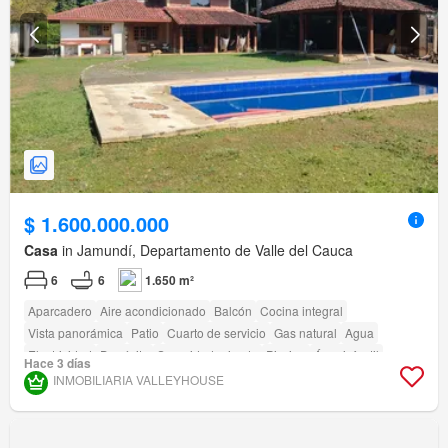
$ 1.600.000.000
Casa
in Jamundí, Departamento de Valle del Cauca
6
6
1.650 m²
Aparcadero
Aire acondicionado
Balcón
Cocina integral
Vista panorámica
Patio
Cuarto de servicio
Gas natural
Agua
Electricidad
Depósito
Seguridad privada
Piscina
Área infantil
Hace 3 días
Jardín
Acceso para personas con discapacidad
INMOBILIARIA VALLEYHOUSE