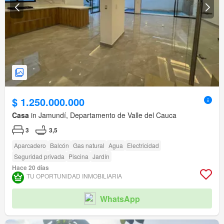
$ 1.250.000.000
Casa
in Jamundí, Departamento de Valle del Cauca
3
3,5
Aparcadero
Balcón
Gas natural
Agua
Electricidad
Seguridad privada
Piscina
Jardín
Hace 20 días
TU OPORTUNIDAD INMOBILIARIA
WhatsApp