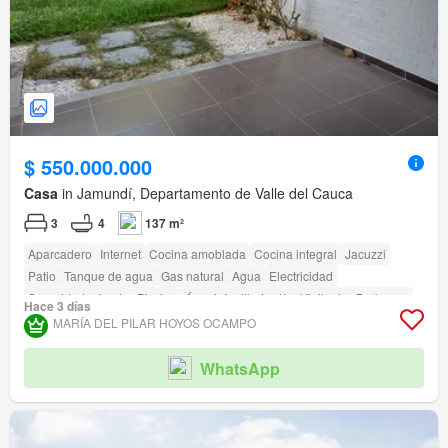
$ 550.000.000
Casa
in Jamundí, Departamento de Valle del Cauca
3
4
137 m²
Aparcadero
Internet
Cocina amoblada
Cocina integral
Jacuzzi
Patio
Tanque de agua
Gas natural
Agua
Electricidad
Seguridad privada
Piscina
Área infantil
Jardín
Vigilante
Barbecue
Hace 3 días
Caseta de vigilancia
MARÍA DEL PILAR HOYOS OCAMPO
WhatsApp