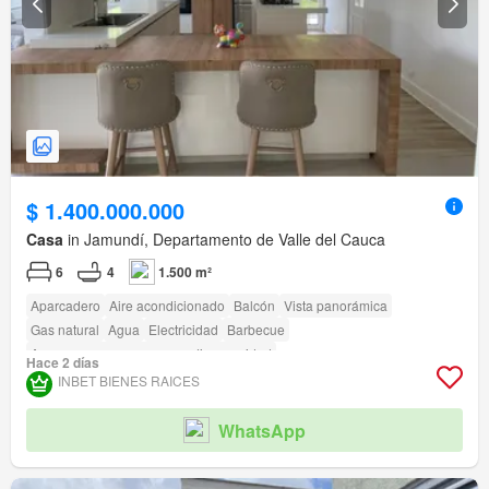
$ 1.400.000.000
Casa
in Jamundí, Departamento de Valle del Cauca
6
4
1.500 m²
Aparcadero
Aire acondicionado
Balcón
Vista panorámica
Gas natural
Agua
Electricidad
Barbecue
Acceso para personas con discapacidad
Hace 2 días
INBET BIENES RAICES
WhatsApp