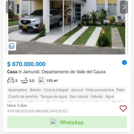
$ 670.000.000
Casa
in Jamundí, Departamento de Valle del Cauca
3
3,5
155 m²
Aparcadero
Balcón
Cocina integral
Jacuzzi
Vista panorámica
Patio
Cuarto de servicio
Tanque de agua
Gas natural
Estudio
Agua
Electricidad
Depósito
Terraza
Seguridad privada
Gimnasio
Piscina
Hace 3 días
Área infantil
Sauna
Estudio
Jardín
Caseta de vigilancia
AYR NEGOCIOS INMOBILIARIOS EU
Acceso para personas con discapacidad
WhatsApp