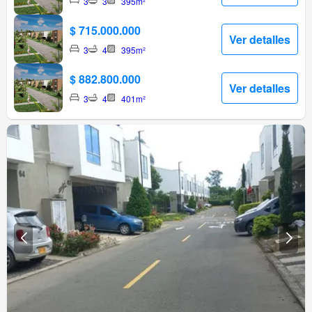
3
3
395m²
$ 715.000.000
Ver detalles
3
4
395m²
$ 882.800.000
Ver detalles
3
4
401m²