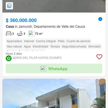
$ 360.000.000
Casa
in Jamundí, Departamento de Valle del Cauca
3
3
72 m²
Aparcadero
Internet
Cocina integral
Patio
Cuarto de servicio
Gas natural
Agua
Electricidad
Terraza
Seguridad privada
Gimnasio
Piscina
Área infantil
Jardín
Hace 3 días
MARÍA DEL PILAR HOYOS OCAMPO
WhatsApp