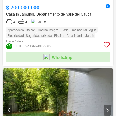
$ 700.000.000
Casa
in Jamundí, Departamento de Valle del Cauca
3
4
201 m²
Aparcadero
Balcón
Cocina integral
Patio
Gas natural
Agua
Electricidad
Seguridad privada
Piscina
Área infantil
Jardín
Hace 3 días
ELITERAIZ INMOBILIARIA
WhatsApp