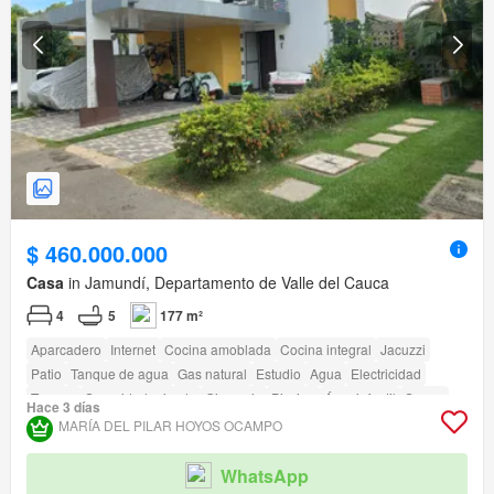
$ 460.000.000
Casa
in Jamundí, Departamento de Valle del Cauca
4
5
177 m²
Aparcadero
Internet
Cocina amoblada
Cocina integral
Jacuzzi
Patio
Tanque de agua
Gas natural
Estudio
Agua
Electricidad
Terraza
Seguridad privada
Gimnasio
Piscina
Área infantil
Sauna
Hace 3 días
Estudio
Jardín
Vigilante
Barbecue
Caseta de vigilancia
MARÍA DEL PILAR HOYOS OCAMPO
Acceso para personas con discapacidad
WhatsApp