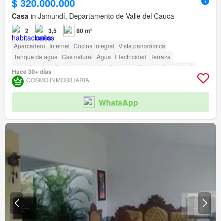
$ 320.000.000
Casa
in Jamundí, Departamento de Valle del Cauca
2
3,5
80 m²
Aparcadero
Internet
Cocina integral
Vista panorámica
Tanque de agua
Gas natural
Agua
Electricidad
Terraza
amenity_wi_fi
Seguridad privada
Gimnasio
Piscina
Área infantil
Hace 30+ días
Jardín
Barbecue
Acceso para personas con discapacidad
COSMO INMOBILIARIA
WhatsApp