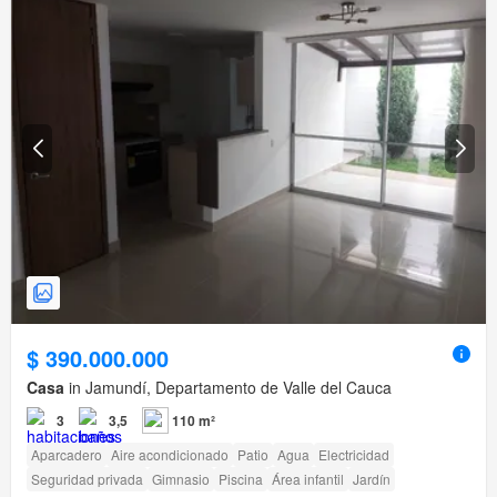
$ 390.000.000
Casa
in Jamundí, Departamento de Valle del Cauca
3
3,5
110 m²
Aparcadero
Aire acondicionado
Patio
Agua
Electricidad
Seguridad privada
Gimnasio
Piscina
Área infantil
Jardín