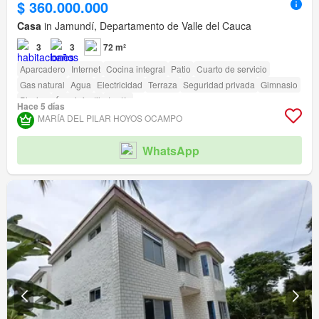
$ 360.000.000
Casa
in Jamundí, Departamento de Valle del Cauca
3
3
72 m²
Aparcadero
Internet
Cocina integral
Patio
Cuarto de servicio
Gas natural
Agua
Electricidad
Terraza
Seguridad privada
Gimnasio
Piscina
Área infantil
Jardín
Hace 5 días
MARÍA DEL PILAR HOYOS OCAMPO
WhatsApp