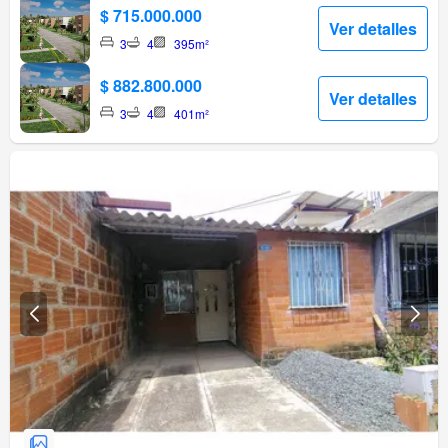
$ 715.000.000
Ver detalles
3
4
395m²
$ 882.800.000
Ver detalles
3
4
401m²