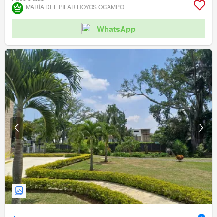
Piscina
Área infantil
Jardín
Vigilante
Barbecue
Caseta de vigilancia
MARÍA DEL PILAR HOYOS OCAMPO
WhatsApp