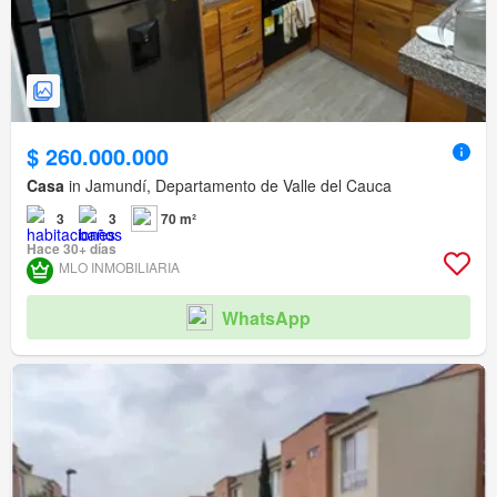
$ 260.000.000
Casa
in Jamundí, Departamento de Valle del Cauca
3
3
70 m²
Hace 30+ días
MLO INMOBILIARIA
WhatsApp