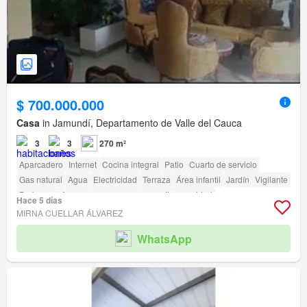
$ 700.000.000
Casa
in Jamundí, Departamento de Valle del Cauca
3
3
270 m²
Aparcadero
Internet
Cocina integral
Patio
Cuarto de servicio
Gas natural
Agua
Electricidad
Terraza
Área infantil
Jardín
Vigilante
Barbecue
Acceso para personas con discapacidad
Hace 5 días
MIRNA CUELLAR ÁLVAREZ
WhatsApp