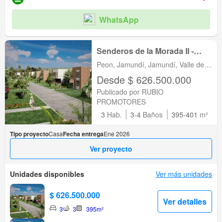
WhatsApp
Senderos de la Morada II -
Vilas Club
Peon, Jamundí, Jamundí, Valle del
Cauca
Desde $ 626.500.000
Publicado por RUBIO
PROMOTORES
3
Hab.
3-4
Baños
395-401
m²
Tipo proyecto
Casa
Fecha entrega
Ene 2026
Ver proyecto
Unidades disponibles
Ver más unidades
$ 626.500.000
Ver detalles
3
3
395m²