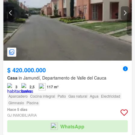
$ 420.000.000
Casa
in Jamundí, Departamento de Valle del Cauca
3
2,5
117 m²
Aparcadero
Cocina integral
Patio
Gas natural
Agua
Electricidad
Gimnasio
Piscina
Hace 5 días
GJ INMOBILIARIA
WhatsApp