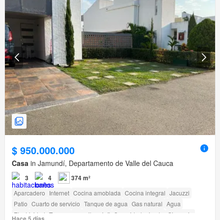
$ 950.000.000
Casa
in Jamundí, Departamento de Valle del Cauca
3
4
374 m²
Aparcadero
Internet
Cocina amoblada
Cocina integral
Jacuzzi
Patio
Cuarto de servicio
Tanque de agua
Gas natural
Agua
Electricidad
Terraza
amenity_wi_fi
Seguridad privada
Gimnasio
Hace 5 días