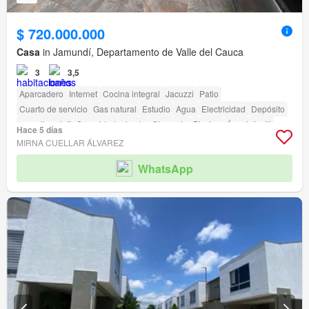
$ 720.000.000
Casa
in Jamundí, Departamento de Valle del Cauca
3
3,5
Aparcadero
Internet
Cocina integral
Jacuzzi
Patio
Cuarto de servicio
Gas natural
Estudio
Agua
Electricidad
Depósito
amenity_wi_fi
Seguridad privada
Gimnasio
Piscina
Área infantil
Hace 5 días
Sauna
Estudio
Jardín
Vigilante
Barbecue
Caseta de vigilancia
MIRNA CUELLAR ÁLVAREZ
Acceso para personas con discapacidad
WhatsApp