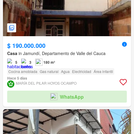
$ 190.000.000
Casa
in Jamundí, Departamento de Valle del Cauca
5
3
180 m²
Cocina amoblada
Gas natural
Agua
Electricidad
Área infantil
Hace 5 días
MARÍA DEL PILAR HOYOS OCAMPO
WhatsApp