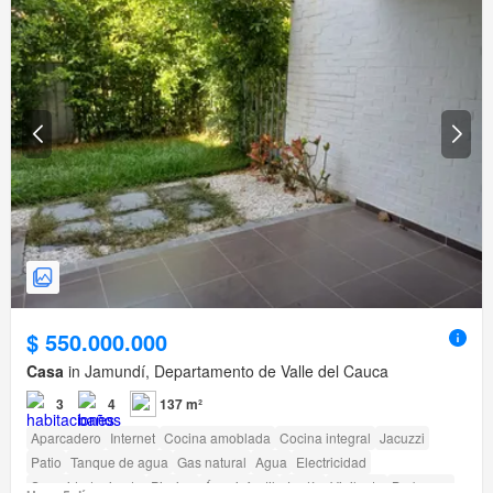
$ 550.000.000
Casa
in Jamundí, Departamento de Valle del Cauca
3
4
137 m²
Aparcadero
Internet
Cocina amoblada
Cocina integral
Jacuzzi
Patio
Tanque de agua
Gas natural
Agua
Electricidad
Seguridad privada
Piscina
Área infantil
Jardín
Vigilante
Barbecue