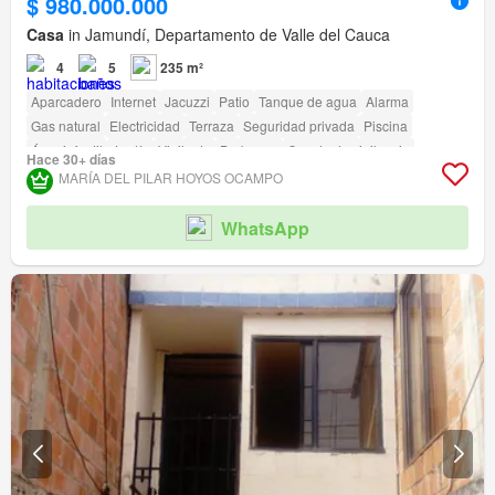
$ 980.000.000
Casa
in Jamundí, Departamento de Valle del Cauca
4
5
235 m²
Aparcadero
Internet
Jacuzzi
Patio
Tanque de agua
Alarma
Gas natural
Electricidad
Terraza
Seguridad privada
Piscina
Área infantil
Jardín
Vigilante
Barbecue
Caseta de vigilancia
Hace 30+ días
Acceso para personas con discapacidad
MARÍA DEL PILAR HOYOS OCAMPO
WhatsApp