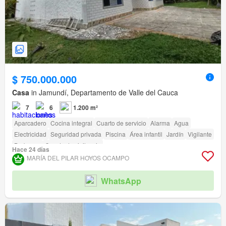
$ 750.000.000
Casa
in Jamundí, Departamento de Valle del Cauca
7
6
1.200 m²
Aparcadero
Cocina integral
Cuarto de servicio
Alarma
Agua
Electricidad
Seguridad privada
Piscina
Área infantil
Jardín
Vigilante
Barbecue
Caseta de vigilancia
Hace 24 días
MARÍA DEL PILAR HOYOS OCAMPO
WhatsApp