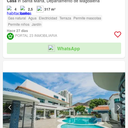
Casa
in Santa Marta, Departamento de Magdalena
4
2,5
317 m²
Gas natural
Agua
Electricidad
Terraza
Permite mascotas
Permite niños
Jardín
Hace 27 días
PORTAL 23 INMOBILIARIA
WhatsApp