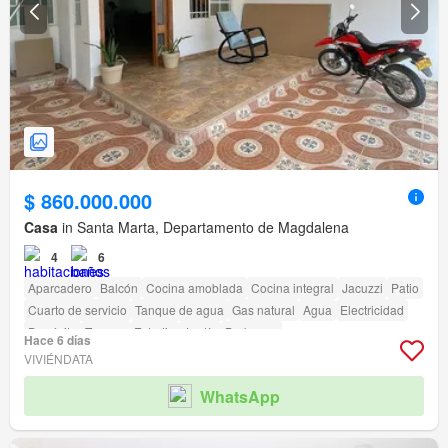
$ 860.000.000
Casa
in Santa Marta, Departamento de Magdalena
4
6
Aparcadero
Balcón
Cocina amoblada
Cocina integral
Jacuzzi
Patio
Cuarto de servicio
Tanque de agua
Gas natural
Agua
Electricidad
Depósito
Terraza
Estudio
Jardín
Barbecue
Hace 6 días
VIVIÉNDATA
WhatsApp