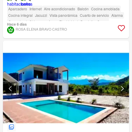
Aparcadero
Internet
Aire acondicionado
Balcón
Cocina amoblada
Cocina integral
Jacuzzi
Vista panorámica
Cuarto de servicio
Alarma
Gas natural
Chimenea
Agua
Electricidad
Depósito
Sauna
Hace 6 días
ROSA ELENA BRAVO CASTRO