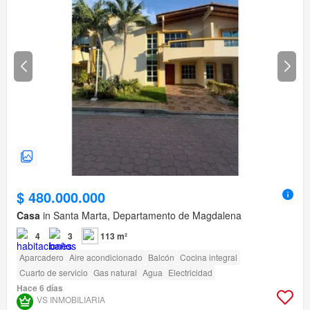
$ 480.000.000
Casa
in Santa Marta, Departamento de Magdalena
4
3
113 m²
Aparcadero
Aire acondicionado
Balcón
Cocina integral
Cuarto de servicio
Gas natural
Agua
Electricidad
Hace 6 días
VS INMOBILIARIA