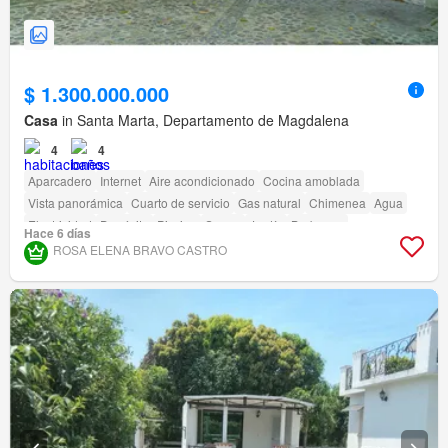
$ 1.300.000.000
Casa
in Santa Marta, Departamento de Magdalena
4
4
Aparcadero
Internet
Aire acondicionado
Cocina amoblada
Vista panorámica
Cuarto de servicio
Gas natural
Chimenea
Agua
Electricidad
Depósito
Piscina
Sauna
Jardín
Barbecue
Hace 6 días
Acceso para personas con discapacidad
ROSA ELENA BRAVO CASTRO