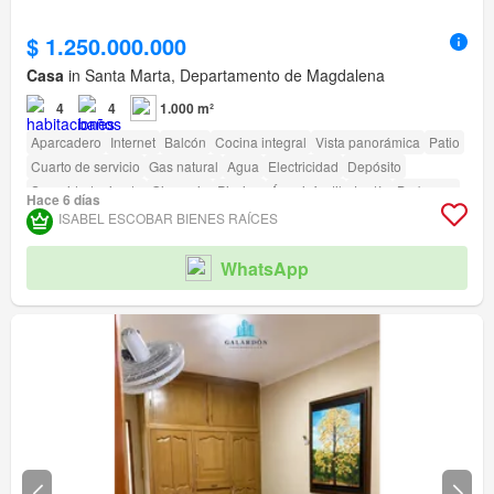
$ 1.250.000.000
Casa
in Santa Marta, Departamento de Magdalena
4
4
1.000 m²
Aparcadero
Internet
Balcón
Cocina integral
Vista panorámica
Patio
Cuarto de servicio
Gas natural
Agua
Electricidad
Depósito
Seguridad privada
Gimnasio
Piscina
Área infantil
Jardín
Barbecue
Hace 6 días
Acceso para personas con discapacidad
ISABEL ESCOBAR BIENES RAÍCES
WhatsApp