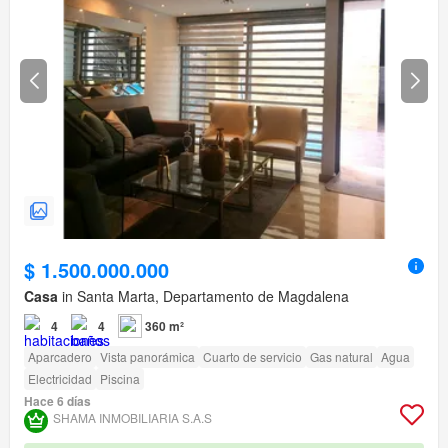
$ 1.500.000.000
Casa
in Santa Marta, Departamento de Magdalena
4
4
360 m²
Aparcadero
Vista panorámica
Cuarto de servicio
Gas natural
Agua
Electricidad
Piscina
Hace 6 días
SHAMA INMOBILIARIA S.A.S