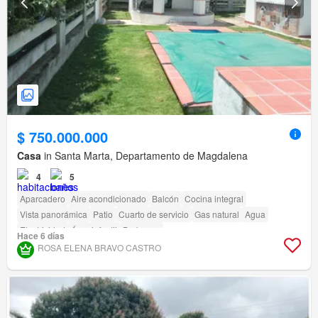
$ 750.000.000
Casa
in Santa Marta, Departamento de Magdalena
4
5
Aparcadero
Aire acondicionado
Balcón
Cocina integral
Vista panorámica
Patio
Cuarto de servicio
Gas natural
Agua
Electricidad
Área infantil
Barbecue
Hace 6 días
ROSA ELENA BRAVO CASTRO