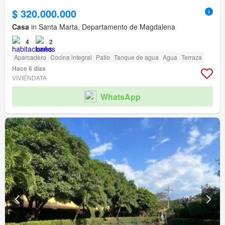
$ 320.000.000
Casa
in Santa Marta, Departamento de Magdalena
4
2
Aparcadero
Cocina integral
Patio
Tanque de agua
Agua
Terraza
Hace 6 días
VIVIÉNDATA
WhatsApp