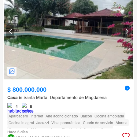
$ 800.000.000
Casa
in Santa Marta, Departamento de Magdalena
4
5
Aparcadero
Internet
Aire acondicionado
Balcón
Cocina amoblada
Cocina integral
Jacuzzi
Vista panorámica
Cuarto de servicio
Alarma
Gas natural
Chimenea
Agua
Electricidad
Depósito
Sauna
Hace 6 días
ROSA ELENA BRAVO CASTRO