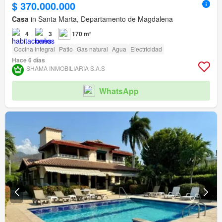
$ 370.000.000
Casa
in Santa Marta, Departamento de Magdalena
4
3
170 m²
Cocina integral
Patio
Gas natural
Agua
Electricidad
Hace 6 días
SHAMA INMOBILIARIA S.A.S
WhatsApp