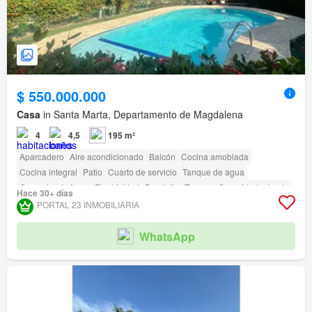
$ 550.000.000
Casa
in Santa Marta, Departamento de Magdalena
4
4,5
195 m²
Aparcadero
Aire acondicionado
Balcón
Cocina amoblada
Cocina integral
Patio
Cuarto de servicio
Tanque de agua
Gas natural
Agua
Electricidad
Depósito
Terraza
Seguridad privada
Hace 30+ días
Piscina
Área infantil
Jardín
PORTAL 23 INMOBILIARIA
WhatsApp