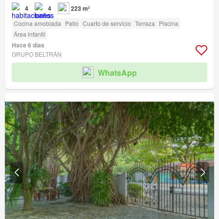
4
4
223 m²
Cocina amoblada
Patio
Cuarto de servicio
Terraza
Piscina
Área infantil
Hace 6 días
GRUPO BELTRÁN
WhatsApp