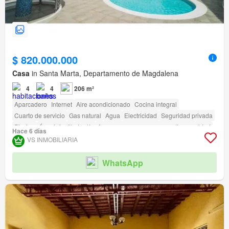
$ 820.000.000
Casa
in Santa Marta, Departamento de Magdalena
4
4
206 m²
Aparcadero
Internet
Aire acondicionado
Cocina integral
Cuarto de servicio
Gas natural
Agua
Electricidad
Seguridad privada
Piscina
Área infantil
Jardín
Acceso para personas con discapacidad
Hace 6 días
VS INMOBILIARIA
WhatsApp