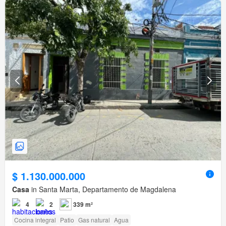
$ 1.130.000.000
Casa
in Santa Marta, Departamento de Magdalena
4
2
339 m²
Cocina integral
Patio
Gas natural
Agua