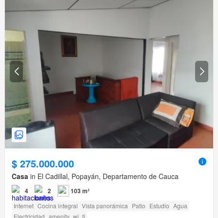
$ 275.000.000
Casa
in El Cadillal, Popayán, Departamento de Cauca
4
2
103 m²
Internet
Cocina integral
Vista panorámica
Patio
Estudio
Agua
Electricidad
amenity_wi_fi