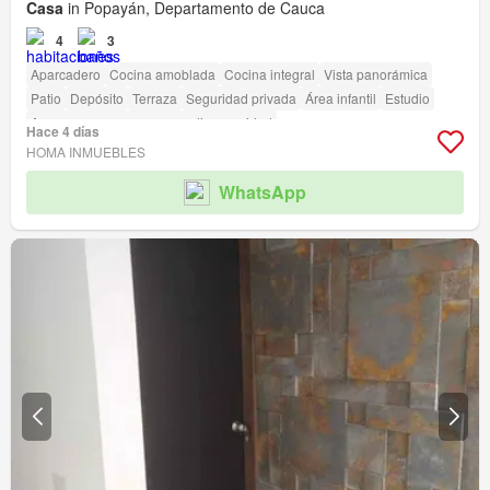
Casa
in Popayán, Departamento de Cauca
4
3
Aparcadero
Cocina amoblada
Cocina integral
Vista panorámica
Patio
Depósito
Terraza
Seguridad privada
Área infantil
Estudio
Acceso para personas con discapacidad
Hace 4 días
HOMA INMUEBLES
WhatsApp