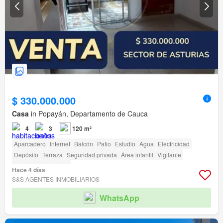
$ 330.000.000
Casa
in Popayán, Departamento de Cauca
4
3
120 m²
Aparcadero
Internet
Balcón
Patio
Estudio
Agua
Electricidad
Depósito
Terraza
Seguridad privada
Área infantil
Vigilante
Caseta de vigilancia
Hace 4 días
S&S AGENTES INMOBILIARIOS
WhatsApp