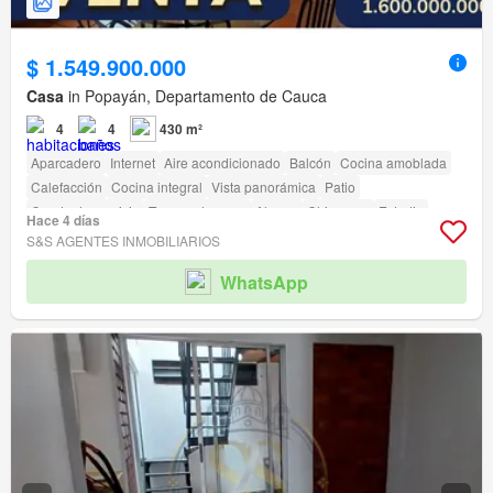
$ 1.549.900.000
Casa
in Popayán, Departamento de Cauca
4
4
430 m²
Aparcadero
Internet
Aire acondicionado
Balcón
Cocina amoblada
Calefacción
Cocina integral
Vista panorámica
Patio
Cuarto de servicio
Tanque de agua
Alarma
Chimenea
Estudio
Hace 4 días
Agua
Electricidad
Depósito
Terraza
amenity_wi_fi
S&S AGENTES INMOBILIARIOS
Seguridad privada
Gimnasio
Piscina
Área infantil
Estudio
Jardín
WhatsApp
Vigilante
Barbecue
Caseta de vigilancia
Acceso para personas con discapacidad