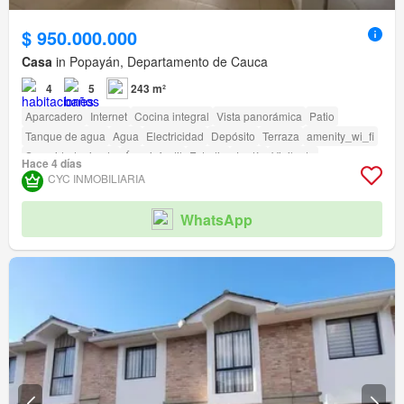
$ 950.000.000
Casa
in Popayán, Departamento de Cauca
4
5
243 m²
Aparcadero
Internet
Cocina integral
Vista panorámica
Patio
Tanque de agua
Agua
Electricidad
Depósito
Terraza
amenity_wi_fi
Seguridad privada
Área infantil
Estudio
Jardín
Vigilante
Hace 4 días
Caseta de vigilancia
Acceso para personas con discapacidad
CYC INMOBILIARIA
WhatsApp