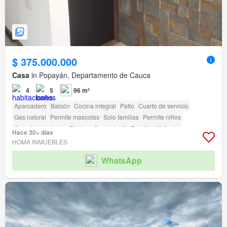
$ 375.000.000
Casa
in Popayán, Departamento de Cauca
4
5
96 m²
Aparcadero
Balcón
Cocina integral
Patio
Cuarto de servicio
Gas natural
Permite mascotas
Solo familias
Permite niños
Seguridad privada
Piscina
Área infantil
Estudio
Vigilante
Hace 30+ días
Caseta de vigilancia
HOMA INMUEBLES
WhatsApp