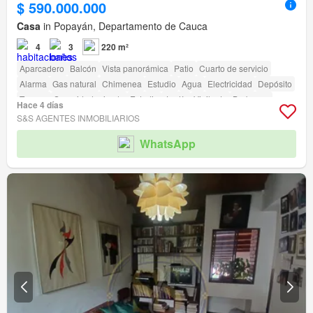
$ 590.000.000
Casa
in Popayán, Departamento de Cauca
4
3
220 m²
Aparcadero
Balcón
Vista panorámica
Patio
Cuarto de servicio
Alarma
Gas natural
Chimenea
Estudio
Agua
Electricidad
Depósito
Terraza
Seguridad privada
Estudio
Jardín
Vigilante
Barbecue
Hace 4 días
Caseta de vigilancia
S&S AGENTES INMOBILIARIOS
WhatsApp