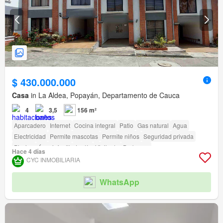
$ 430.000.000
Casa
in La Aldea, Popayán, Departamento de Cauca
4
3,5
156 m²
Aparcadero
Internet
Cocina integral
Patio
Gas natural
Agua
Electricidad
Permite mascotas
Permite niños
Seguridad privada
Piscina
Área infantil
Jardín
Vigilante
Barbecue
Hace 4 días
Acceso para personas con discapacidad
CYC INMOBILIARIA
WhatsApp