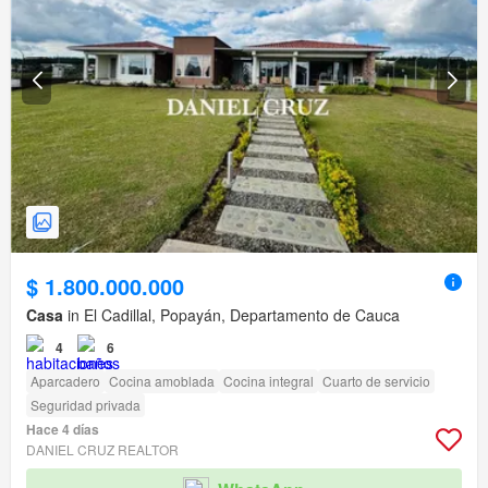
$ 1.800.000.000
Casa
in El Cadillal, Popayán, Departamento de Cauca
4
6
Aparcadero
Cocina amoblada
Cocina integral
Cuarto de servicio
Seguridad privada
Hace 4 días
DANIEL CRUZ REALTOR