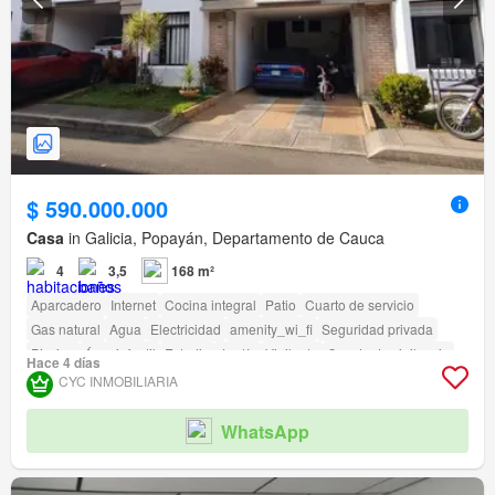
$ 590.000.000
Casa
in Galicia, Popayán, Departamento de Cauca
4
3,5
168 m²
Aparcadero
Internet
Cocina integral
Patio
Cuarto de servicio
Gas natural
Agua
Electricidad
amenity_wi_fi
Seguridad privada
Piscina
Área infantil
Estudio
Jardín
Vigilante
Caseta de vigilancia
Hace 4 días
Acceso para personas con discapacidad
CYC INMOBILIARIA
WhatsApp