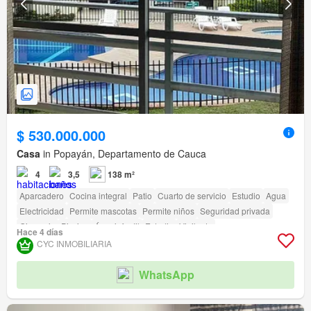
$ 530.000.000
Casa
in Popayán, Departamento de Cauca
4
3,5
138 m²
Aparcadero
Cocina integral
Patio
Cuarto de servicio
Estudio
Agua
Electricidad
Permite mascotas
Permite niños
Seguridad privada
Gimnasio
Piscina
Área infantil
Estudio
Vigilante
Hace 4 días
Caseta de vigilancia
Acceso para personas con discapacidad
CYC INMOBILIARIA
WhatsApp