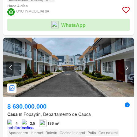
Hace 4 días
CYC INMOBILIARIA
WhatsApp
$ 630.000.000
Casa
in Popayán, Departamento de Cauca
4
2,5
186 m²
Aparcadero
Internet
Balcón
Cocina integral
Patio
Gas natural