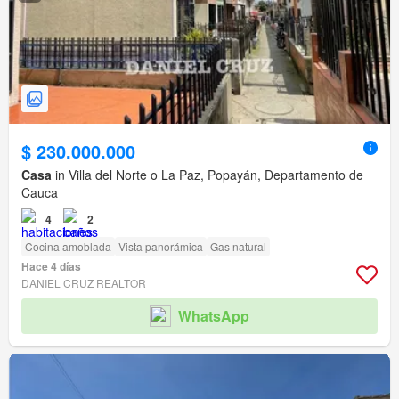
$ 230.000.000
Casa
in Villa del Norte o La Paz, Popayán, Departamento de
Cauca
4
2
Cocina amoblada
Vista panorámica
Gas natural
Hace 4 días
DANIEL CRUZ REALTOR
WhatsApp