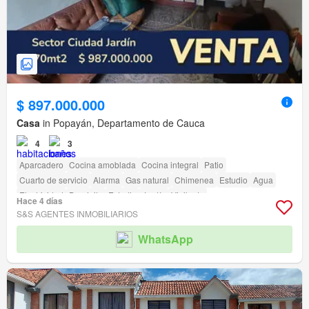
$ 897.000.000
Casa
in Popayán, Departamento de Cauca
4
3
Aparcadero
Cocina amoblada
Cocina integral
Patio
Cuarto de servicio
Alarma
Gas natural
Chimenea
Estudio
Agua
Electricidad
Depósito
Estudio
Jardín
Vigilante
Hace 4 días
S&S AGENTES INMOBILIARIOS
WhatsApp