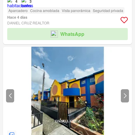
4
3
Aparcadero
Cocina amoblada
Vista panorámica
Seguridad privada
Hace 4 días
DANIEL CRUZ REALTOR
WhatsApp