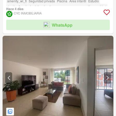
amenity_wi_fi
Seguridad privada
Piscina
Área infantil
Estudio
Jardín
Caseta de vigilancia
Acceso para personas con discapacidad
Hace 4 días
CYC INMOBILIARIA
WhatsApp