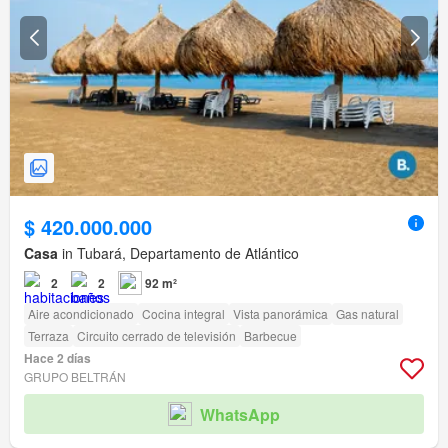
$ 420.000.000
Casa
in Tubará, Departamento de Atlántico
2
2
92 m²
Aire acondicionado
Cocina integral
Vista panorámica
Gas natural
Terraza
Circuito cerrado de televisión
Barbecue
Hace 2 días
GRUPO BELTRÁN
WhatsApp