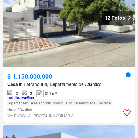
12 Fotos
$ 1.150.000.000
Casa
in Barranquilla, Departamento de Atlántico
2
2
311 m²
Aparcadero
Aire acondicionado
Cocina amoblada
Terraza
Hace 30+ días
VIVIENDO.LA - PROTAL INMOBILIARIA