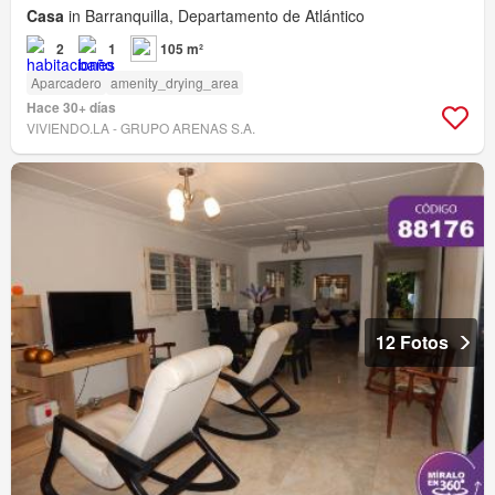
Casa
in Barranquilla, Departamento de Atlántico
2
1
105 m²
Aparcadero
amenity_drying_area
Hace 30+ días
VIVIENDO.LA - GRUPO ARENAS S.A.
12 Fotos