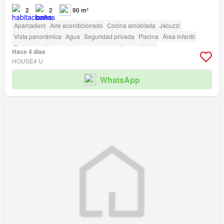
2
2
90 m²
Aparcadero
Aire acondicionado
Cocina amoblada
Jacuzzi
Vista panorámica
Agua
Seguridad privada
Piscina
Área infantil
Barbecue
Acceso para personas con discapacidad
Hace 4 días
HOUSE4 U
WhatsApp