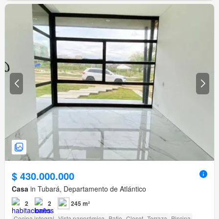
$ 430.000.000
Casa
in Tubará, Departamento de Atlántico
2
2
245 m²
Cocina integral
Vista panorámica
Patio
Closet
Terraza
Piscina