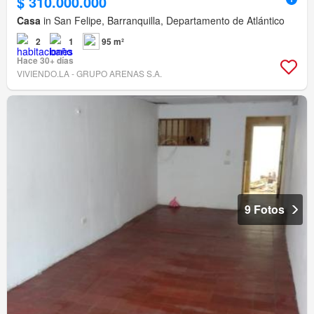
$ 310.000.000
Casa
in San Felipe, Barranquilla, Departamento de Atlántico
2
1
95 m²
Hace 30+ días
VIVIENDO.LA - GRUPO ARENAS S.A.
9 Fotos