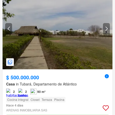
$ 500.000.000
Casa
in Tubará, Departamento de Atlántico
2
2
90 m²
Cocina integral
Closet
Terraza
Piscina
Hace 4 días
ARENAS INMOBILIARIA SAS