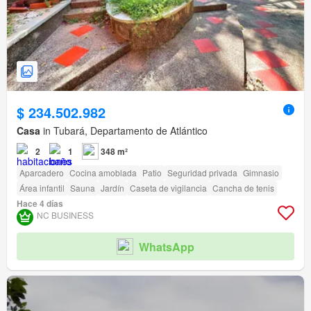
$ 234.502.982
Casa
in Tubará, Departamento de Atlántico
2
1
348 m²
Aparcadero
Cocina amoblada
Patio
Seguridad privada
Gimnasio
Área infantil
Sauna
Jardín
Caseta de vigilancia
Cancha de tenis
Hace 4 días
NC BUSINESS
WhatsApp