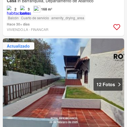
Casa
in Barranquilla, Departamento de Atlántico
2
3
168 m²
Balcón
Cuarto de servicio
amenity_drying_area
Hace 30+ días
VIVIENDO.LA - FINANCAR
Actualizado
12 Fotos