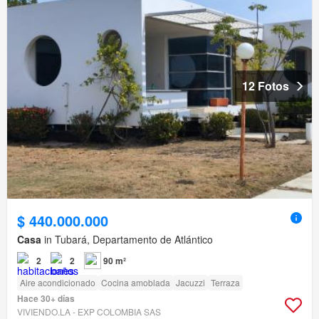
12 Fotos
$ 440.000.000
Casa
in Tubará, Departamento de Atlántico
2
2
90 m²
Aire acondicionado
Cocina amoblada
Jacuzzi
Terraza
Hace 30+ días
VIVIENDO.LA - EXP COLOMBIA SAS