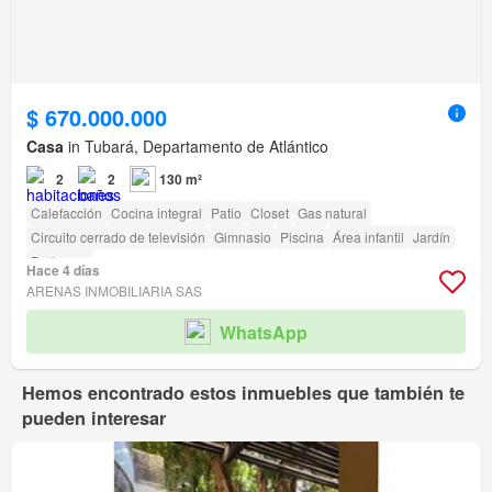
$ 670.000.000
Casa
in Tubará, Departamento de Atlántico
2
2
130 m²
Calefacción
Cocina integral
Patio
Closet
Gas natural
Circuito cerrado de televisión
Gimnasio
Piscina
Área infantil
Jardín
Barbecue
Hace 4 días
ARENAS INMOBILIARIA SAS
WhatsApp
Hemos encontrado estos inmuebles que también te
pueden interesar