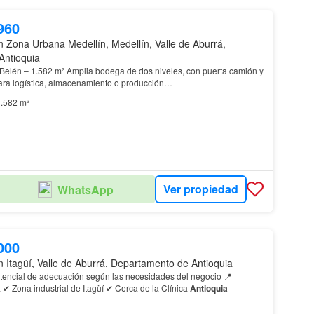
960
n Zona Urbana Medellín, Medellín, Valle de Aburrá,
Antioquia
 Belén – 1.582 m² Amplia bodega de dos niveles, con puerta camión y
para logística, almacenamiento o producción…
.582 m²
Ver propiedad
WhatsApp
000
n Itagüí, Valle de Aburrá, Departamento de Antioquia
tencial de adecuación según las necesidades del negocio 📍
Ubicación estratégica ✔ Zona industrial de Itagüí ✔ Cerca de la Clínica
Antioquia