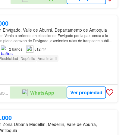
000
n Envigado, Valle de Aburrá, Departamento de Antioquia
n Venta o arriendo en el sector de Envigado por la paz, cerca a la
n pleno corazon de Envigado, excelentes rutas de tranpsorte publico
supermercados, tiendas D1, r…
2
baños
512 m²
Electricidad
Depósito
Área infantil
Ver propiedad
WhatsApp
TU GESTOR INMOBILIARIA S.A.S
.000
n Zona Urbana Medellín, Medellín, Valle de Aburrá,
Antioquia