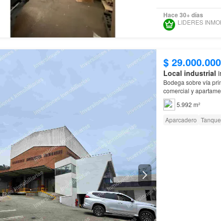
Hace 30+ días
$ 29.000.000
Local industrial
i
Bodega sobre vía prin
comercial y apartamentos: Se compone: Area construida: 5.992m2 Area
Bodega primer piso:
5.992 m²
Aparcadero
Tanque