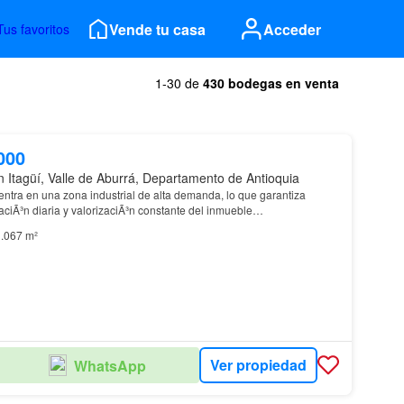
Vende tu casa
Acceder
Tus favoritos
1-30 de
430 bodegas en venta
000
n Itagüí, Valle de Aburrá, Departamento de Antioquia
ntra en una zona industrial de alta demanda, lo que garantiza
raciÃ³n diaria y valorizaciÃ³n constante del inmueble…
.067 m²
Ver propiedad
WhatsApp