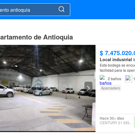
epartamento de Antioquia
$ 7.475.020.
Local industrial
i
Esta bodega se encue
facilidad para la ope
2
baños
1
Aparcadero
Hace 30+ días
CENTURY 21 SIGNATURE