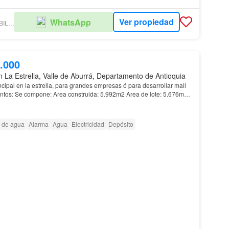
Ver propiedad
WhatsApp
LIDERES INMOBILIARIOS S.A.S
.000
n La Estrella, Valle de Aburrá, Departamento de Antioquia
cipal en la estrella, para grandes empresas ó para desarrollar mall
 de lote: 5.676m2
 1.245,85m2 Segundo piso: 2.41…
 de agua
Alarma
Agua
Electricidad
Depósito