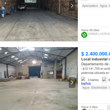
Aparcadero
Agua
Hace 28 días
$ 2.400.000.
Local industrial
i
Departamento de 
: $12’141.755 el con
potencial ubicada en
esta bodega ubicada
3
baños
6
Agua
Electricidad
Hace 3 días