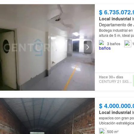
$ 6.735.072.
Local industrial
i
Departamento de 
Bodega industrial en
altura de 5 m, ideal 
3
baños
1
Hace 30+ días
CENTURY 21 SIGNATURE
$ 4.000.000.
Local industrial
i
espacios con gran po
500 m²