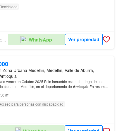
Electricidad
Ver propiedad
WhatsApp
DIANA LUCÍA AGUDELO MESA
000
n Zona Urbana Medellín, Medellín, Valle de Aburrá,
Antioquia
trato vence en Octubre 2025 Este inmueble es una bodega de alto
 la ciudad de Medellín, en el departamento de
Antioquia
En resumen,
 en Medellín,
Antioquia
, ofrece un…
50 m²
Acceso para personas con discapacidad
Ver propiedad