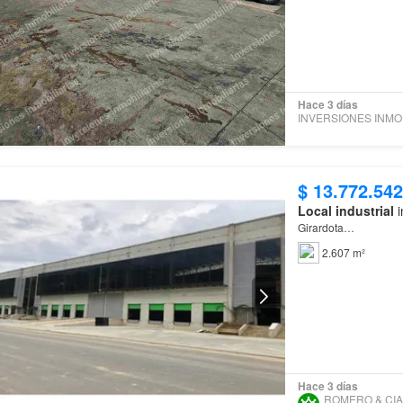
Hace 3 días
IN
$ 13.772.542
Local industrial
i
Girardota…
2.607 m²
Hace 3 días