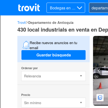
Bodegas en ve
nta
Trovit
Departamento de Antioquia
430 local industrials en venta en D
Recibe nuevos anuncios en tu
email
Guardar búsqueda
Ordenar por
Relevancia
Precio
Sin mínimo