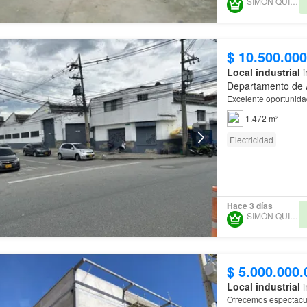
SIMÓN QUINTERO
$ 10.500.000
Local industrial
i
Departamento de 
Excelente oportunidad
1.472 m²
Electricidad
Hace 3 días
SIMÓN QUINTERO
$ 5.000.000.
Local industrial
i
Ofrecemos espectacu