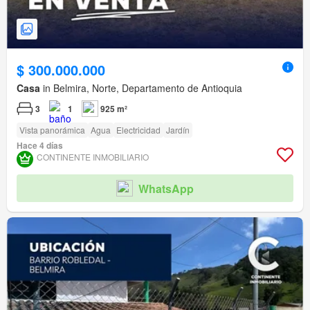
$ 300.000.000
Casa
in Belmira, Norte, Departamento de Antioquia
3
1
925 m²
Vista panorámica
Agua
Electricidad
Jardín
Hace 4 días
CONTINENTE INMOBILIARIO
WhatsApp