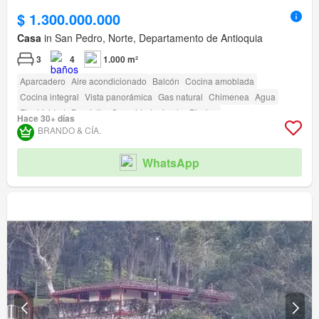
$ 1.300.000.000
Casa
in San Pedro, Norte, Departamento de Antioquia
3
4
1.000 m²
Aparcadero
Aire acondicionado
Balcón
Cocina amoblada
Cocina integral
Vista panorámica
Gas natural
Chimenea
Agua
Electricidad
Depósito
Seguridad privada
Piscina
Hace 30+ días
Acceso para personas con discapacidad
BRANDO & CÍA.
WhatsApp