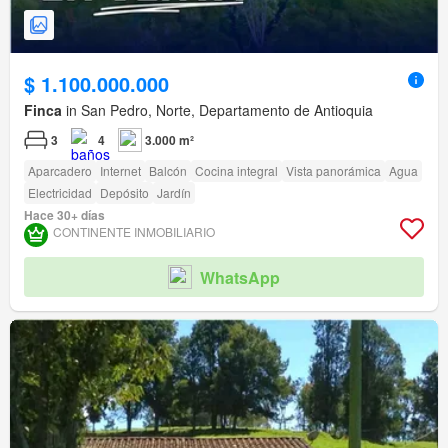
$ 1.100.000.000
Finca
in San Pedro, Norte, Departamento de Antioquia
3
4
3.000 m²
Aparcadero
Internet
Balcón
Cocina integral
Vista panorámica
Agua
Electricidad
Depósito
Jardín
Hace 30+ días
CONTINENTE INMOBILIARIO
WhatsApp