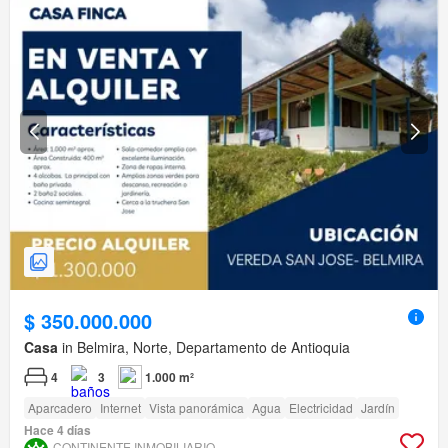
$ 350.000.000
Casa
in Belmira, Norte, Departamento de Antioquia
4
3
1.000 m²
Aparcadero
Internet
Vista panorámica
Agua
Electricidad
Jardín
Hace 4 días
CONTINENTE INMOBILIARIO