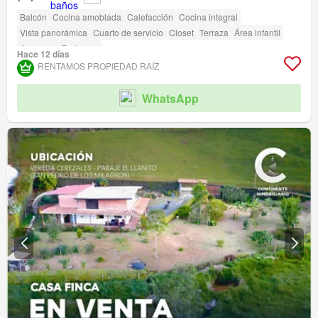
Balcón
Cocina amoblada
Calefacción
Cocina integral
Vista panorámica
Cuarto de servicio
Closet
Terraza
Área infantil
Ascensor
Barbecue
Hace 12 días
RENTAMOS PROPIEDAD RAÍZ
WhatsApp