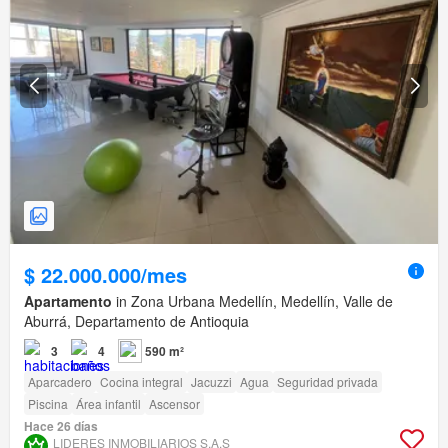
$ 22.000.000/mes
Apartamento
in Zona Urbana Medellín, Medellín, Valle de
Aburrá, Departamento de Antioquia
3
4
590 m²
Aparcadero
Cocina integral
Jacuzzi
Agua
Seguridad privada
Piscina
Área infantil
Ascensor
Hace 26 días
LIDERES INMOBILIARIOS S.A.S