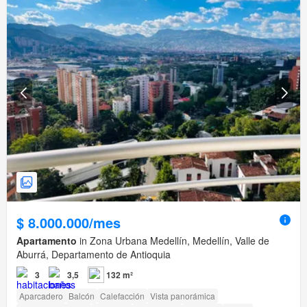
$ 8.000.000/mes
Apartamento
in Zona Urbana Medellín, Medellín, Valle de
Aburrá, Departamento de Antioquia
3
3,5
132 m²
Aparcadero
Balcón
Calefacción
Vista panorámica