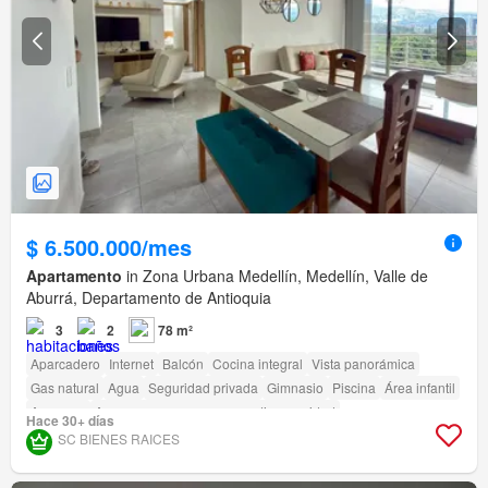
$ 6.500.000/mes
Apartamento
in Zona Urbana Medellín, Medellín, Valle de
Aburrá, Departamento de Antioquia
3
2
78 m²
Aparcadero
Internet
Balcón
Cocina integral
Vista panorámica
Gas natural
Agua
Seguridad privada
Gimnasio
Piscina
Área infantil
Ascensor
Acceso para personas con discapacidad
Hace 30+ días
SC BIENES RAICES