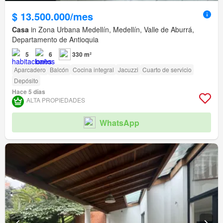
$ 13.500.000/mes
Casa
in Zona Urbana Medellín, Medellín, Valle de Aburrá,
Departamento de Antioquia
5
6
330 m²
Aparcadero
Balcón
Cocina integral
Jacuzzi
Cuarto de servicio
Depósito
Hace 5 días
ALTA PROPIEDADES
WhatsApp