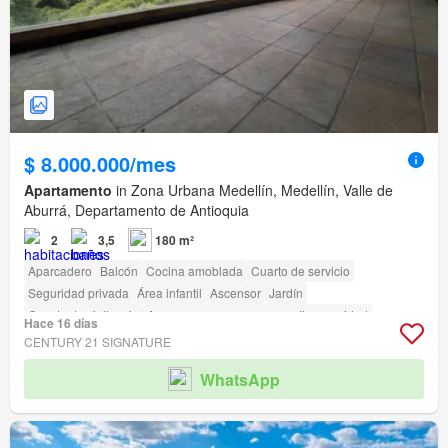
$ 8.000.000/mes
Apartamento
in Zona Urbana Medellín, Medellín, Valle de
Aburrá, Departamento de Antioquia
2
3,5
180 m²
Aparcadero
Balcón
Cocina amoblada
Cuarto de servicio
Seguridad privada
Área infantil
Ascensor
Jardín
Caseta de vigilancia
Acceso para personas con discapacidad
Hace 16 días
CENTURY 21 SIGNATURE
WhatsApp