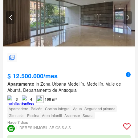
$ 12.500.000/mes
Apartamento
in Zona Urbana Medellín, Medellín, Valle de
Aburrá, Departamento de Antioquia
3
4
168 m²
Aparcadero
Balcón
Cocina integral
Agua
Seguridad privada
Gimnasio
Piscina
Área infantil
Ascensor
Sauna
Hace 7 días
LIDERES INMOBILIARIOS S.A.S