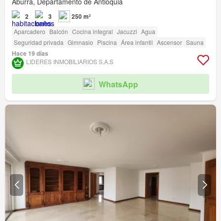
Aburrá, Departamento de Antioquia
2
3
250 m²
Aparcadero
Balcón
Cocina integral
Jacuzzi
Agua
Seguridad privada
Gimnasio
Piscina
Área infantil
Ascensor
Sauna
Hace 19 días
LIDERES INMOBILIARIOS S.A.S
WhatsApp