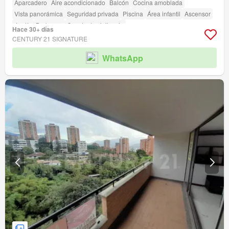
Aparcadero
Aire acondicionado
Balcón
Cocina amoblada
Vista panorámica
Seguridad privada
Piscina
Área infantil
Ascensor
Jardín
Barbecue
Caseta de vigilancia
Hace 30+ días
Acceso para personas con discapacidad
CENTURY 21 SIGNATURE
WhatsApp