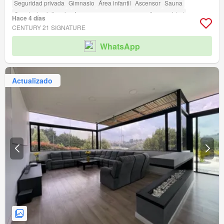
Seguridad privada
Gimnasio
Área infantil
Ascensor
Sauna
Caseta de vigilancia
Acceso para personas con discapacidad
Hace 4 días
CENTURY 21 SIGNATURE
WhatsApp
Actualizado