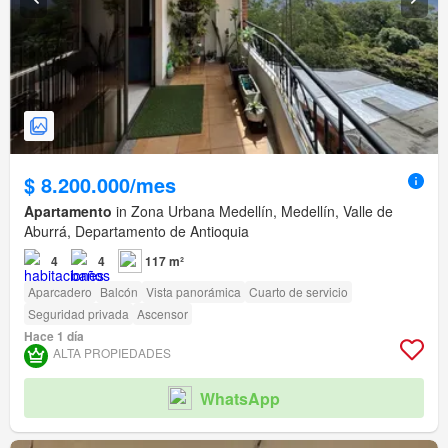
$ 8.200.000/mes
Apartamento
in Zona Urbana Medellín, Medellín, Valle de
Aburrá, Departamento de Antioquia
4
4
117 m²
Aparcadero
Balcón
Vista panorámica
Cuarto de servicio
Seguridad privada
Ascensor
Hace 1 día
ALTA PROPIEDADES
WhatsApp