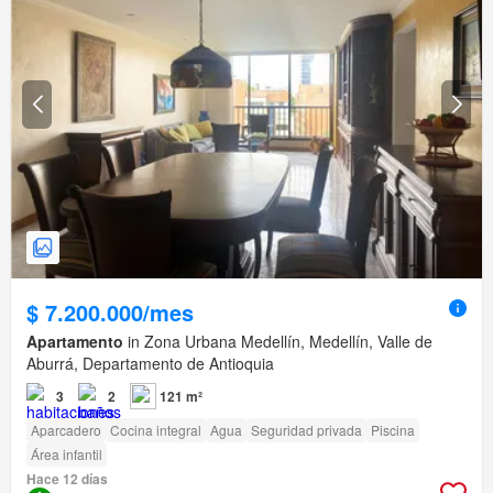
$ 7.200.000/mes
Apartamento
in Zona Urbana Medellín, Medellín, Valle de
Aburrá, Departamento de Antioquia
3
2
121 m²
Aparcadero
Cocina integral
Agua
Seguridad privada
Piscina
Área infantil
Hace 12 días