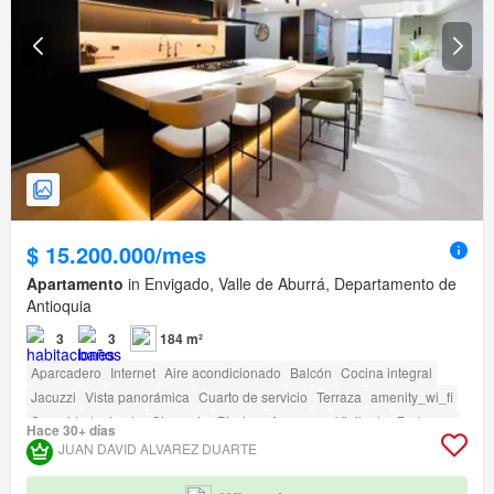
$ 15.200.000/mes
Apartamento
in Envigado, Valle de Aburrá, Departamento de
Antioquia
3
3
184 m²
Aparcadero
Internet
Aire acondicionado
Balcón
Cocina integral
Jacuzzi
Vista panorámica
Cuarto de servicio
Terraza
amenity_wi_fi
Seguridad privada
Gimnasio
Piscina
Ascensor
Vigilante
Barbecue
Hace 30+ días
Caseta de vigilancia
JUAN DAVID ALVAREZ DUARTE