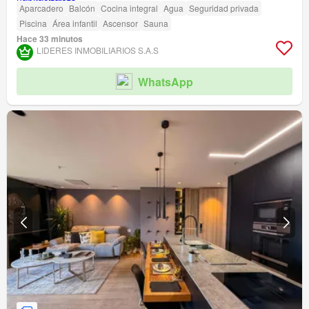
Aparcadero
Balcón
Cocina integral
Agua
Seguridad privada
Piscina
Área infantil
Ascensor
Sauna
Hace 33 minutos
LIDERES INMOBILIARIOS S.A.S
WhatsApp