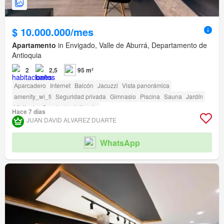
$ 10.000.000/mes
Apartamento
in Envigado, Valle de Aburrá, Departamento de
Antioquia
2
2,5
95 m²
Aparcadero
Internet
Balcón
Jacuzzi
Vista panorámica
amenity_wi_fi
Seguridad privada
Gimnasio
Piscina
Sauna
Jardín
Vigilante
Caseta de vigilancia
Hace 7 días
JUAN DAVID ALVAREZ DUARTE
WhatsApp