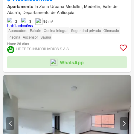
Apartamento
in Zona Urbana Medellín, Medellín, Valle de
Aburrá, Departamento de Antioquia
2
3
95 m²
Aparcadero
Balcón
Cocina integral
Seguridad privada
Gimnasio
Piscina
Ascensor
Sauna
Hace 26 días
LIDERES INMOBILIARIOS S.A.S
WhatsApp