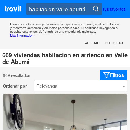
Tus favoritos
Usamos cookies para personalizar tu experiencia en Trovit, analizar el tráfico
y mostrarte contenido y anuncios personalizados. Si continúas navegando o
aceptas este aviso, disfrutarás de una experiencia mejorada.
Más información
ACEPTAR
BLOQUEAR
669 viviendas habitacion en arriendo en Valle
de Aburrá
Filtros
669 resultados
Ordenar por