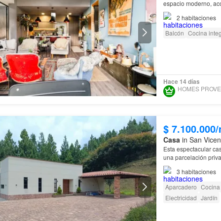
espacio moderno, aco
apartamento de 95 m²
2
habitaciones
Balcón
Cocina integ
Hace 14 días
$ 7.100.000
Casa
in San Vicen
Esta espectacular cas
una parcelación priv
45 min 
3
habitaciones
Aparcadero
Cocina 
Electricidad
Jardín