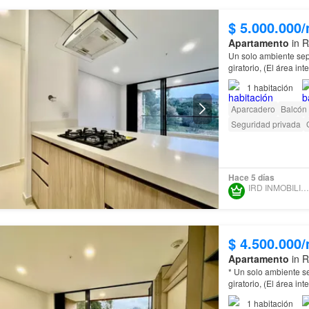
$ 5.000.000
Apartamento
in R
Un solo ambiente sep
giratorio, (El área int
integral concepto abi
1
habitación
Aparcadero
Balcón
Seguridad privada
Hace 5 días
IRD INMOBILIARIA SAS
$ 4.500.000
Apartamento
in R
* Un solo ambiente s
giratorio, (El área int
concepto abierto; co
1
habitación