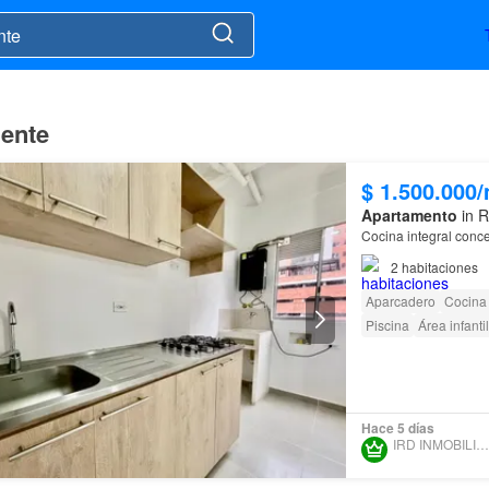
iente
$ 1.500.000
Apartamento
in R
Cocina integral conc
2
habitaciones
Aparcadero
Cocina 
Piscina
Área infantil
Hace 5 días
IRD INMOBILIARIA SAS