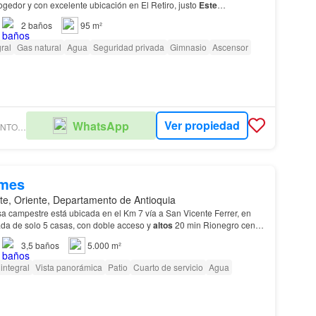
gedor y con excelente ubicación en El Retiro, justo
Este
 se destaca por sus techos de 4 metros de altu…
2
baños
95 m²
ral
Gas natural
Agua
Seguridad privada
Gimnasio
Ascensor
Ver propiedad
WhatsApp
HOMES PROVENTO INMOBILIARIA
/mes
te, Oriente, Departamento de Antioquia
a campestre está ubicada en el Km 7 vía a San Vicente Ferrer, en
ada de solo 5 casas, con doble acceso y
altos
20 min Rionegro centro
Medellín Una propiedad ideal para…
3,5
baños
5.000 m²
integral
Vista panorámica
Patio
Cuarto de servicio
Agua