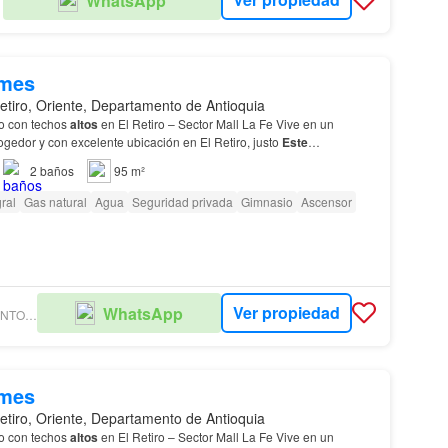
WhatsApp
/mes
etiro, Oriente, Departamento de Antioquia
o con techos
altos
en El Retiro – Sector Mall La Fe Vive en un
gedor y con excelente ubicación en El Retiro, justo
Este
 se destaca por sus techos de 4 metros de altu…
2
baños
95 m²
ral
Gas natural
Agua
Seguridad privada
Gimnasio
Ascensor
Ver propiedad
WhatsApp
HOMES PROVENTO INMOBILIARIA
/mes
etiro, Oriente, Departamento de Antioquia
o con techos
altos
en El Retiro – Sector Mall La Fe Vive en un