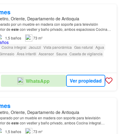
/mes
etiro, Oriente, Departamento de Antioquia
arado por un mueble en madera con soporte para televisión
erior de
este
con vestier y baño privado, ambos espaciosos Cocina
erto; con gabinetes
superiores
e infe…
1,5
baños
73 m²
Cocina integral
Jacuzzi
Vista panorámica
Gas natural
Agua
Gimnasio
Área infantil
Ascensor
Sauna
Caseta de vigilancia
Ver propiedad
WhatsApp
/mes
etiro, Oriente, Departamento de Antioquia
eparado por un mueble en madera con soporte para televisión
erior de
este
con vestier y baño privado, ambos Cocina integral
n gabinetes
superiores
e inferiores…
1,5
baños
73 m²