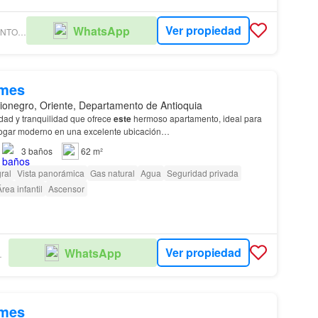
Ver propiedad
WhatsApp
HOMES PROVENTO INMOBILIARIA
/mes
ionegro, Oriente, Departamento de Antioquia
dad y tranquilidad que ofrece
este
hermoso apartamento, ideal para
ogar moderno en una excelente ubicación…
3
baños
62 m²
ral
Vista panorámica
Gas natural
Agua
Seguridad privada
rea infantil
Ascensor
Ver propiedad
WhatsApp
IARIA
/mes