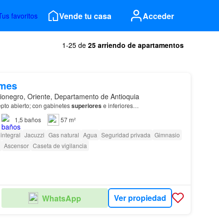
Vende tu casa
Acceder
Tus favoritos
1-25 de
25 arriendo de apartamentos
/mes
ionegro, Oriente, Departamento de Antioquia
epto abierto; con gabinetes
superiores
e inferiores…
1,5
baños
57 m²
integral
Jacuzzi
Gas natural
Agua
Seguridad privada
Gimnasio
Ascensor
Caseta de vigilancia
Ver propiedad
WhatsApp