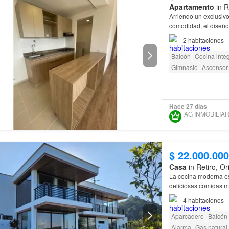
Apartamento
in R
Arriendo un exclusiv
comodidad, el diseño 
todo el proceso de a
2
habitaciones
Balcón
Cocina integ
Gimnasio
Ascensor
Hace 27 días
$ 22.000.00
Casa
in Retiro, O
La cocina moderna e
deliciosas comidas mi
impresionante hogar
4
habitaciones
Aparcadero
Balcón
Alarma
Gas natural