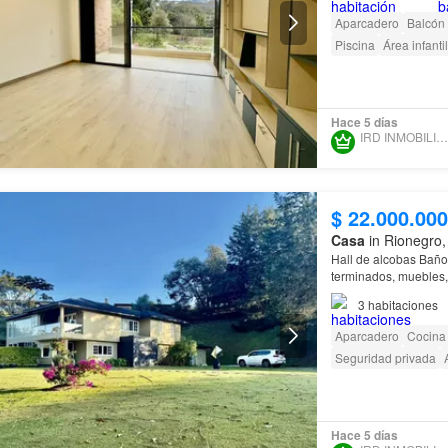
Aparcadero
Balcón
Piscina
Área infantil
Hace 5 días
IRD INMOBILIARIA SAS
$ 22.000.00
Casa
in Rionegro,
Hall de alcobas Baño Social Cocina integral, concepto abierto, con acabados, totalmente
terminados, muebles
chimenea, amplios ve
3
habitaciones
Aparcadero
Cocina 
Seguridad privada
Hace 5 días