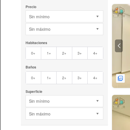
Precio
Sin mínimo
Sin máximo
Habitaciones
0+
1+
2+
3+
4+
Baños
0+
1+
2+
3+
4+
Superficie
Sin mínimo
Sin máximo