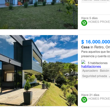
Sauna
Barbecue
Hace 5 días
$ 16.000.00
Casa
in Retiro, O
Para aquellos que ti
presencia y cuenta c
5
habitaciones
Aparcadero
Balcón
Seguridad privada
Hace 21 días