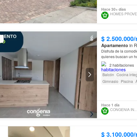
Hace 30+ días
$ 2.500.000
Apartamento
in R
Disfruta de la comodi
quienes buscan un h
2
habitaciones
Balcón
Cocina integ
Gimnasio
Piscina
Á
Hace 1 día
CONGENIA INMOBIL
$ 3.100.000