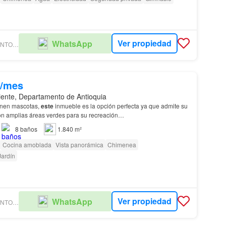
Ver propiedad
WhatsApp
HOMES PROVENTO INMOBILIARIA
0/mes
riente, Departamento de Antioquia
enen mascotas,
este
inmueble es la opción perfecta ya que admite su
on amplias áreas verdes para su recreación…
8
baños
1.840 m²
Cocina amoblada
Vista panorámica
Chimenea
Jardín
Ver propiedad
WhatsApp
HOMES PROVENTO INMOBILIARIA