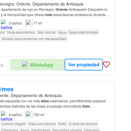
ionegro, Oriente, Departamento de Antioquia
o apartamento de lujo en Rionegro,
Oriente
Antioqueño Descubre la
y la tranquilidad que ofrece
este
espectacular profesional durante
rrendamiento. • Atención person…
3
baños
77 m²
ral
Vista panorámica
Gas natural
Agua
Seguridad privada
Acceso para personas con discapacidad
Ver propiedad
WhatsApp
AG INMOBILIARIA MEDELLÍN SAS
0/mes
riente, Departamento de Antioquia
stá equipada con los más
altos
estándares, permitiéndote preparar
entras disfrutas de las vistas al paisaje circundante
Este
 se encuentra en un lote de 11700 m2 que…
4
baños
750 m²
Cocina integral
Vista panorámica
Patio
Cuarto de servicio
Chimenea
Agua
Electricidad
Seguridad privada
Gimnasio