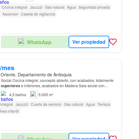
Cocina integral
Jacuzzi
Gas natural
Agua
Seguridad privada
Ascensor
Caseta de vigilancia
Ver propiedad
WhatsApp
0/mes
 Oriente, Departamento de Antioquia
,
superiores
e inferiores, acabados en Madera Sala social con
ntanales, piso, techo de pared a pa…
4,5
baños
5.000 m²
integral
Jacuzzi
Cuarto de servicio
Gas natural
Agua
Terraza
Área infantil
Ver propiedad