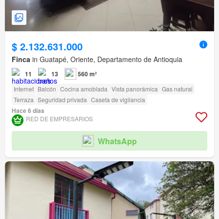
$ 2.132.631.000
Finca
in Guatapé, Oriente, Departamento de Antioquia
11
13
560 m²
Internet
Balcón
Cocina amoblada
Vista panorámica
Gas natural
Terraza
Seguridad privada
Caseta de vigilancia
Hace 6 días
RED DE EMPRESARIOS
WhatsApp