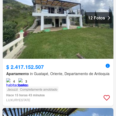
12 Fotos
$ 2.417.152.507
Apartamento
in Guatapé, Oriente, Departamento de Antioquia
4
3
Jacuzzi
Completamente amoblado
Hace 15 horas 43 minutos
LUXURYESTATE