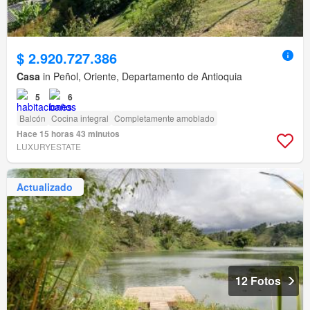
$ 2.920.727.386
Casa
in Peñol, Oriente, Departamento de Antioquia
5
6
Balcón
Cocina integral
Completamente amoblado
Hace 15 horas 43 minutos
LUXURYESTATE
Actualizado
12 Fotos