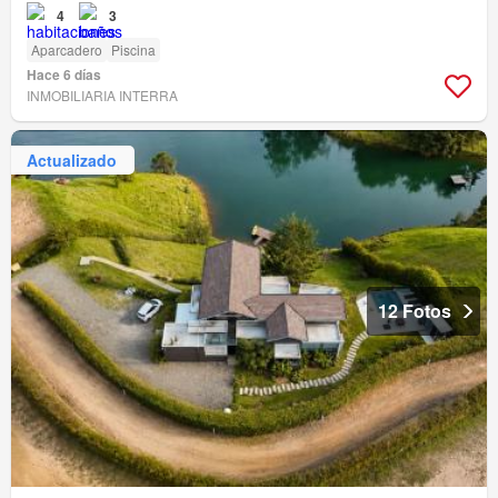
4
3
Aparcadero
Piscina
Hace 6 días
INMOBILIARIA INTERRA
Actualizado
12 Fotos