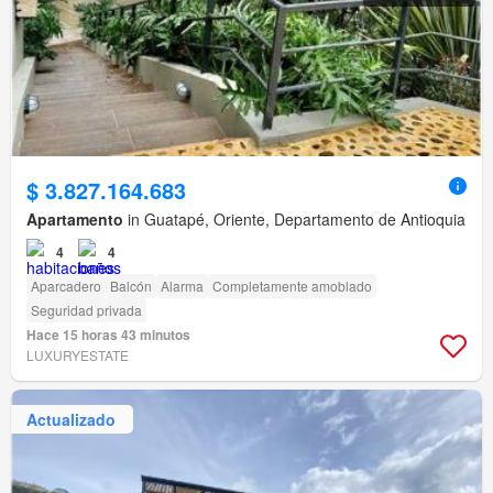
$ 3.827.164.683
Apartamento
in Guatapé, Oriente, Departamento de Antioquia
4
4
Aparcadero
Balcón
Alarma
Completamente amoblado
Seguridad privada
Hace 15 horas 43 minutos
LUXURYESTATE
Actualizado