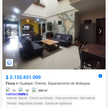
$ 2.132.631.000
Finca
in Guatapé, Oriente, Departamento de Antioquia
11
13
560 m²
Internet
Balcón
Cocina amoblada
Vista panorámica
Gas natural
Terraza
Seguridad privada
Caseta de vigilancia