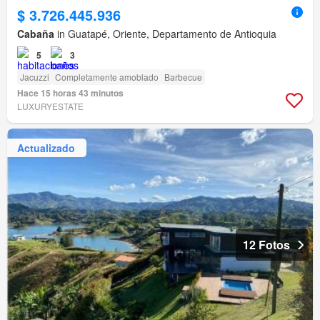
$ 3.726.445.936
Cabaña
in Guatapé, Oriente, Departamento de Antioquia
5
3
Jacuzzi
Completamente amoblado
Barbecue
Hace 15 horas 43 minutos
LUXURYESTATE
Actualizado
12 Fotos