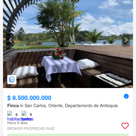
$ 8.500.000.000
Finca
in San Carlos, Oriente, Departamento de Antioquia
9
9
Hace 6 días
BROKER PROPIEDAD RAIZ