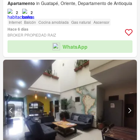
Apartamento
in Guatapé, Oriente, Departamento de Antioquia
2
2
Internet
Balcón
Cocina amoblada
Gas natural
Ascensor
Hace 6 días
BROKER PROPIEDAD RAIZ
WhatsApp