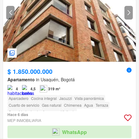
$ 1.850.000.000
Apartamento
in Usaquén, Bogotá
4
4,5
319 m²
Aparcadero
Cocina integral
Jacuzzi
Vista panorámica
Cuarto de servicio
Gas natural
Chimenea
Agua
Terraza
Seguridad privada
Ascensor
Vigilante
Hace 6 días
Acceso para personas con discapacidad
MEP INMOBILIARIA
WhatsApp