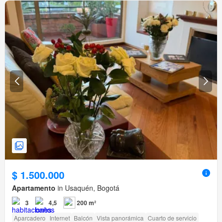
$ 1.500.000
Apartamento
in Usaquén, Bogotá
3
4,5
200 m²
Aparcadero
Internet
Balcón
Vista panorámica
Cuarto de servicio