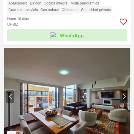
Aparcadero
Balcón
Cocina integral
Vista panorámica
Cuarto de servicio
Gas natural
Chimenea
Seguridad privada
Ascensor
Barbecue
Cancha de tenis
Hace 10 días
URBIZ
WhatsApp