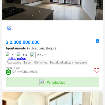
$ 2.300.000.000
Apartamento
in Usaquén, Bogotá
3
2,5
150 m²
Aparcadero
Balcón
Chimenea
Seguridad privada
Ascensor
Hace 1 día
G7 INMOBILIARIOS
WhatsApp