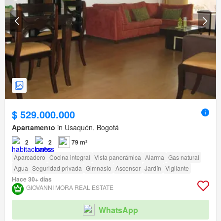
$ 529.000.000
Apartamento
in Usaquén, Bogotá
2
2
79 m²
Aparcadero
Cocina integral
Vista panorámica
Alarma
Gas natural
Agua
Seguridad privada
Gimnasio
Ascensor
Jardín
Vigilante
Hace 30+ días
GIOVANNI MORA REAL ESTATE
WhatsApp