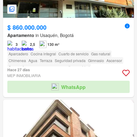
$ 860.000.000
Apartamento
in Usaquén, Bogotá
3
2,5
130 m²
Aparcadero
Cocina integral
Cuarto de servicio
Gas natural
Chimenea
Agua
Terraza
Seguridad privada
Gimnasio
Ascensor
Sauna
Acceso para personas con discapacidad
Hace 27 días
MEP INMOBILIARIA
WhatsApp