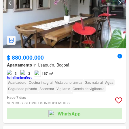
$ 880.000.000
Apartamento
in Usaquén, Bogotá
3
3
167 m²
Aparcadero
Cocina integral
Vista panorámica
Gas natural
Agua
Seguridad privada
Ascensor
Vigilante
Caseta de vigilancia
Acceso para personas con discapacidad
Hace 7 días
VENTAS Y SERVICIOS INMOBILIARIOS
WhatsApp