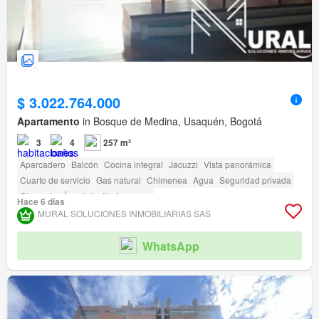
$ 3.022.764.000
Apartamento
in Bosque de Medina, Usaquén, Bogotá
3
4
257 m²
Aparcadero
Balcón
Cocina integral
Jacuzzi
Vista panorámica
Cuarto de servicio
Gas natural
Chimenea
Agua
Seguridad privada
Gimnasio
Área infantil
Ascensor
Hace 6 días
MURAL SOLUCIONES INMOBILIARIAS SAS
WhatsApp