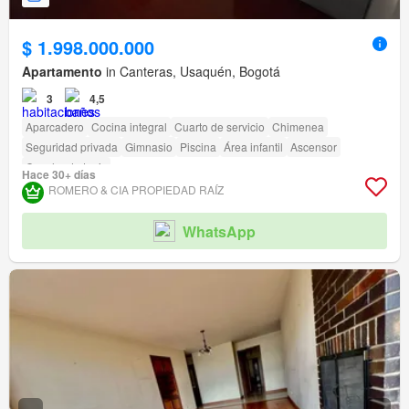
$ 1.998.000.000
Apartamento
in Canteras, Usaquén, Bogotá
3
4,5
Aparcadero
Cocina integral
Cuarto de servicio
Chimenea
Seguridad privada
Gimnasio
Piscina
Área infantil
Ascensor
Cancha de tenis
Hace 30+ días
ROMERO & CIA PROPIEDAD RAÍ­Z
WhatsApp