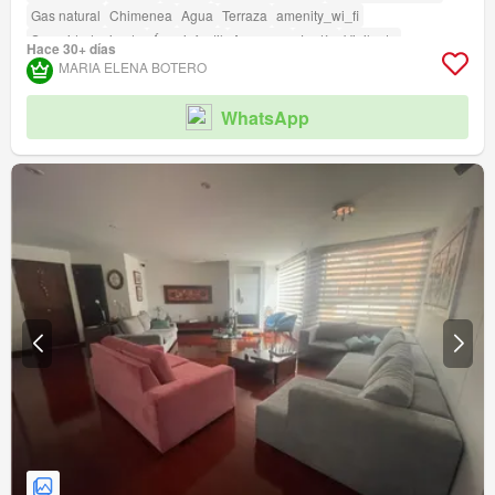
Gas natural
Chimenea
Agua
Terraza
amenity_wi_fi
Seguridad privada
Área infantil
Ascensor
Jardín
Vigilante
Hace 30+ días
Acceso para personas con discapacidad
Cancha de tenis
MARIA ELENA BOTERO
WhatsApp