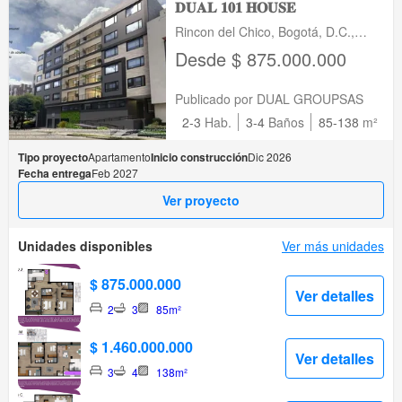
𝐃𝐔𝐀𝐋 𝟏𝟎𝟏 𝐇𝐎𝐔𝐒𝐄
Rincon del Chico, Bogotá, D.C.,
Bogotá, D.C., Bogotá, D.C.
Desde $ 875.000.000
Publicado por DUAL GROUPSAS
2-3
Hab.
3-4
Baños
85-138
m²
Tipo proyecto
Apartamento
Inicio construcción
Dic 2026
Fecha entrega
Feb 2027
Ver proyecto
Unidades disponibles
Ver más unidades
$ 875.000.000
Ver detalles
2
3
85m²
$ 1.460.000.000
Ver detalles
3
4
138m²