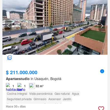
$ 211.000.000
Apartaestudio
in Usaquén, Bogotá
1
1
32 m²
Cocina integral
Vista panorámica
Gas natural
Agua
Seguridad privada
Gimnasio
Ascensor
Jardín
Acceso para personas con discapacidad
Hace 30+ días