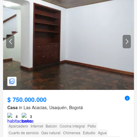
$ 750.000.000
Casa
in Las Acacias, Usaquén, Bogotá
4
3
Aparcadero
Internet
Balcón
Cocina integral
Patio
Cuarto de servicio
Gas natural
Chimenea
Estudio
Agua