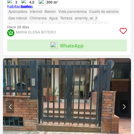
3
4,5
200 m²
Aparcadero
Internet
Balcón
Vista panorámica
Cuarto de servicio
Gas natural
Chimenea
Agua
Terraza
amenity_wi_fi
Seguridad privada
Área infantil
Ascensor
Jardín
Vigilante
Hace 28 días
Acceso para personas con discapacidad
Cancha de tenis
MARIA ELENA BOTERO
WhatsApp