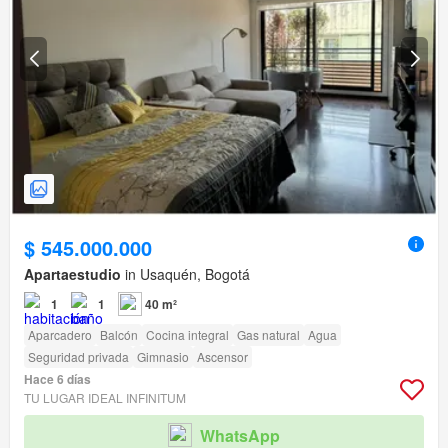
$ 545.000.000
Apartaestudio
in Usaquén, Bogotá
1
1
40 m²
Aparcadero
Balcón
Cocina integral
Gas natural
Agua
Seguridad privada
Gimnasio
Ascensor
Hace 6 días
TU LUGAR IDEAL INFINITUM
WhatsApp