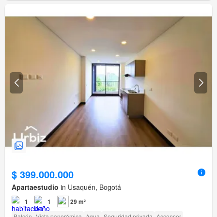
$ 399.000.000
Apartaestudio
in Usaquén, Bogotá
1
1
29 m²
Balcón
Vista panorámica
Agua
Seguridad privada
Ascensor