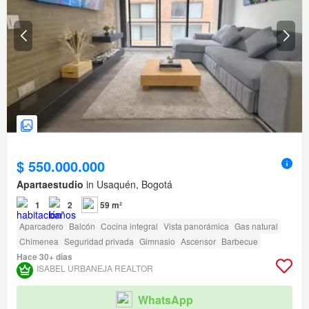
$ 550.000.000
Apartaestudio
in Usaquén, Bogotá
1
2
59 m²
Aparcadero
Balcón
Cocina integral
Vista panorámica
Gas natural
Chimenea
Seguridad privada
Gimnasio
Ascensor
Barbecue
Hace 30+ días
ISABEL URBANEJA REALTOR
WhatsApp