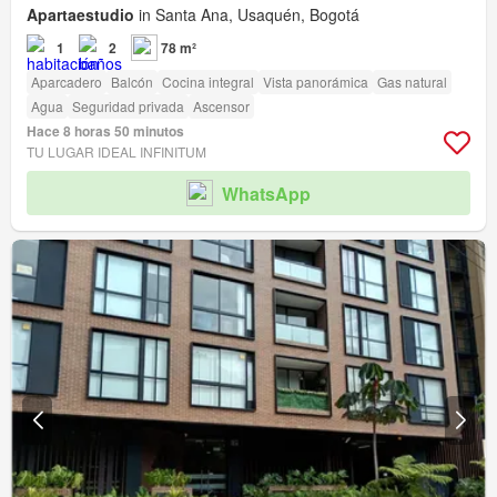
Apartaestudio
in Santa Ana, Usaquén, Bogotá
1
2
78 m²
Aparcadero
Balcón
Cocina integral
Vista panorámica
Gas natural
Agua
Seguridad privada
Ascensor
Hace 8 horas 50 minutos
TU LUGAR IDEAL INFINITUM
WhatsApp