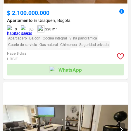
$ 2.100.000.000
Apartamento
in Usaquén, Bogotá
3
3,5
220 m²
Aparcadero
Balcón
Cocina integral
Vista panorámica
Cuarto de servicio
Gas natural
Chimenea
Seguridad privada
Ascensor
Barbecue
Cancha de tenis
Hace 8 días
URBIZ
WhatsApp