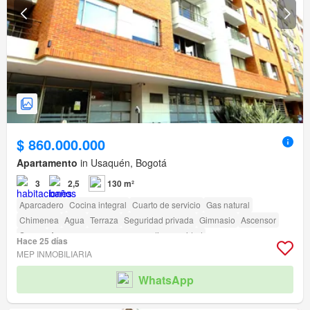
$ 860.000.000
Apartamento
in Usaquén, Bogotá
3
2,5
130 m²
Aparcadero
Cocina integral
Cuarto de servicio
Gas natural
Chimenea
Agua
Terraza
Seguridad privada
Gimnasio
Ascensor
Sauna
Acceso para personas con discapacidad
Hace 25 días
MEP INMOBILIARIA
WhatsApp