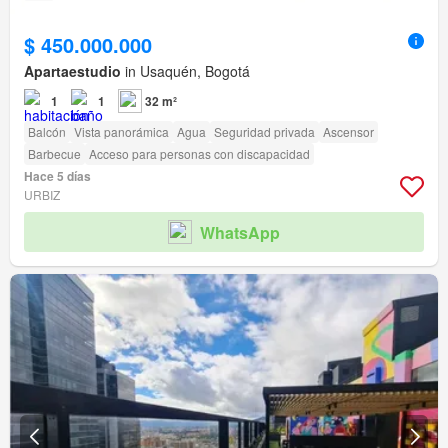
$ 450.000.000
Apartaestudio
in Usaquén, Bogotá
1
1
32 m²
Balcón
Vista panorámica
Agua
Seguridad privada
Ascensor
Barbecue
Acceso para personas con discapacidad
Hace 5 días
URBIZ
WhatsApp