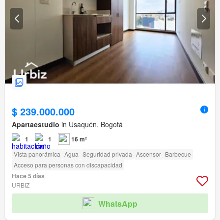
$ 239.000.000
Apartaestudio
in Usaquén, Bogotá
1
1
16 m²
Vista panorámica
Agua
Seguridad privada
Ascensor
Barbecue
Acceso para personas con discapacidad
Hace 5 días
URBIZ
WhatsApp