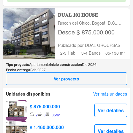
𝐃𝐔𝐀𝐋 𝟏𝟎𝟏 𝐇𝐎𝐔𝐒𝐄
Rincon del Chico, Bogotá, D.C.,
Bogotá, D.C., Bogotá, D.C.
Desde $ 875.000.000
Publicado por DUAL GROUPSAS
2-3
Hab.
3-4
Baños
85-138
m²
Tipo proyecto
Apartamento
Inicio construcción
Dic 2026
Fecha entrega
Feb 2027
Ver proyecto
Unidades disponibles
Ver más unidades
$ 875.000.000
Ver detalles
2
3
85m²
$ 1.460.000.000
Ver detalles