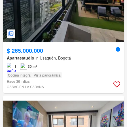
$ 265.000.000
Apartaestudio
in Usaquén, Bogotá
1
30 m²
Cocina integral
Vista panorámica
Hace 30+ días
CASAS EN LA SABANA