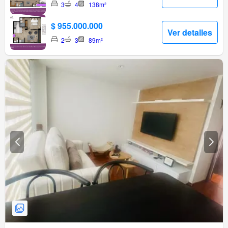
3
4
138m²
$ 955.000.000
Ver detalles
2
3
89m²