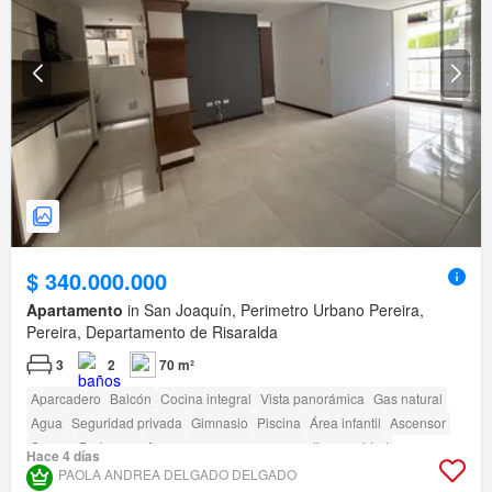
$ 340.000.000
Apartamento
in San Joaquín, Perimetro Urbano Pereira,
Pereira, Departamento de Risaralda
3
2
70 m²
Aparcadero
Balcón
Cocina integral
Vista panorámica
Gas natural
Agua
Seguridad privada
Gimnasio
Piscina
Área infantil
Ascensor
Sauna
Barbecue
Acceso para personas con discapacidad
Hace 4 días
PAOLA ANDREA DELGADO DELGADO