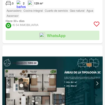
3
2
129 m²
Aparcadero
Cocina integral
Cuarto de servicio
Gas natural
Agua
Ascensor
Hace 30+ días
IS 54 INMOBILIARIA
WhatsApp