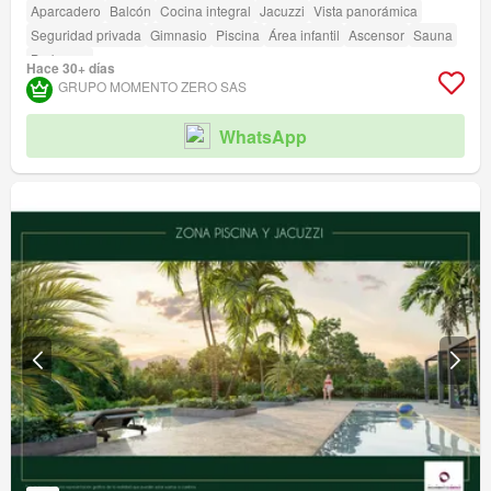
Aparcadero
Balcón
Cocina integral
Jacuzzi
Vista panorámica
Seguridad privada
Gimnasio
Piscina
Área infantil
Ascensor
Sauna
Barbecue
Hace 30+ días
GRUPO MOMENTO ZERO SAS
WhatsApp