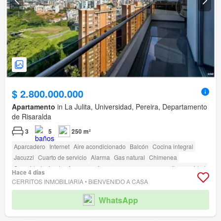
$ 2.800.000.000
Apartamento
in La Julita, Universidad, Pereira, Departamento
de Risaralda
3
5
250 m²
Aparcadero
Internet
Aire acondicionado
Balcón
Cocina integral
Jacuzzi
Cuarto de servicio
Alarma
Gas natural
Chimenea
Seguridad privada
Ascensor
Acceso para personas con discapacidad
Hace 4 días
CERRITOS INMOBILIARIA • BIENVENIDO A CASA
WhatsApp