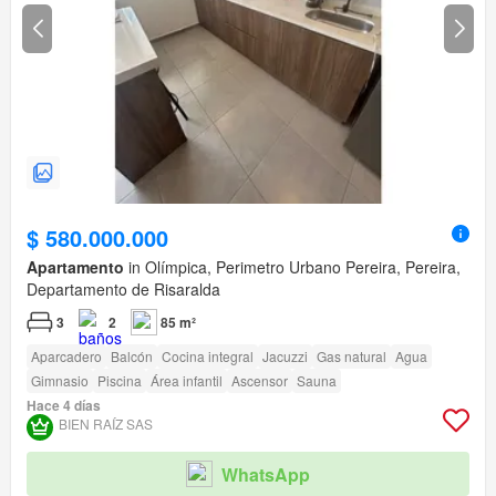
$ 580.000.000
Apartamento
in Olímpica, Perimetro Urbano Pereira, Pereira,
Departamento de Risaralda
3
2
85 m²
Aparcadero
Balcón
Cocina integral
Jacuzzi
Gas natural
Agua
Gimnasio
Piscina
Área infantil
Ascensor
Sauna
Hace 4 días
BIEN RAÍZ SAS
WhatsApp