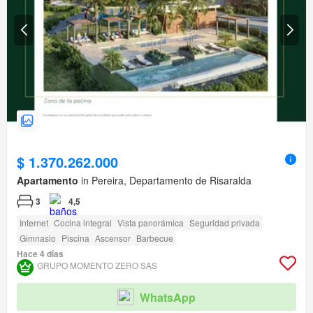
$ 1.370.262.000
Apartamento
in Pereira, Departamento de Risaralda
3
4,5
Internet
Cocina integral
Vista panorámica
Seguridad privada
Gimnasio
Piscina
Ascensor
Barbecue
Hace 4 días
GRUPO MOMENTO ZERO SAS
WhatsApp