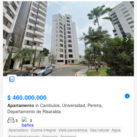
$ 460.000.000
Apartamento
in Cambulos, Universidad, Pereira,
Departamento de Risaralda
3
3
Aparcadero
Cocina integral
Vista panorámica
Gas natural
Agua
Seguridad privada
Gimnasio
Ascensor