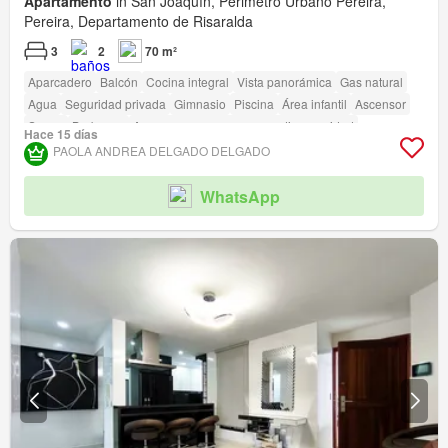
Apartamento
in San Joaquín, Perimetro Urbano Pereira,
Pereira, Departamento de Risaralda
3
2
70 m²
Aparcadero
Balcón
Cocina integral
Vista panorámica
Gas natural
Agua
Seguridad privada
Gimnasio
Piscina
Área infantil
Ascensor
Sauna
Barbecue
Acceso para personas con discapacidad
Hace 15 días
PAOLA ANDREA DELGADO DELGADO
WhatsApp