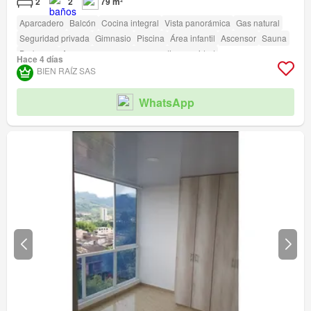
2
2
79 m²
Aparcadero
Balcón
Cocina integral
Vista panorámica
Gas natural
Seguridad privada
Gimnasio
Piscina
Área infantil
Ascensor
Sauna
Barbecue
Acceso para personas con discapacidad
Hace 4 días
BIEN RAÍZ SAS
WhatsApp