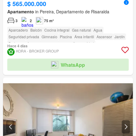
$ 565.000.000
Apartamento
in Pereira, Departamento de Risaralda
3
2
75 m²
Aparcadero
Balcón
Cocina integral
Gas natural
Agua
Seguridad privada
Gimnasio
Piscina
Área infantil
Ascensor
Jardín
Barbecue
Acceso para personas con discapacidad
Hace 4 días
KORA - BROKER GROUP
WhatsApp