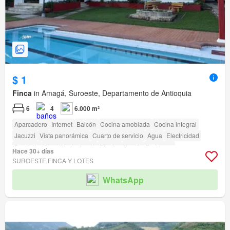
$ 1
Finca
in Amagá, Suroeste, Departamento de Antioquia
6
4
6.000 m²
Aparcadero
Internet
Balcón
Cocina amoblada
Cocina integral
Jacuzzi
Vista panorámica
Cuarto de servicio
Agua
Electricidad
Depósito
Seguridad privada
Piscina
Jardín
Barbecue
Hace 30+ días
SUROESTE FINCA Y LOTES
WhatsApp