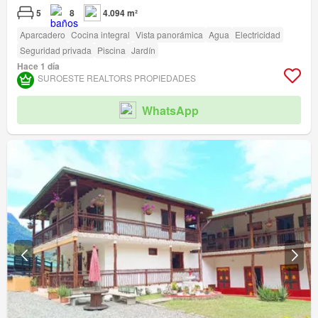
5
8
4.094 m²
Aparcadero
Cocina integral
Vista panorámica
Agua
Electricidad
Seguridad privada
Piscina
Jardín
Hace 1 día
SUROESTE REALTORS PROPIEDADES
WhatsApp