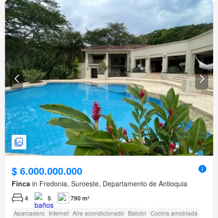
$ 6.000.000.000
Finca
in Fredonia, Suroeste, Departamento de Antioquia
4
5
790 m²
Aparcadero
Internet
Aire acondicionado
Balcón
Cocina amoblada