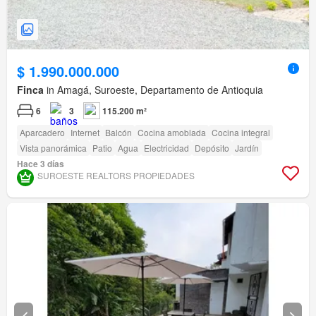
$ 1.990.000.000
Finca
in Amagá, Suroeste, Departamento de Antioquia
6
3
115.200 m²
Aparcadero
Internet
Balcón
Cocina amoblada
Cocina integral
Vista panorámica
Patio
Agua
Electricidad
Depósito
Jardín
Hace 3 días
SUROESTE REALTORS PROPIEDADES