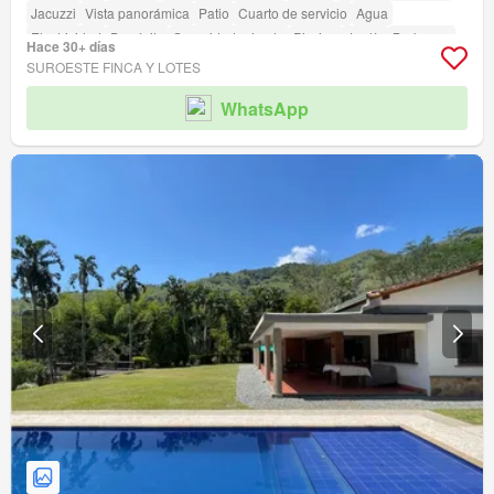
Jacuzzi
Vista panorámica
Patio
Cuarto de servicio
Agua
Electricidad
Depósito
Seguridad privada
Piscina
Jardín
Barbecue
Hace 30+ días
SUROESTE FINCA Y LOTES
WhatsApp