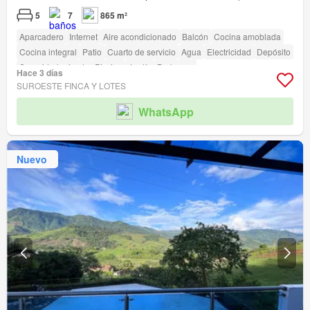
5
7
865 m²
Aparcadero
Internet
Aire acondicionado
Balcón
Cocina amoblada
Cocina integral
Patio
Cuarto de servicio
Agua
Electricidad
Depósito
Seguridad privada
Piscina
Jardín
Barbecue
Hace 3 días
SUROESTE FINCA Y LOTES
WhatsApp
Nuevo