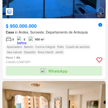
$ 950.000.000
Casa
in Andes, Suroeste, Departamento de Antioquia
5
5
400 m²
Aparcadero
Balcón
Cocina integral
Patio
Cuarto de servicio
Gas natural
Depósito
Área infantil
Jardín
Hace 1 día
CASAS CONFORT
WhatsApp