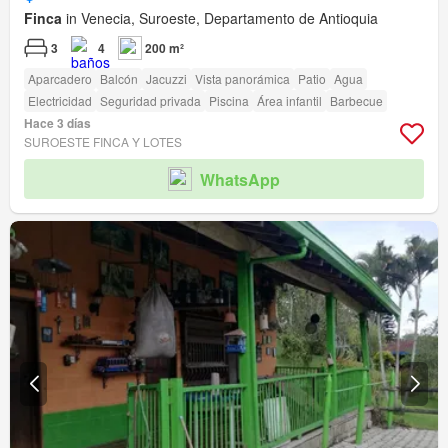
Finca
in Venecia, Suroeste, Departamento de Antioquia
3
4
200 m²
Aparcadero
Balcón
Jacuzzi
Vista panorámica
Patio
Agua
Electricidad
Seguridad privada
Piscina
Área infantil
Barbecue
Hace 3 días
SUROESTE FINCA Y LOTES
WhatsApp