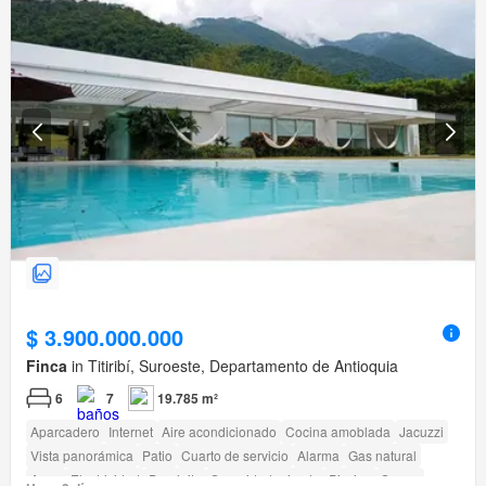
$ 3.900.000.000
Finca
in Titiribí, Suroeste, Departamento de Antioquia
6
7
19.785 m²
Aparcadero
Internet
Aire acondicionado
Cocina amoblada
Jacuzzi
Vista panorámica
Patio
Cuarto de servicio
Alarma
Gas natural
Agua
Electricidad
Depósito
Seguridad privada
Piscina
Sauna