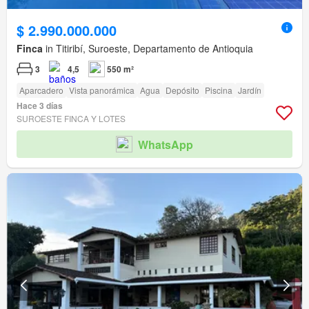
$ 2.990.000.000
Finca
in Titiribí, Suroeste, Departamento de Antioquia
3
4,5
550 m²
Aparcadero
Vista panorámica
Agua
Depósito
Piscina
Jardín
Hace 3 días
SUROESTE FINCA Y LOTES
WhatsApp