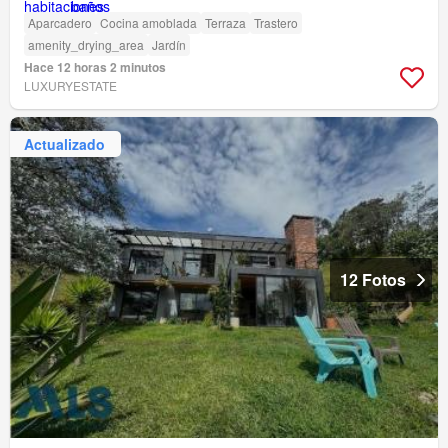
Aparcadero
Cocina amoblada
Terraza
Trastero
amenity_drying_area
Jardín
Hace 12 horas 2 minutos
LUXURYESTATE
Actualizado
12 Fotos