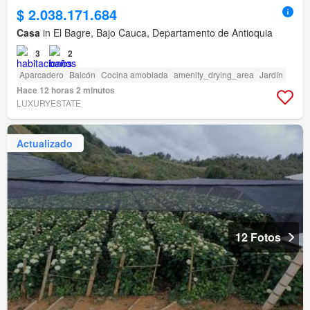
$ 2.038.171.684
Casa
in El Bagre, Bajo Cauca, Departamento de Antioquia
3
2
Aparcadero
Balcón
Cocina amoblada
amenity_drying_area
Jardín
Hace 12 horas 2 minutos
LUXURYESTATE
Actualizado
12 Fotos