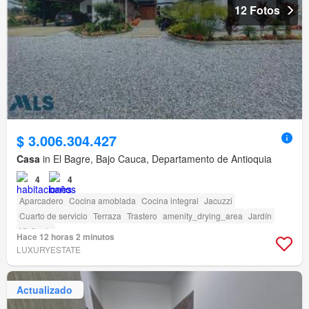
12 Fotos
$ 3.006.304.427
Casa
in El Bagre, Bajo Cauca, Departamento de Antioquia
4
4
Aparcadero
Cocina amoblada
Cocina integral
Jacuzzi
Cuarto de servicio
Terraza
Trastero
amenity_drying_area
Jardín
Vigilante
Hace 12 horas 2 minutos
LUXURYESTATE
Actualizado