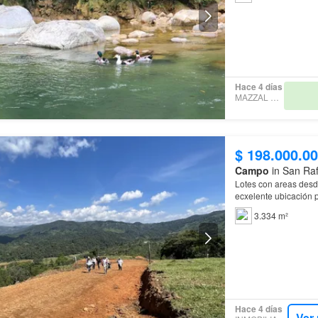
Hace 4 días
MAZZAL S.A.S
$ 198.000.0
Campo
in San Raf
Lotes con areas desd
ecxelente ubicación 
3.334 m²
Hace 4 días
Ver