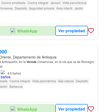
Cocina amoblada
Cocina integral
Jacuzzi
Vista panorámica
Chimenea
Depósito
Seguridad privada
Área infantil
Jardín
Ver propiedad
WhatsApp
000
, Oriente, Departamento de Antioquia
e
Antioqueño, en la
Vereda
Cimarronas, en la vía que va de Rionegro
al
4,5
baños
blada
Cocina integral
Vista panorámica
Gas natural
Depósito
Jardín
Barbecue
Ver propiedad
WhatsApp