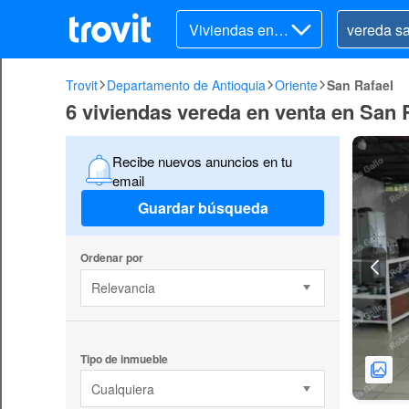
Viviendas en v
enta
Trovit
Departamento de Antioquia
Oriente
San Rafael
6 viviendas vereda en venta en San 
Recibe nuevos anuncios en tu
email
Guardar búsqueda
Ordenar por
Relevancia
Tipo de inmueble
Cualquiera