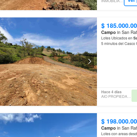
INMOBILIAREA.
$ 185.000.0
Campo
in San Raf
Lotes Ubicados en
S
5 minutos del Casco
Hace 4 días
AIO PROPIEDAD RAIZ
$ 198.000.0
Campo
in San Raf
Lotes con areas desd