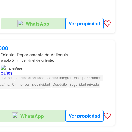
Ver propiedad
WhatsApp
000
 Oriente, Departamento de Antioquia
 a solo 5 min del túnel de
oriente
.
4
baños
Balcón
Cocina amoblada
Cocina integral
Vista panorámica
Alarma
Chimenea
Electricidad
Depósito
Seguridad privada
 personas con discapacidad
Ver propiedad
WhatsApp