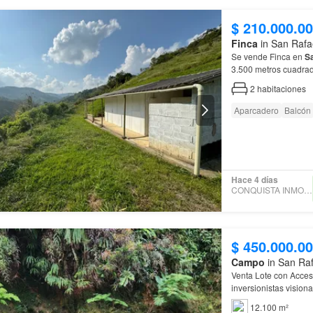
$ 210.000.0
Finca
in San Rafa
Se vende Finca en
S
3.500 metros cuadrad
ubicada en la
vereda
2
habitaciones
Aparcadero
Balcón
Hace 4 días
CONQUISTA INMOBILIARIA
$ 450.000.0
Campo
in San Raf
Venta Lote con Acces
inversionistas vision
100% al día, sin afec
12.100 m²