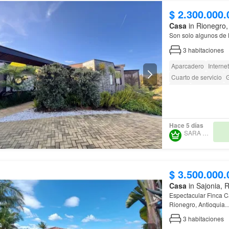
$ 2.300.000.
Casa
in Rionegro,
Son solo algunos de l
3
habitaciones
Aparcadero
Internet
Cuarto de servicio
G
Jardín
Acceso para
Hace 5 días
SARA MARÍN
$ 3.500.000.
Casa
in Sajonia, 
Rionegro, Antioquia
3
habitaciones