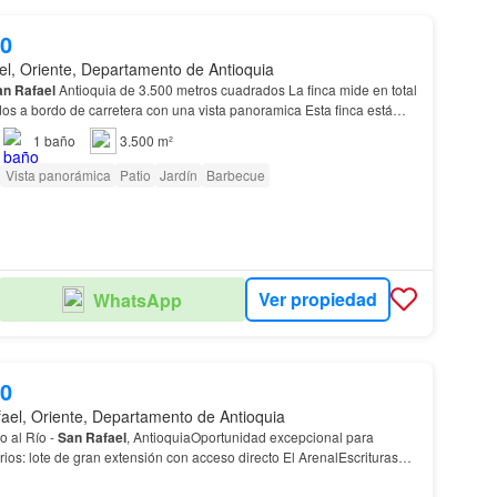
00
el, Oriente, Departamento de Antioquia
an
Rafael
Antioquia de 3.500 metros cuadrados La finca mide en total
os a bordo de carretera con una vista panoramica Esta finca está
Dantas del municio de
San
Raf…
1
baño
3.500 m²
Vista panorámica
Patio
Jardín
Barbecue
Ver propiedad
WhatsApp
00
ael, Oriente, Departamento de Antioquia
o al Río -
San
Rafael
, AntioquiaOportunidad excepcional para
arios: lote de gran extensión con acceso directo El ArenalEscrituras
taciones¿Por qué invertir en
San
…