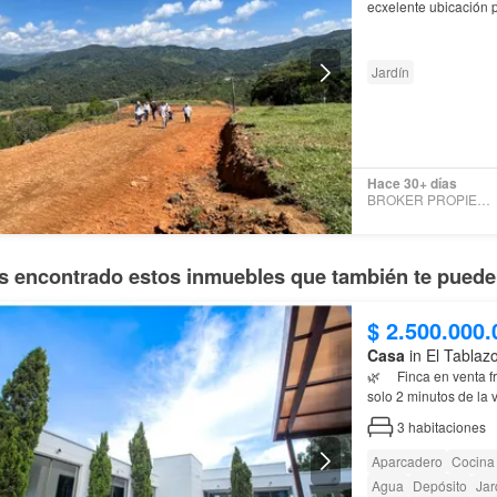
ecxelente ubicación 
Jardín
Hace 30+ días
BROKER PROPIEDAD RAIZ
 encontrado estos inmuebles que también te pueden
$ 2.500.000.
Casa
in El Tablaz
🌿 Finca en venta
solo 2 minutos de la vía principal 🚗 Área lote: 4.200 
tipo glamping o casa
3
habitaciones
Aparcadero
Cocina 
Agua
Depósito
Jar