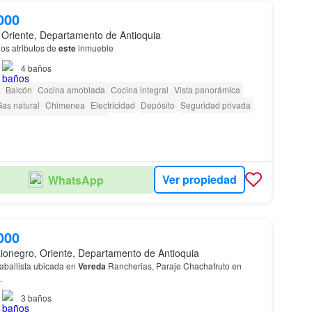
000
 Oriente, Departamento de Antioquia
os atributos de
este
inmueble
4
baños
Balcón
Cocina amoblada
Cocina integral
Vista panorámica
as natural
Chimenea
Electricidad
Depósito
Seguridad privada
 personas con discapacidad
Ver propiedad
WhatsApp
000
Rionegro, Oriente, Departamento de Antioquia
Espectacular Finca Caballista ubicada en
Vereda
Rancherias, Paraje Chachafruto en
…
3
baños