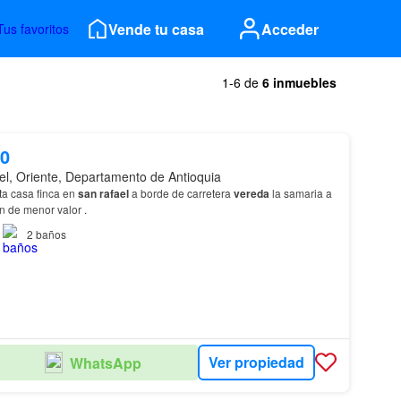
Vende tu casa
Acceder
Tus favoritos
1-6 de
6 inmuebles
00
el, Oriente, Departamento de Antioquia
a casa finca en
san
rafael
a borde de carretera
vereda
la samaria a
n de menor valor .
2
baños
Ver propiedad
WhatsApp