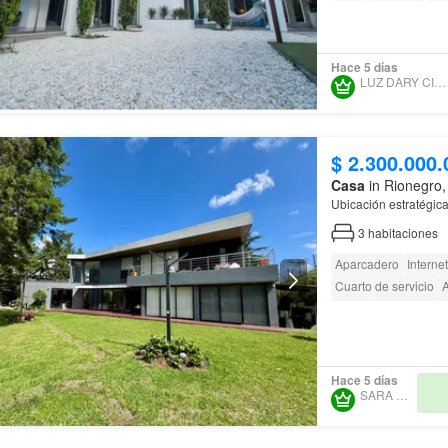
Hace 5 días
LUZ DARY CIRO LOPEZ
$ 2.300.000.
Casa
in Rionegro,
Ubicación estratégica
3
habitaciones
Aparcadero
Internet
Cuarto de servicio
Jardín
Acceso para
Hace 5 días
SARA MARÍN