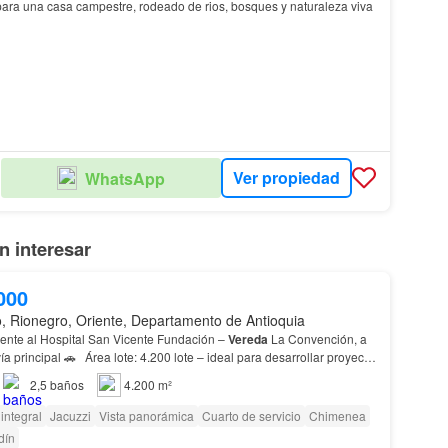
para una casa campestre, rodeado de rios, bosques y naturaleza viva
Ver propiedad
WhatsApp
 interesar
000
o, Rionegro, Oriente, Departamento de Antioquia
 frente al Hospital San Vicente Fundación –
Vereda
La Convención, a
lote – ideal para desarrollar proyecto
s adicionales…
2,5
baños
4.200 m²
integral
Jacuzzi
Vista panorámica
Cuarto de servicio
Chimenea
dín