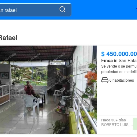
Rafael
$ 450.000.0
Finca
in San Rafa
Se vende o se permut
propiedad en medelli
6
habitaciones
Hace 30+ días
ROBERTO LUIS GALLO