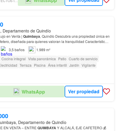
WhatsApp
HEREDIA PROYECTOS INMOBILIARIOS SAS
00
, Departamento de Quindío
ujo en Venta |
Quimbaya
, Quindío Descubra una propiedad única en
fetero, diseñada para quienes valoran la tranquilidad Características
 Ubicación privilegiada –
Quimbaya
,…
3,5
baños
1.989 m²
Cocina integral
Vista panorámica
Patio
Cuarto de servicio
lectricidad
Terraza
Piscina
Área infantil
Jardín
Vigilante
Ver propiedad
WhatsApp
000
Quimbaya, Departamento de Quindío
E EN VENTA – ENTRE
QUIMBAYA
Y ALCALÁ, EJE CAFETERO 💰