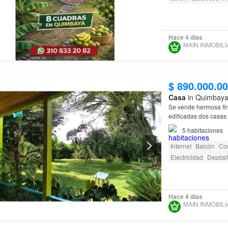
Hace 4 días
$ 890.000.0
Casa
in Quimbaya
Se vende hermosa fi
edificadas dos casas 
5
habitaciones
Internet
Balcón
Coc
Electricidad
Depósi
Hace 4 días