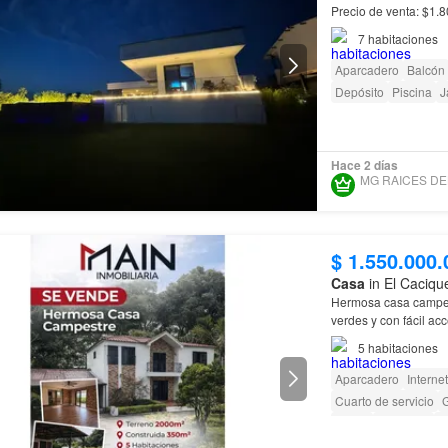
Precio de venta: $1.800.000.000 Acepta crédito hipot
7
habitaciones
Aparcadero
Balcón
Depósito
Piscina
J
Hace 2 días
$ 1.550.000.
Casa
in El Caciqu
Hermosa casa campest
verdes y con fácil ac
5
habitaciones
Aparcadero
Internet
Cuarto de servicio
G
Jardín
Barbecue
A