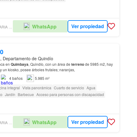
Ver propiedad
WhatsApp
MAIN INMOBILIARIA COLOMBIA SAS
00
, Departamento de Quindío
nca en
Quimbaya
, Quindío, con un área de
terreno
de 5985 m2, hay
y un kiosko, posee árboles frutales; naranjas,
4
baños
5.985 m²
ina integral
Vista panorámica
Cuarto de servicio
Agua
to
Jardín
Barbecue
Acceso para personas con discapacidad
Ver propiedad
WhatsApp
MAIN INMOBILIARIA COLOMBIA SAS