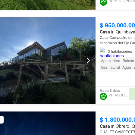
$ 950.000.0
Casa
in Quimbaya
Casa Campestre de L
el corazón del Eje Ca
destacadas 📍
3
habitaciones
Aparcadero
Balcón
Gas natural
Agua
E
Barbecue
Hace 8 días
VR ASOCIADOS
$ 1.800.000.
Casa
in Obrero, 
CHALET CAMPESTR