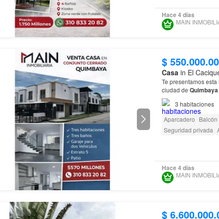
Hace 4 días
$ 550.000.0
Casa
in El Caciqu
Te presentamos esta 
ciudad de
Quimbaya
3
habitaciones
Aparcadero
Balcón
Seguridad privada
Hace 4 días
$ 6.600.000.