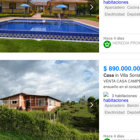
Aparcadero
Cocina
Electricidad
Depósi
Hace 4 días
$ 890.000.0
Casa
in Villa Son
VENTA CASA CAMP
ensueño en el corazó
con una construcción
3
habitaciones
Aparcadero
Balcón
Electricidad
Depósi
Hace 4 días