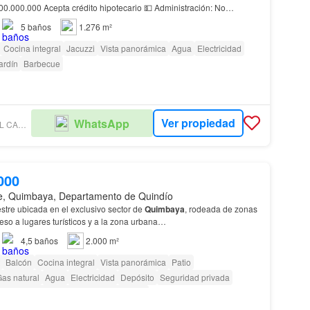
ecario 💵 Administración: No
Características del inmueble Área del
lote
: 1.276 m² Área construida:…
5
baños
1.276 m²
Cocina integral
Jacuzzi
Vista panorámica
Agua
Electricidad
ardín
Barbecue
Ver propiedad
WhatsApp
MG RAICES DEL CAFÉ INMOBILIARIA
000
e, Quimbaya, Departamento de Quindío
re ubicada en el exclusivo sector de
Quimbaya
, rodeada de zonas
ceso a lugares turísticos y a la zona urbana…
4,5
baños
2.000 m²
Balcón
Cocina integral
Vista panorámica
Patio
as natural
Agua
Electricidad
Depósito
Seguridad privada
cceso para personas con discapacidad