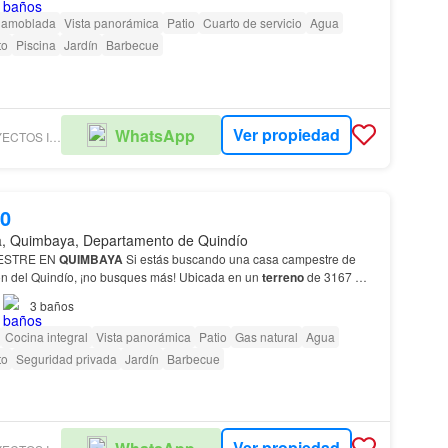
 amoblada
Vista panorámica
Patio
Cuarto de servicio
Agua
to
Piscina
Jardín
Barbecue
Ver propiedad
WhatsApp
HEREDIA PROYECTOS INMOBILIARIOS SAS
00
ia, Quimbaya, Departamento de Quindío
ESTRE EN
QUIMBAYA
Si estás buscando una casa campestre de
n del Quindío, ¡no busques más! Ubicada en un
terreno
de 3167 M2,
 de 303 M2, esta propiedad es ideal para aque…
3
baños
Cocina integral
Vista panorámica
Patio
Gas natural
Agua
to
Seguridad privada
Jardín
Barbecue
Ver propiedad