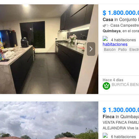
$ 1.800.000.
Casa
in Conjunto 
Quimbaya
, en el cor
Generales 🏡 Área d
4
habitaciones
Balcón
Patio
Elect
Hace 4 días
BU
$ 1.300.000.
Finca
in Quimbaya
VENTA FINCA FAMIL
ALEJANDRIA Vive la tranquilidad y la belleza natural del Quindío en esta finca de
ensueño Además de 
6
habitaciones