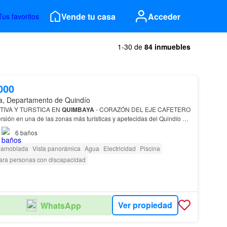
Vende tu casa
Acceder
Tus favoritos
1-30 de
84 inmuebles
000
, Departamento de Quindío
TIVA Y TURSTICA EN
QUIMBAYA
- CORAZÓN DEL EJE CAFETERO
reno
productivo en Limón Tahití Generando…
6
baños
 amoblada
Vista panorámica
Agua
Electricidad
Piscina
ara personas con discapacidad
Ver propiedad
WhatsApp