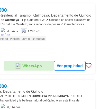
000
Residencial Tanambi, Quimbaya, Departamento de Quindío
🌿✨ Casa Campestre en
Quimbaya
– Eje Cafetero ✨🌿 📍 Ubicada en sector exclusivo de
azón del Eje Cafetero, zona reconocida por su 📐 Características
el
lote
: 1.276 m² 🏗 Área construida…
4
baños
1.276 m²
ricidad
Piscina
Jardín
Barbecue
Ver propiedad
WhatsApp
RITICÁ BIENES RAÍCES
000
, Departamento de Quindío
IAR Y DE TURISMO EN
QUIMBAYA
VIA
QUIMBAYA
PUERTO
su amplio
terreno
, esta finca cuenta con características…
6,5
baños