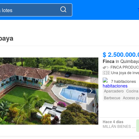
mbaya
$ 2.500.000.
Finca
in Quimbaya
🌿✨ FINCA PRODUC
🇨🇴 Una joya de inversión en una de las zonas más turísticas y apetecidas del Quindío 🌄
☕ 10 cuadras de
ter
7
habitaciones
Aparcadero
Cocina
Barbecue
Acceso p
Hace 4 días
MILLÁN BIENES RAÍCES