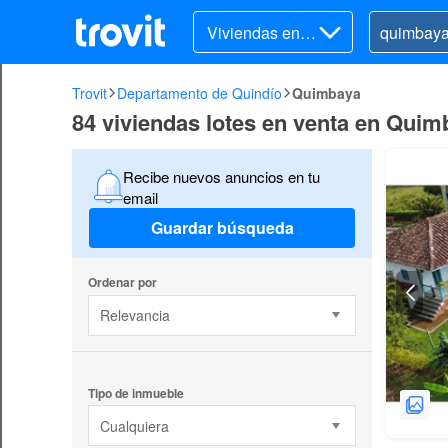
Viviendas en v
enta
Trovit
Departamento de Quindío
Quimbaya
84 viviendas lotes en venta en Qui
Recibe nuevos anuncios en tu
email
Guardar búsqueda
Ordenar por
Relevancia
Tipo de inmueble
Cualquiera