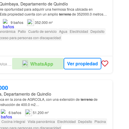
, Quimbaya, Departamento de Quindío
ble oportunidad para adquirir una hermosa finca ubicada en
 Esta propiedad cuenta con un amplio
terreno
de 352000.0 metros
ales 700.0 metros cuadrados están destinado…
9
baños
352.000 m²
panorámica
Patio
Cuarto de servicio
Agua
Electricidad
Depósito
cceso para personas con discapacidad
Ver propiedad
WhatsApp
MAIN INMOBILIARIA COLOMBIA SAS
000
, Departamento de Quindío
nca en la zona de AGRCOLA, con una extensión de
terreno
de
nstrucción de 400.0 m2…
6
baños
51.200 m²
Cocina integral
Vista panorámica
Electricidad
Depósito
Piscina
cceso para personas con discapacidad