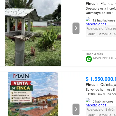
Finca
in Filandia
Descubre esta increí
Quimbaya
, Quindio.
cuadrados, de los cu
12
habitaciones
Aparcadero
Vista 
Jardín
Barbecue
A
Hace 4 días
$ 1.550.000.
Finca
in Quimbaya
Se vende hermosa fi
51200.0 m2 y una co
6
habitaciones
Aparcadero
Balcón
Jardín
Barbecue
A