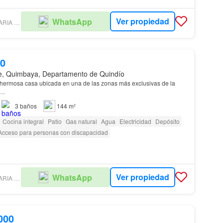
Ver propiedad
WhatsApp
MAIN INMOBILIARIA COLOMBIA SAS
00
e, Quimbaya, Departamento de Quindío
hermosa casa ubicada en una de las zonas más exclusivas de la
…
3
baños
144 m²
Cocina integral
Patio
Gas natural
Agua
Electricidad
Depósito
Acceso para personas con discapacidad
Ver propiedad
WhatsApp
MAIN INMOBILIARIA COLOMBIA SAS
000