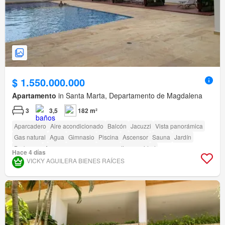
$ 1.550.000.000
Apartamento
in Santa Marta, Departamento de Magdalena
3
3,5
182 m²
Aparcadero
Aire acondicionado
Balcón
Jacuzzi
Vista panorámica
Gas natural
Agua
Gimnasio
Piscina
Ascensor
Sauna
Jardín
Barbecue
Acceso para personas con discapacidad
Hace 4 días
VICKY AGUILERA BIENES RAÍCES