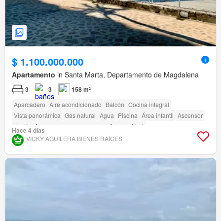
$ 1.100.000.000
Apartamento
in Santa Marta, Departamento de Magdalena
3
3
158 m²
Aparcadero
Aire acondicionado
Balcón
Cocina integral
Vista panorámica
Gas natural
Agua
Piscina
Área infantil
Ascensor
Jardín
Acceso para personas con discapacidad
Hace 4 días
VICKY AGUILERA BIENES RAÍCES