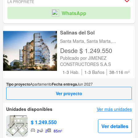
LA PROPRIÉTÉ
WhatsApp
Salinas del Sol
Santa Marta, Santa Marta,
Magdalena
Desde $ 1.249.550
Publicado por JIMENEZ
CONSTRUCTORES S.A.S
1-3
Hab.
1-3
Baños
38-116
m²
Tipo proyecto
Apartamento
Fecha entrega
Jun 2027
Ver proyecto
Unidades disponibles
Ver más unidades
$ 1.249.550
Ver detalles
2
2
85m²