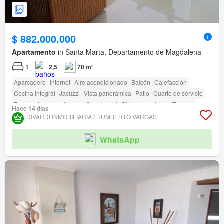
$ 882.000.000
Apartamento
in Santa Marta, Departamento de Magdalena
1
2,5
70 m²
Aparcadero
Internet
Aire acondicionado
Balcón
Calefacción
Cocina integral
Jacuzzi
Vista panorámica
Patio
Cuarto de servicio
Tanque de agua
Alarma
Gas natural
Chimenea
Agua
Terraza
Hace 14 días
amenity_wi_fi
Seguridad privada
Gimnasio
Piscina
Área infantil
DIVARDI INMOBILIARIA / HUMBERTO VARGAS
Ascensor
Sauna
Jardín
Vigilante
Barbecue
Caseta de vigilancia
Acceso para personas con discapacidad
Cancha de tenis
WhatsApp