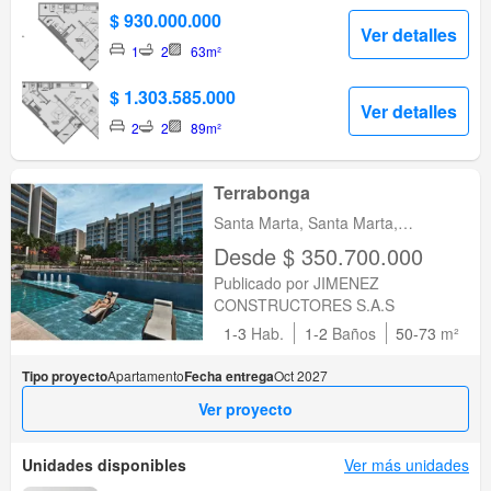
$ 930.000.000
Ver detalles
1
2
63m²
$ 1.303.585.000
Ver detalles
2
2
89m²
Terrabonga
Santa Marta, Santa Marta,
Magdalena
Desde $ 350.700.000
Publicado por JIMENEZ
CONSTRUCTORES S.A.S
1-3
Hab.
1-2
Baños
50-73
m²
Tipo proyecto
Apartamento
Fecha entrega
Oct 2027
Ver proyecto
Unidades disponibles
Ver más unidades