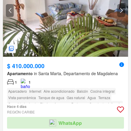
$ 410.000.000
Apartamento
in Santa Marta, Departamento de Magdalena
1
1
Aparcadero
Internet
Aire acondicionado
Balcón
Cocina integral
Vista panorámica
Tanque de agua
Gas natural
Agua
Terraza
Seguridad privada
Piscina
Ascensor
Barbecue
Caseta de vigilancia
Hace 4 días
REGIÓN CARIBE
WhatsApp