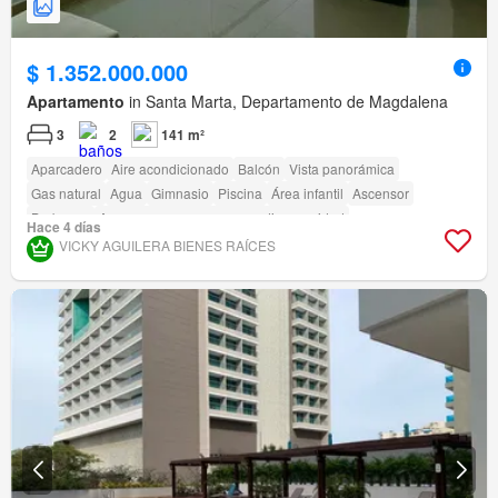
$ 1.352.000.000
Apartamento
in Santa Marta, Departamento de Magdalena
3
2
141 m²
Aparcadero
Aire acondicionado
Balcón
Vista panorámica
Gas natural
Agua
Gimnasio
Piscina
Área infantil
Ascensor
Barbecue
Acceso para personas con discapacidad
Hace 4 días
VICKY AGUILERA BIENES RAÍCES