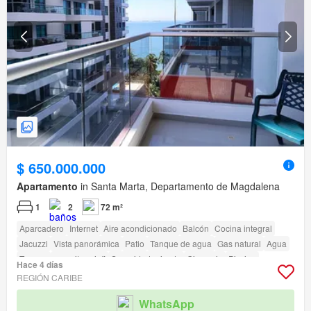
$ 650.000.000
Apartamento
in Santa Marta, Departamento de Magdalena
1
2
72 m²
Aparcadero
Internet
Aire acondicionado
Balcón
Cocina integral
Jacuzzi
Vista panorámica
Patio
Tanque de agua
Gas natural
Agua
Terraza
amenity_wi_fi
Seguridad privada
Gimnasio
Piscina
Hace 4 días
Ascensor
Sauna
Jardín
Barbecue
REGIÓN CARIBE
Acceso para personas con discapacidad
WhatsApp