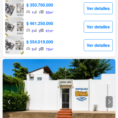
$ 350.700.000
Ver detalles
1
1
50m²
$ 461.250.000
Ver detalles
2
2
61m²
$ 554.019.000
Ver detalles
3
2
73m²