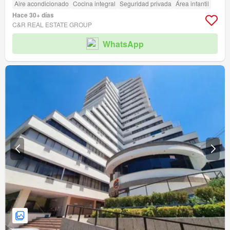
Aire acondicionado
Cocina integral
Seguridad privada
Área infantil
Hace 30+ días
C&R REAL ESTATE GROUP
WhatsApp