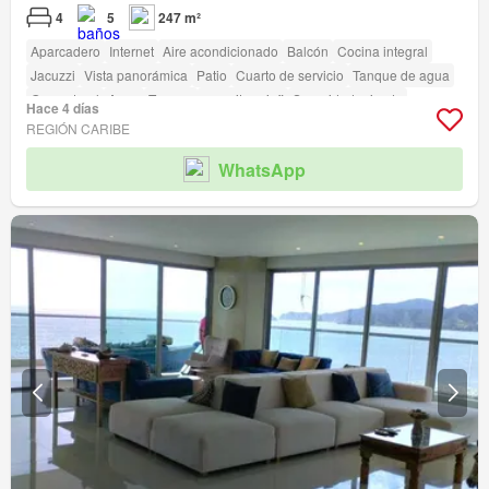
4
5
247 m²
Aparcadero
Internet
Aire acondicionado
Balcón
Cocina integral
Jacuzzi
Vista panorámica
Patio
Cuarto de servicio
Tanque de agua
Gas natural
Agua
Terraza
amenity_wi_fi
Seguridad privada
Hace 4 días
Gimnasio
Piscina
Área infantil
Ascensor
Sauna
Jardín
Vigilante
REGIÓN CARIBE
Barbecue
Caseta de vigilancia
WhatsApp
Acceso para personas con discapacidad