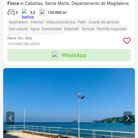
Finca
in Cabañas, Santa Marta, Departamento de Magdalena
3
3,5
120.000 m²
Aparcadero
Internet
Vista panorámica
Patio
Cuarto de servicio
Gas natural
Agua
Electricidad
Depósito
Terraza
Permite mascotas
Permite niños
Jardín
Barbecue
Hace 30+ días
YOUINMOBILIARIA
WhatsApp