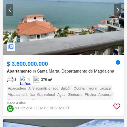
$ 3.600.000.000
Apartamento
in Santa Marta, Departamento de Magdalena
3
4
370 m²
Aparcadero
Aire acondicionado
Balcón
Cocina integral
Jacuzzi
Vista panorámica
Gas natural
Agua
Gimnasio
Piscina
Ascensor
Sauna
Jardín
Barbecue
Acceso para personas con discapacidad
Hace 4 días
VICKY AGUILERA BIENES RAÍCES