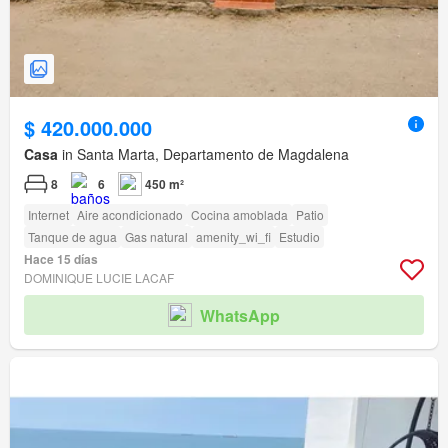
$ 420.000.000
Casa
in Santa Marta, Departamento de Magdalena
8
6
450 m²
Internet
Aire acondicionado
Cocina amoblada
Patio
Tanque de agua
Gas natural
amenity_wi_fi
Estudio
Hace 15 días
DOMINIQUE LUCIE LACAF
WhatsApp