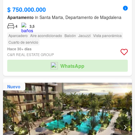
$ 750.000.000
Apartamento
in Santa Marta, Departamento de Magdalena
4
3,5
Aparcadero
Aire acondicionado
Balcón
Jacuzzi
Vista panorámica
Cuarto de servicio
Hace 30+ días
C&R REAL ESTATE GROUP
WhatsApp
Nuevo