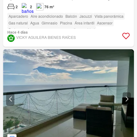
2
2
76 m²
Aparcadero
Aire acondicionado
Balcón
Jacuzzi
Vista panorámica
Gas natural
Agua
Gimnasio
Piscina
Área infantil
Ascensor
Barbecue
Acceso para personas con discapacidad
Hace 4 días
VICKY AGUILERA BIENES RAÍCES