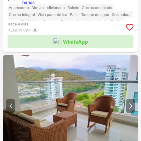
Aparcadero
Aire acondicionado
Balcón
Cocina amoblada
Cocina integral
Vista panorámica
Patio
Tanque de agua
Gas natural
Agua
Electricidad
Depósito
Terraza
Seguridad privada
Piscina
Hace 4 días
Área infantil
Jardín
Barbecue
Caseta de vigilancia
REGIÓN CARIBE
Acceso para personas con discapacidad
WhatsApp