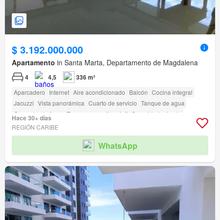
$ 3.192.000.000
Apartamento
in Santa Marta, Departamento de Magdalena
4
4,5
336 m²
Aparcadero
Internet
Aire acondicionado
Balcón
Cocina integral
Jacuzzi
Vista panorámica
Cuarto de servicio
Tanque de agua
Gas natural
Agua
Terraza
amenity_wi_fi
Seguridad privada
Hace 30+ días
Gimnasio
Piscina
Área infantil
Ascensor
Sauna
Jardín
Vigilante
REGIÓN CARIBE
Barbecue
Caseta de vigilancia
WhatsApp
Acceso para personas con discapacidad