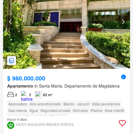
$ 980.000.000
Apartamento
in Santa Marta, Departamento de Magdalena
2
2
82 m²
Aparcadero
Aire acondicionado
Balcón
Jacuzzi
Vista panorámica
Gas natural
Agua
Seguridad privada
Gimnasio
Piscina
Área infantil
Ascensor
Sauna
Jardín
Barbecue
Hace 4 días
Acceso para personas con discapacidad
VICKY AGUILERA BIENES RAÍCES