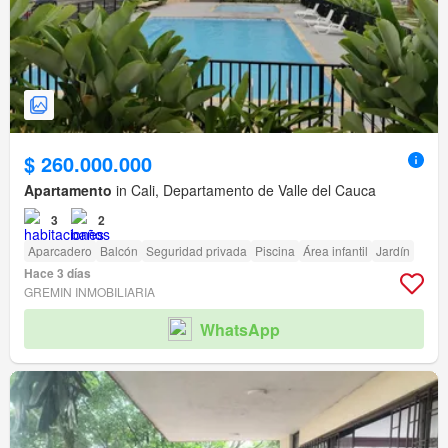
$ 260.000.000
Apartamento
in Cali, Departamento de Valle del Cauca
3
2
Aparcadero
Balcón
Seguridad privada
Piscina
Área infantil
Jardín
Hace 3 días
GREMIN INMOBILIARIA
WhatsApp