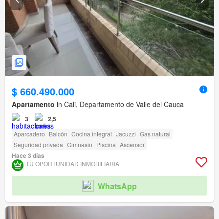
$ 660.490.000
Apartamento
in Cali, Departamento de Valle del Cauca
3
2,5
Aparcadero
Balcón
Cocina integral
Jacuzzi
Gas natural
Seguridad privada
Gimnasio
Piscina
Ascensor
Hace 3 días
TU OPORTUNIDAD INMOBILIARIA
WhatsApp