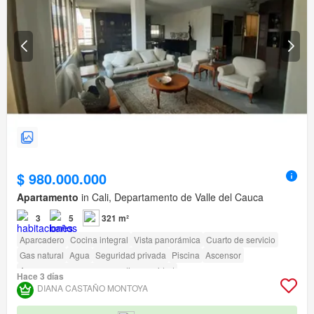
$ 980.000.000
Apartamento
in Cali, Departamento de Valle del Cauca
3
5
321 m²
Aparcadero
Cocina integral
Vista panorámica
Cuarto de servicio
Gas natural
Agua
Seguridad privada
Piscina
Ascensor
Acceso para personas con discapacidad
Hace 3 días
DIANA CASTAÑO MONTOYA