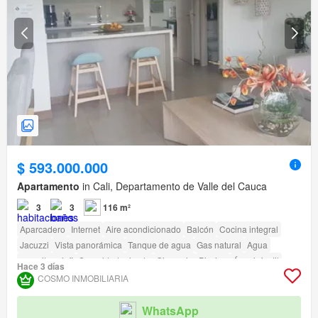
$ 593.000.000
Apartamento
in Cali, Departamento de Valle del Cauca
3
3
116 m²
Aparcadero
Internet
Aire acondicionado
Balcón
Cocina integral
Jacuzzi
Vista panorámica
Tanque de agua
Gas natural
Agua
amenity_wi_fi
Seguridad privada
Gimnasio
Piscina
Área infantil
Hace 3 días
Ascensor
Sauna
Vigilante
Barbecue
Caseta de vigilancia
COSMO INMOBILIARIA
Acceso para personas con discapacidad
Cancha de tenis
WhatsApp