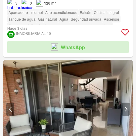
3
3
120 m²
Aparcadero
Internet
Aire acondicionado
Balcón
Cocina integral
Tanque de agua
Gas natural
Agua
Seguridad privada
Ascensor
Caseta de vigilancia
Acceso para personas con discapacidad
Hace 3 días
INMOBILIARIA AL 10
WhatsApp