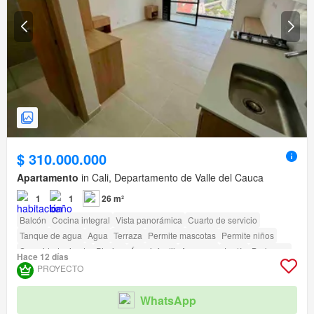
$ 310.000.000
Apartamento
in Cali, Departamento de Valle del Cauca
1
1
26 m²
Balcón
Cocina integral
Vista panorámica
Cuarto de servicio
Tanque de agua
Agua
Terraza
Permite mascotas
Permite niños
Seguridad privada
Piscina
Área infantil
Ascensor
Jardín
Barbecue
Hace 12 días
Caseta de vigilancia
Acceso para personas con discapacidad
PROYECTO
WhatsApp