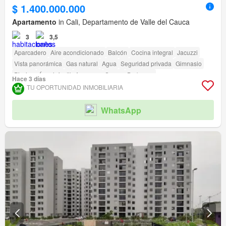
$ 1.400.000.000
Apartamento
in Cali, Departamento de Valle del Cauca
3
3,5
Aparcadero
Aire acondicionado
Balcón
Cocina integral
Jacuzzi
Vista panorámica
Gas natural
Agua
Seguridad privada
Gimnasio
Piscina
Área infantil
Ascensor
Sauna
Barbecue
Hace 3 días
Acceso para personas con discapacidad
TU OPORTUNIDAD INMOBILIARIA
WhatsApp