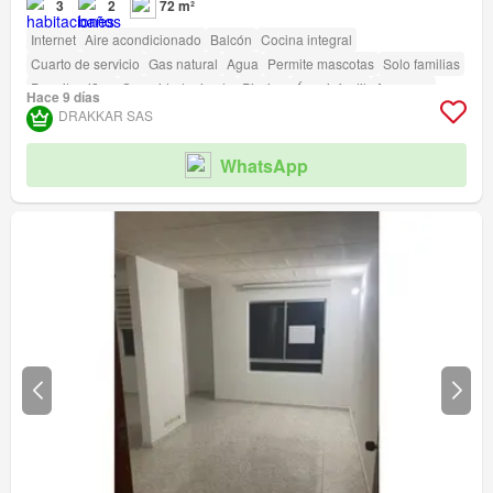
3
2
72 m²
Internet
Aire acondicionado
Balcón
Cocina integral
Cuarto de servicio
Gas natural
Agua
Permite mascotas
Solo familias
Permite niños
Seguridad privada
Piscina
Área infantil
Ascensor
Hace 9 días
Caseta de vigilancia
Acceso para personas con discapacidad
DRAKKAR SAS
WhatsApp