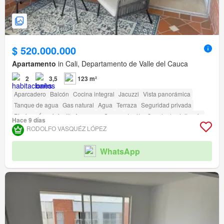
$ 520.000.000
Apartamento
in Cali, Departamento de Valle del Cauca
2
3,5
123 m²
Aparcadero
Balcón
Cocina integral
Jacuzzi
Vista panorámica
Tanque de agua
Gas natural
Agua
Terraza
Seguridad privada
Piscina
Área infantil
Ascensor
Sauna
Jardín
Caseta de vigilancia
Hace 9 días
RODOLFO VASQUÉZ LÓPEZ
WhatsApp