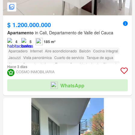
$ 1.200.000.000
Apartamento
in Cali, Departamento de Valle del Cauca
4
5
185 m²
Aparcadero
Internet
Aire acondicionado
Balcón
Cocina integral
Jacuzzi
Vista panorámica
Cuarto de servicio
Tanque de agua
Alarma
Gas natural
Agua
Terraza
Seguridad privada
Gimnasio
Hace 3 días
Piscina
Área infantil
Ascensor
Sauna
Jardín
Vigilante
Barbecue
COSMO INMOBILIARIA
Caseta de vigilancia
Acceso para personas con discapacidad
WhatsApp