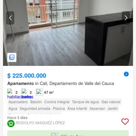
$ 225.000.000
Apartamento
in Cali, Departamento de Valle del Cauca
2
2
47 m²
Aparcadero
Balcón
Cocina integral
Tanque de agua
Gas natural
Agua
Seguridad privada
Piscina
Área infantil
Ascensor
Jardín
Barbecue
Caseta de vigilancia
Hace 3 días
RODOLFO VASQUÉZ LÓPEZ