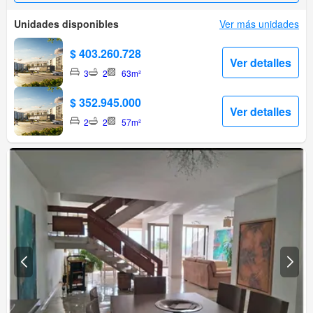
Unidades disponibles
Ver más unidades
$ 403.260.728
Ver detalles
3
2
63m²
$ 352.945.000
Ver detalles
2
2
57m²