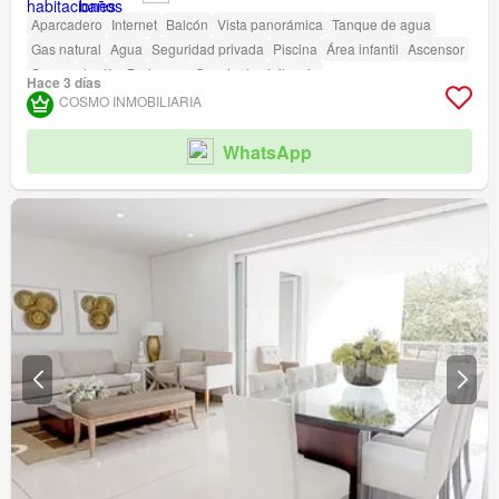
Aparcadero
Internet
Balcón
Vista panorámica
Tanque de agua
Gas natural
Agua
Seguridad privada
Piscina
Área infantil
Ascensor
Sauna
Jardín
Barbecue
Caseta de vigilancia
Hace 3 días
Acceso para personas con discapacidad
COSMO INMOBILIARIA
WhatsApp