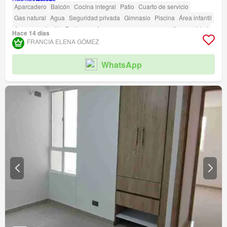
Aparcadero
Balcón
Cocina integral
Patio
Cuarto de servicio
Gas natural
Agua
Seguridad privada
Gimnasio
Piscina
Área infantil
Ascensor
Jardín
Barbecue
Acceso para personas con discapacidad
Hace 14 días
FRANCIA ELENA GÓMEZ
WhatsApp