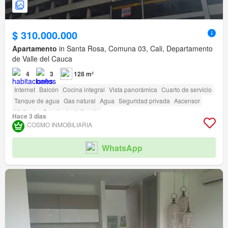
$ 310.000.000
Apartamento
in Santa Rosa, Comuna 03, Cali, Departamento
de Valle del Cauca
4
3
128 m²
Internet
Balcón
Cocina integral
Vista panorámica
Cuarto de servicio
Tanque de agua
Gas natural
Agua
Seguridad privada
Ascensor
Vigilante
Caseta de vigilancia
Hace 3 días
Acceso para personas con discapacidad
COSMO INMOBILIARIA
WhatsApp