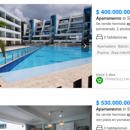
$ 400.000.0
Apartamento
in S
Se vende hermoso
a
porcelanato, 2 alcoba
segura, tranquila, tur
2
habitaciones
Aparcadero
Balcón
Piscina
Área infantil
Hace 5 días
TRIANG
$ 530.000.0
Apartamento
in S
Se vende hermoso
a
con pisos en porcelan
tranquila, turística y 
3
habitaciones