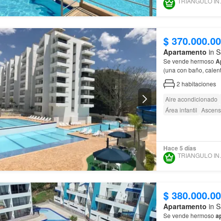
TRIANG
$ 370.000.0
Apartamento
in S
Se vende hermoso
A
(una con baño, calenta
2
habitaciones
Aire acondicionado
Área infantil
Ascens
Hace 5 días
TRIANG
$ 380.000.0
Apartamento
in S
Se vende hermoso
a