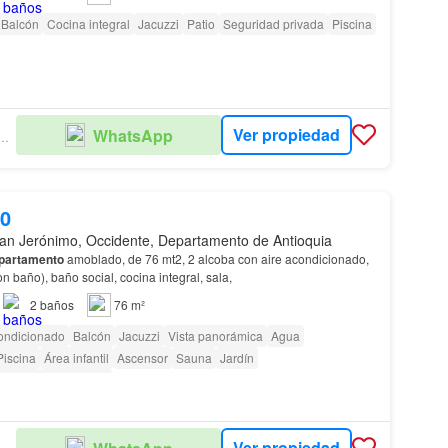
Balcón
Cocina integral
Jacuzzi
Patio
Seguridad privada
Piscina
Ver propiedad
WhatsApp
ULO INMOBILIARIO
00
an Jerónimo, Occidente, Departamento de Antioquia
partamento
amoblado, de 76 mt2, 2 alcoba con aire acondicionado,
on baño), baño social, cocina integral, sala,
2
baños
76 m²
ondicionado
Balcón
Jacuzzi
Vista panorámica
Agua
Piscina
Área infantil
Ascensor
Sauna
Jardín
as con discapacidad
Ver propiedad