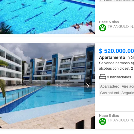
Hace 5 días
TRIANG
$ 520.000.0
Apartamento
in S
Se vende hermoso
a
alcobas con closet, 2
segura, tranquila, tur
3
habitaciones
Aparcadero
Aire ac
Gas natural
Segurid
Hace 5 días
TRIANG