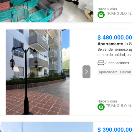
Hace 5 días
TRIANG
$ 480.000.0
Apartamento
in S
Se vende hermoso
a
dentro de unidad, uso
3
habitaciones
Aparcadero
Balcón
Hace 5 días
TRIANG
$ 390.000.0