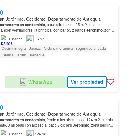
00
an Jerónimo, Occidente, Departamento de Antioquia
partamento en condominio
, para estrenar, de 95 mt2, piso en
s, (con ventiladores, la principal con baño), 2 baños
Jerónimo
, zona
ística y de alta valorización.…
2
baños
95 m²
Cocina integral
Jacuzzi
Vista panorámica
Seguridad privada
Sauna
Jardín
Barbecue
Ver propiedad
WhatsApp
ULO INMOBILIARIO
00
an Jerónimo, Occidente, Departamento de Antioquia
partamento en condominio
, frente a las piscinas, de 124 mt2, cuenta
ato, 3 alcobas con acceso al patio y closets
Jerónimo
, zona segura,
de alta valorización.…
2
baños
124 m²