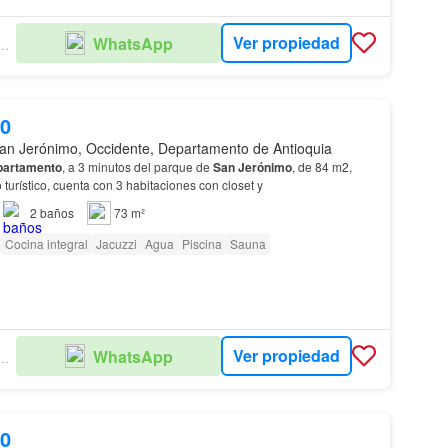
Ver propiedad
WhatsApp
ULO INMOBILIARIO
00
an Jerónimo, Occidente, Departamento de Antioquia
partamento
, a 3 minutos del parque de
San
Jerónimo
, de 84 m2,
 turístico, cuenta con 3 habitaciones con closet y
2
baños
73 m²
Cocina integral
Jacuzzi
Agua
Piscina
Sauna
Ver propiedad
WhatsApp
ULO INMOBILIARIO
00