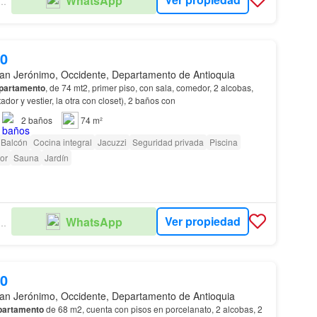
WhatsApp
ULO INMOBILIARIO
00
an Jerónimo, Occidente, Departamento de Antioquia
partamento
, de 74 mt2, primer piso, con sala, comedor, 2 alcobas,
dor y vestier, la otra con closet), 2 baños con
2
baños
74 m²
Balcón
Cocina integral
Jacuzzi
Seguridad privada
Piscina
or
Sauna
Jardín
Ver propiedad
WhatsApp
ULO INMOBILIARIO
00
an Jerónimo, Occidente, Departamento de Antioquia
partamento
de 68 m2, cuenta con pisos en porcelanato, 2 alcobas, 2