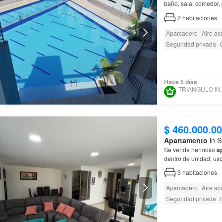
baño, sala, comedor, 
tranquila, turística y 
2
habitaciones
Aparcadero
Aire ac
Seguridad privada
Hace 5 días
TRIANG
$ 460.000.0
Apartamento
in S
Se vende hermoso
a
dentro de unidad, uso
3
habitaciones
Aparcadero
Aire ac
Seguridad privada