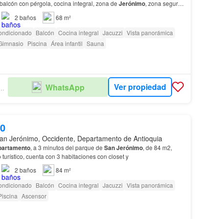
balcón con pérgola, cocina integral, zona de
Jerónimo
, zona segura,
de alta valorización.…
2
baños
68 m²
ondicionado
Balcón
Cocina integral
Jacuzzi
Vista panorámica
Gimnasio
Piscina
Área infantil
Sauna
Ver propiedad
WhatsApp
ULO INMOBILIARIO
00
an Jerónimo, Occidente, Departamento de Antioquia
partamento
, a 3 minutos del parque de
San
Jerónimo
, de 84 m2,
 turístico, cuenta con 3 habitaciones con closet y
2
baños
84 m²
ondicionado
Balcón
Cocina integral
Jacuzzi
Vista panorámica
Piscina
Ascensor