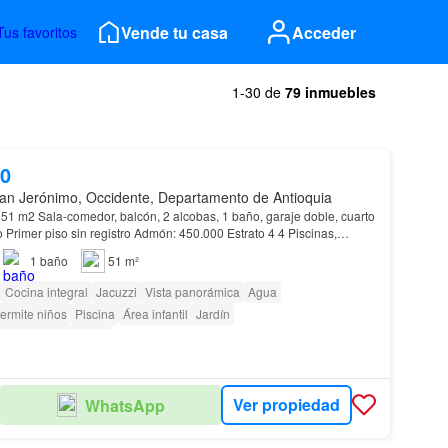
Vende tu casa
Acceder
Tus favoritos
1-30 de
79 inmuebles
00
an Jerónimo, Occidente, Departamento de Antioquia
imer piso sin registro Admón: 450.000 Estrato 4 4 Piscinas,
: 270 millones negociables
1
baño
51 m²
Cocina integral
Jacuzzi
Vista panorámica
Agua
ermite niños
Piscina
Área infantil
Jardín
as con discapacidad
Ver propiedad
WhatsApp