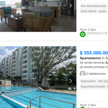
Aire acondicionado
Área infantil
Jardín
Hace 5 días
TRIANG
$ 355.000.0
Apartamento
in S
Se vende hermoso
A
(la alcoba principal c
2
habitaciones
Aparcadero
Aire ac
Seguridad privada
Acceso para person
Hace 5 días