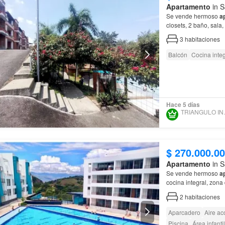
Apartamento
in S
Se vende hermoso
a
closets, 2 baño, sala
3
habitaciones
Balcón
Cocina integ
Hace 5 días
TRIANG
$ 270.000.0
Apartamento
in S
Se vende hermoso
a
cocina integral, zona
2
habitaciones
Aparcadero
Aire ac
Piscina
Área infantil