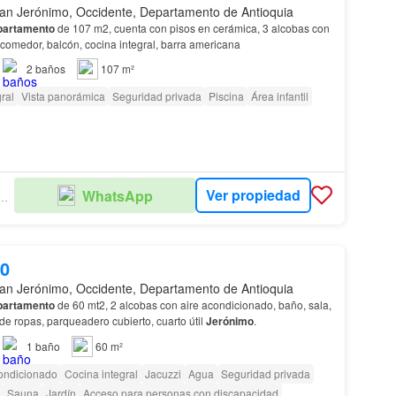
an Jerónimo, Occidente, Departamento de Antioquia
partamento
de 107 m2, cuenta con pisos en cerámica, 3 alcobas con
, comedor, balcón, cocina integral, barra americana
2
baños
107 m²
ral
Vista panorámica
Seguridad privada
Piscina
Área infantil
Ver propiedad
WhatsApp
ULO INMOBILIARIO
00
an Jerónimo, Occidente, Departamento de Antioquia
partamento
de 60 mt2, 2 alcobas con aire acondicionado, baño, sala,
 de ropas, parqueadero cubierto, cuarto útil
Jerónimo
.
1
baño
60 m²
ondicionado
Cocina integral
Jacuzzi
Agua
Seguridad privada
Sauna
Jardín
Acceso para personas con discapacidad