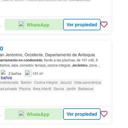
Ver propiedad
WhatsApp
ULO INMOBILIARIO
00
an Jerónimo, Occidente, Departamento de Antioquia
partamento en condominio
, frente a las piscinas, de 101 mt2, 3
 baños, sala, comedor, terraza, cocina integral,
Jerónimo
, zona
ística y de alta valorización.…
2
baños
101 m²
ondicionado
Balcón
Cocina integral
Jacuzzi
Vista panorámica
ad privada
Piscina
Área infantil
Sauna
Jardín
Barbecue
Ver propiedad
WhatsApp
ULO INMOBILIARIO