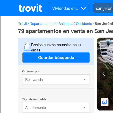
Viviendas en v
enta
Trovit
Departamento de Antioquia
Occidente
San Jerón
79 apartamentos en venta en San J
Recibe nuevos anuncios en tu
email
Guardar búsqueda
Ordenar por
Relevancia
Tipo de inmueble
Apartamento