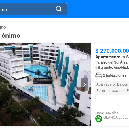
imo
erónimo
$ 270.000.0
Apartamento
in S
Paraíso del Sol Área: 51 m2 Sala-comedor, balcón, 2 alcobas, 1 baño, garaje doble, cuarto
útil grande. Amoblado Pr
jacuzzi, sauna Precio
2
habitaciones
Aparcadero
Balcón
Permite mascotas
P
Acceso para person
Hace 30+ días
BLANCA L. SUESCÚN