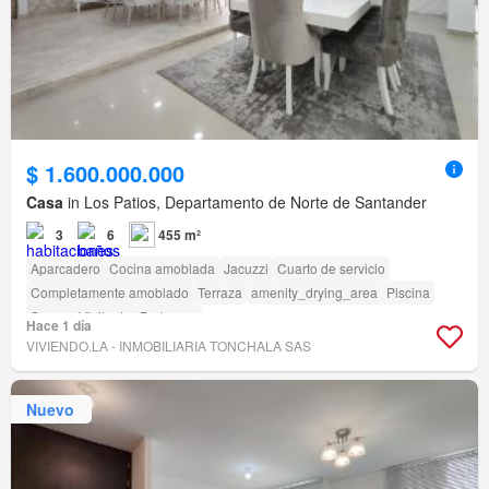
$ 1.600.000.000
Casa
in Los Patios, Departamento de Norte de Santander
3
6
455 m²
Aparcadero
Cocina amoblada
Jacuzzi
Cuarto de servicio
Completamente amoblado
Terraza
amenity_drying_area
Piscina
Sauna
Vigilante
Barbecue
Hace 1 día
VIVIENDO.LA - INMOBILIARIA TONCHALA SAS
Nuevo