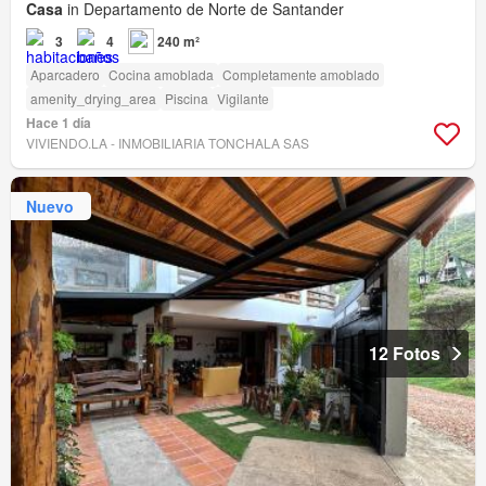
Casa
in Departamento de Norte de Santander
3
4
240 m²
Aparcadero
Cocina amoblada
Completamente amoblado
amenity_drying_area
Piscina
Vigilante
Hace 1 día
VIVIENDO.LA - INMOBILIARIA TONCHALA SAS
Nuevo
12 Fotos