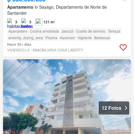
Apartamento
in Sayago, Departamento de Norte de
Santander
3
3
121 m²
Aparcadero
Cocina amoblada
Jacuzzi
Cuarto de servicio
Terraza
amenity_drying_area
Piscina
Ascensor
Vigilante
Barbecue
Hace 30+ días
VIVIENDO.LA - INMOBILIARIA CASA LIBERTY
12 Fotos