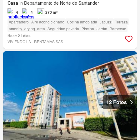
Casa
in Departamento de Norte de Santander
4
4
270 m²
Aparcadero
Aire acondicionado
Cocina amoblada
Jacuzzi
Terraza
amenity_drying_area
Seguridad privada
Piscina
Jardín
Barbecue
Hace 21 días
VIVIENDO.LA - RENTAMAS SAS
12 Fotos