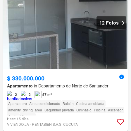
12 Fotos
$ 330.000.000
Apartamento
in Departamento de Norte de Santander
2
2
57 m²
Aparcadero
Aire acondicionado
Balcón
Cocina amoblada
amenity_drying_area
Seguridad privada
Gimnasio
Piscina
Ascensor
Jardín
Vigilante
Hace 15 días
VIVIENDO.LA - RENTABIEN S.A.S. CUCUTA