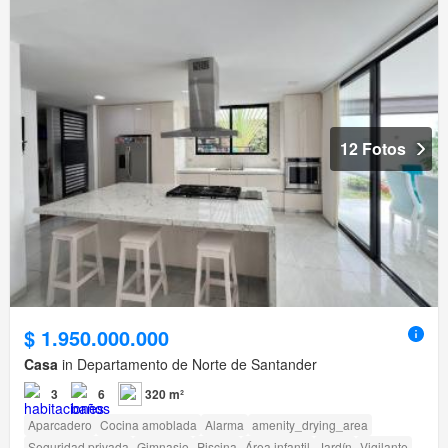
12 Fotos
$ 1.950.000.000
Casa
in Departamento de Norte de Santander
3
6
320 m²
Aparcadero
Cocina amoblada
Alarma
amenity_drying_area
Seguridad privada
Gimnasio
Piscina
Área infantil
Jardín
Vigilante