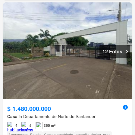
12 Fotos
$ 1.480.000.000
Casa
in Departamento de Norte de Santander
4
5
350 m²
Aparcadero
Balcón
Cocina amoblada
amenity_drying_area