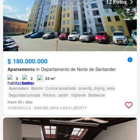
12 Fotos
$ 180.000.000
Apartamento
in Departamento de Norte de Santander
3
2
53 m²
Aparcadero
Balcón
Cocina amoblada
amenity_drying_area
Seguridad privada
Piscina
Jardín
Vigilante
Barbecue
Hace 30+ días
VIVIENDO.LA - INMOBILIARIA CASA LIBERTY