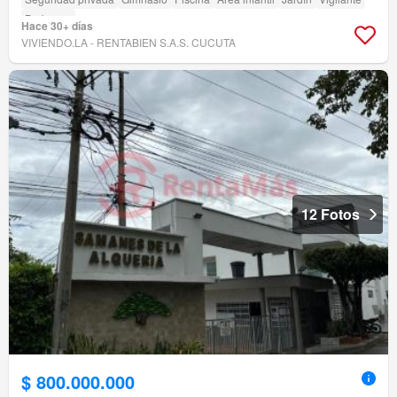
Barbecue
Hace 30+ días
VIVIENDO.LA - RENTABIEN S.A.S. CUCUTA
12 Fotos
$ 800.000.000