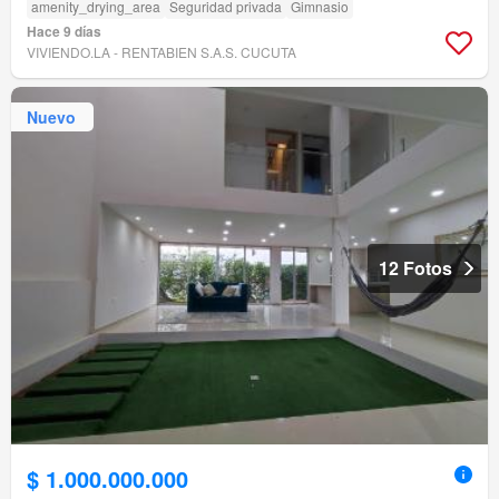
amenity_drying_area
Seguridad privada
Gimnasio
Hace 9 días
VIVIENDO.LA - RENTABIEN S.A.S. CUCUTA
Nuevo
12 Fotos
$ 1.000.000.000