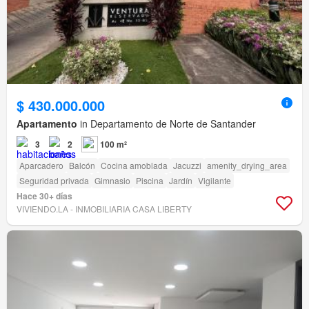
$ 430.000.000
Apartamento
in Departamento de Norte de Santander
3
2
100 m²
Aparcadero
Balcón
Cocina amoblada
Jacuzzi
amenity_drying_area
Seguridad privada
Gimnasio
Piscina
Jardín
Vigilante
Hace 30+ días
VIVIENDO.LA - INMOBILIARIA CASA LIBERTY