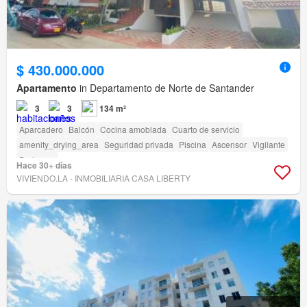
$ 430.000.000
Apartamento
in Departamento de Norte de Santander
3
3
134 m²
Aparcadero
Balcón
Cocina amoblada
Cuarto de servicio
amenity_drying_area
Seguridad privada
Piscina
Ascensor
Vigilante
Barbecue
Hace 30+ días
VIVIENDO.LA - INMOBILIARIA CASA LIBERTY