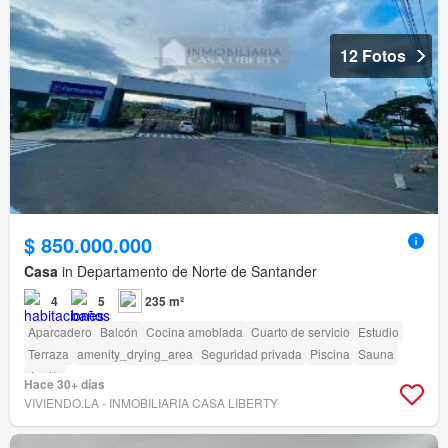
12 Fotos
$ 850.000.000
Casa
in Departamento de Norte de Santander
4
5
235 m²
Aparcadero
Balcón
Cocina amoblada
Cuarto de servicio
Estudio
Terraza
amenity_drying_area
Seguridad privada
Piscina
Sauna
Jardín
Hace 30+ días
VIVIENDO.LA - INMOBILIARIA CASA LIBERTY