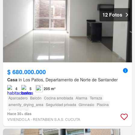
12 Fotos
$ 680.000.000
Casa
in Los Patios, Departamento de Norte de Santander
4
5
205 m²
Aparcadero
Balcón
Cocina amoblada
Alarma
Terraza
amenity_drying_area
Seguridad privada
Gimnasio
Piscina
Área infantil
Hace 30+ días
VIVIENDO.LA - RENTABIEN S.A.S. CUCUTA