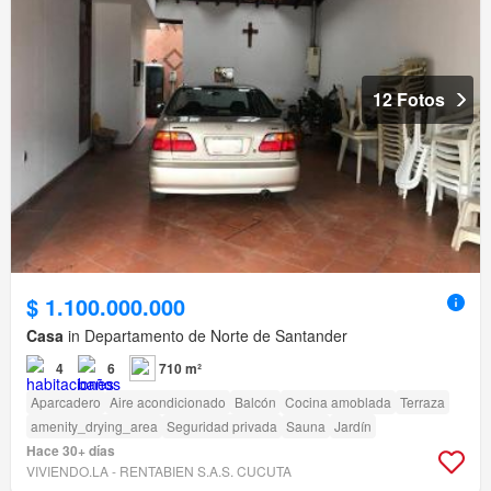
12 Fotos
$ 1.100.000.000
Casa
in Departamento de Norte de Santander
4
6
710 m²
Aparcadero
Aire acondicionado
Balcón
Cocina amoblada
Terraza
amenity_drying_area
Seguridad privada
Sauna
Jardín
Hace 30+ días
VIVIENDO.LA - RENTABIEN S.A.S. CUCUTA