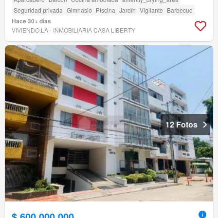
Seguridad privada
Gimnasio
Piscina
Jardín
Vigilante
Barbecue
Hace 30+ días
VIVIENDO.LA - INMOBILIARIA CASA LIBERTY
12 Fotos
$ 600.000.000