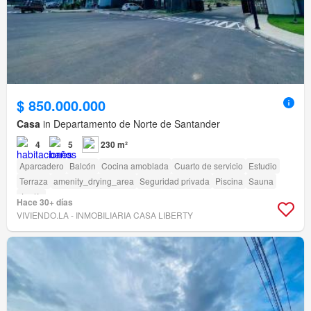
$ 850.000.000
Casa
in Departamento de Norte de Santander
4
5
230 m²
Aparcadero
Balcón
Cocina amoblada
Cuarto de servicio
Estudio
Terraza
amenity_drying_area
Seguridad privada
Piscina
Sauna
Jardín
Hace 30+ días
VIVIENDO.LA - INMOBILIARIA CASA LIBERTY