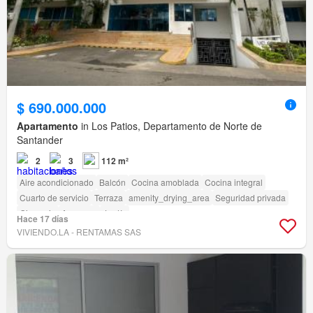
$ 690.000.000
Apartamento
in Los Patios, Departamento de Norte de
Santander
2
3
112 m²
Aire acondicionado
Balcón
Cocina amoblada
Cocina integral
Cuarto de servicio
Terraza
amenity_drying_area
Seguridad privada
Gimnasio
Ascensor
Jardín
Hace 17 días
VIVIENDO.LA - RENTAMAS SAS