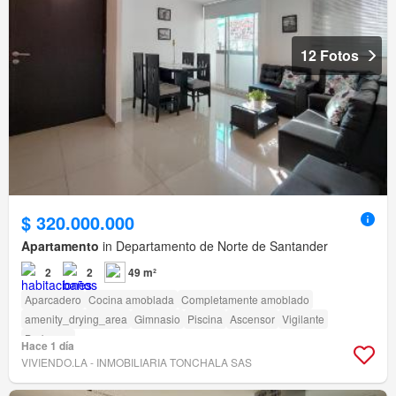
12 Fotos
$ 320.000.000
Apartamento
in Departamento de Norte de Santander
2
2
49 m²
Aparcadero
Cocina amoblada
Completamente amoblado
amenity_drying_area
Gimnasio
Piscina
Ascensor
Vigilante
Barbecue
Hace 1 día
VIVIENDO.LA - INMOBILIARIA TONCHALA SAS