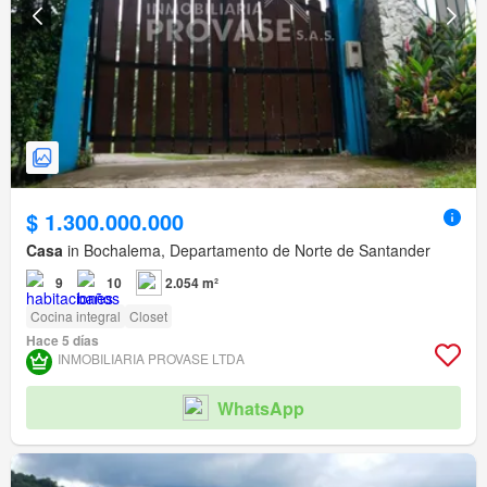
$ 1.300.000.000
Casa
in Bochalema, Departamento de Norte de Santander
9
10
2.054 m²
Cocina integral
Closet
Hace 5 días
INMOBILIARIA PROVASE LTDA
WhatsApp