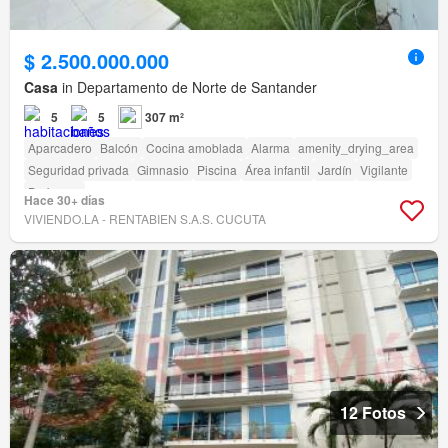
$ 2.500.000.000
Casa
in Departamento de Norte de Santander
5
5
307 m²
Aparcadero
Balcón
Cocina amoblada
Alarma
amenity_drying_area
Seguridad privada
Gimnasio
Piscina
Área infantil
Jardín
Vigilante
Barbecue
Hace 30+ días
VIVIENDO.LA - RENTABIEN S.A.S. CUCUTA
12 Fotos