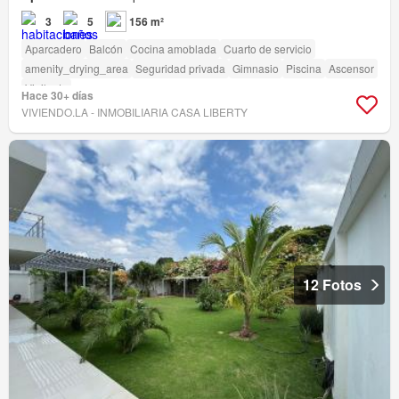
3
5
156 m²
Aparcadero
Balcón
Cocina amoblada
Cuarto de servicio
amenity_drying_area
Seguridad privada
Gimnasio
Piscina
Ascensor
Vigilante
Hace 30+ días
VIVIENDO.LA - INMOBILIARIA CASA LIBERTY
12 Fotos