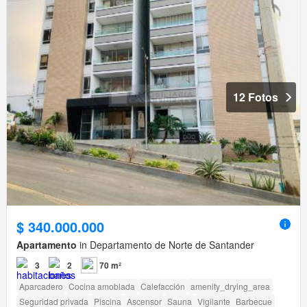
12 Fotos
$ 340.000.000
Apartamento
in Departamento de Norte de Santander
3
2
70 m²
Aparcadero
Cocina amoblada
Calefacción
amenity_drying_area
Seguridad privada
Piscina
Ascensor
Sauna
Vigilante
Barbecue