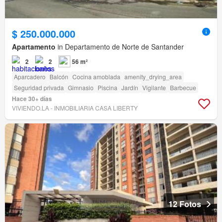
$ 250.000.000
Apartamento
in Departamento de Norte de Santander
2
2
56 m²
Aparcadero
Balcón
Cocina amoblada
amenity_drying_area
Seguridad privada
Gimnasio
Piscina
Jardín
Vigilante
Barbecue
Hace 30+ días
VIVIENDO.LA - INMOBILIARIA CASA LIBERTY
12 Fotos