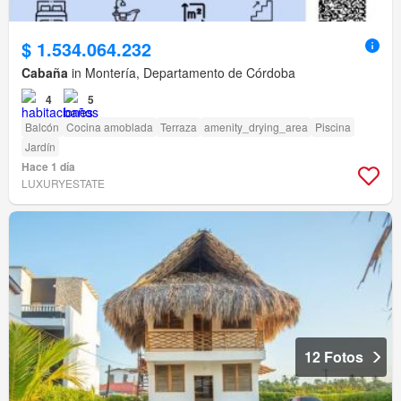
$ 1.534.064.232
Cabaña
in Montería, Departamento de Córdoba
4
5
Balcón
Cocina amoblada
Terraza
amenity_drying_area
Piscina
Jardín
Hace 1 día
LUXURYESTATE
12 Fotos