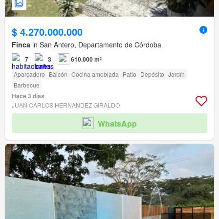
$ 4.270.000.000
Finca
in San Antero, Departamento de Córdoba
7
3
610.000 m²
Aparcadero
Balcón
Cocina amoblada
Patio
Depósito
Jardín
Barbecue
Hace 3 días
JUAN CARLOS HERNANDEZ GIRALDO
WhatsApp