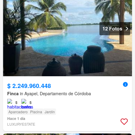
12 Fotos
$ 2.249.960.448
Finca
in Ayapel, Departamento de Córdoba
5
5
Aparcadero
Piscina
Jardín
Hace 1 día
LUXURYESTATE