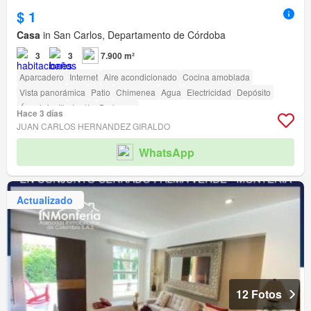
$ 1
Casa
in San Carlos, Departamento de Córdoba
3
3
7.900 m²
Aparcadero
Internet
Aire acondicionado
Cocina amoblada
Vista panorámica
Patio
Chimenea
Agua
Electricidad
Depósito
Área infantil
Jardín
Barbecue
Hace 3 días
JUAN CARLOS HERNANDEZ GIRALDO
WhatsApp
Actualizado
12 Fotos