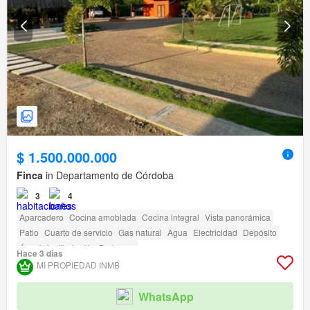
$ 1.500.000.000
Finca
in Departamento de Córdoba
3
4
Aparcadero
Cocina amoblada
Cocina integral
Vista panorámica
Patio
Cuarto de servicio
Gas natural
Agua
Electricidad
Depósito
Área infantil
Jardín
Barbecue
Hace 3 días
Acceso para personas con discapacidad
MI PROPIEDAD INMB
WhatsApp