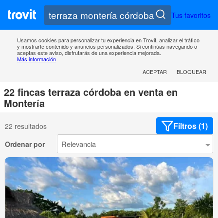
Tus favoritos
Usamos cookies para personalizar tu experiencia en Trovit, analizar el tráfico
y mostrarte contenido y anuncios personalizados. Si continúas navegando o
aceptas este aviso, disfrutarás de una experiencia mejorada.
Más información
ACEPTAR
BLOQUEAR
22 fincas terraza córdoba en venta en
Montería
Filtros (1)
22 resultados
Ordenar por