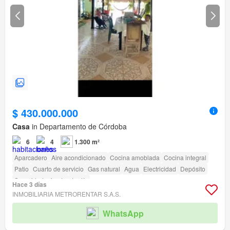
$ 430.000.000
Casa
in Departamento de Córdoba
6
4
1.300 m²
Aparcadero
Aire acondicionado
Cocina amoblada
Cocina integral
Patio
Cuarto de servicio
Gas natural
Agua
Electricidad
Depósito
Seguridad privada
Jardín
Hace 3 días
INMOBILIARIA METRORENTAR S.A.S.
WhatsApp