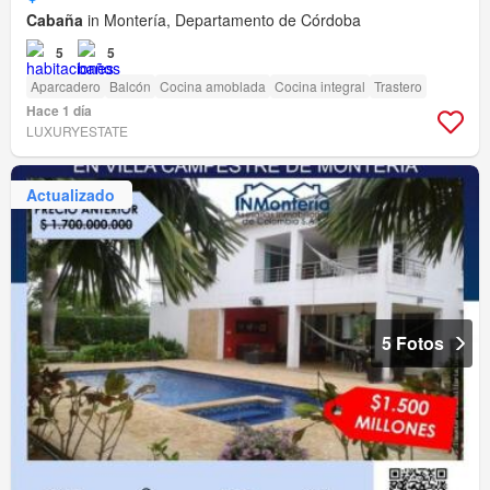
Cabaña
in Montería, Departamento de Córdoba
5
5
Aparcadero
Balcón
Cocina amoblada
Cocina integral
Trastero
Hace 1 día
LUXURYESTATE
Actualizado
5 Fotos