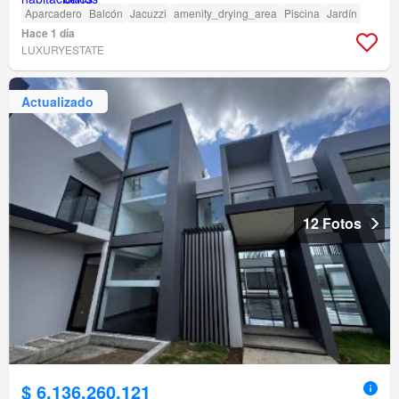
Aparcadero
Balcón
Jacuzzi
amenity_drying_area
Piscina
Jardín
Hace 1 día
LUXURYESTATE
Actualizado
12 Fotos
$ 6.136.260.121