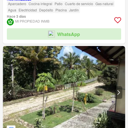
Aparcadero
Cocina integral
Patio
Cuarto de servicio
Gas natural
Agua
Electricidad
Depósito
Piscina
Jardín
Hace 3 días
MI PROPIEDAD INMB
WhatsApp