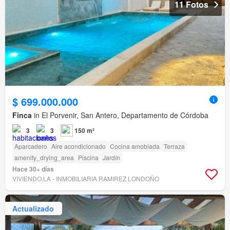
11 Fotos
$ 699.000.000
Finca
in El Porvenir, San Antero, Departamento de Córdoba
3
3
150 m²
Aparcadero
Aire acondicionado
Cocina amoblada
Terraza
amenity_drying_area
Piscina
Jardín
Hace 30+ días
VIVIENDO.LA - INMOBILIARIA RAMIREZ LONDOÑO
Actualizado