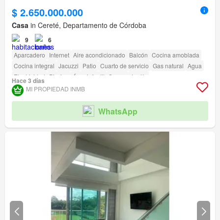
$ 2.650.000.000
Casa
in Cereté, Departamento de Córdoba
9
6
Aparcadero
Internet
Aire acondicionado
Balcón
Cocina amoblada
Cocina integral
Jacuzzi
Patio
Cuarto de servicio
Gas natural
Agua
Electricidad
Piscina
Área infantil
Sauna
Jardín
Hace 3 días
MI PROPIEDAD INMB
WhatsApp