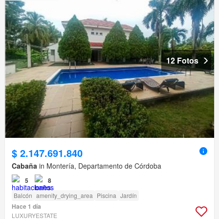
12 Fotos
$ 2.147.691.840
Cabaña
in Montería, Departamento de Córdoba
5
8
Balcón
amenity_drying_area
Piscina
Jardín
Hace 1 día
LUXURYESTATE