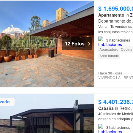
$ 1.695.000.
Apartamento
in Z
Departamento de 
Venta - Te vendemos 
los conjuntos residen
cocina abierta tipo a
3
habitaciones
12 Fotos
Aparcadero
Cocina 
Área infantil
Hace 30+ días
$ 4.401.236.
izado
Cabaña
in Retiro,
40 minutos de Medellín
entrada en adoquín y
adicionales: Jardines,
3
habitaciones