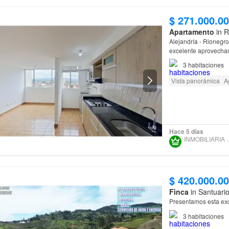
$ 271.000.0
Apartamento
in R
excelente aprovecham
ideal para quienes bu
3
habitaciones
Vista panorámica
A
Hace 5 días
INMOBILIA
$ 420.000.0
Finca
in Santuario
Presentamos esta excl
3
habitaciones