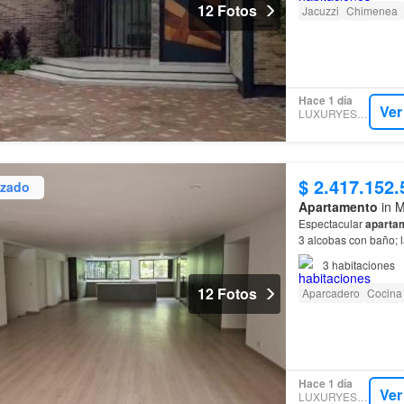
12 Fotos
Jacuzzi
Chimenea
Hace 1 día
Ver
LUXURYESTATE
$ 2.417.152.
izado
Apartamento
in M
Espectacular
aparta
3 alcobas con baño; la
piso; se colocó made
3
habitaciones
12 Fotos
Aparcadero
Cocina 
Hace 1 día
Ver
LUXURYESTATE