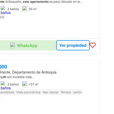
nte
Antioqueño,
este
apartamento
es para Ubicado en la
sidencial Brisas de Arcoíris, en el din…
2
baños
55 m²
ral
Ver propiedad
WhatsApp
000
Oriente, Departamento de Antioquia
o
Loft
con increible vista…
3
baños
157 m²
 amoblada
Vista panorámica
Gas natural
Terraza
Jardín