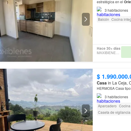
estratégica en el
Orie
prestigiosa Unidad Re
3
habitaciones
Balcón
Cocina integ
Hace 30+ días
MAXIBIENES SAS
$ 1.990.000.
Casa
in La Ceja, 
HERMOSA Casa tip
3
habitaciones
Aparcadero
Cocina
Caseta de vigilancia