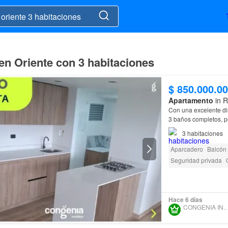
 en Oriente con 3 habitaciones
$ 850.000.0
Apartamento
in R
Con una excelente dis
3 baños completos, pe
encontramos con un
3
habitaciones
Aparcadero
Balcón
Seguridad privada
Acceso para person
Hace 6 días
CONGENIA INMOBIL