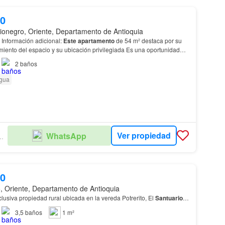
00
ionegro, Oriente, Departamento de Antioquia
Alejandría - Rionegro Información adicional:
Este
apartamento
de 54 m² destaca por su
iento del espacio y su ubicación privilegiada Es una oportunidad
scan un activo inmobiliario sóli…
2
baños
gua
Ver propiedad
WhatsApp
RIA MAYOR SAS
00
, Oriente, Departamento de Antioquia
usiva propiedad rural ubicada en la vereda Potrerito, El
Santuario
…
3,5
baños
1 m²