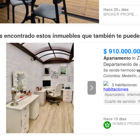
Hace 30+ días
BROKER PROPIEDAD RAIZ
 encontrado estos inmuebles que también te pueden
$ 910.000.0
Apartamento
in Z
Departamento de 
Se vende hermoso
a
Colombia: Medellín, 
3
habitaciones
Aparcadero
Internet
Cuarto de servicio
Hace 15 días