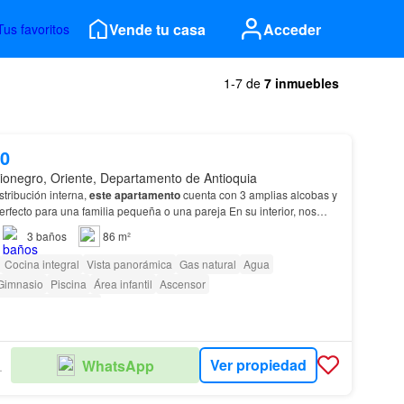
Vende tu casa
Acceder
Tus favoritos
1-7 de
7 inmuebles
00
ionegro, Oriente, Departamento de Antioquia
tribución interna,
este
apartamento
cuenta con 3 amplias alcobas y
rfecto para una familia pequeña o una pareja En su interior, nos
a serie de comodidades que hacen…
3
baños
86 m²
Cocina integral
Vista panorámica
Gas natural
Agua
Gimnasio
Piscina
Área infantil
Ascensor
as con discapacidad
Ver propiedad
WhatsApp
IARIA