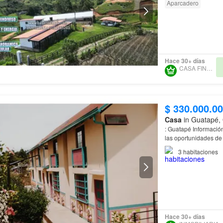
Aparcadero
Hace 30+ días
CASA FINCA RAÍZ
$ 330.000.0
Casa
in Guatapé, 
: Guatapé Informació
las oportunidades de
de renta mensual est
3
habitaciones
Hace 30+ días